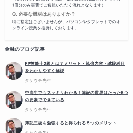
1冊分のみ実費でご負担いただく流れとなります）
必要な機材はありますか？
特に指定はございませんが、パソコンやタブレットでのオ
ンライン授業を推奨しております。
金融のブログ記事
FP技能士2級とは？メリット・勉強内容・試験科目
をわかりやすく解説
タケウチ
先生
中高生でもスッキリわかる！簿記の世界はたった5つ
の要素でできている
タケウチ
先生
簿記三級を勉強すると得られる５つのメリット
タケウチ
先生