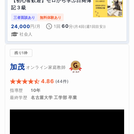
【初心者歓迎】ゼロから学ぶ日商簿
記３級
三者面談あり
無料体験あり
60
24,000
円
/月
1回
分
(
月4回(週1回目安)
)
社会人
残り1枠
加茂
オンライン家庭教師
4.86
(
44
件)
指導歴
10年
最終学歴
名古屋大学 工学部 卒業