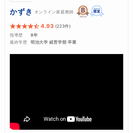
かずき
オンライン家庭教師
4.93
(
223
件)
指導歴
8年
最終学歴
明治大学 経営学部 卒業