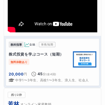
｜
金融
単発/短期
教科指導
株式投資を学ぶコース（短期）
無料体験あり
45
20,000
円
分
(全
4
回)
中学1〜3年生、高校1〜3年生、浪人生、社会人
残り2枠
若林
オンライン家庭教師