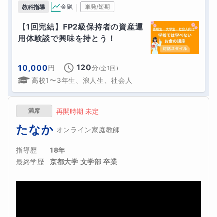
｜
金融
単発/短期
教科指導
【1回完結】FP2級保持者の資産運
用体験談で興味を持とう！
120
10,000
円
分
(全
1
回)
高校1〜3年生、浪人生、社会人
満席
再開時期 未定
たなか
オンライン家庭教師
指導歴
18年
最終学歴
京都大学 文学部 卒業