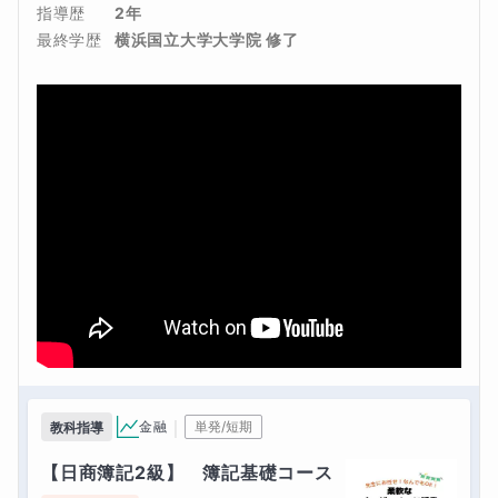
指導歴
2年
最終学歴
横浜国立大学大学院 修了
｜
金融
単発/短期
教科指導
【日商簿記2級】　簿記基礎コース