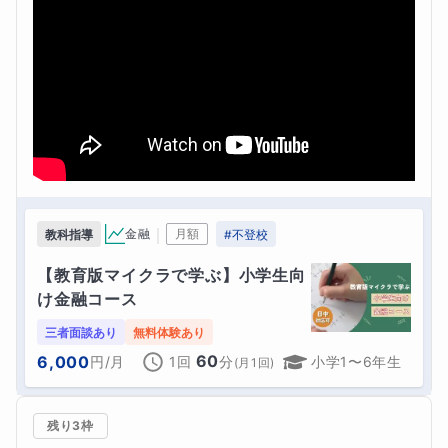
｜
金融
月額
教科指導
#
不登校
【教育版マイクラで学ぶ】小学生向
け金融コース
三者面談あり
無料体験あり
60
6,000
円
/月
1回
分
小学1〜6年生
(
月1回
)
残り3枠