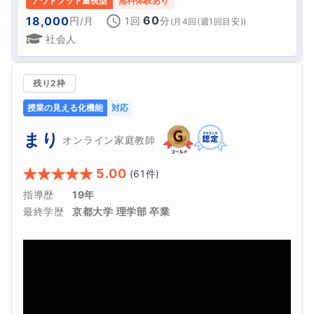
アウトプット重視型
無料体験あり
60
18,000
円
/月
1回
分
(
月4回(週1回目安)
)
社会人
残り2枠
授業の見える化機能
対応
まり
オンライン家庭教師
5.00
(
61
件)
指導歴
19年
最終学歴
京都大学 理学部 卒業