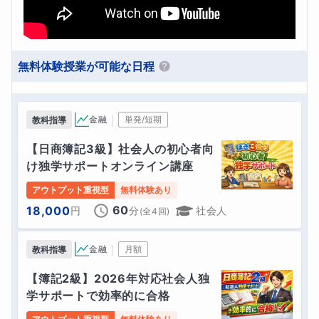
無料体験授業が可能な日程
｜
金融
単発/短期
教科指導
【日商簿記3級】社会人の初心者向
け独学サポートオンライン講座
アウトプット重視型
無料体験あり
60
18,000
円
分
社会人
(全
4
回)
｜
金融
月額
教科指導
【簿記2級】2026年対応社会人独
学サポートで効率的に合格