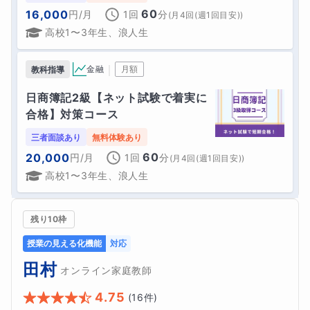
60
16,000
円
/月
1回
分
(
月4回(週1回目安)
)
高校1〜3年生、浪人生
｜
金融
月額
教科指導
日商簿記2級【ネット試験で着実に
合格】対策コース
三者面談あり
無料体験あり
60
20,000
円
/月
1回
分
(
月4回(週1回目安)
)
高校1〜3年生、浪人生
残り10枠
授業の見える化機能
対応
田村
オンライン家庭教師
4.75
(
16
件)