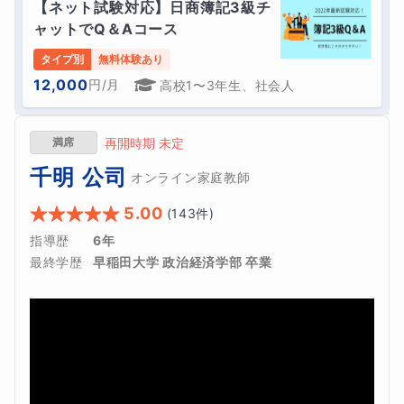
【ネット試験対応】日商簿記3級チ
ャットでQ＆Aコース
タイプ別
無料体験あり
12,000
円
/月
高校1〜3年生、社会人
満席
再開時期 未定
千明 公司
オンライン家庭教師
5.00
(
143
件)
指導歴
6年
最終学歴
早稲田大学 政治経済学部 卒業