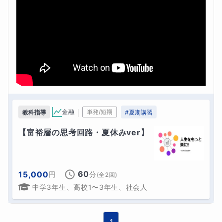
｜
金融
単発/短期
教科指導
#
夏期講習
【富裕層の思考回路・夏休みver】
60
15,000
円
分
(全
2
回)
中学3年生、高校1〜3年生、社会人
1