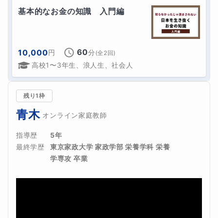
基本的なお金の知識　入門編
60
10,000
円
分
(全
2
回)
高校1〜3年生、浪人生、社会人
残り1枠
青木
オンライン家庭教師
指導歴
5年
最終学歴
東京家政大学 家政学部 栄養学科 栄養
学専攻 卒業