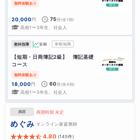
無料体験あり
75
20,000
円
分
(全
1
回)
高校1〜3年生、社会人
｜
金融
単発/短期
教科指導
【短期・日商簿記2級】　簿記基礎
コース
無料体験あり
60
18,000
円
分
(全
4
回)
高校1〜3年生、社会人
満席
再開時期 未定
めぐみ
オンライン家庭教師
4.80
(
145
件)