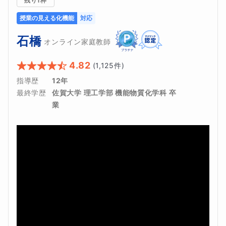
残り1枠
授業の見える化機能
対応
石橋
オンライン家庭教師
4.82
(
1,125
件)
指導歴
12年
最終学歴
佐賀大学 理工学部 機能物質化学科 卒
業