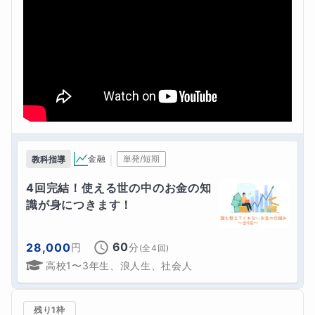
｜
金融
単発/短期
教科指導
4回完結！使える世の中のお金の知
識が身につきます！
60
28,000
円
分
(全
4
回)
高校1〜3年生、浪人生、社会人
残り1枠