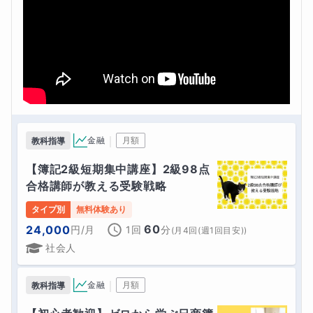
｜
金融
月額
教科指導
【簿記2級短期集中講座】2級98点
合格講師が教える受験戦略
タイプ別
無料体験あり
60
24,000
円
/月
1回
分
(
月4回(週1回目安)
)
社会人
｜
金融
月額
教科指導