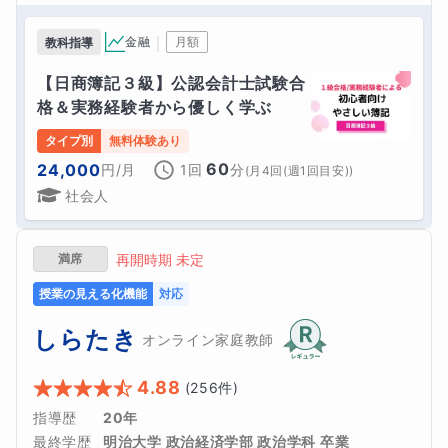
｜
金融
月額
教科指導
【日商簿記３級】公認会計士試験合
格＆実務経験者から優しく学ぶ
タイプ別
無料体験あり
60
24,000
円
/月
1回
分
(
月4回(週1回目安)
)
社会人
満席
再開時期 未定
授業の見える化機能
対応
しらたき
オンライン家庭教師
4.88
(
256
件)
指導歴
20年
最終学歴
明治大学 政治経済学部 政治学科 卒業