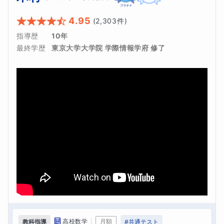
4.95
(
2,303
件)
指導歴
10年
最終学歴
東京大学大学院 学際情報学府 修了
｜
高校数学
月額
教科指導
#
共通テスト