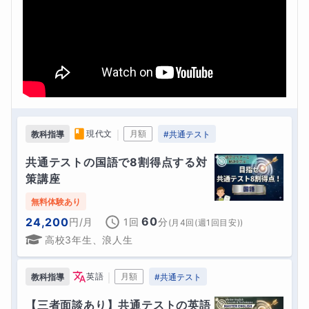
｜
現代文
月額
教科指導
#
共通テスト
共通テストの国語で8割得点する対
策講座
無料体験あり
60
24,200
円
/月
1回
分
(
月4回(週1回目安)
)
高校3年生、浪人生
｜
英語
月額
教科指導
#
共通テスト
【三者面談あり】共通テストの英語