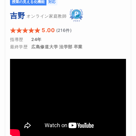
授業の見える化機能
対応
吉野
オンライン家庭教師
5.00
(
216
件)
指導歴
24年
最終学歴
広島修道大学 法学部 卒業