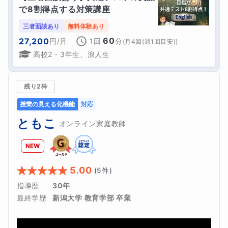
で8割得点する対策講座
三者面談あり
無料体験あり
60
27,200
円
/月
1回
分
(
月4回(週1回目安)
)
高校2・3年生、浪人生
残り2枠
授業の見える化機能
対応
ともこ
オンライン家庭教師
NEW
5.00
(
5
件)
指導歴
30年
最終学歴
新潟大学 教育学部 卒業