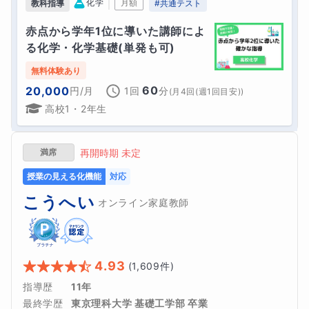
｜
化学
月額
教科指導
#
共通テスト
赤点から学年1位に導いた講師によ
る化学・化学基礎(単発も可)
無料体験あり
60
20,000
円
/月
1回
分
(
月4回(週1回目安)
)
高校1・2年生
満席
再開時期 未定
授業の見える化機能
対応
こうへい
オンライン家庭教師
4.93
(
1,609
件)
指導歴
11年
最終学歴
東京理科大学 基礎工学部 卒業