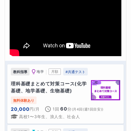
｜
地学
月額
教科指導
#
共通テスト
理科基礎まとめて対策コース(化学
基礎、地学基礎、生物基礎)
無料体験あり
60
20,000
円
/月
1回
分
(
月4回(週1回目安)
)
高校1〜3年生、浪人生、社会人