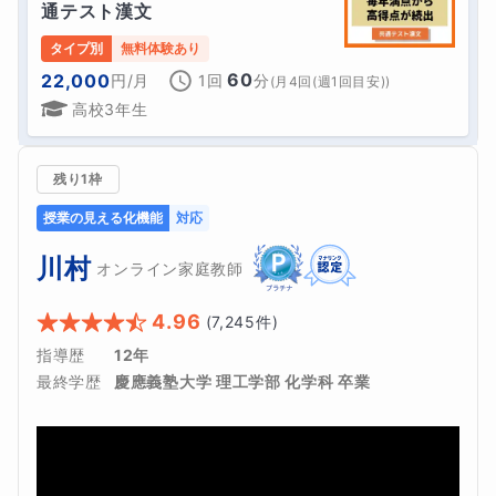
通テスト漢文
タイプ別
無料体験あり
60
22,000
円
/月
1回
分
(
月4回(週1回目安)
)
高校3年生
残り1枠
授業の見える化機能
対応
川村
オンライン家庭教師
4.96
(
7,245
件)
指導歴
12年
最終学歴
慶應義塾大学 理工学部 化学科 卒業