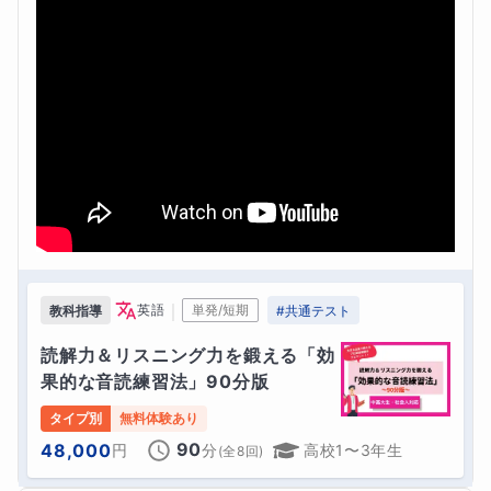
｜
英語
単発/短期
教科指導
#
共通テスト
読解力＆リスニング力を鍛える「効
果的な音読練習法」90分版
タイプ別
無料体験あり
90
48,000
円
分
高校1〜3年生
(全
8
回)