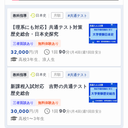
｜
日本史
月額
教科指導
#
共通テスト
【理系にも対応】共通テスト対策　
歴史総合・日本史探究
三者面談あり
無料体験あり
90
32,000
円
/月
1回
分
(
月4回(週1回目安)
)
高校3年生、浪人生
｜
日本史
月額
教科指導
#
共通テスト
新課程入試対応　吉野の共通テスト
歴史総合
三者面談あり
無料体験あり
90
30,000
円
/月
1回
分
(
月4回(週1回目安)
)
高校1〜3年生