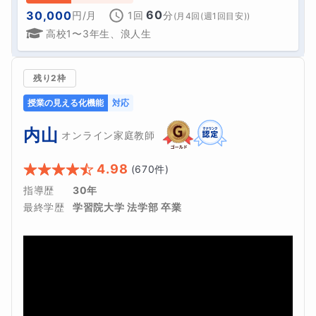
60
30,000
円
/月
1回
分
(
月4回(週1回目安)
)
高校1〜3年生、浪人生
残り2枠
授業の見える化機能
対応
内山
オンライン家庭教師
4.98
(
670
件)
指導歴
30年
最終学歴
学習院大学 法学部 卒業