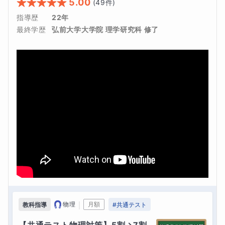
5.00
(
49
件)
指導歴
22年
最終学歴
弘前大学大学院 理学研究科 修了
｜
物理
月額
教科指導
#
共通テスト
【共通テスト物理対策】5割→7割