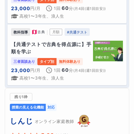
60
23,000
円
/月
1回
分
(
月4回(週1回目安)
)
高校1〜3年生、浪人生
｜
古典
月額
教科指導
#
共通テスト
【共通テストで古典を得点源に】手
順を学ぶ
三者面談あり
タイプ別
無料体験あり
60
23,000
円
/月
1回
分
(
月4回(週1回目安)
)
高校1〜3年生、浪人生
残り1枠
授業の見える化機能
対応
しんじ
オンライン家庭教師