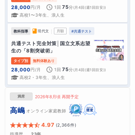
75
28,000
円
/月
1回
分
(
月4回(週1回目安)
)
高校1〜3年生、浪人生
｜
現代文
月額
教科指導
#
共通テスト
共通テスト完全対策│国立文系志望
生の「8割突破術」
タイプ別
無料体験あり
75
28,000
円
/月
1回
分
(
月4回(週1回目安)
)
高校2・3年生、浪人生
満席
2026年8月頃 再開予定
高嶋
オンライン家庭教師
4.97
(
2,366
件)
指導歴
23年