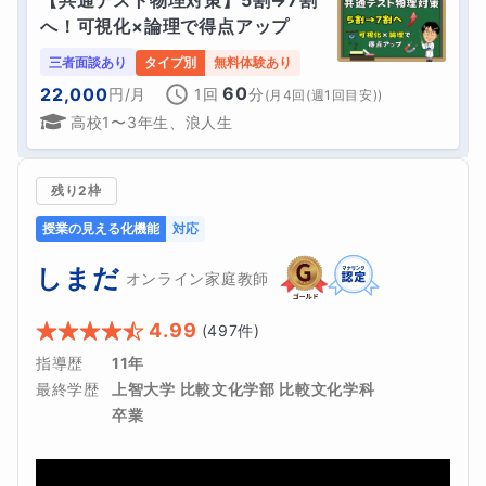
へ！可視化×論理で得点アップ
三者面談あり
タイプ別
無料体験あり
60
22,000
円
/月
1回
分
(
月4回(週1回目安)
)
高校1〜3年生、浪人生
残り2枠
授業の見える化機能
対応
しまだ
オンライン家庭教師
4.99
(
497
件)
指導歴
11年
最終学歴
上智大学 比較文化学部 比較文化学科 
卒業