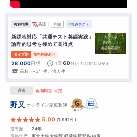
｜
英語
月額
教科指導
#
共通テスト
新課程対応「共通テスト英語実践」
論理的思考を極めて高得点
タイプ別
無料体験あり
60
28,000
円
/月
1回
分
(
月4回(週1回目安)
)
高校1〜3年生、浪人生
満席
再開時期 未定
野又
オンライン家庭教師
5.00
(
1,991
件)
指導歴
24年
最終学歴
東北大学大学院 経済学研究科 中退