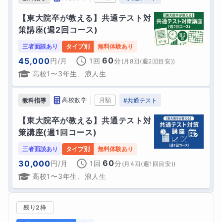
【東大院卒が教える】共通テスト対
策講座(週2回コース)
三者面談あり
タイプ別
無料体験あり
60
45,000
円
/月
1回
分
(
月8回(週2回目安)
)
高校1〜3年生、浪人生
｜
高校数学
月額
教科指導
#
共通テスト
【東大院卒が教える】共通テスト対
策講座(週1回コース)
三者面談あり
タイプ別
無料体験あり
60
30,000
円
/月
1回
分
(
月4回(週1回目安)
)
高校1〜3年生、浪人生
残り2枠