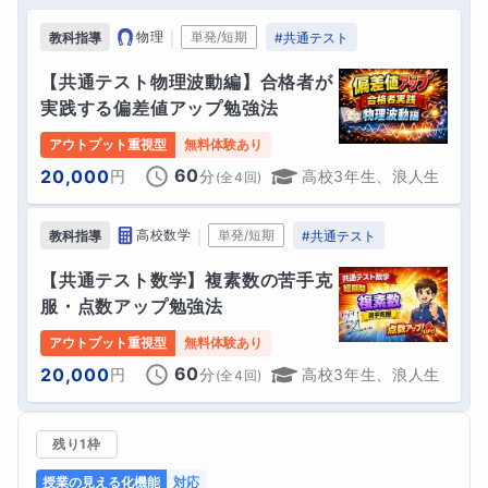
｜
物理
単発/短期
教科指導
#
共通テスト
【共通テスト物理波動編】合格者が
実践する偏差値アップ勉強法
アウトプット重視型
無料体験あり
60
20,000
円
分
高校3年生、浪人生
(全
4
回)
｜
高校数学
単発/短期
教科指導
#
共通テスト
【共通テスト数学】複素数の苦手克
服・点数アップ勉強法
アウトプット重視型
無料体験あり
60
20,000
円
分
高校3年生、浪人生
(全
4
回)
残り1枠
授業の見える化機能
対応