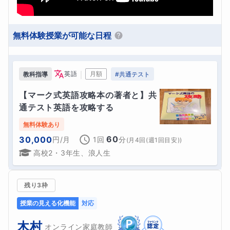
無料体験授業が可能な日程
｜
英語
月額
教科指導
#
共通テスト
【マーク式英語攻略本の著者と】共
通テスト英語を攻略する
無料体験あり
60
30,000
円
/月
1回
分
(
月4回(週1回目安)
)
高校2・3年生、浪人生
残り3枠
授業の見える化機能
対応
木村
オンライン家庭教師