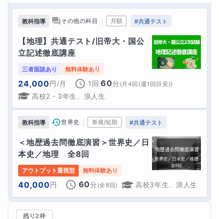
｜
その他の科目
月額
教科指導
#
共通テスト
【地理】共通テスト/旧帝大・国公
立記述徹底講座
三者面談あり
無料体験あり
60
24,000
円
/月
1回
分
(
月4回(週1回目安)
)
高校2・3年生、浪人生
｜
世界史
単発/短期
教科指導
#
共通テスト
＜地歴過去問徹底演習＞世界史／日
本史／地理　全8回
アウトプット重視型
無料体験あり
60
40,000
円
分
高校3年生、浪人生
(全
8
回)
残り2枠