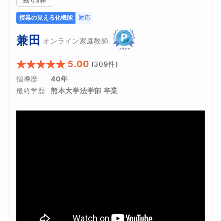
残り3枠
授業の見える化機能
対応
兼田
オンライン家庭教師
5.00
(
309
件)
指導歴
40年
最終学歴
熊本大学法学部 卒業