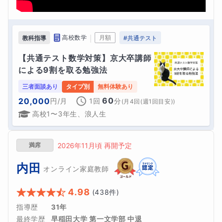
｜
高校数学
月額
教科指導
#
共通テスト
【共通テスト数学対策】京大卒講師
による9割を取る勉強法
三者面談あり
タイプ別
無料体験あり
60
20,000
円
/月
1回
分
(
月4回(週1回目安)
)
高校1〜3年生、浪人生
満席
2026年11月頃 再開予定
内田
オンライン家庭教師
4.98
(
438
件)
指導歴
31年
最終学歴
早稲田大学 第一文学部 中退