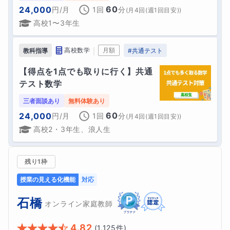
60
24,000
円
/月
1回
分
(
月4回(週1回目安)
)
高校1〜3年生
｜
高校数学
月額
教科指導
#
共通テスト
【得点を1点でも取りに行く】共通
テスト数学
三者面談あり
無料体験あり
60
24,000
円
/月
1回
分
(
月4回(週1回目安)
)
高校2・3年生、浪人生
残り1枠
授業の見える化機能
対応
石橋
オンライン家庭教師
4.82
(
1,125
件)