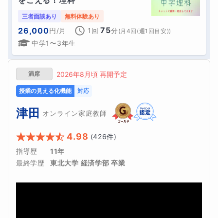
三者面談あり
無料体験あり
75
26,000
円
/月
1回
分
(
月4回(週1回目安)
)
中学1〜3年生
満席
2026年8月頃 再開予定
授業の見える化機能
対応
津田
オンライン家庭教師
4.98
(
426
件)
指導歴
11年
最終学歴
東北大学 経済学部 卒業