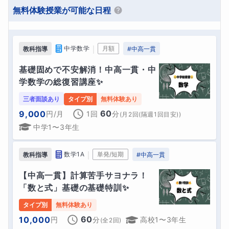
無料体験授業が可能な日程
｜
中学数学
月額
教科指導
#
中高一貫
基礎固めで不安解消！中高一貫・中
学数学の総復習講座✨
三者面談あり
タイプ別
無料体験あり
60
9,000
円
/月
1回
分
(
月2回(隔週1回目安)
)
中学1〜3年生
｜
数学1A
単発/短期
教科指導
#
中高一貫
【中高一貫】計算苦手サヨナラ！
「数と式」基礎の基礎特訓✨
タイプ別
無料体験あり
60
10,000
円
分
高校1〜3年生
(全
2
回)