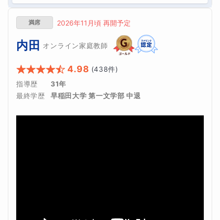
満席
2026年11月頃 再開予定
内田
オンライン家庭教師
4.98
(
438
件)
指導歴
31年
最終学歴
早稲田大学 第一文学部 中退