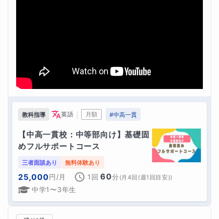
｜
英語
月額
教科指導
#
中高一貫
【中高一貫校：中等部向け】基礎固
めフルサポートコース
三者面談あり
無料体験あり
60
25,000
円
/月
1回
分
(
月4回(週1回目安)
)
中学1〜3年生