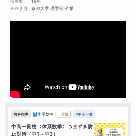
指導歴
19年
最終学歴
京都大学 理学部 卒業
｜
中学数学
月額
教科指導
#
中高一貫
中高一貫校〈体系数学〉つまずき防
止対策（中1～中3）