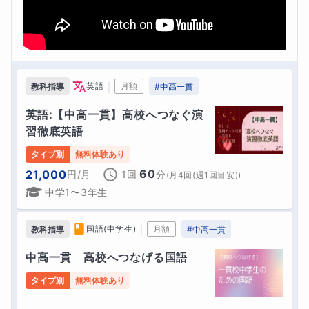
｜
英語
月額
教科指導
#
中高一貫
英語:【中高一貫】高校へつなぐ演
習徹底英語
タイプ別
無料体験あり
60
21,000
円
/月
1回
分
(
月4回(週1回目安)
)
中学1〜3年生
｜
国語(中学生)
月額
教科指導
#
中高一貫
中高一貫　高校へつなげる国語
タイプ別
無料体験あり