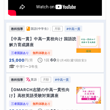
｜
国語(中学生)
月額
教科指導
#
中高一貫
【中高一貫】中高一貫校向け 国語読
解力育成講座
三者面談あり
無料体験あり
60
25,000
円
/月
1回
分
(
月4回(週1回目安)
)
中学1〜3年生
｜
英語
月額
教科指導
#
中高一貫
【GMARCH志望の中高一貫性向
け】高校英語受験対策講座
三者面談あり
無料体験あり