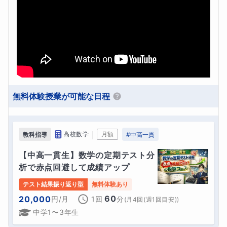
無料体験授業が可能な日程
｜
高校数学
月額
教科指導
#
中高一貫
【中高一貫生】数学の定期テスト分
析で赤点回避して成績アップ
テスト結果振り返り型
無料体験あり
60
20,000
円
/月
1回
分
(
月4回(週1回目安)
)
中学1〜3年生