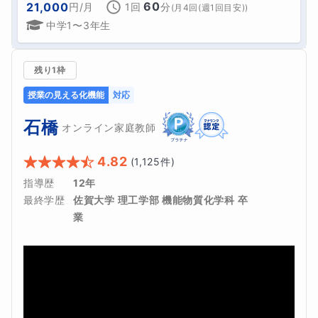
60
21,000
円
/月
1回
分
(
月4回(週1回目安)
)
中学1〜3年生
残り1枠
授業の見える化機能
対応
石橋
オンライン家庭教師
4.82
(
1,125
件)
指導歴
12年
最終学歴
佐賀大学 理工学部 機能物質化学科 卒
業