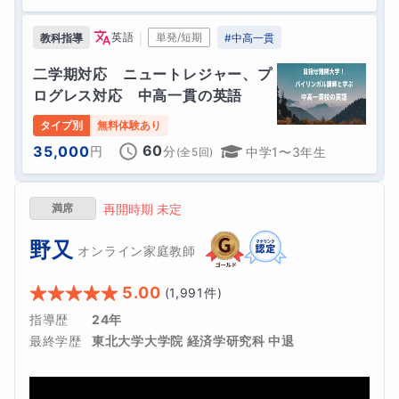
｜
英語
単発/短期
教科指導
#
中高一貫
二学期対応　ニュートレジャー、プ
ログレス対応　中高一貫の英語
タイプ別
無料体験あり
60
35,000
円
分
中学1〜3年生
(全
5
回)
満席
再開時期 未定
野又
オンライン家庭教師
5.00
(
1,991
件)
指導歴
24年
最終学歴
東北大学大学院 経済学研究科 中退