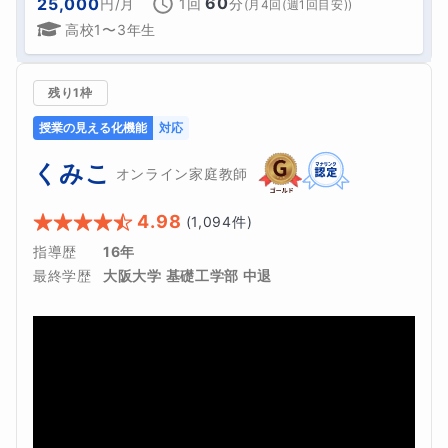
60
25,000
円
/月
1回
分
(
月4回(週1回目安)
)
高校1〜3年生
残り1枠
授業の見える化機能
対応
くみこ
オンライン家庭教師
4.98
(
1,094
件)
指導歴
16年
最終学歴
大阪大学 基礎工学部 中退