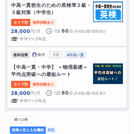
中高一貫校生のための英検準２級・
３級対策（中学生）
タイプ別
無料体験あり
60
28,000
円
/月
1回
分
(
月4回(週1回目安)
)
中学1〜3年生
｜
物理
月額
教科指導
#
中高一貫
【中高一貫・中学】 ＜物理基礎＞ 
平均点突破への最短ルート
タイプ別
無料体験あり
60
28,000
円
/月
1回
分
(
月4回(週1回目安)
)
中学1〜3年生
残り2枠
授業の見える化機能
対応