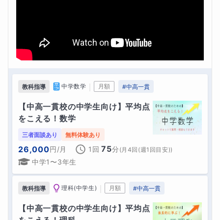
｜
中学数学
月額
教科指導
#
中高一貫
【中高一貫校の中学生向け】平均点
をこえる！数学
三者面談あり
無料体験あり
75
26,000
円
/月
1回
分
(
月4回(週1回目安)
)
中学1〜3年生
｜
理科(中学生)
月額
教科指導
#
中高一貫
【中高一貫校の中学生向け】平均点
をこえる！理科