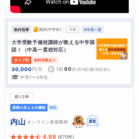
｜
国語(中学生)
月額
教科指導
#
中高一貫
大学受験予備校講師が教える中学国
語！（中高一貫校対応）
タイプ別
無料体験あり
60
30,000
円
/月
1回
分
(
月4回(週1回目安)
)
中学1〜3年生
残り2枠
授業の見える化機能
対応
内山
オンライン家庭教師
4.98
(
670
件)