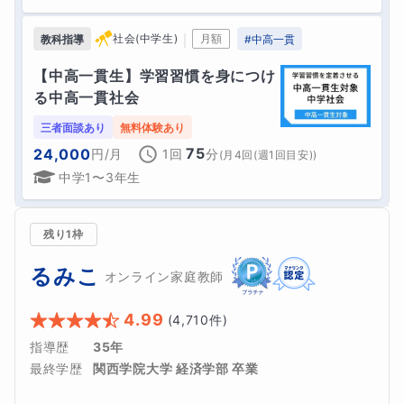
｜
社会(中学生)
月額
教科指導
#
中高一貫
【中高一貫生】学習習慣を身につけ
る中高一貫社会
三者面談あり
無料体験あり
75
24,000
円
/月
1回
分
(
月4回(週1回目安)
)
中学1〜3年生
残り1枠
るみこ
オンライン家庭教師
4.99
(
4,710
件)
指導歴
35年
最終学歴
関西学院大学 経済学部 卒業