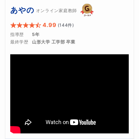
あやの
オンライン家庭教師
4.99
(
144
件)
指導歴
5年
最終学歴
山形大学 工学部 卒業