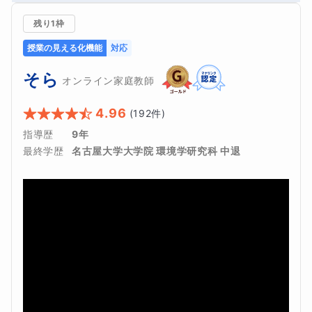
残り1枠
授業の見える化機能
対応
そら
オンライン家庭教師
4.96
(
192
件)
指導歴
9年
最終学歴
名古屋大学大学院 環境学研究科 中退