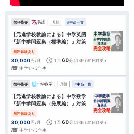
｜
英語
月額
教科指導
#
中高一貫
【元進学校教諭による】中学英語
『新中学問題集（標準編）』対策
無料体験あり
60
30,000
円
/月
1回
分
(
月4回(週1回目安)
)
中学1〜3年生
｜
中学数学
月額
教科指導
#
中高一貫
【元進学校教諭による】中学数学
『新中学問題集（発展編）』対策
無料体験あり
60
30,000
円
/月
1回
分
(
月4回(週1回目安)
)
中学1〜3年生