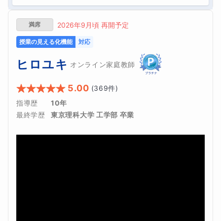
満席
2026年9月頃 再開予定
授業の見える化機能
対応
ヒロユキ
オンライン家庭教師
5.00
(
369
件)
指導歴
10年
最終学歴
東京理科大学 工学部 卒業