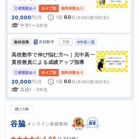
三者面談あり
タイプ別
無料体験あり
60
20,000
円
/月
1回
分
(
月4回(週1回目安)
)
中学1〜3年生
｜
高校数学
月額
教科指導
#
中高一貫
高校数学で伸び悩む方へ｜元中高一
貫校教員による成績アップ指導
三者面談あり
タイプ別
無料体験あり
60
20,000
円
/月
1回
分
(
月4回(週1回目安)
)
高校1・2年生
残り1枠
谷脇
オンライン家庭教師
4.98
(
1,342
件)