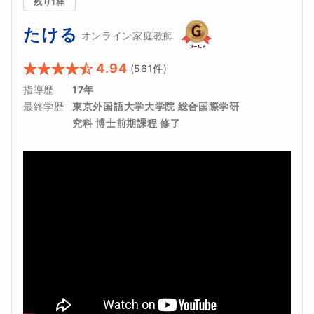
残り1枠
たける
オンライン家庭教師
4.94
(
561
件)
指導歴
17年
最終学歴
東京外国語大学大学院 総合国際学研
究科 博士前期課程 修了