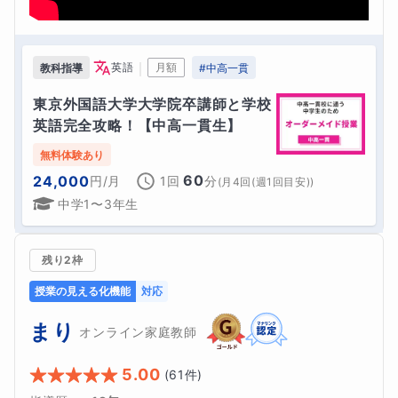
｜
英語
月額
教科指導
#
中高一貫
東京外国語大学大学院卒講師と学校
英語完全攻略！【中高一貫生】
無料体験あり
60
24,000
円
/月
1回
分
(
月4回(週1回目安)
)
中学1〜3年生
残り2枠
授業の見える化機能
対応
まり
オンライン家庭教師
5.00
(
61
件)