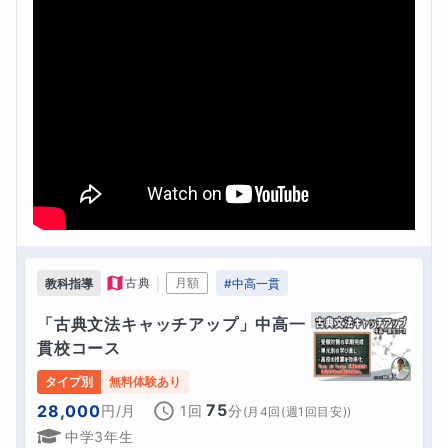
｜
古典
月額
教科指導
#
中高一貫
「古典文法キャッチアップ」中高一
貫校コース
タイプ別
無料体験あり
75
28,000
円
/月
1回
分
(
月4回(週1回目安)
)
中学3年生