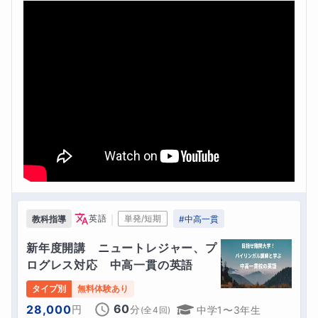
｜
英語
単発/短期
教科指導
#
中高一貫
新年度開講　ニュートレジャー、プ
ログレス対応　中高一貫の英語
タイプ別
無料体験あり
60
28,000
円
分
中学1〜3年生
(全
4
回)