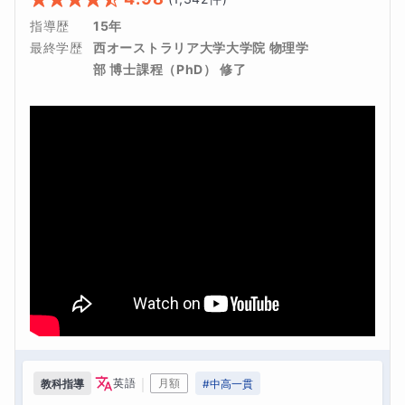
指導歴
15年
最終学歴
西オーストラリア大学大学院 物理学
部 博士課程（PhD） 修了
｜
英語
月額
教科指導
#
中高一貫