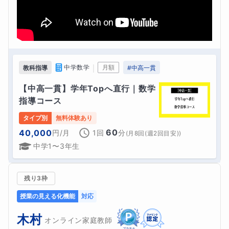
｜
中学数学
月額
教科指導
#
中高一貫
【中高一貫】学年Topへ直行｜数学
指導コース
タイプ別
無料体験あり
60
40,000
円
/月
1回
分
(
月8回(週2回目安)
)
中学1〜3年生
残り3枠
授業の見える化機能
対応
木村
オンライン家庭教師