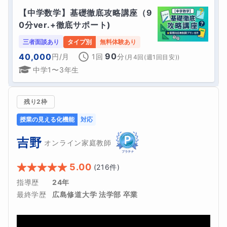
【中学数学】基礎徹底攻略講座（9
0分ver.+徹底サポート)
三者面談あり
タイプ別
無料体験あり
90
40,000
円
/月
1回
分
(
月4回(週1回目安)
)
中学1〜3年生
残り2枠
授業の見える化機能
対応
吉野
オンライン家庭教師
5.00
(
216
件)
指導歴
24年
最終学歴
広島修道大学 法学部 卒業