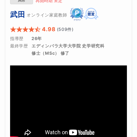
満席
再開時期 未定
武田
オンライン家庭教師
4.98
(
509
件)
指導歴
26年
最終学歴
エディンバラ大学大学院 史学研究科
修士（MSc） 修了