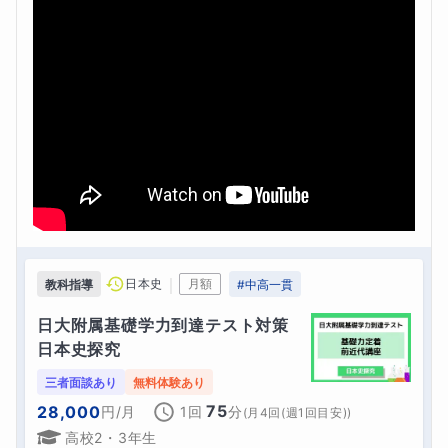
｜
日本史
月額
教科指導
#
中高一貫
日大附属基礎学力到達テスト対策　
日本史探究
三者面談あり
無料体験あり
75
28,000
円
/月
1回
分
(
月4回(週1回目安)
)
高校2・3年生