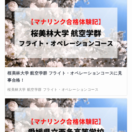
＊先生が一緒だと安心ですね(高校男子保護者)

＊先生のおかげで合格できました感謝してもしきれま
せん(小学女子保護者)

ーーーーーーーーーー

レッスンで皆様にお会いできますこと、心よりお待ち
しています。
桜美林大学 航空学群 フライト・オペレーションコースに見
事合格！
趣味
桜美林大学 航空学群 フライト・オペレーションコース
趣味は

①クラシックピアノ演奏です。

楽器の演奏と語学学習は似たところがあると思いま
す。
