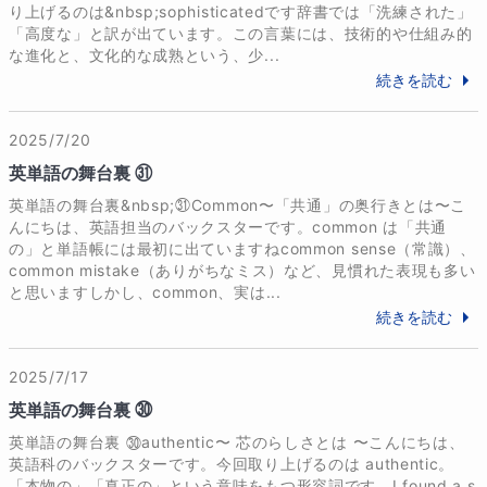
り上げるのは&nbsp;sophisticatedです辞書では「洗練された」
「高度な」と訳が出ています。この言葉には、技術的や仕組み的
＊先生の優しさにやる気が出る(中学女子)

な進化と、文化的な成熟という、少...
続きを読む
＊先生とだったら受かる気がする(高校男子)

2025/7/20
＊以前習ったイギリスの先生の発音のようでとても聞
きやすい(小学女子)

英単語の舞台裏 ㉛
英単語の舞台裏&nbsp;㉛Common〜「共通」の奥行きとは〜こ
＊じっくりレベルアップのために受講したいと強く思
んにちは、英語担当のバックスターです。common は「共通
の」と単語帳には最初に出ていますねcommon sense（常識）、
いました(高校女子)

common mistake（ありがちなミス）など、見慣れた表現も多い
と思いますしかし、common、実は...
＊励ましてくれるのでやる気が出ます(小学男子)

続きを読む
＊思い切って連絡してよかった(高校男子)

2025/7/17
＊次のステップを是非バックスター先生と一緒に勉強
英単語の舞台裏 ㉚
したい(中学男子)

英単語の舞台裏 ㉚authentic〜 芯のらしさとは 〜こんにちは、
英語科のバックスターです。今回取り上げるのは authentic。
＊英語だけでなく教養の勉強にもなります(高校女子)

「本物の」「真正の」という意味をもつ形容詞です。I found a s