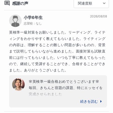
＊点数が上がる、発音で自信が持てるなどの成功体験
サレジアン国際学園赤羽中学校　合格

感謝の声
関連度順
を増やし、やる気を引き出す

ドルトン東京学園 中等部・高等部 帰国生入試合格

ドルトン東京学園中学部　特色型入試思考・表現型(英
2026/08/08
小学6年生
語選択) 入試合格

志望校：
なし
これらをを心がけております

関東学院高等学校　帰国生入試合格

英検準一級対策をお願いしました。リーディング、ライテ
関東学院中学校　帰国生入試合格

ーーーーーーーーーー

同志社国際中学　帰国生入試合格

ィングをわかりやすく教えてもらいました。ライティング
同志社国際高等学校　帰国生入試合格

の内容は、理解することの難しい問題が多いものの、背景
◆経歴と指導経験

啓明学園高等学校　帰国生入試合格

まで説明してもらいながら進めました。面接対策も試験直
逗子開成中学　帰国生入試合格

前には行ってもらいました。いつも丁寧に教えてもらった
約20年、欧州　(スイス、イギリス) に居住していまし
青山学院横浜英和中学　帰国生入試合格

ので、継続して受講することができ、合格することができ
た。

西武学園文理中学　英語四技能型入試　特待生合格

ました。ありがとうございました。
宝仙学園中学　グローバルコース合格

その経験で学んだことは私の授業の骨格となる部分だ
慶應SFC

🌸英検準一級合格おめでとうございます🌸

と思っています

国際基督教大学高等学校

毎回、きちんと宿題の課題、特にエッセイを
青山学院高等部

完成させられました

【コミニケーションの重要さ】

高槻中学

理解の難しい内容も積極的にディスカッショ
続きを読む
金蘭千里

ンしていただき、私も毎回大変楽しい授業を
【日本語と英語の細かいニュアンスの違い】

Knightsbridge House International School Japan

させていただき、ありがとうございます
