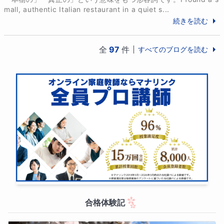
mall, authentic Italian restaurant in a quiet s...
続きを読む
◆マナリンクの受講された保護者様の声の一部です

＊息子への接し方の参考になります(小学男子保護者)

全
97
件
すべてのブログを読む
＊イメージ通りでしたが、期待以上のレッスンです(小
学女子保護者)

＊母子共にとても信頼しています(中学男子保護者)

＊先生と出会えてよかった(中学女子保護者)

＊先生とはご縁を感じます(小学生男子保護者)

＊先生のお人柄も心地いいです(高校女子保護者)

合格体験記
＊先生のクラスを横でみて、息子への接し方の参考に
なります(小学男子保護者)
