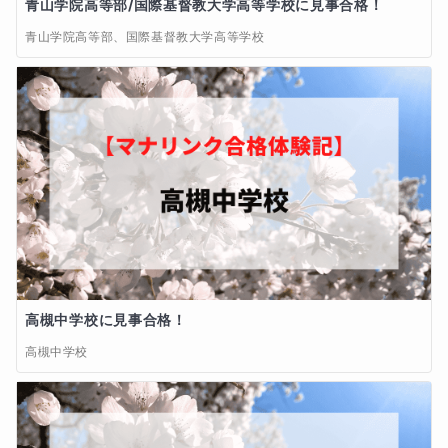
青山学院高等部/国際基督教大学高等学校に見事合格！
学歴
青山学院高等部、国際基督教大学高等学校
【学歴】

関西学院大学 経済学部 卒業

【職歴】

大阪大学理学部 物理学科研究室 秘書

英会話学校　大手英会話学校講師

イギリス　サマセット州、及びサリー州現地校　アシ
スタントティーチャー(小学校、中学校)

関西学院大阪インターナショナルスクール　サブステ
ィチュートティーチャー

現在、対面レッスン、および　マナリンクでオンライ
高槻中学校に見事合格！
ン家庭教師
高槻中学校