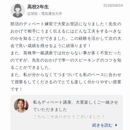
香港アカデミー合格

2026/08/04
高校2年生
これからも英語学習を楽しんでくださいね
も実感しております。

NordAngliaインターナショナルスクール合格

志望校：
電気通信大学
DSC Canadian school 合格

部活のディベート練習で大変お世話になりました！先生の
＊日本の英語教育の利点を最大限に引き出しゴールを
おかげで相手にうまく伝えるにはどんな工夫をするべきな
目指す

海外赴任前のご家族の子供、大人の生徒指導多数

のかを知ることができました。この経験を活かして次の大
＊英語の本質に触れるレッスン

会で良い成績を残せるように頑張ります！

🌸【主な大学合格・指導実績】

また、英検準一級講座では分からない事が多く不安だった
国際医療福祉大学　医学部医学科合格

でたくさんの方々が目標を達成されました。

のですが、先生のおかげで準一のスピーキングのコツを知
産業医科大学 産業保健学部 現役合格

ることができました。

東京藝術大学音楽学部 現役合格

(合格実績は下記をご覧ください⬇️)

奈良女子大学文学部 現役合格

また、私が分からなくてつまづいても私のペースに合わせ
東北大学 理学部 合格

て授業をしてくださるのでとても楽しく分かりやすい授業
▶️英検各級　TOEFLリーディング

山口大学医学部保健科 現役合格

です！
大阪大学 工学部 修士課程 指導

▶️インターナショナルスクール面接、帰国子女　帰国
私もディベート講座、大変楽しくご一緒させ
大阪大学 医学部 保健科大学院修士課程 合格

生入試

大阪大学 医学部 保健科大学院博士課程 合格

ていただきました

同志社大学 経済学部 現役合格

こちらこそありがとうございました！

▶️英語スピーチ、エッセイ書き方

同志社大学 文学部 現役合格

いつも色々な議題に真剣に取り組まれ、すぐ
続きを読む