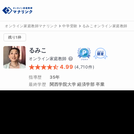
オンライン家庭教師マナリンク
中学受験
るみこオンライン家庭教師
残り1枠
るみこ
オンライン家庭教師
4.99
(
4,710
件)
指導歴
35年
最終学歴
関西学院大学 経済学部 卒業