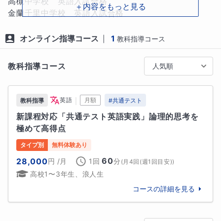
高槻中学校　英語入試合格

＋内容をもっと見る
個人指導での🌸合格実績は🌸下記の　「🌸合格実績」
金蘭千里中学校　英語入試合格

にてお伝えしています。

どうぞご参考になさってください

神戸女学院中学部・高等学部生一貫指導

オンライン指導コース
1
|
教科指導コース
ーーーーーーーーーー

高槻中学校・高槻高等学校生一貫指導

関西大倉中学校・高等学校生一貫指導

教科指導コース
人気順
◆指導方針

灘高等学校生指導

聖光学院中学生指導

今まで、小学生から70歳代の方までたくさんの生徒の
｜
英語
月額
教科指導
#
共通テスト
方々を指導してきました。

🌸【インターナショナルスクール及び帰国生入試合
新課程対応「共通テスト英語実践」論理的思考を
格・指導実績】

極めて高得点
【信頼関係の構築と継続】

関西学院大阪インターナショナルスクール 合格

神戸カナディアンアカデミー 合格

タイプ別
無料体験あり
をモットーに、レッスンを行っています

法政大学国際高等学校 合格

60
28,000
円
/月
1回
分
(
月4回(週1回目安)
)
工学院大学附属高等学校インターナショナルクラス 合
高校1〜3年生、浪人生
＊生徒さんの目線に立ち声を聞く

格

コースの詳細を見る
アサンプション国際中学校高等学校 国際科 合格

＊何が問題なのかを見つけ目標に近づくように導く

サレジアン国際学園世田谷中学校、インターナショナ
ル（Advanced class）合格
