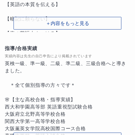
【英語の本質を伝える】

【暗記に頼らない】

＋内容をもっと見る
【真の英語力をつける】

指導/合格実績
それらの点を大切にして授業をお届けしています。

実績内容は先生の自己申告により掲載されています
英検一級、準一級、二級、準二級、三級合格へと導き
＊自分に合った先生に出会うのが難しいと思われてい
ました。

る方。

　＊全て個別指導の方々です＊

＊どこからはじめたらいいかわからず悩まれている
方。

🌸【主な高校合格・指導実績】

西大和学園高等部 英語重視型試験合格

＊もっと英語が好きになりたい方。

大阪府立北野高等学校合格

関西大学第一高等学校合格

どうぞ　バイリンガル講師にお任せください。

大阪薫英女学院高校国際コース合格
