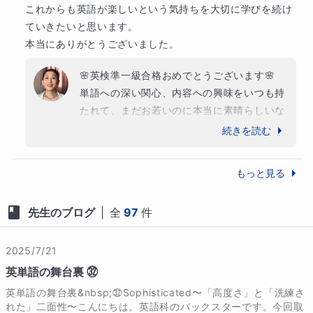
最難関校
これからも英語が楽しいという気持ちを大切に学びを続け
◆生徒の皆様へ

渋谷教育学園幕張中学校
慶應義塾湘南藤沢中等部
ていきたいと思います。

本当にありがとうございました。
難関校
今、英語が得意な人、もっと得意になります！見える
広尾学園中学校
サレジオ学院中学校
洗足学園中学校
世界が変わりますよ。

🌸英検準一級合格おめでとうございます🌸

今、英語がそんなに好きじゃない人、絶対に好きにな
単語への深い関心、内容への興味をいつも持
他
7
校
すべて見る
りますよ。

たれて、まだお若いのに本当に素晴らしいな
安心してお任せください。

と思います

続きを読む
これからも英語の道を楽しみながら進んでく
ださいね
◆保護者の皆様へ

もっと見る
教育という、目には見えないものを、心と頭に残る学
先生のブログ
|
全
97
件
習体験を通してお伝えするよう日々励みます。どうぞ
ご安心してお任せください。

2025/7/21
英単語の舞台裏 ㉜
ーーーーーーー

英単語の舞台裏&nbsp;㉜Sophisticated〜「高度さ」と「洗練さ
◆マナリンクの受講された生徒様の声の一部です

れた」二面性〜こんにちは。英語科のバックスターです。今回取