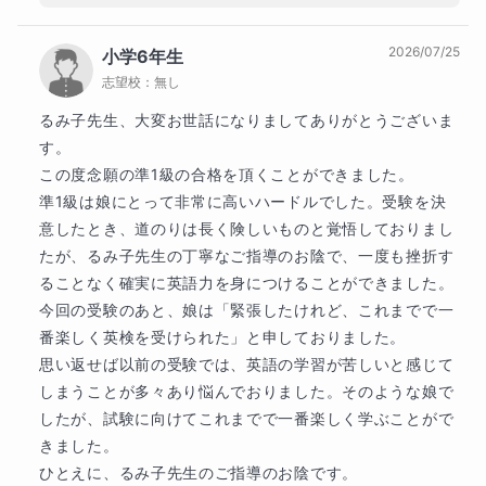
関西大学システム理工学部数学科　語学力重視方式　
にアドバイスを実行していただいたりと、私
▶️時事問題理解

英語満点合格
の方も大変励みになります

2026/07/25
小学6年生
ありがとうございます
大学
▶️高校受験英語　大学受験英語

志望校：
無し
難関国公立大学
るみ子先生、大変お世話になりましてありがとうございま
＊リーディング

北海道大学
東北大学
東京大学
東京医科歯科大学
す。

東京科学大学
この度念願の準1級の合格を頂くことができました。

＊スピーキング

準1級は娘にとって非常に高いハードルでした。受験を決
他
22
校
すべて見る
意したとき、道のりは長く険しいものと覚悟しておりまし
＊ライティング

高校
たが、るみ子先生の丁寧なご指導のお陰で、一度も挫折す
難関国公立高校
＊リスニング

ることなく確実に英語力を身につけることができました。

大阪府立北野高等学校
今回の受験のあと、娘は「緊張したけれど、これまでで一
【4技能を網羅】しながら、英語の本質を学ぶレッスン
難関私立高校
番楽しく英検を受けられた」と申しておりました。

で、

慶應義塾湘南藤沢高等部
思い返せば以前の受験では、英語の学習が苦しいと感じて
しまうことが多々あり悩んでおりました。そのような娘で
上位私立高校
一生役立つ英語力を身につけましょう。

したが、試験に向けてこれまでで一番楽しく学ぶことがで
同志社国際高等学校
関西大学高等部
きました。

ーーーーーーーーー

中学校
ひとえに、るみ子先生のご指導のお陰です。
