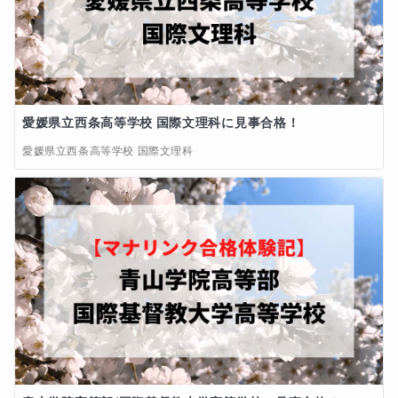
曲を仕上げるために「反復練習」、「部分練習」で、
さらに深い本質が見える瞬間があります。

反復練習は到達したい事を大きくイメージしながら部
分的に反復をすることでかならず上達、

その瞬間こそが学びの喜び、成し遂げる楽しさを味わ
う瞬間だと思います。

愛媛県立西条高等学校 国際文理科に見事合格！
愛媛県立西条高等学校 国際文理科
②イギリスで、クラブに所属してテニスを長年プレー
していました。

テニスは、マナー、エチケットが大切、「スポーツを
通して人格を形成する」という考え方に非常に共感し
ています。

ベストプレーのための「基礎練習」、

ポイントに必要な「反復練習」、

自分を信じて「メンタルを整える」、

勉強することにとても似ていると思っています。