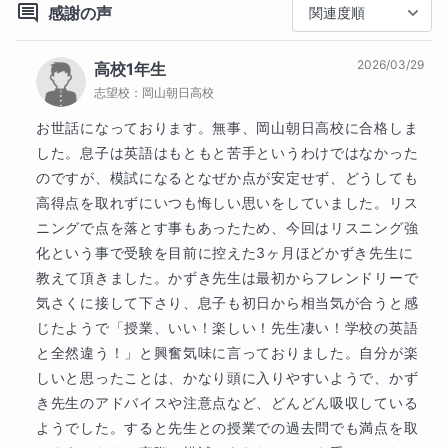
てもらい、自分自身の生活全体をコントロールしなが
感謝の声
関連度順
難関校
ら勉強に向き合ってもらうことを意図しながら学習計
栄東中学校
高槻中学校
愛光中学校
画のサポートをさせていただきます。

2026/03/29
高校1年生
他
6
校
すべて見る
志望校：
岡山朝日高校
★自己紹介🖊️

専門学校
生徒さんからも保護者様からもほぼ100%

お世話になっております。無事、岡山朝日高校に合格しま
「とても親しみやすい」と言われます！笑

その他
した。息子は英語はもともと苦手というわけではなかった
鹿児島キャリアデザイン専門学校
のですが、模試になるとなぜか点が安定せず、どうしても
英語が好きで海外渡航経験も豊富にあるので、

高得点を取れずにいつも悔しい思いをしていました。リス
海外に興味のある生徒様にはぴったりです(^^)♪

ニングで点を落とす事もあったため、今回はリスニング強
化という事で受験を目前に控えた3ヶ月ほどかずき先生に
・指導経験約8年&1500時間超

教えて頂きました。かずき先生は最初からフレンドリーで
・家庭教師のトライにて時給9000円以上のプロ案件ま
気さくに接して下さり、息子も初日から相当気が合うと感
で担当

じたようで「授業、いい！楽しい！先生凄い！学校の英語
・明治大学在学中に公認会計士試験に1発合格

と全然違う！」と興奮気味に言っておりました。自分が楽
・本場アメリカで「能力開発」と「コミュニケーショ
しいと思ったことは、かなり頭に入りやすいようで、かず
ン」のスキルアップ研修を修了

き先生のアドバイスや注意点など、どんどん吸収している
ようでした。すると先生との授業での過去問でも満点を取
★相性の良いご家庭・生徒様📖
