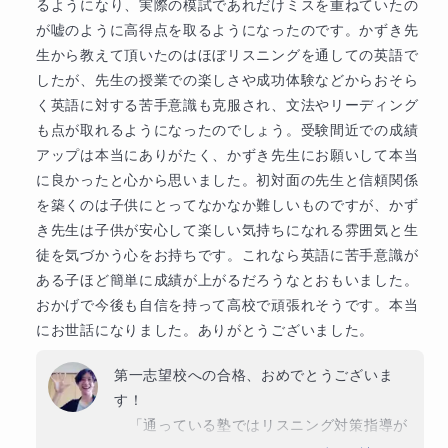
るようになり、実際の模試であれだけミスを重ねていたの
・学ぶことや自分の成長も楽しみたい生徒様

が嘘のように高得点を取るようになったのです。かずき先
・勉強することに目的を感じられていない生徒様

生から教えて頂いたのはほぼリスニングを通しての英語で
・「物事に対して取り組む姿勢」を重視されるご家庭
したが、先生の授業での楽しさや成功体験などからおそら
様

く英語に対する苦手意識も克服され、文法やリーディング
・「目標を達成するために必要な技能を磨くこと」を
も点が取れるようになったのでしょう。受験間近での成績
重視されるご家庭様
アップは本当にありがたく、かずき先生にお願いして本当
に良かったと心から思いました。初対面の先生と信頼関係
保護者様へのメッセージ
を築くのは子供にとってなかなか難しいものですが、かず
保護者様から最も多く頂くお声は、シンプルに「先生
き先生は子供が安心して楽しい気持ちになれる雰囲気と生
に任せて本当によかった」というものです！

徒を気づかう心をお持ちです。これなら英語に苦手意識が
私の生徒さんは皆、学ぶことの大切さを学び、確かな
ある子ほど簡単に成績が上がるだろうなとおもいました。
学び方を身につけていかれます。

おかげで今後も自信を持って高校で頑張れそうです。本当
お子様の成長を見守りつつ、気になることはいつでも
にお世話になりました。ありがとうございました。
ご相談いただければと思います(^^)♪

第一志望校への合格、おめでとうございま
そして、私を単なる一教科の先生としてではなく、人
す！

生で貴重なご縁のあった「未来の世代の育成パートナ
　「通っている塾ではリスニング対策指導が
ー」として協力してくださると大変嬉しく思います。