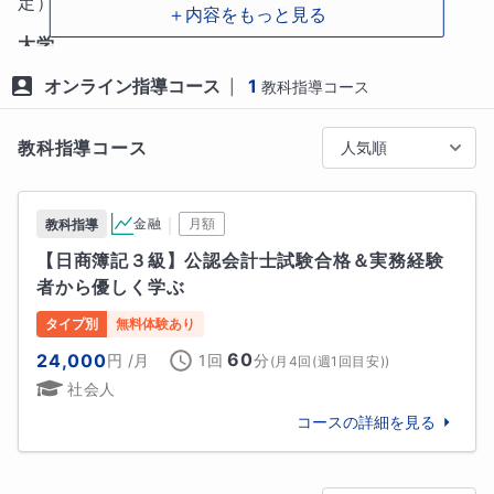
定）
＋内容をもっと見る
 ー学習計画・学習戦略のサポート

大学
その他国公立大学
定期テストや受験において、さらには人生を生きる上
オンライン指導コース
1
|
教科指導コース
でも戦略や計画が重要なスキルとなってくるわけです
秋田大学
名桜大学
が、そもそも「自分のこと」をよく理解できていない
高校
教科指導コース
人気順
と、これらも上手に機能させることができません。ど
上位国公立高校
んなに優秀な先生でも、生徒の学力以外の面まで熟知
岡山県立岡山朝日高等学校
福岡県立小倉西高等学校
できる人はいないと思います。当然僕にも無理です。

｜
金融
月額
教科指導
難関私立高校
【日商簿記３級】公認会計士試験合格＆実務経験
ですが、生徒本人になら可能です。私は「教師」とい
立命館守山高等学校
就実高等学校
者から優しく学ぶ
う仕事の責任について、生徒の成績を伸ばすことはも
上位私立高校
ちろんですが、それ以上に、授業を通じて生徒自身が
タイプ別
無料体験あり
沖縄尚学高等学校
身につけた「物事の学び方や目標達成の手順」を「人
60
24,000
円
/月
1回
分
(
月4回(週1回目安)
)
生のあらゆる場面で応用できる人間」になってもらい
他
6
校
すべて見る
社会人
たいと考えています。

中学校
コースの詳細を見る
こうした観点から、私は生徒さん対して「他の教科の
最難関校
現状」や「勉強以外の活動の時間」などにも目を向け
大阪星光学院中学校
東大寺学園中学校