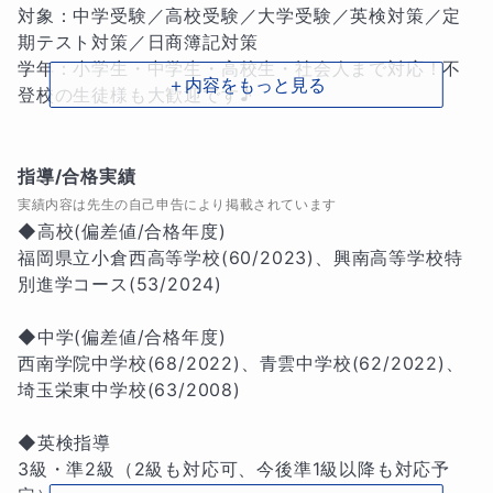
対象：中学受験／高校受験／大学受験／英検対策／定
期テスト対策／日商簿記対策

学年：小学生・中学生・高校生・社会人まで対応！不
＋内容をもっと見る
登校の生徒様も大歓迎です♪

★こんな授業をします📝

①目的意識と本質的学習で違いを生み出す！

指導/合格実績
 ー授業や宿題を通した自律学習サポート

実績内容は先生の自己申告により掲載されています
◆高校(偏差値/合格年度)

私の授業や宿題は「何のためにこれをするのか？」を
福岡県立小倉西高等学校(60/2023)、興南高等学校特
自然と意識する習慣が身につくように設計されていま
別進学コース(53/2024)

す。普段は形式的な学習で終わりがちな学校や塾の授
業内容をより深い形で一緒に掘り下げていくことがで
◆中学(偏差値/合格年度)

きるので、まるでゲームの攻略本のように「これを知
西南学院中学校(68/2022)、青雲中学校(62/2022)、
りたかった！」というような気づきが生まれていき、
埼玉栄東中学校(63/2008)

自分のものになるまでのスピードに違いを見出してい
きます！

◆英検指導

3級・準2級（2級も対応可、今後準1級以降も対応予
②「生徒さん自身の感覚と計画力」も育てる！
