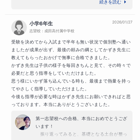
ない」というきっかけからのご受講でした
続きを読む
私も全てのご家庭様に対してこのような姿勢で取り組
ね。リスニングはいかに英語の音に触れ慣れ
んでおります。

ているかが重要なので、定期的にトレーニン
2026/01/27
小学6年生
グの機会を作るというのが最も効果的な方法
最後までご覧いただきありがとうございました！

志望校：
成田高付属中学校
で、精神的な安心にも繋がったのではないか
ご縁を頂けますことを心より楽しみにしております！
と思います。一緒に授業を進めていく時間は
受験を決めてから入試まで半年も無い状況で個別塾へ通い
僕にとっても本当に楽しい時間で、毎回の授
ましたが成果が出ず、最後の頼みの綱としてかずき先生に
生徒様へのメッセージ
業があっという間でした！

教えてもらったおかげで無事に合格できました。

何のためにこんな勉強をしているのかわからないこと
　授業では「リスニングの問題だからこそコ
かずき先生は子供の様子を毎回きちんと見て、その時々で
ってありますよね。でも、だからこそ自分で決めて良
コが狙われやすい」といった視点や「それに
必要だと思う指導をしていただけました。

いんです！自分の人生、自分の考え方を決める権利は
対してどんな意識で臨めば良いのか」といっ
思う様にいかず落ち込んでいる時も、最後まで熱量を持っ
キミの中にあります✨

た点に重きを置いて指導させていただきまし
てやさしく指導していただけました。

たが、こうしたアドバイスを毎回しっかりと
今後も指導が必要な時はかずき先生にお願いできればと思
僕は「勉強は自分がより自由になるための方法」だと
自分のものにして成長されていく様子が、僕
っております。本当にありがとうございました。
考えてます！

にとってもすごく嬉しかったです！

「勉強する＝自由になる」という感覚がわからない人
　僕との授業を通じて学んできたことや学び
第一志望校への合格、本当におめでとうござ
ほど、僕の授業を受けてみてください!!

を楽しむ気持ちが、次の新しい環境の中で
います！

そして、学校の中だけに縛られない自由な発想で、こ
も、さらに高いレベルに連れていってくれる
　振り返ってみると、基礎となる土台が整っ
れからの自分のためになる楽しい目標をたくさん想像