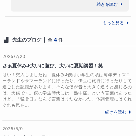
をぜひ続けてほしいと思います。お母様も
いパフォーマンスを発揮することが期待でき
続きを読む
学歴
日々のサポート、本当にお疲れ様でした。

ます☆

【学歴】

　私は中学生向けには、数学に加えて「英
生徒様ご本人が望む成果まで辿り着き、その
2003年 明治大学付属明治中学校 卒業

もっと見る
語」の指導もしておりますので、今後もサポ
過程に対する自信も持てるよう、引き続き全
2006年 明治大学付属明治高等学校 卒業

ートが必要になった際には、またいつでもご
力でサポートさせていただきますので、どう
2010年 明治大学経営学部会計学科 卒業

先生のブログ
|
全
4
件
相談ください(^^)

ぞよろしくお願いいたします。
　これからもお子さまのご成長と皆様のご健
【資格】

康・ご多幸を心よりお祈りしております!!
高校在学中に初めて日商簿記３級を取得し、

2025/7/20
大学在学中に公認会計士試験に合格しました(^^)♪

さぁ夏休み♪大いに遊び、大いに夏期講習！笑
はい！突入しましたね、夏休み♪僕は小学生の頃は毎年ディズニ
2004年2月 日商簿記３級合格

ーランドやサマーランドに行ったり、伊豆に旅行に行ったりして
2006年11月 日商簿記２級合格

過ごした記憶があります。そんな僕が昔と大きく違うと感じるの
2008年6月 日商簿記１級合格

は、天候です。僕の学生時代には「熱中症」という言葉はあった
けど、「猛暑日」なんて言葉はまだなかった。体調管理にはくれ
2009年11月 公認会計士試験合格

ぐれも気を...
続きを読む
【職歴】

主に英語・数学・受験算数担当です

2025/5/9
（理科/社会/国語の指導経験もあります）
