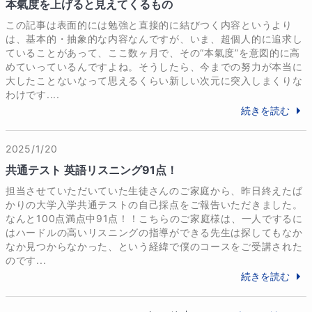
2010年〜 家庭教師のトライ

本氣度を上げると見えてくるもの
2013年〜 市進学院個太郎塾

この記事は表面的には勉強と直接的に結びつく内容というより
2020年〜 家庭教師のトライ 社会人オンライン講師

は、基本的・抽象的な内容なんですが、いま、超個人的に追求し
2023年〜 講師業と並行して、在日アメリカ人のご家
ていることがあって、ここ数ヶ月で、その“本氣度”を意図的に高
めていっているんですよね。そうしたら、今までの努力が本当に
庭で英語保育（10歳の男の子）
大したことないなって思えるくらい新しい次元に突入しまくりな
わけです....
続きを読む
2025/1/20
共通テスト 英語リスニング91点！
担当させていただいていた生徒さんのご家庭から、昨日終えたば
かりの大学入学共通テストの自己採点をご報告いただきました。
なんと100点満点中91点！！こちらのご家庭様は、一人でするに
はハードルの高いリスニングの指導ができる先生は探してもなか
なか見つからなかった、という経緯で僕のコースをご受講された
のです...
続きを読む