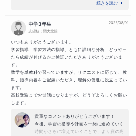
ことと思います。

ていない段階からのスタートで、各分野の習
してみてください♪それを一緒に達成していくための努
続きを読む
　本当にありがとうございました！！
力をする時間を一緒に共有しながら、一つ一つの学び
熟度にもばらつきがある状況でしたので、無
を楽しんでいきましょう！
料体験を受けられた際に週１回ではなく「週
2025/08/01
中学3年生
２回」の頻度に変更されて、さらに最終的に
志望校：
関大北陽
は個別塾の分も私に回していただき、週３回
趣味
にまで増やしてご依頼してくださったこと
いつもありがとうございます。

スポーツ大好き！サッカーの経験が特に長く、野球・
が、この結果を生み出せたように強く思いま
学習指導、学習方法の指導、ともに詳細な分析、どうやっ
卓球・水泳などもやってました！

す！

インドアではゲームも好きで、最近はアニメにもハマ
たら成績が伸びるかご検証いただきありがとうございま
　毎回の宿題にも、完璧とはいかずとも、き
ってます♪

す。

ちんと取り組み続けてくれたことも非常に大
英語の例文紹介では生徒さんの好きなゲームや漫画の
数学を単教科で習っていますが、リクエストに応じて、教
きかったです。「試験になるとすごく緊張す
フレーズなどを用いることもあります！

科、指導内容をご配慮いただき、理解の促進に役立ってい
る」と言ってましたので、「やってきたこと
何か打ち込んでいるものがあれば、ぜひ体験授業や事
ます。

を信じながら、周りのことよりも目の前の問
前アンケートの際にお聞かせください♪

高校受験までお世話になりますが、どうぞよろしくお願い
題を解くことだけに集中しよう！」などと励
します。
自由な時間は英語の学習、よりわかりやすい教材づく
まし続けたことも、力になってくれていたら
りなどに費やすのも好きで、現在はYouTubeでの学習
嬉しい限りです☆

貴重なコメントありがとうございます！

動画の配信準備を進めています。
　この中学受験で培った集中力や論理的思考
今後、学習の指導や計画を一緒に進めていく
力などを活かし、これからも「考える努力」
時間がさらに増えていくことで、より質の高