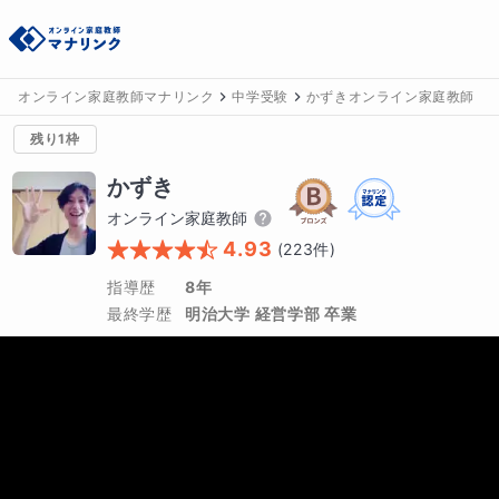
オンライン家庭教師マナリンク
中学受験
かずきオンライン家庭教師
残り1枠
かずき
オンライン家庭教師
4.93
(
223
件)
指導歴
8年
最終学歴
明治大学 経営学部 卒業