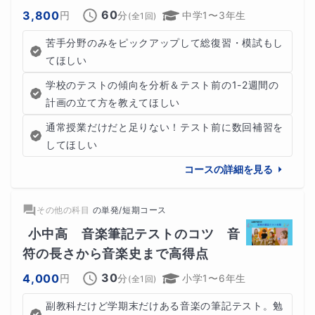
60
3,800
円
分
中学1〜3年生
(全
1
回)
苦手分野のみをピックアップして総復習・模試もし
てほしい
学校のテストの傾向を分析＆テスト前の1-2週間の
計画の立て方を教えてほしい
通常授業だけだと足りない！テスト前に数回補習を
してほしい
コースの詳細を見る
その他の科目
の
単発/短期コース
小中高　音楽筆記テストのコツ　音
符の長さから音楽史まで高得点
30
4,000
円
分
小学1〜6年生
(全
1
回)
副教科だけど学期末だけある音楽の筆記テスト。勉