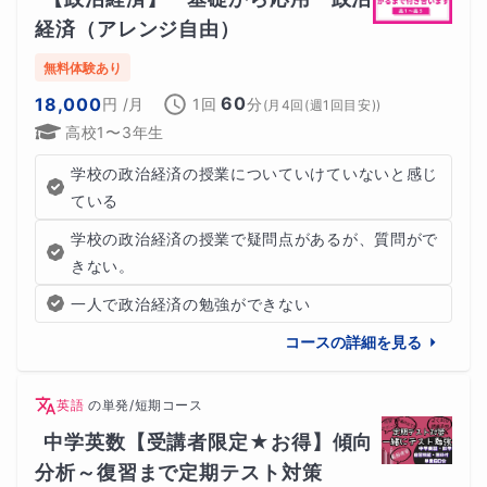
経済（アレンジ自由）
無料体験あり
60
18,000
円
/月
1回
分
(
月4回(週1回目安)
)
高校1〜3年生
学校の政治経済の授業についていけていないと感じ
ている
学校の政治経済の授業で疑問点があるが、質問がで
きない。
一人で政治経済の勉強ができない
コースの詳細を見る
英語
の
単発/短期コース
中学英数【受講者限定★お得】傾向
分析～復習まで定期テスト対策