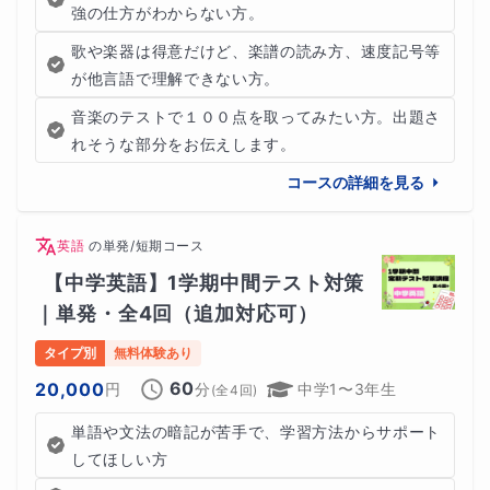
強の仕方がわからない方。
歌や楽器は得意だけど、楽譜の読み方、速度記号等
が他言語で理解できない方。
音楽のテストで１００点を取ってみたい方。出題さ
れそうな部分をお伝えします。
コースの詳細を見る
英語
の
単発/短期コース
【中学英語】1学期中間テスト対策
｜単発・全4回（追加対応可）
タイプ別
無料体験あり
60
20,000
円
分
中学1〜3年生
(全
4
回)
単語や文法の暗記が苦手で、学習方法からサポート
してほしい方