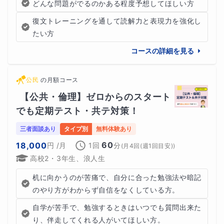
どんな問題がでるのかある程度予想してほしい方
復文トレーニングを通して読解力と表現力を強化し
たい方
コースの詳細を見る
公民
の
月額コース
【公共・倫理】ゼロからのスタート
でも定期テスト・共テ対策！
三者面談あり
タイプ別
無料体験あり
60
18,000
円
/月
1回
分
(
月4回(週1回目安)
)
高校2・3年生、浪人生
机に向かうのが苦痛で、自分に合った勉強法や暗記
のやり方がわからず自信をなくしている方。
自学が苦手で、勉強するときはいつでも質問出来た
り、伴走してくれる人がいてほしい方。