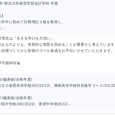
0年 明治大学経営学部会計学科 卒業

】

在学中に初めて日商簿記３級を取得し、

..
育理念は『生きる学びを大切に』

的なものよりも、本質的な智慧を高めることが重要だと考えています。
な目標づくりから皆様のゴール達成をお手伝いさせていただきます。

可能科目💻

.
(偏差値/合格年度)

立小倉西高等学校(60/2023)、興南高等学校特別進学コース(53/202
(偏差値/合格年度)

院中学校(68/2022)、青雲中学校(62/2...