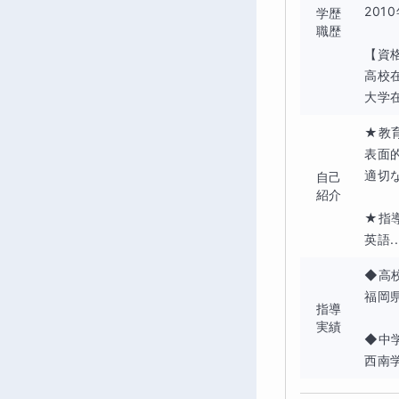
201
学歴
職歴
【資格
高校
大学在.
★教
表面
適切
自己
紹介
★指導
英語..
◆高校
福岡県
指導
実績
◆中学
西南学