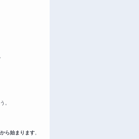
で
う。
から始まります
。