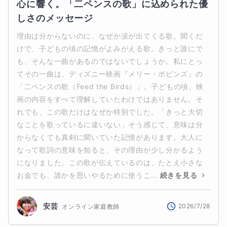
心に響く。「二ペンスの歌」に込められた優
しさのメッセージ
理由は分からないのに、なぜか涙が出てくる歌。聞くだ
けで、子どもの頃の記憶がよみがえる歌。きっと誰にで
も、そんな一曲があるのではないでしょうか。私にとっ
てその一曲は、ディズニー映画『メリー・ポピンズ』の
「二ペンスの歌（Feed the Birds）」。子どもの頃、映
画の内容をすべて理解していたわけではありません。そ
れでも、この歌だけはなぜか特別でした。「きっと大切
なことを歌っているに違いない」そう感じて、意味は分
からなくても真剣に聞いていた記憶があります。大人に
なって歌詞の意味を知ると、その理由が少し分かるよう
になりました。この歌が伝えているのは、たとえ小さな
お金でも、誰かを思いやるために使うこ...
続きを見る
安芸
2026/7/28
オンライン家庭教師