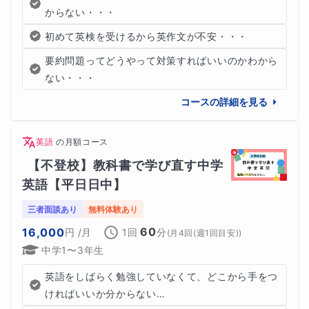
からない・・・
初めて英検を受けるから英作文が不安・・・
要約問題ってどうやって対策すればいいのかわから
ない・・・
コースの詳細を見る
英語
の
月額コース
【不登校】教科書で学び直す中学
英語【平日日中】
三者面談あり
無料体験あり
60
16,000
円
/月
1回
分
(
月4回(週1回目安)
)
中学1〜3年生
英語をしばらく勉強していなくて、どこから手をつ
ければいいか分からない…