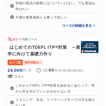
学校の英語の授業にはついていけない。でも英語は
学びたい
今後の進路相談にも乗って欲しい
コースの詳細を見る
英語
の
月額コース
はじめてのTOEFL ITP®対策　～留
学に向けて基礎力作り
タイプ別
無料体験あり
60
24,000
円
/月
1回
分
(
月4回(週1回目安)
)
社会人
これからTOEFL ITP®対策を始めるにあたって、何
から手を付けていいかわからない方
リスニング、文法、リーディングすべての力を鍛え
たい方