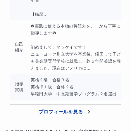
卒業

【職歴...
☘️実践に使える本物の英語力を、一から丁寧に
指導します☘️

自己
初めまして、マッケイです！

紹介
ニューヨーク州立大学を卒業後、帰国して子ど
も英会話専門学校に就職し、約５年間英語を教
えました。現在はアメリカに...
英検２級　合格３名

指導
英検準１級　合格２名

実績
早稲田大学　中長期留学プログラム２名選出
プロフィールを見る