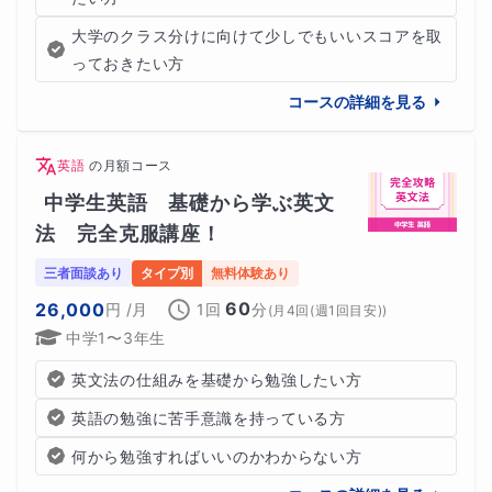
大学のクラス分けに向けて少しでもいいスコアを取
っておきたい方
コースの詳細を見る
英語
の
月額コース
中学生英語　基礎から学ぶ英文
法　完全克服講座！
三者面談あり
タイプ別
無料体験あり
60
26,000
円
/月
1回
分
(
月4回(週1回目安)
)
中学1〜3年生
英文法の仕組みを基礎から勉強したい方
英語の勉強に苦手意識を持っている方
何から勉強すればいいのかわからない方