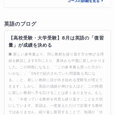
コースの詳細を見る
英語
のブログ
【高校受験・大学受験】8月は英語の「復習
量」が成績を決める
■ 新しい参考書より、同じ教材を繰り返す方が伸びる理
由を解説します8月に入り、夏休みも中盤に差しかかりま
した。この時期になると、「この参考書も買った方がい
いかな。」「SNSで紹介されていた問題集も気にな
る。」と、新しい教材に目が向き始める受験生が増えて
きます。しかし、英語の成績が伸びる人ほど、この時期
に新しい教材へ手を広げることは多くありません。むし
ろ、「今使っている教材を何度も繰り返す」ことを大切
にしています。英語は、一度覚えただけで定着する教科
ではありません。繰り返し復習することで、知識が「分