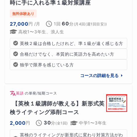
時に手に入れる準１級対策講座
無料体験あり
60
27,000
円
/月
1回
分
(
月4回(週1回目安)
)
高校1〜3年生、浪人生
英検２級は合格したけれど、準１級が遠く感じる方
合格だけでなく、本質的に英語力を高めたい方
独学で限界を感じている方
コースの詳細を見る
英語
の
単発/短期コース
【英検１級講師が教える】新形式英
検ライティング添削コース
30
2,000
円
分
中学1〜3年生
(全
1
回)
英検のライティングが新形式に変わり対策方法がわ