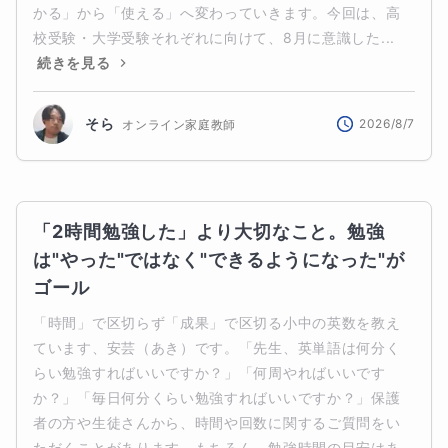
かる」から「使える」へ変わっていきます。今回は、高
校受験・大学受験それぞれに向けて、8月に意識した...
続きを見る
そら
2026/8/7
オンライン家庭教師
「2時間勉強した」より大切なこと。勉強
は"やった"ではなく"できるようになった"が
ゴール
「時間」で区切らず「成果」で区切る小中の英数を教え
ています、安芸（あき）です。「先生、英単語は何分く
らい勉強すればいいですか？」「何周やればいいです
か？」「毎日何分くらい勉強すればいいですか？」保護
者の方や生徒さんから、時間や回数に関するご質問をい
ただくことがあります。もちろん、勉強時間の目安はあ