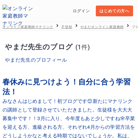
ログイン
はじめての方へ
オンライン家庭教師マナリンク
不登校
やまだオンライン家庭教師
ブ
やまだ先生のブログ
(1件)
やまだ先生のプロフィール
春休みに見つけよう！自分に合う学習
法！
みなさんはじめまして！初ブログです😊新たにマナリンク
の講師として登録させていただきました。生徒様を大大大
募集中です！！3月に入り、今年度もあと少しですね🌸卒業
を迎える方、進級される方、それぞれ4月からの学習方法を
どうしようかなと考える時期ではないでしょうか。私は、