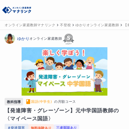
オンライン家庭教師マナリンク
不登校
ゆかりオンライン家庭教師
【
ゆかり
オンライン家庭教師
国語(中学生)
の
月額コース
教科指導
【発達障害・グレーゾーン】元中学国語教師の
〈マイペース国語〉
#
発達障害
三者面談あり
無料体験あり