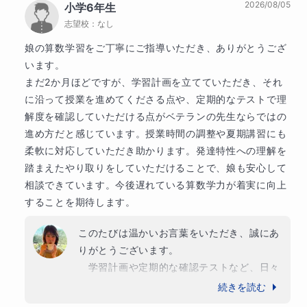
2026/08/05
小学6年生
志望校：
なし
「授業が分からない」
娘の算数学習をご丁寧にご指導いただき、ありがとうござ
「何をすればいいか分からない」
います。

まだ2か月ほどですが、学習計画を立てていただき、それ
「自分は勉強が苦手だと思ってしまう」
に沿って授業を進めてくださる点や、定期的なテストで理
解度を確認していただける点がベテランの先生ならではの
といった経験をしていることもあります。
進め方だと感じています。授業時間の調整や夏期講習にも
柔軟に対応していただき助かります。発達特性への理解を
踏まえたやり取りをしていただけることで、娘も安心して
そのため本コースでは、
相談できています。今後遅れている算数学力が着実に向上
することを期待します。
わかる方法を見つけること
このたびは温かいお言葉をいただき、誠にあ
できた経験を積み重ねること
りがとうございます。

　学習計画や定期的な確認テストなど、日々
を大切にしています。
の取り組みをそのように感じていただけたこ
続きを読む
とや、お子さまが安心して授業に取り組み、