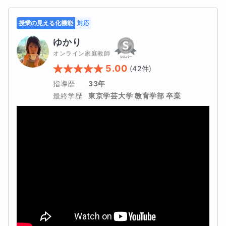
授業の見える化機能
対応
🌼発達特性に配慮した授業🌼
ゆかり
本コースでは、お子さんの特性に合わせた学習方法を大切
オンライン家庭教師
にしています。
5.00
(
42
件)
指導歴
33年
授業では次のような工夫をしています。
最終学歴
東京学芸大学 教育学部 卒業
１．色分けを使って文章の内容を整理します
２．問題文を一緒に読みながらの意味を確認します
３．文章の大事な部分を見つける練習をします
４．学習内容を小さなステップに分けて進めます
５．お子さんの理解のペースに合わせて進めます