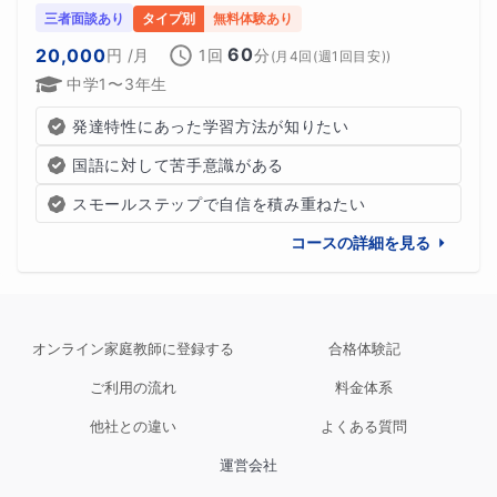
三者面談あり
タイプ別
無料体験あり
60
20,000
円
/月
1回
分
(
月4回(週1回目安)
)
🌼よくあるお悩み・保護者の方へのサポート🌼
中学1〜3年生
発達特性やグレーゾーンのお子さんの保護者の方から、次
発達特性にあった学習方法が知りたい
のようなご相談をいただくことがあります。
国語に対して苦手意識がある
・国語の文章読解が苦手
スモールステップで自信を積み重ねたい
コースの詳細を見る
・問題文の意味が分かっていないように見える
・家でどのように勉強をサポートすればよいか分からない
オンライン家庭教師に登録する
合格体験記
・学校の授業だけでは理解が難しい
ご利用の流れ
料金体系
・子どもが勉強に自信をなくしている
他社との違い
よくある質問
運営会社