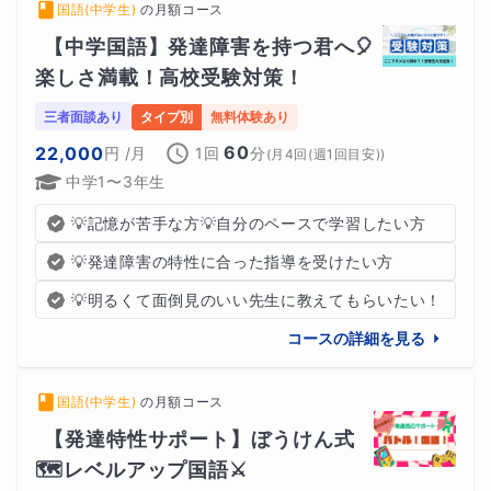
国語(中学生)
の
月額コース
・自分の考えを言葉にする練習
【中学国語】発達障害を持つ君へ🎈
楽しさ満載！高校受験対策！
文章を整理しながら、理解を深めていきます。
三者面談あり
タイプ別
無料体験あり
60
22,000
円
/月
1回
分
(
月4回(週1回目安)
)
中学1〜3年生
３．まとめ（約５分）
‪💡‬記憶が苦手な方💡自分のペースで学習したい方
・その日の学習の振り返り
‪💡‬発達障害の特性に合った指導を受けたい方
・できたことの確認
‪💡‬明るくて面倒見のいい先生に教えてもらいたい！
コースの詳細を見る
・次回の学習の簡単な案内
「できたこと」に目を向け
ながら、次の学習につながる形
国語(中学生)
の
月額コース
で授業を終えます。
【発達特性サポート】ぼうけん式
🗺️レベルアップ国語⚔️