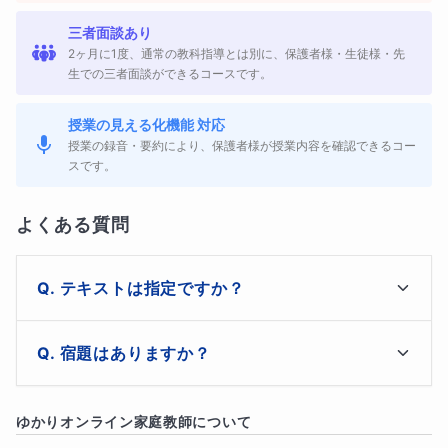
・記述問題が苦手
三者面談あり
2ヶ月に1度、通常の教科指導とは別に、保護者様・生徒様・先
・集中が続きにくい
生での三者面談ができるコースです。
・国語に苦手意識がある
授業の見える化機能 対応
授業の録音・要約により、保護者様が授業内容を確認できるコー
スです。
・学校の授業が分かりにくいと感じている
よくある質問
発達特性のあるお子さんの場合、
文章の読み方や問題の整
理の仕方が分からないこと
が、国語の苦手につながってい
テキストは指定ですか？
ることも少なくありません。
いいえ、指定ではありません。

宿題はありますか？
本コースでは、その部分を一緒に整理しながら学習を進め
相談の上、決めてまいります。
ていきます。
生徒様や保護者様と相談して決めてまいります。
ゆかり
オンライン家庭教師について