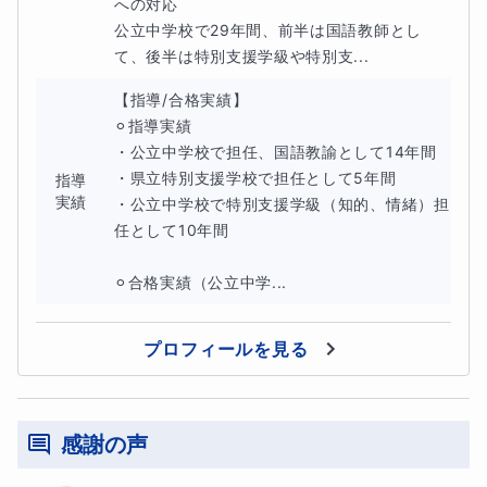
への対応

公立中学校で29年間、前半は国語教師とし
・記述問題の考え方
て、後半は特別支援学級や特別支...
・漢字や語彙、言葉の学習
【指導/合格実績】

⚪︎指導実績

・自分の考えを言葉にする練習
・公立中学校で担任、国語教諭として14年間

・県立特別支援学校で担任として5年間

指導
実績
・公立中学校で特別支援学級（知的、情緒）担
必要に応じて、小学校の国語の内容まで戻って復習するこ
任として10年間

ともあります。
⚪︎合格実績（公立中学...
基礎を確認しながら、中学校の学習に繋げていきます。
プロフィールを見る
🌼大切にしていること🌼
感謝の声
発達特性のあるお子さんは、これまでの学習で