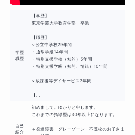
６．集中が続きやすい形で授業を進めます
【学歴】

東京学芸大学教育学部　卒業

「分からない」をそのままにせず、
どこでつまづいている
【職歴】

のかを一緒に見つけながら
学習を進めていきます。
⚪︎公立中学校29年間

・通常学級14年間

学歴
職歴
・特別支援学校（知的）5年間

🌼学習内容について🌼
・特別支援学級（知的、情緒）10年間

学習内容は、お子さんの理解度や学校の状況に合わせて調
⚪︎放課後等デイサービス3年間

整します。
【...
・物語文の読解
初めまして。ゆかりと申します。

これまでの指導歴は30年以上になります。

・説明文・論説文の読み取り
自己
🔸発達障害・グレーゾーン・不登校のお子さま
・問題文の読み方の整理
紹介