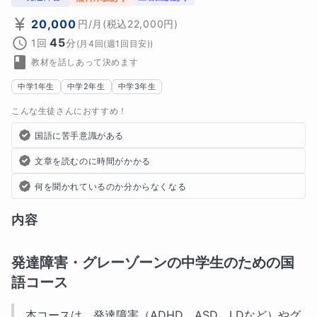
20,000
円
/月
(税込
22,000
円)
45
1回
分
(
月4回(週1回目安)
)
教材を話しあって決めます
中学1年生
中学2年生
中学3年生
こんな生徒さんにおすすめ！
国語に苦手意識がある
文章を読むのに時間がかかる
何を聞かれているのか分からなくなる
内容
発達障害・グレーゾーンの中学生のための国
語コース
本コースは、発達障害（ADHD、ASD、LDなど）やグ