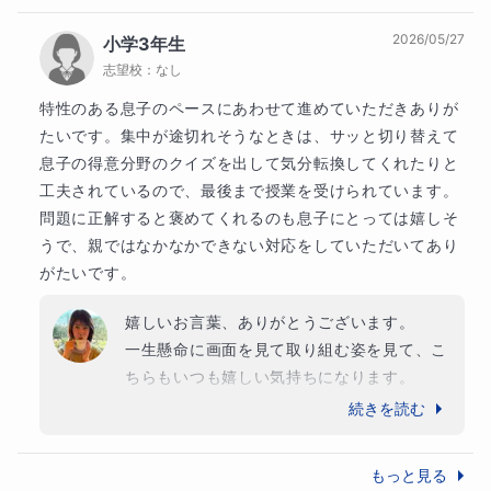
相談しながら学習を進められていると伺い、
2026/05/27
小学3年生
とても嬉しく思います。

お子さんに合った学習方法を見つけながら、少しずつ国語
志望校：
なし
　これからも理解度を丁寧に確認しながら、
への自信を育てていきます。
一歩ずつ「できた！」を増やし、自信につな
特性のある息子のペースにあわせて進めていただきありが
がる授業を心がけてまいります。

たいです。集中が途切れそうなときは、サッと切り替えて
　算数の力を着実に伸ばしていけるよう、引
息子の得意分野のクイズを出して気分転換してくれたりと
き続き精一杯サポートさせていただきます。
工夫されているので、最後まで授業を受けられています。

🌼授業の流れ（50分）🌼
今後ともよろしくお願いいたします。
問題に正解すると褒めてくれるのも息子にとっては嬉しそ
うで、親ではなかなかできない対応をしていただいてあり
１．導入（約５分）
がたいです。
・あいさつ、簡単な会話
嬉しいお言葉、ありがとうございます。

一生懸命に画面を見て取り組む姿を見て、こ
・その日の体調や気分の確認
ちらもいつも嬉しい気持ちになります。

今後とも、ペースに合わせた授業を心がけて
続きを読む
・前回の内容の簡単な振り返り
まいります。

どうぞよろしくお願いいたします。
もっと見る