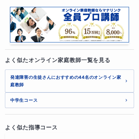
お子さんが安心して授業に入れるよう、リラックスした雰
囲気でスタートします。
２．学習（約35分）
お子さんの理解度や状況に合わせて、次のような学習を行
よく似たオンライン家庭教師一覧を見る
います。
・文章の読み取り
発達障害の生徒さんにおすすめの44名のオンライン家
庭教師
・問題文の読み方の確認
中学生コース
・色分けを使った内容整理
・記述問題の考え方
よく似た指導コース
・漢字や語彙、言葉の学習