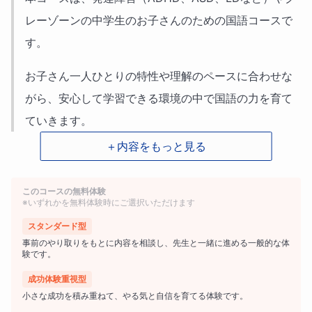
レーゾーンの中学生のお子さんのための国語コースで
す。
お子さん一人ひとりの特性や理解のペースに合わせな
がら、安心して学習できる環境の中で国語の力を育て
ていきます。
＋内容をもっと見る
このコースの無料体験
🌼このようなお子さんにおすすめです🌼
※いずれかを無料体験時にご選択いただけます
スタンダード型
・文章を読むのに時間がかかる
事前のやり取りをもとに内容を相談し、先生と一緒に進める一般的な体
験です。
・問題文の意味が分かりにくい
成功体験重視型
・何を聞かれているのか分からなくなる
小さな成功を積み重ねて、やる気と自信を育てる体験です。