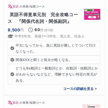
英語
の
単発/短期コース
英語不得意単元別　完全攻略コー
ス　『関係代名詞・関係副詞』
60
8,500
円
分
(全
1
回)
中学3年生、高校1〜3年生、浪人生、社会人
中3になってから、急に英語が難しくてついて行け
なくなった。
関係XXXと聞くと気分が暗くなる。
どうもBe動詞と一般動詞とか、自動詞・他動詞とか
がわからないなどなど、理解できない特定の単元が
ある。
コースの詳細を見る
英語
の
単発/短期コース