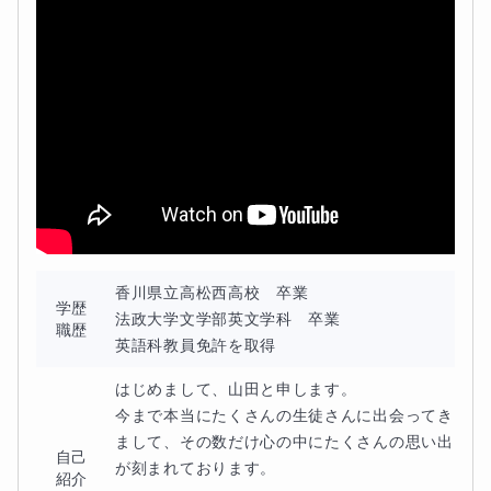
で
、すべてお任せください。
みなさんは
【自分の目標・夢】
をしっかりと頭の中に描い
ていただき、あとは私という船に乗り込んでいただくだけ
で大丈夫です。
あとは私が責任を持って、みなさんがたどり着きたい
それ
ぞれのゴール
へ
最短航路で
運んでいきます。
香川県立高松西高校　卒業

学歴
法政大学文学部英文学科　卒業

職歴
英語科教員免許を取得
もうみなさんはひとりじゃありません。
はじめまして、山田と申します。

今まで本当にたくさんの生徒さんに出会ってき
まして、その数だけ心の中にたくさんの思い出
自己
が刻まれております。

この夏、一緒に生まれ変わりましょう！
紹介