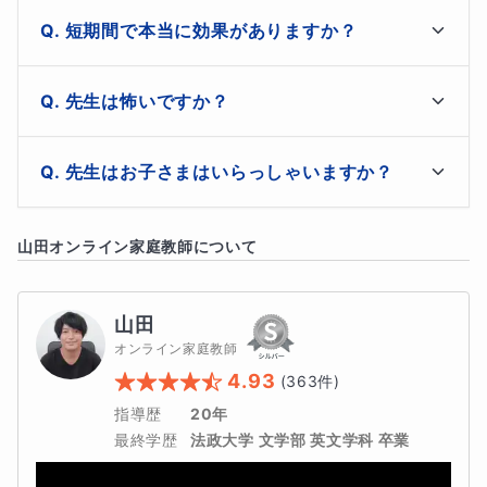
か？
短期間で本当に効果がありますか？
夏が終わった後に、
一緒に心から笑いませんか
？
ございます！

先生は怖いですか？
これはもう騙されたと思って（笑）、一度無料体験授業
を受けてみてください！
まぁまぁおじさんですが（笑）、【仏の山田】と呼ばれ
先生はお子さまはいらっしゃいますか？
大丈夫です、夏の終わりのみなさんの満足げな笑顔を、私
て久しいのでご安心ください！

が必ずお約束いたします。
作詞家・作曲家のお仕事もしておりますので、音楽・芸
小４のサッカー少年と小２の引っ込み思案の娘がおりま
能やアニメや漫画などのフリートークも大歓迎です！

山田
オンライン家庭教師について
す。

塾・予備校・学校・家庭教師・オンライン家庭教師と、ほ
【あなたの推し】教えてください！
ですので、お子様をお持ちの親御さんのお気持ち、しっ
ぼすべての教育現場で25年
に渡って磨き上げてきた
【魔
かりとシェア致します。

山田
法の英語の学習法】
を、
この夏あなたのためだけの学習プ
アクティブなお子さまもちょっぴり消極的なお子さま
オンライン家庭教師
も、どんなお子さまでもわが子のように接して参りま
ログラム
としてアップデートし、余すところなくみなさん
4.93
(
363
件)
す。
に伝授いたします。
指導歴
20年
最終学歴
法政大学 文学部 英文学科 卒業
教材の選定・学習計画・インプットからアウトプットま