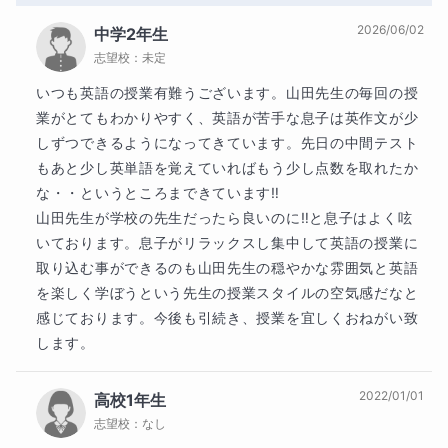
2026/06/02
中学2年生
志望校：
未定
いつも英語の授業有難うございます。山田先生の毎回の授
業がとてもわかりやすく、英語が苦手な息子は英作文が少
しずつできるようになってきています。先日の中間テスト
もあと少し英単語を覚えていればもう少し点数を取れたか
な・・というところまできています‼︎

山田先生が学校の先生だったら良いのに‼︎と息子はよく呟
いております。息子がリラックスし集中して英語の授業に
取り込む事ができるのも山田先生の穏やかな雰囲気と英語
を楽しく学ぼうという先生の授業スタイルの空気感だなと
感じております。今後も引続き、授業を宜しくおねがい致
します。
2022/01/01
高校1年生
志望校：
なし