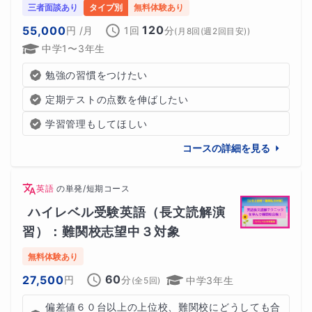
三者面談あり
タイプ別
無料体験あり
120
55,000
円
/月
1回
分
(
月8回(週2回目安)
)
中学1〜3年生
勉強の習慣をつけたい
定期テストの点数を伸ばしたい
学習管理もしてほしい
コースの詳細を見る
英語
の
単発/短期コース
ハイレベル受験英語（長文読解演
習）：難関校志望中３対象
無料体験あり
60
27,500
円
分
中学3年生
(全
5
回)
偏差値６０台以上の上位校、難関校にどうしても合