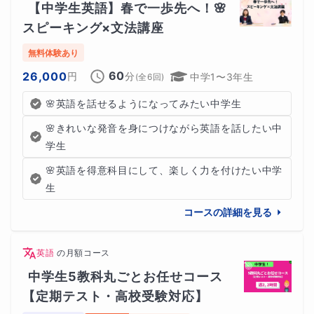
【中学生英語】春で一歩先へ！🌸
スピーキング×文法講座
無料体験あり
60
26,000
円
分
中学1〜3年生
(全
6
回)
🌸英語を話せるようになってみたい中学生
🌸きれいな発音を身につけながら英語を話したい中
学生
🌸英語を得意科目にして、楽しく力を付けたい中学
生
コースの詳細を見る
英語
の
月額コース
中学生5教科丸ごとお任せコース
【定期テスト・高校受験対応】