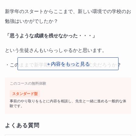
新学年のスタートからここまで、新しい環境での学校のお
勉強はいかがでしたか？
「思うような成績を残せなかった・・・」
という生徒さんもいらっしゃるかと思います。
＋内容をもっと見る
・このままで新学期からのお勉強は大丈夫だろうか？
・志望校、今のままで合格できるのかな？
このコースの無料体験
・もう少し伸ばしたいんだけど、これ以上あと何をやれば
スタンダード型
事前のやり取りをもとに内容を相談し、先生と一緒に進める一般的な体
いいのかな？
験です。
よくある質問
それらの
不安をこの夏、私・山田とシェア
してみません