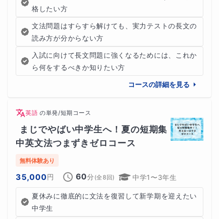
格したい方
文法問題はすらすら解けても、実力テストの長文の
読み方が分からない方
入試に向けて長文問題に強くなるためには、これか
ら何をするべきか知りたい方
コースの詳細を見る
英語
の
単発/短期コース
まじでやばい中学生へ！夏の短期集
中英文法つまずきゼロコース
無料体験あり
60
35,000
円
分
中学1〜3年生
(全
8
回)
夏休みに徹底的に文法を復習して新学期を迎えたい
中学生