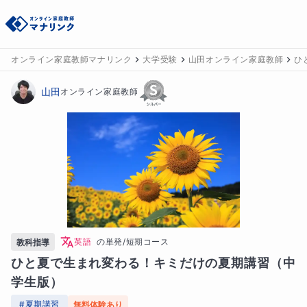
オンライン家庭教師マナリンク
大学受験
山田オンライン家庭教師
ひ
山田
オンライン家庭教師
英語
の
単発/短期コース
教科指導
ひと夏で生まれ変わる！キミだけの夏期講習（中
学生版）
#
夏期講習
無料体験あり