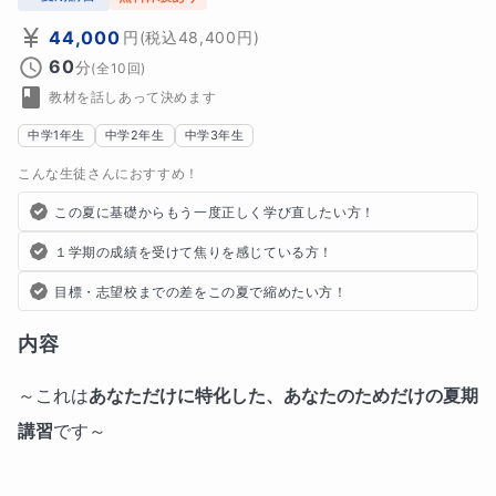
44,000
円
(税込
48,400
円)
60
分
(全
10
回)
教材を話しあって決めます
中学1年生
中学2年生
中学3年生
こんな生徒さんにおすすめ！
この夏に基礎からもう一度正しく学び直したい方！
１学期の成績を受けて焦りを感じている方！
目標・志望校までの差をこの夏で縮めたい方！
内容
～これは
あなただけに特化した、あなたのためだけの夏期
講習
です～