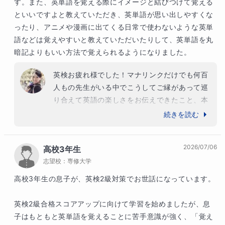
す。また、英単語を覚える際にイメージと結びつけて覚える
ょう。そうすれば必ず大きく飛躍できるはずで
といいですよと教えていただき、英単語が思い出しやすくな
す。不安になっている暇はない！そう肝に銘じ
ったり、アニメや漫画に出てくる日常で使わないような英単
てこれからも勉強に励んでください。これｋら
語などは覚えやすいと教えていただいたりして、英単語を丸
も応援しています＾＾
暗記よりもいい方法で覚えられるようになりました。
英検お疲れ様でした！マナリンクだけでも何百
人もの先生がいる中でこうしてご縁があって巡
り合えて英語の楽しさをお伝えできたこと、本
当にうれしく思います。英語は科目の中で最も
続きを読む
社会で使う教科ではないでしょうか。英検をは
じめの一歩として資格試験や学校の定期試験だ
2026/07/06
高校3年生
けにとどまらず、ありとあらゆる視点から英語
志望校：
専修大学
に触れていってほしいです。世界には日本国内
では得られない素晴らしい体験や自分の人生の
高校3年生の息子が、英検2級対策でお世話になっています。

財産になりうるものがたくさんあります。もち
ろんキラキラした経験だけではないですが、異
英検2級合格スコアアップに向けて学習を始めましたが、息
国で危機を乗り越える体験は何物にも代えがた
子はもともと英単語を覚えることに苦手意識が強く、「覚え