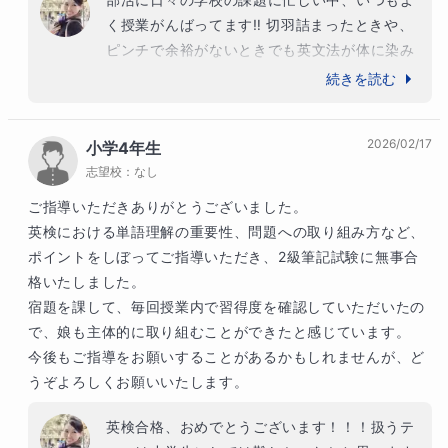
く授業がんばってます‼︎ 切羽詰まったときや、
ピンチで余裕がないときでも英文法が体に染み
ついていればどんなアクシデントに出くわして
続きを読む
も乗り越えられます。私自身もそれをたくさん
経験してきてます。これから留学などで海外へ
2026/02/17
小学4年生
行くこともあると思います。ぜひサバイブでき
志望校：
なし
る英語力をこれからも身につけていけるよう、
一緒にがんばっていきましょう＾＾
ご指導いただきありがとうございました。

英検における単語理解の重要性、問題への取り組み方など、
ポイントをしぼってご指導いただき、2級筆記試験に無事合
格いたしました。

宿題を課して、毎回授業内で習得度を確認していただいたの
で、娘も主体的に取り組むことができたと感じています。

今後もご指導をお願いすることがあるかもしれませんが、ど
うぞよろしくお願いいたします。
英検合格、おめでとうございます！！！扱うテ