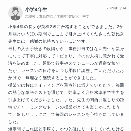
らの英語学習でも今の英語学習に加えて少し文
2026/06/04
小学4年生
法にも意識を向けて頑張ってもらいたいなと思
志望校：
豊島岡女子学園/開智所沢 中学
います。きっといざという時の力になってくれ
るはずです。今後の成長を陰ながら応援してい
小学4年の長女が英検2級に合格することができました。2か
ます！頑張ってくださいね＾＾
月弱という短い期間でここまで引き上げてくださった朝比奈
先生には、感謝の気持ちでいっぱいです。

​最初の入会手続きの段階から、事務担当ではない先生が親身
になって丁寧に対応してくださり、そのお人柄に惹かれて受
講を決めました。通塾で行事やスケジュールが過密な娘でし
たが、レッスンの日時をいつも柔軟に調整していただけたお
かげで、無理なく継続することができました。

​授業では特にライティングを重点的に鍛えていただき、毎回
の熱心な単語テストを通じて、効率よく合格水準まで実力を
引き上げてくださいました。また、先生の関西弁混じりの独
特でチャーミングなトーンの授業がとても楽しかったよう
で、娘もリラックスして毎回のレッスンを心待ちにしていま
した。

​短期間でこれほど手厚く、かつ的確にリードしていただける