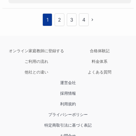
とえある人に自信を無くすような言葉をかけら
れたとしても、それはその人の一意見にすぎま
せん。自分がこの先生のもとなら頑張れると思
1
2
3
4
えるご縁を大事にこれからも勉強を始め、様々
なことにチャレンジしていってくださいね。応
援しています！
オンライン家庭教師に登録する
合格体験記
ご利用の流れ
料金体系
他社との違い
よくある質問
運営会社
採用情報
利用規約
プライバシーポリシー
特定商取引法に基づく表記
お問合せ