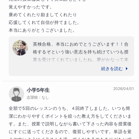
覚えやすかったです。

褒めてくれたり励ましてくれたり

応援してくれて自信が持てました。

本当にありがとうございました。
英検合格、本当におめでとうございます！！合
格するぞという強い意志を持ち続けていつも授
業を受けてくれていましたね。夢がかなって本
当によかったです。今回の授業では英検合格を
続きを読む
目標に進めてきましたが、あらゆる勉強や将来
のやりたいことを実現させるためのヒントがた
2026/04/01
小学5年生
くさん詰まっていたかと思います。これからも
志望校：
なし
日々の努力を大切に、素敵な未来へ向かって進
んでいってくださいね。応援しています＾＾
全部で5回のレッスンのうち、４回終了しました。いつも簡
潔にわかりやすくポイントを絞った教え方をしてくださいま
す。また、授業で説明しながら書いて下さった内容を授業後
にすぐに送ってくださるので、復習しやすいです。単語を覚