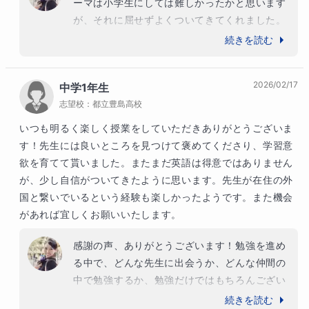
ーマは小学生にしては難しかったかと思います
が、それに屈せずよくついてきてくれました。
本当によく頑張りました。今回の結果はきっと
続きを読む
自分の中の大きな自信になると思うので、これ
からもきっと様々なことに挑戦していかないと
2026/02/17
中学1年生
いけなくなる時が訪れますが、あなたはもうお
志望校：
都立豊島高校
母さんがいなくても一人で立ち向かうことがで
きるので、失敗を恐れず、恥ずかしがらず、自
いつも明るく楽しく授業をしていただきありがとうございま
分の力で前に進んでいってほしいと思います。
す！先生には良いところを見つけて褒めてくださり、学習意
そしてすてきなかっこいいお姉さんになってく
欲を育てて貰いました。またまだ英語は得意ではありません
ださいね！応援しています。
が、少し自信がついてきたように思います。先生が在住の外
国と繋いでいるという経験も楽しかったようです。また機会
があれば宜しくお願いいたします。
感謝の声、ありがとうございます！勉強を進め
る中で、どんな先生に出会うか、どんな仲間の
中で勉強するか、勉強だけではもちろんござい
ませんが、人との出会いはとても大事です。た
続きを読む