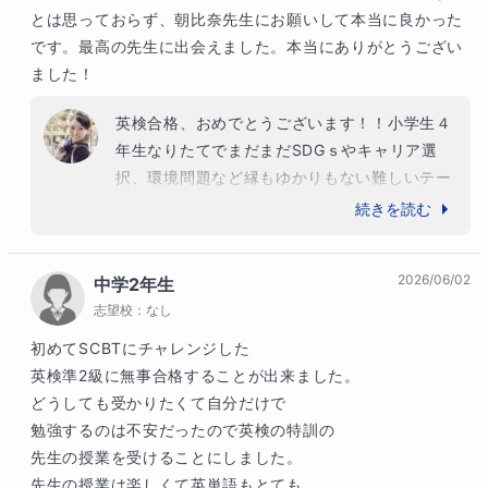
とは思っておらず、朝比奈先生にお願いして本当に良かった
です。最高の先生に出会えました。本当にありがとうござい
ました！
英検合格、おめでとうございます！！小学生４
年生なりたてでまだまだSDGｓやキャリア選
択、環境問題など縁もゆかりもない難しいテー
マにもかかわらず試験本番ではハイスコアで２
続きを読む
級をパスしましたね。英語という言語の日本語
にはない細やかなニュアンスを理解したり、主
2026/06/02
中学2年生
観的ではなく、客観的な視点での論述だったり
志望校：
なし
と、高校生レベルの内容でしたがよくついてき
てくれました＾＾　私も誇りに思います！これ
初めてSCBTにチャレンジした

からも自分の得てきた経験を生かしてさらに上
英検準2級に無事合格することが出来ました。

を目指して日本で、また世界で活躍していって
どうしても受かりたくて自分だけで

くださいね～
勉強するのは不安だったので英検の特訓の

先生の授業を受けることにしました。

先生の授業は楽しくて英単語もとても
