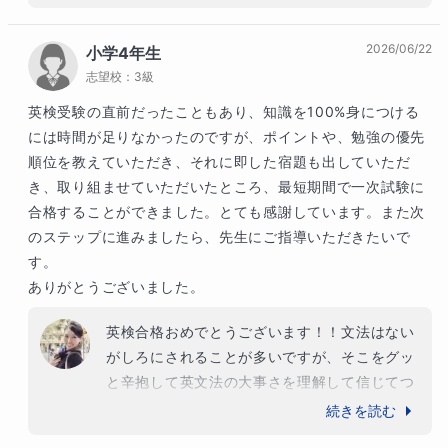
もしないのではなく、しっかり自分の欠点に目
を向けて向き合うことができていました！なん
2026/06/22
小学4年生
でも同じですが、状況を変えるためには自分に
志望校：
3級
何が足らないのかを知ることが大事です。でき
ていることだけをしても気分はいいかもしれま
英検受験の直前だったこともあり、知識を100%身につける
せんが何の成長にもなりません。この10回、見
には時間が足りなかったのですが、ポイントや、勉強の優先
たくない現実を受け入れ続け、しっかりと向き
順位を教えていただき、それに即した宿題も出していただ
合うことができたこと、もうそれだけで10回授
き、取り組ませていただいたところ、最短期間で一次試験に
業する前とは比べ物にならないほど成長してい
合格することができました。とても感謝しています。また次
るのがこちらからもよくわかります。これから
のステップに進みましたら、先生にご指導いただきたいで
もぜひ頑張ってください＾＾
す。

ありがとうございました。
英検合格おめでとうございます！！文法はない
がしろにされることが多いですが、そこをグッ
と辛抱して英文法の大事さを理解して信じてつ
いてきてくれ、本当にありがとうございまし
続きを読む
た。もちろん文法だけではだめですが、これか