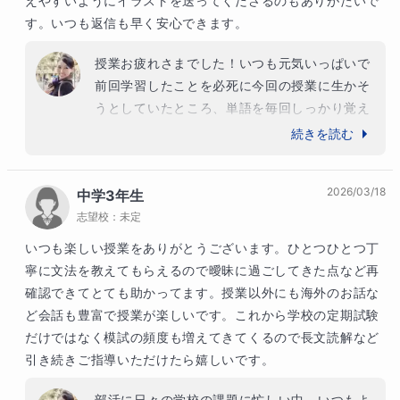
えやすいようにイラストを送ってくださるのもありがたいで
す。いつも返信も早く安心できます。
授業お疲れさまでした！いつも元気いっぱいで
前回学習したことを必死に今回の授業に生かそ
うとしていたところ、単語を毎回しっかり覚え
ていたところ、本当に努力家だなと感心してい
続きを読む
ました。これからもここでの授業で学んだこと
を糧にして大きく活躍していってくださいね！
2026/03/18
中学3年生
応援しています＾＾
志望校：
未定
いつも楽しい授業をありがとうございます。ひとつひとつ丁
寧に文法を教えてもらえるので曖昧に過ごしてきた点など再
確認できてとても助かってます。授業以外にも海外のお話な
ど会話も豊富で授業が楽しいです。これから学校の定期試験
だけではなく模試の頻度も増えてきてくるので長文読解など
引き続きご指導いただけたら嬉しいです。
部活に日々の学校の課題に忙しい中、いつもよ