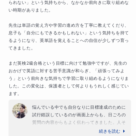
い宝物になるはずです。ぜひ授業の枠を越えて
られない」という気持ちから、なかなか前向きに取り組めな
いろいろな世界を見てほしいなと思います。ま
い時期がありました。

た英語を学びたくなったらいつでも連絡してく
ださいね！
先生は単語の覚え方や学習の進め方を丁寧に教えてくだり、
息子も「自分にもできるかもしれない」という気持ちを持て
るようになり、英単語を覚えることへの自信が少しずつ育っ
てきました。

まだ英検2級合格という目標に向けて勉強中ですが、先生の
おかげで英語に対する苦手意識が和らぎ、「頑張ってみよ
う」という前向きな気持ちで学習に取り組めるようになりま
した。この変化は、保護者として何よりもうれしく感じてい
ます。
悩んでいる中でも自分なりに目標達成のために
試行錯誤しているのが画面上からも、日ごろの
質問の内容からもよく伝わってきました。人そ
れぞれ得意不得意ありますが、不得意だから何
続きを読む