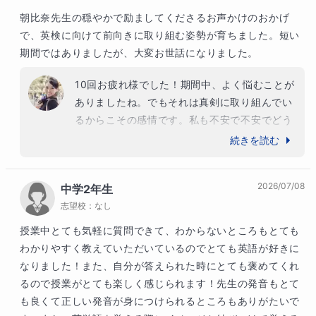
朝比奈先生の穏やかで励ましてくださるお声かけのおかげ
で、英検に向けて前向きに取り組む姿勢が育ちました。短い
期間ではありましたが、大変お世話になりました。
10回お疲れ様でした！期間中、よく悩むことが
ありましたね。でもそれは真剣に取り組んでい
るからこその感情です。私も不安で不安でどう
しようもなかった時があります。何をやっても
続きを読む
不安な気持ちで押しつぶされそうになっていた
時、ふと不安だとくよくよしていてもこの状況
2026/07/08
中学2年生
は何も変わらないし、この状況を変えるために
志望校：
なし
は少しでも明るい未来のために自分の欠点を見
つめ、改善していかないとただの時間の無駄遣
授業中とても気軽に質問できて、わからないところもとても
いではないかと思ったのです。不安な気持ちの
わかりやすく教えていただいているのでとても英語が好きに
ときにどんな行動ができるのかが明るい未来を
なりました！また、自分が答えられた時にとても褒めてくれ
導き出せる人とそうでない人の違いです。どん
るので授業がとても楽しく感じられます！先生の発音もとて
な時も自分の感情を客観的に分析し、どうすれ
も良くて正しい発音が身につけられるところもありがたいで
ばいいのか、次への行動を考えるようにしまし