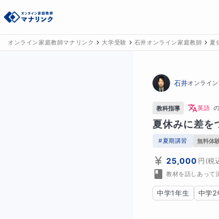
オンライン家庭教師マナリンク
大学受験
石井オンライン家庭教師
夏
石井
オンライン
英語
教科指導
夏休みに差を
#
夏期講習
無料体
25,000
円
(税
教材を話しあって
中学1年生
中学2