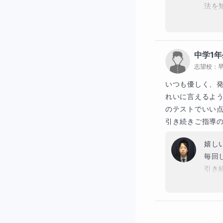
法を
半年
成功
【指導日程】
これ
中学1年
プロフィール下部
志望校：
いつも優しく、
れいに言えるよ
のテストでいい
引き続きご指導
【回数について】
嬉し
こちらのコースは
毎回
引き
金額は変わらず、一
金額設定例