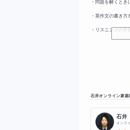
・問題を解くとき
・英作文の書き方
・リスニングの学
などなにか一つで
【コースの特徴】
石井
オンライン家庭
１．過去問から逆
受験で最も大切な
石井
オンラ
やみくもに努力す