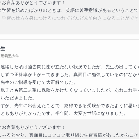
いお言葉ありがとうございます！

に学習を始めたばかりのときは、英語に苦手意識があるということで
・学習の仕方を身につけるにつれてどんどん前向きになることができ
解釈、英作文どちらも最終的にはきちんと合格ラインに乗せることが
もしっかり積み重ねていけば前向きになり、結果を出せたことはこれ
になると思います！

年生
間ありがとうございました！
慶應義塾大学
ご連絡した頃は過去問に歯が立たない状況でしたが、先生の出してく
少しずつ正答率が上がってきました。真面目に勉強しているのになか
先生のご指導を受けて大正解でした。

、親子とも第二志望に保険をかけたくなっていましたが、あれこれ手
いただきました。

ですが、先生に出会えたことで、納得できる受験ができたように思い
こともありがたかったです。半年間、大変お世話になりました。
いお言葉ありがとうございます！

しゃるとおり、真面目にコツコツ取り組む学習習慣があったからこそ