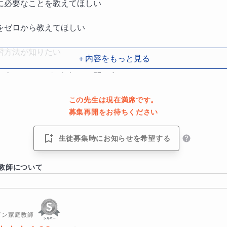
に必要なことを教えてほしい
をゼロから教えてほしい
習方法が知りたい
＋内容をもっと見る
も当てはまればお気軽にお問い合わせください。
この先生は現在満席です。
募集再開をお待ちください
生徒募集時にお知らせを希望する
教師について
算してこの夏取り組むべき箇所にフォーカス！
のは、ゴールから逆算した学習計画です。
イン家庭教師
るのではなく、きちんとゴール＝志望校への合格を見据えて「