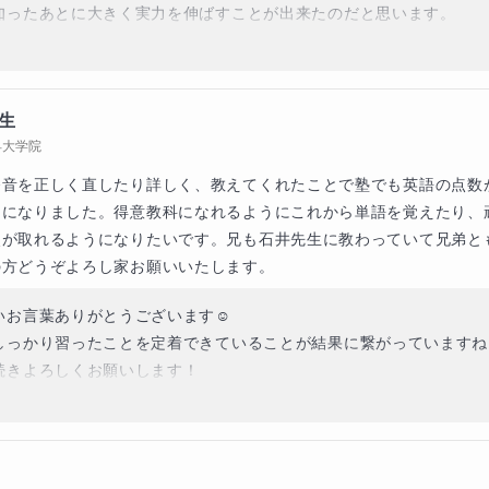
知ったあとに大きく実力を伸ばすことが出来たのだと思います。

間でここまで大きく実力を伸ばすことができたのは、生徒様にとって
体験になったことと思います。

からのご活躍をお祈りしております☺️
生
にて、最新の指導可能な日程を掲載しております。
早大学院
発音を正しく直したり詳しく、教えてくれたことで塾でも英語の点数
うになりました。得意教科になれるようにこれから単語を覚えたり、
点が取れるようになりたいです。兄も石井先生に教わっていて兄弟と
の方どうぞよろし家お願いいたします。
いお言葉ありがとうございます☺️

５回で設定しておりますが、７回、１０回などカスタマイズが
しっかり習ったことを定着できていることが結果に繋がっていますね！
続きよろしくお願いします！
回あたり5,500円税込みで設定いたします。