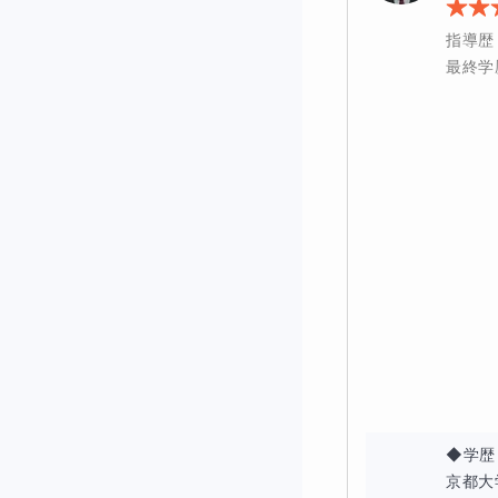
フォーカスします
指導歴
最終学
例えば、受験校で
低限の英文法を習
英作文が課される
後の学習で有利に
２．過去問を一緒
講義の中では実際
のか、現状どこま
受験直前になって
遅くとも夏休みに
◆学歴

京都大