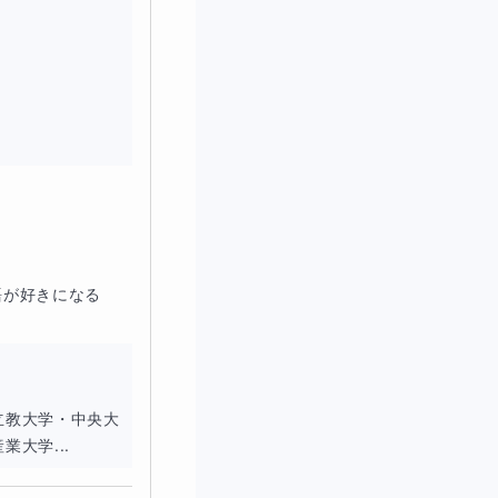
結局すべて中途半端
なくていいこと」を
えします。
が好きになる

立教大学・中央大
大学...