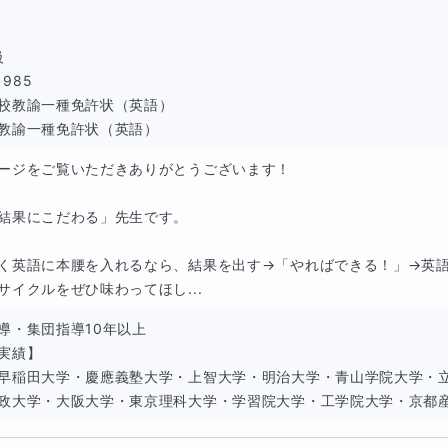
習の進め方が分かる！
ほうがいいこと」がたくさんあり、いろんなことに手を出して


 985

とが多分にあります。
校教諭一種免許状（英語）

教諭一種免許状（英語）
今「やらなくてはいけないこと」を実践するためには「今やら
ます。
ージをご覧いただきありがとうございます！

分が今優先的に取り組むべきことが何なのか、という点をお伝
結果にこだわる」先生です。

く英語に本腰を入れるなら、結果を出す→「やればできる！」→英語
サイクルをぜひ味わってほし...
導・集団指導10年以上

実績】

早稲田大学・慶應義塾大学・上智大学・明治大学・青山学院大学・
政大学・大阪大学・東京理科大学・学習院大学・工学院大学・京都産業
どのオンラインツールを使って行います。