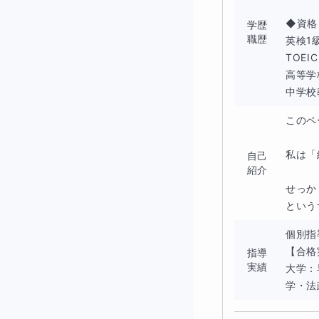
３．受験までの学
◆資格

学歴
受験では「やった
職歴
英検1級
TOEIC
に終わるというこ
高等学
中学校
その中でも自分が
決める必要があり
このペ
受験において、自
私は「
自己
紹介
せっか
という
個別指
【合格
指導
【授業の様子】
実績
大学：
学・法
授業はZOOMな