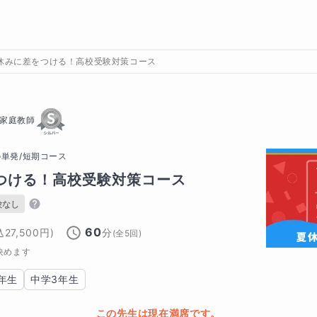
休みに差をつける！高校受験対策コース
家庭教師
の
単発/短期コース
つける！高校受験対策コース
験なし
60
込
27,500
円)
分
(全
5
回)
決めます
年生
中学3年生
この先生は現在満席です。