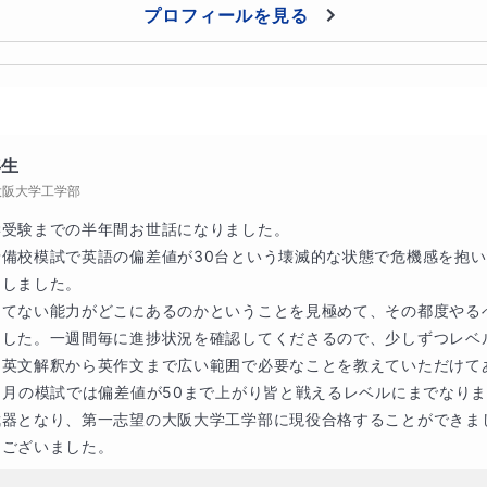
dの画面で描いたものを共有してお見せします。
プロフィールを見る
年生
大阪大学工学部
受験までの半年間お世話になりました。

備校模試で英語の偏差値が30台という壊滅的な状態で危機感を抱
しました。

りてない能力がどこにあるのかということを見極めて、その都度やる
ました。一週間毎に進捗状況を確認してくださるので、少しずつレベ
。英文解釈から英作文まで広い範囲で必要なことを教えていただけて
1月の模試では偏差値が50まで上がり皆と戦えるレベルにまでなりま
武器となり、第一志望の大阪大学工学部に現役合格することができま
うございました。