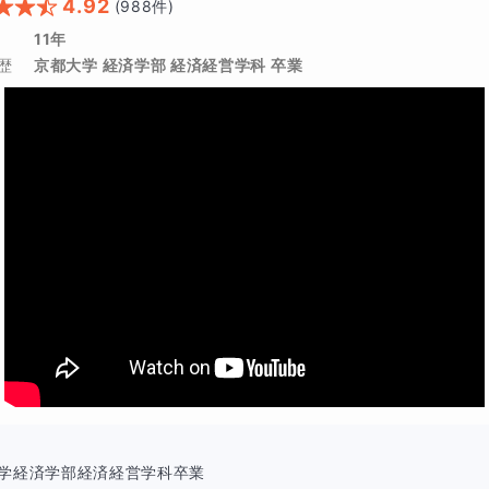
4.92
(
988
件)
。
11年
歴
京都大学 経済学部 経済経営学科 卒業
文法問題が出題されないのでされば、分厚い文法問題集に取り
得したあとは、メインの長文読解の学習が必要でしょう。
のであれば、今のうちから最低限英作文の書き方のポイントを
なるでしょう。
に時ながら傾向と対策を立てられる！
に過去問（ご家庭でご準備ください）を一緒に解き進めながら
で対応できるのか、というところを確認します。
過去問を始める方がいらっしゃいますが、それでは間に合いま
志望校の過去問に触れることで受験当日までの学習の進め方が
学経済学部経済経営学科卒業
