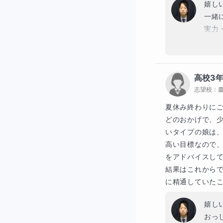
嬉し
一緒
実力
英文
とで
自信
高校3
半年
志望校：
夏休み終わりに
どのおかげで、
いタイプの娘は、
高い目標なので
をアドバイスして
結果はこれから
に精通していた
嬉し
おっ