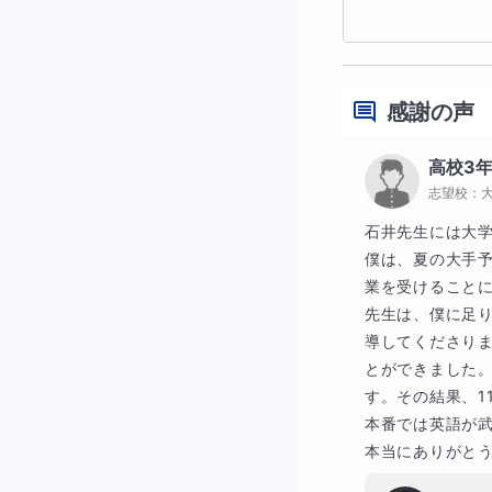
解説や講義はiPa
感謝の声
高校3
志望校：
石井先生には大学
僕は、夏の大手予
業を受けることに
先生は、僕に足
導してくださり
とができました
す。その結果、1
本番では英語が
本当にありがと