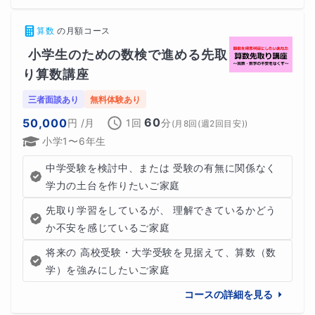
す。
算数
の
月額コース
小学生のための数検で進める先取
り算数講座
★技術的ギフテッド
三者面談あり
無料体験あり
コンピューターや電子機器に関する知識や技能に優れてい
60
50,000
円
/月
1回
分
(
月8回(週2回目安)
)
ます。彼らは技術的な問題解決能力が高く、新しい技術の
小学1〜6年生
開発や応用に興味を持ち、独創性も豊かです。
中学受験を検討中、または 受験の有無に関係なく
学力の土台を作りたいご家庭
先取り学習をしているが、 理解できているかどう
★芸術的ギフテッド
か不安を感じているご家庭
将来の 高校受験・大学受験を見据えて、算数（数
言語的には発達が遅れている場合でも、音楽や絵画、造形
学）を強みにしたいご家庭
物、ダンスや演劇など芸術的な能力が非常に高い子どもた
コースの詳細を見る
ちを指します。