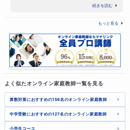
たいへん素直なお子さんで、こちらがアドバ
続きを読む
イスした事をしっかり積み重ねている印象で
す。

もっと見る
模試やテストでの好結果という成功体験が自
信につながり、

それが向学心ややる気のアップにつながる。

こういった成長の好循環は勉強はもちろん、
いろいろなプラスをもたらすと考えておりま
す。

また今後の授業を楽しみにしています！
よく似たオンライン家庭教師一覧を見る
ギフテッドとして有名な偉人・成功者
ギフテッドとして成功を収めた偉人・成功者の方々には、
算数対策におすすめの156名のオンライン家庭教師
（偶然かもしれませんが）
家庭教師のマンツーマン指導
を
中学受験におすすめの127名のオンライン家庭教師
受け、
才能と潜在能力を大きく開花
させた方達が少なくあ
小学生コース