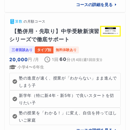
となる幅広い分野を網羅し、非常に高度で緻密でした。こ
コースの詳細を見る
のような教育のおかげでギフテッドの才能が開花し、彼は
後に万有引力の法則を発見し、微積分の発展にも大きく貢
算数
の
月額コース
献することとなりました。
【塾併用・先取り】中学受験新演習
シリーズで徹底サポート
三者面談あり
タイプ別
無料体験あり
★世界の劇作家 シェイクスピア
60
20,000
円
/月
1回
分
(
月4回(週1回目安)
)
小学4〜6年生
イギリスの劇作家であり、世界的に名高いウィリアム・シ
塾の進度が速く、授業が「わからない」まま進んで
ェイクスピアは、家庭教師の指導のもとで文学や歴史を学
しまう子
んでいました。彼が受けた教育は、彼の作品において非常
新学年（特に新4年・新5年）で良いスタートを切
に大きな影響を与えており、その豊かな知識と創造力がギ
りたい子
フテッドである彼の名作に結びついています。
塾の授業を「わかる！」に変え、自信を持ってほし
いご家庭