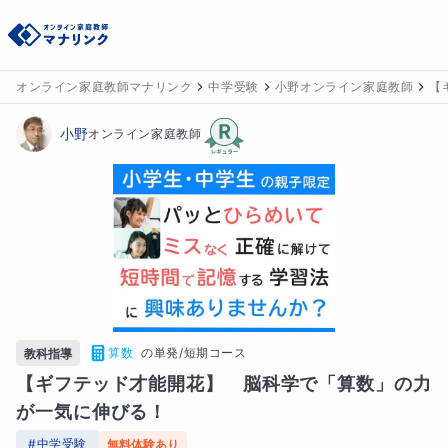
オンライン家庭教師マナリンク
中学受験
小野オンライン家庭教師
【
小野
オンライン家庭教師
算数
の
単発/短期コース
教科指導
【ギフテッド才能開花】　脳科学で「算数」の力
が一気に伸びる！
#
中学受験
無料体験あり