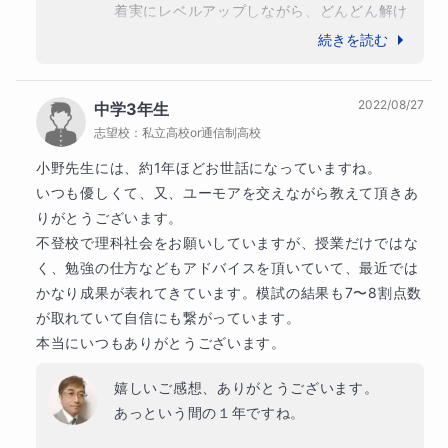
着実にレベルアップしながら、どんどん解け
る範囲を広げていますね。

続きを読む
成績アップを自信にして、さらに頑張ってい
★ギフテッド⑩ 感情のケア
きましょう！

2022/08/27
中学3年生
応援しています。
ギフテッドの子どもたちは、知的能力が高い分、感情の波
志望校：
私立高校or通信制高校
が激しいことがあります。ストレスや孤独感を抱えやすい
小野先生には、約1年ほどお世話になっていますね。

ため、親御さんは、子どもの感情のケアに十分な注意を払
いつも優しくて、又、ユーモアを交えながら教えて頂きあ
りがとうございます。

うことが重要です。冷静に子どもの感情を理解し、サポー
不登校で理科社会をお願いしていますが、授業だけではな
トすることが求められます。
く、勉強の仕方などもアドバイスを頂いていて、最近では
かなり成果が表れてきています。模試の結果も7〜8割点数
が取れていて自信にも繋がっています。

本当にいつもありがとうございます。
嬉しいご感想、ありがとうございます。

あっという間の１年ですね。
