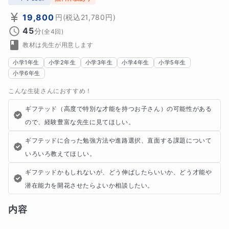
19,800
円
(税込
21,780
円)
45
分
(全
4
回)
教材は先生が用意します
小学1年生
小学2年生
小学3年生
小学4年生
小学5年生
小学6年生
こんな生徒さんにおすすめ！
ギフテッド（高度で特別な才能を持つお子さん）の可能性がある
ので、経験豊富な先生に見てほしい。
ギフテッドに合った勉強方法や進路選択、直面する課題について
いろいろ教えてほしい。
ギフテッドかもしれないが、どう伸ばしたらいいか、どう才能や
潜在能力を開花させたらよいか相談したい。
内容