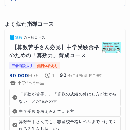
りません。
以下に偉人・成功者の方々を一部抜粋してご紹介します。
よく似た指導コース
算数
の
月額コース
★発明家・科学者・芸術家 レオナルド・ダ・ヴィンチ
【算数苦手さん必見】中学受験合格
ルネサンス期のイタリアで活躍した発明家・芸術家・発明
のための「算数力」育成コース
家のレオナルド・ダ・ヴィンチは、幼少期から家庭教師の
三者面談あり
無料体験あり
もとで多様な分野を学び、独自の才能を開花させました。
90
30,000
円
/月
1回
分
(
月4回(週1回目安)
)
彼が受けた教育は、一般的な学校教育とは異なり、個別の
小学3〜5年生
指導によって彼の創造力を最大限に引き出すことができた
「算数が苦手」、「算数の成績の伸ばし方がわから
ギフテッドの１人です。
ない」とお悩みの方
中学受験を考えられている方
算数苦手さんでも、志望校合格レベルまで上げてく
★２つのノーベル賞を受賞 キュリー夫人
れる先生をお探しの方