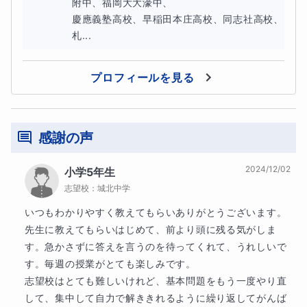
附中、福岡大大濠中、

トをしてくれる専門家の指導が求められます。子どもの才
慶應義塾高校、早稲田本庄高校、同志社高校、
能に応じたメソッドで、潜在能力を最大限に開花および発
札...
揮できる環境を整えるなども必要になってきます。
プロフィールを見る
感謝の声
ギフテッドの親御さんが直面する課題
2024/12/02
小学5年生
一般に、ギフテッドの子どもを育てる親御さんは、多くの
志望校：
城北中学
課題に直面することがあります。
いつもわかりやすく教えてもらいありがとうございます。

先生に教えてもらいはじめて、前より頭に残る気がしま
す。急かさずに答えを言うのを待ってくれて、うれしいで
す。毎週の授業がとても楽しみです。

★ギフテッド⑧ 学習環境を整える
志望校はとても難しいけれど、基本問題をもう一度やり直
ギフテッドの子どもたちは、学校で通常の教科書のペース
して、集中して自力で解ききれるように繰り返してがんば