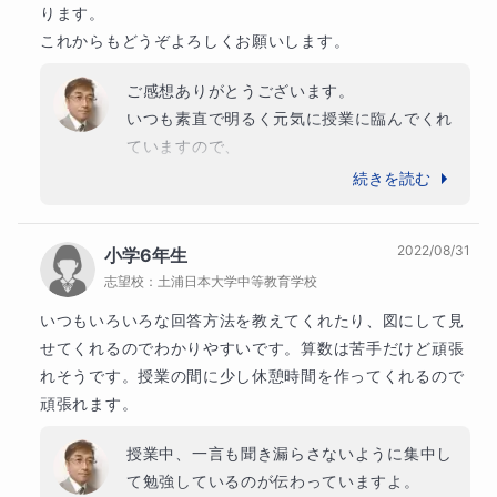
ります。

に合わせることができず退屈してしまうことがあるため、
これからもどうぞよろしくお願いします。
能力に応じた学習環境を整えることが大切です。通常のカ
リキュラムでは物足りないことが多く、高度な学習内容が
ご感想ありがとうございます。

いつも素直で明るく元気に授業に臨んでくれ
必要になります。したがって、子どもの興味や能力に合わ
ていますので、

せた専門的なカリキュラムやメソッドで学習支援を受ける
楽しく進める事が出来ています。

続きを読む
ことが重要です。
勉強することの面白さに気が付くと、さらに
大きな飛躍が期待できます。

2022/08/31
小学6年生
これからがとっても楽しみなお子さんです！
志望校：
土浦日本大学中等教育学校
★ギフテッド⑨ ソーシャルスキルの育成
いつもいろいろな回答方法を教えてくれたり、図にして見
ギフテッドの子どもたちは、周囲の子どもたちと異なる能
せてくれるのでわかりやすいです。算数は苦手だけど頑張
れそうです。授業の間に少し休憩時間を作ってくれるので
力を持っているため、友達作りやコミュニケーションに苦
頑張れます。
労することがあります。親御さんは、子どものソーシャル
スキルを育てるために、適切なコミュニケーション方法を
授業中、一言も聞き漏らさないように集中し
て勉強しているのが伝わっていますよ。

教えることが大切です。