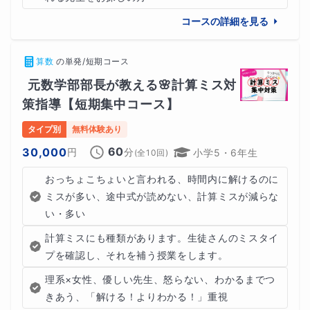
コースの詳細を見る
科学者として名高いマリー・キュリーは、ポーランド生ま
れのフランス人で、2つのノーベル賞を受賞し、世界的な
算数
の
単発/短期コース
名声を得た人物でした。彼女は幼少期に家庭教師からマン
元数学部部長が教える🌸計算ミス対
ツーマン教育を受けて潜在能力を開花させ、ギフテッドで
策指導【短期集中コース】
ある彼女の研究や業績に大きな影響を与えたといわれてい
タイプ別
無料体験あり
ます。
60
30,000
円
分
小学5・6年生
(全
10
回)
おっちょこちょいと言われる、時間内に解けるのに
ミスが多い、途中式が読めない、計算ミスが減らな
★科学者・数学者 ニュートン
い・多い
7世紀のイギリスで活躍した科学者であり、数学者でもあ
計算ミスにも種類があります。生徒さんのミスタイ
ったアイザック・ニュートンは、学校に通わず家庭教師に
プを確認し、それを補う授業をします。
よって個別の教育を受けました。彼が受けた教育は、ラテ
理系×女性、優しい先生、怒らない、わかるまでつ
ン語やギリシャ語、論理学、数学など、当時の学問の基盤
きあう、「解ける！よりわかる！」重視