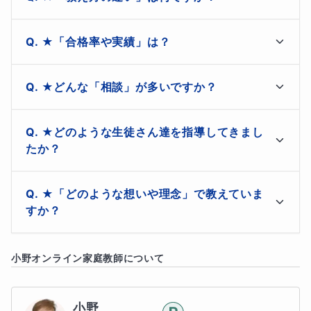
ギフテッドの子ども達は、他の子ども達よりもはやく学ぶ
【脳科学×欧米式学習メソッド】により、

ことができます。新しい情報を素早く吸収する能力が高
★「合格率や実績」は？
く、
ハイレベルな情報処理能力
を持っています。
・見やすくて分かりやすい「スラスラ図解」が人気

ご質問ありがとうございます。

・授業で使った「ポイント画像」を毎回プレゼント

★どんな「相談」が多いですか？
以下に掲載させていただきます。

・記憶定着率を最大化する「全脳活用型記憶術」

★ギフテッド④ 独創的なアイデアと高度な問題解決力
ご質問ありがとうございます。

●最近５年間の受験合格率 97％以上

★どのような生徒さん達を指導してきまし
・１人１人の才能を開花させる「個別最適化学習」

以下に掲載させて頂きます。

●豊富な指導実績 25年 1200名以上

たか？
・短時間の集中力活用「マイクロラーニング手法」

ギフテッドの子ども達は、物事を深く考えることができる
●生徒＆保護者満足度 4.8／5以上（某登録サイト）

・ゲーム感覚で楽しく「インタラクティブ学習」

・子どもが家で自主的に勉強しない…

能力に長けています。問題をしっかり分析し、
興味がある
ご感想を一部を掲載致します。

・塾、通信教育、家庭教師で成績ダウン…

★「どのような想いや理念」で教えていま
いろいろなケースの経験がありますので、どうぞ遠慮な
事には高い集中力で複雑な概念を理解することが得意で
・「教科横断型学習」で主要５教科のつながりも

・勉強時間は長いのに、結果が出ない…

すか？
くお気軽にご相談ください。
・「STEAM教育」で論理的思考力・問題解決力向上

・授業後、娘の第一声が

す
。
・「スモールステップ学習法」で効率的レベルアップ

「こんな解き方知らなかった〜！」

・志望校の受験合格に不安がある…

私は若い時に、日本の画一的な教育の中では

・「志望校別対策」も得意。どこよりも詳しく解説

と 目を輝かせて教えてくれました。

小野
オンライン家庭教師について
・苦手教科があり、ずっと克服できない…

１人１人の才能や潜在能力を上手く伸ばせないことにジ
いつもありがとうございます。

・ケアレスミスが多く、毎回テストで失点…

レンマを感じていました…

などが主な特徴です。
小６女子

小野
・不登校で、ほとんど勉強が進まない…
