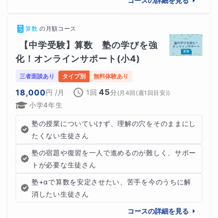
コースの詳細を見る
★電話機を発明 グラハム・ベル
グラハム・ベルは、スコットランド生まれのアメリカの発
算数
の
月額コース
明家であり、科学者でした。彼は、世界初の電話機を発明
【中学受験】算数　塾の学びを強
化！オンラインサポート(小4)
したことで知られており、その業績は現代の通信技術の基
盤となっています。彼の人生は、家庭教師による教育がギ
三者面談あり
タイプ別
無料体験あり
フテッドの才能を開花させる原動力となりました。
45
18,000
円
/月
1回
分
(
月4回(週1回目安)
)
小学4年生
塾の授業についていけず、理解の穴をそのままにし
たくない生徒さん
塾の宿題や復習を一人で進めるのが難しく、サポー
ギフテッドの種類
トが必要な生徒さん
★数学的・論理的ギフテッド
塾+αで算数を安定させたい、苦手を今のうちに解
消したい生徒さん
数学的、論理的思考能力に優れており、複雑な数学的問題
コースの詳細を見る
や論理的なパズルを解くことが得意な子どもたちを指しま