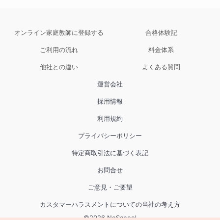
オンライン家庭教師に登録する
合格体験記
★言語的ギフテッド
ご利用の流れ
料金体系
言語能力が非常に高く、言葉を早く覚えることが出来、幼
他社との違い
よくある質問
児期から高度な言語処理能力を示す子どもたちを指しま
運営会社
す。
採用情報
利用規約
★空間認識能力ギフテッド
プライバシーポリシー
特定商取引法に基づく表記
空間認識能力に優れており、図形や建物の立体模型などを
お問合せ
見ただけで、緻密なイメージを持てる子どもたちを指しま
す。
ご意見・ご要望
カスタマーハラスメントについての当社の考え方
©
2026
NoSchool