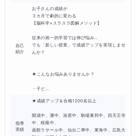
す。
お子さんの成績が

３カ月で劇的に変わる

【脳科学×スラスラ図解メソッド】

★ギフテッド⑥ 学校等に合わずストレスも…
従来の画一的学習では伸び悩み…

でも「新しい授業」で成績アップを実現しませ
自己
ギフテッドの子は自分が他者と異なることに気付き、自分
紹介
んか？

の居場所を見つけることが難しいと感じることがありま
す。また、学校等の教育環境が合わないと感じた場合、大
★こんなお悩みありませんか？

きなストレスを抱えたり孤独感を感じることがあります。
・子ど...
★成績アップ＆合格1200名以上

★ギフテッド⑦ 潜在能力や特性を把握
開成中、灘中、洛星中、駒場東邦中、四天王寺
そのため、ギフテッドのお子さんを育てる親御さんは、ま
中、桜蔭中、

指導
実績
ず子どもの潜在能力や特性を正確に把握し、適切なサポー
函館ラサール中、仙台二華中、東海中、広島大