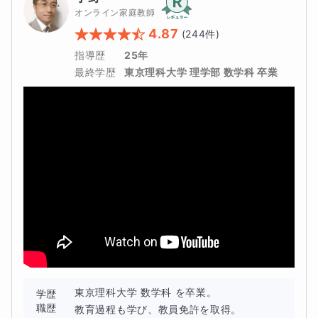
その後試行錯誤を繰り返し、今は「これだ！」というメ
・ピアノと算数の「才能」を双方向に開花　小３女子

オンライン家庭教師
・学習障害で、勉強の効率が悪い…

ソッドを確立し、

・知的好奇心が向上。「大人顔負けの歴史通に」 小4男
・帰国子女で、やる事が多すぎる…

4.87
(
244
件)
「子どもの笑顔が増えました！」「期待以上の成績にな
子

指導歴
25年
りました！」など

・「将来の医師」という夢に向かって急成長　小5男子

無料学習相談＆体験学習で、お気軽にご相談ください。
最終学歴
東京理科大学 理学部 数学科 卒業
全国からたくさんの嬉しいご感想を頂いております。

・中１女子が「２学年上」の中３数学に挑戦中　中1女
子

テストの成績アップや志望校合格はもちろんのこと、

・仲の悪い双子 ⇒ 「２人で協力する関係に」 中2男子

「思考を前向きに変え、将来力強く生きていける力」

・「ＬＤ学習障害」 ⇒ 中学受験の難問が解ける　小2女
を育みながら、

子

「自立した子ども達を育成し、

・「不登校」でも大きく飛躍し、学年で２番に　中１男
将来困らないようにして社会に送り出したい」

子

と考えております。

ギフテッドの子が直面する課題
など、全国から嬉しいご感想を頂いております。
お子さんの表情が「できた！」と笑顔に変わる瞬間を、

★ギフテッド⑤ 天才・秀才のタマゴゆえの苦悩
私と一緒に体験しませんか？
ギフテッドの子の特別な才能はまるで「
天才・秀才のタマ
ゴ
」でもあるのですが、その一方でその優秀さと特殊さゆ
東京理科大学 数学科 を卒業。

学歴
職歴
教育過程も学び、教員免許を取得。
えに、周囲の子どもたちとの違いに苦悩することもありま