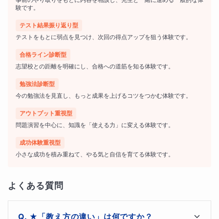
験です。
ギフテッドの子ども達は、
IQ
が平均的な子ども達よりも
テスト結果振り返り型
高いことが多く、その知能が多岐にわたることがありま
テストをもとに弱点を見つけ、次回の得点アップを狙う体験です。
す。例えば、数学や言語、音楽、空間認知など、多様な分
合格ライン診断型
野で優れた能力を発揮することができます。
志望校との距離を明確にし、合格への道筋を知る体験です。
勉強法診断型
今の勉強法を見直し、もっと成果を上げるコツをつかむ体験です。
★ギフテッド② 独特で非凡なスキル
アウトプット重視型
問題演習を中心に、知識を「使える力」に変える体験です。
ギフテッドの子ども達は、
創造性や芸術的な才能
も持って
成功体験重視型
いることが多く、例えば、絵画・音楽・文学・囲碁や将棋
小さな成功を積み重ねて、やる気と自信を育てる体験です。
などの分野で優れた才能を発揮することがあります。
よくある質問
★ギフテッド③ 短時間で物事を把握する能力
★「教え方の違い」は何ですか？