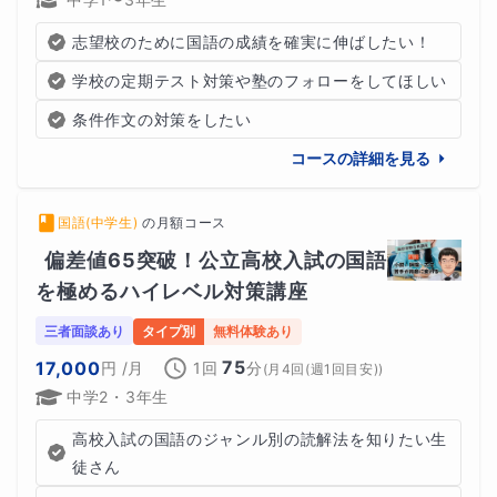
志望校のために国語の成績を確実に伸ばしたい！
学校の定期テスト対策や塾のフォローをしてほしい
条件作文の対策をしたい
コースの詳細を見る
国語(中学生)
の
月額コース
偏差値65突破！公立高校入試の国語
を極めるハイレベル対策講座
三者面談あり
タイプ別
無料体験あり
75
17,000
円
/月
1回
分
(
月4回(週1回目安)
)
中学2・3年生
高校入試の国語のジャンル別の読解法を知りたい生
徒さん