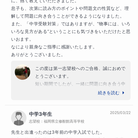
に、熱く教えていただきました。

が、ご一緒できたことを嬉しく思っておりま
息子も、次第に読み方のポイントや問題文の性質など、理
す。

解して問題に向き合うことができるようになりました。

これからも持ち前の考える力を発揮して、充
また、「中学受験対策」ではありますが、“物事には、いろ
実した高校生活を送ってください。この度は
いろな見方がある”ということにも気づきをいただけたと思
本当におめでとうございました。
いおます。

なにより親身なご指導に感謝いたします。

ありがとうございました。
この度は第一志望校へのご合格、誠におめで
とうございます。

短い期間でしたが、一緒に問題に向き合う中
で、ある時期から急に理解が進み、楽しそう
続きを読む
に解く姿に変わっていったことを今でも鮮明
に覚えています。「やった！」「覚醒してき
2025/03/22
中学3年生
た！」と弾んだ声で話してくださる様子に、
志望校：
福岡県立修猷館高等学校
私自身も嬉しくなりました。

文章の読み方や問題の解き方にはコツがある
先生と出逢ったのは3年前の中学入試でした。

こと、そして物事にはいろいろな見方がある