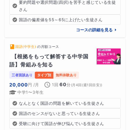
要約問題や選択問題(四択)を苦手と感じている生徒
さん
国語の偏差値を55～65に上げたい生徒さん
コースの詳細を見る
国語(中学生)
の
月額コース
【根拠をもって解答する中学国
語】骨組みを知る
三者面談あり
タイプ別
無料体験あり
60
20,000
円
/月
1回
分
(
月4回(週1回目安)
)
中学1〜3年生
なんとなく国語の問題を解いている生徒さん
国語のセンスがないと思っている生徒さん
受験に向けて国語が伸び悩んでいる生徒さん