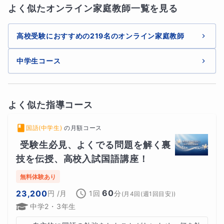
よく似たオンライン家庭教師一覧を見る
高校受験におすすめの219名のオンライン家庭教師
中学生コース
よく似た指導コース
国語(中学生)
の
月額コース
受験生必見、よくでる問題を解く裏
技を伝授、高校入試国語講座！
無料体験あり
60
23,200
円
/月
1回
分
(
月4回(週1回目安)
)
中学2・3年生