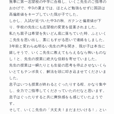
無事に第一志望校の中学に合格し、いくこ先生のご指導の
ことに気づいてくださったのは、ご本人が粘
おかげで、中3の夏までは、ほとんど勉強もせずに国語は
り強く取り組んでくださったからこそです。
高偏差値をキープしていた我が子でした。

この粘り強さは、中学校でも必ず力になりま
しかし、入試が近づいた中3の秋、ガクンと偏差値が下
す。

り、学校の先生にも志望校の変更を提案されました。

これからも持ち前の粘り強さを忘れずに、充
私たち親子は希望を失いどん底に落ちていた時、ふといく
実した中学校生活を送られることを心より願
こ先生を思い出し、藁にもすがる思いで連絡をしました。

っています。この度は本当におめでとうござ
3年前と変わらぬ明るい先生の声を聞き、我が子は本当に
いました。
嬉しそうで、いくこ先生に教えてもらえるなら怖いものな
し！と、先生の授業に絶大な信頼を寄せていました。

先生の授業は一瞬たりとも生徒の思考を停止させないくら
いとてもテンポ良く、解法を頭に叩き込ませてくださいま
した。

息子はいつも授業が終わるとぐったりする程、かなり集中
し、全力でご指導してくださっていたのだなと思います。
息子はぐったりすると共に爽快感をも感じていたようで
す。

そして、いくこ先生の「大丈夫！まだまだいける！」とい