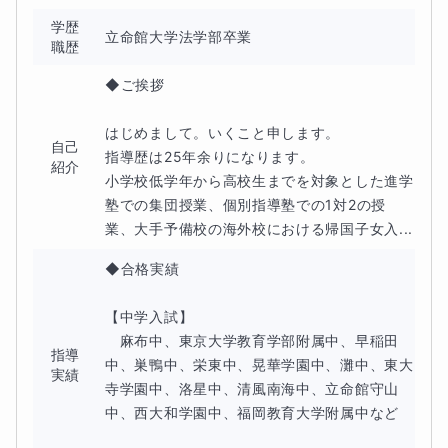
毎日9時から20時まで
学歴
立命館大学法学部卒業
職歴
それ以外の時間帯をご希望の場合は調整可能です。
◆ご挨拶

日時の詳細はチャットでやり取りをしながらご都合をお伺
はじめまして。いくこと申します。

自己
いした上で決定いたします。
指導歴は25年余りになります。

紹介
小学校低学年から高校生までを対象とした進学
塾での集団授業、個別指導塾での1対2の授
業、大手予備校の海外校における帰国子女入...
■お問合せの際にお知らせいただき
◆合格実績

たいこと
【中学入試】

生徒さんの志望校（あれば）
　麻布中、東京大学教育学部附属中、早稲田
指導
中、巣鴨中、栄東中、晃華学園中、灘中、東大
実績
指導目的（定期テスト対策または受験対策など）
寺学園中、洛星中、清風南海中、立命館守山
中、西大和学園中、福岡教育大学附属中など
