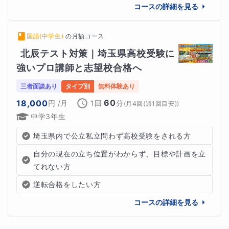
コースの詳細を見る
国語(中学生)
の
月額コース
北辰テスト対策｜埼玉県高校受験に
強いプロ講師と志望校合格へ
三者面談あり
タイプ別
無料体験あり
60
18,000
円
/月
1回
分
(
月4回(週1回目安)
)
中学3年生
埼玉県内で公立私立問わず高校受験をされる方
自分の現在の立ち位置がわからず、目標や計画を立
てれない方
逆転合格をしたい方
コースの詳細を見る