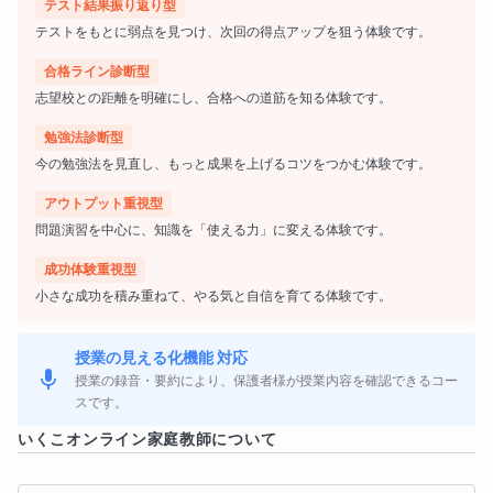
テスト結果振り返り型
めの勉強法の指導から始め、解法が身につくよう段階を踏
テストをもとに弱点を見つけ、次回の得点アップを狙う体験です。
んで練習していただきます。国語が得意な生徒さんはその
合格ライン診断型
実力に磨きをかけ、高校入学後の学習、ひいては大学入試
志望校との距離を明確にし、合格への道筋を知る体験です。
まで見据えた読解力がつくような練習を積んでいただきま
勉強法診断型
す。
今の勉強法を見直し、もっと成果を上げるコツをつかむ体験です。
国語は、正しく練習すれば必ず伸びます。
アウトプット重視型
問題演習を中心に、知識を「使える力」に変える体験です。
感覚を技術に変えましょう。
成功体験重視型
小さな成功を積み重ねて、やる気と自信を育てる体験です。
※授業日以外もチャット質問対応いたします。（月額プラ
ス3,000円）
授業の見える化機能 対応
授業の録音・要約により、保護者様が授業内容を確認できるコー
■宿題の有無
スです。
いくこ
オンライン家庭教師について
宿題は毎週出します。