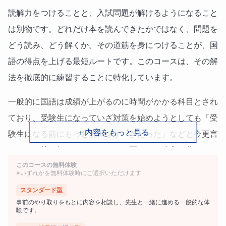
読解力をつけることと、入試問題が解けるようになること
は別物です。どれだけ本を読んできたかではなく、問題を
どう読み、どう解くか。その道筋を身につけることが、国
語の得点を上げる最短ルートです。このコースは、その解
法を徹底的に練習することに特化しています。
一般的に国語は成績が上がるのに時間がかかる科目とされ
ており、受験生になっていざ対策を始めようとしても「受
＋内容をもっと見る
験生になる前にもっと読書をすべきだった」などと今更言
われても後の祭りのようなことを耳にし、途方に暮れてし
このコースの無料体験
まう生徒さんが数多くいらっしゃいます。
※いずれかを無料体験時にご選択いただけます
でも安心してください。
スタンダード型
事前のやり取りをもとに内容を相談し、先生と一緒に進める一般的な体
験です。
国語が苦手な生徒さんには、問題文を読むことに慣れるた