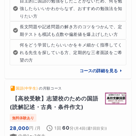
自主的に国語の勉強をしたことがないため、何を勉
強したらいいかわからなず、おすすめの勉強法を知
りたい方
長文問題や記述問題の解き方のコツをつかんで、定
期テストも模試も点数や偏差値を爆上げしたい方
何をどう学習したらいいかをキメ細かく指導してく
れる先生を探している方、定期的な三者面談をご希
望の方
コースの詳細を見る
国語(中学生)
の
月額コース
【高校受験】志望校のための国語
(読解記述・古典・条件作文)
無料体験あり
60
28,000
円
/月
1回
分
(
月4回(週1回目安)
)
中学1〜3年生