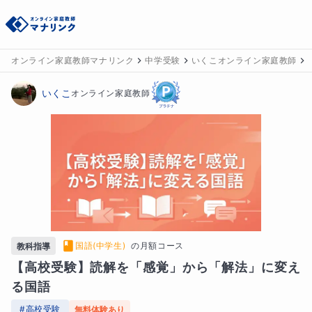
オンライン家庭教師マナリンク
中学受験
いくこオンライン家庭教師
いくこ
オンライン家庭教師
国語(中学生)
の
月額コース
教科指導
【高校受験】読解を「感覚」から「解法」に変え
る国語
#
高校受験
無料体験あり