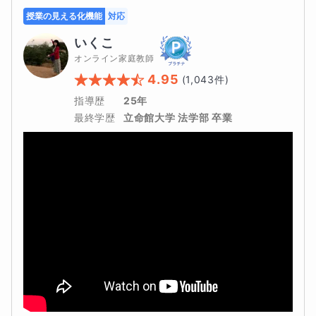
指導日の前日までに提出頂き、添削を済ませた上で解説を
授業の見える化機能
対応
行います。
いくこ
オンライン家庭教師
どうしてもできない場合は当日の午前中に必ずご連絡くだ
4.95
(
1,043
件)
さい。
指導歴
25年
■保護者様への報告スタイル
最終学歴
立命館大学 法学部 卒業
毎回授業終了後に5分ほど現在の進捗や状況を共有しま
す。
それに加えて30分の保護者面談1回付です。（1ヶ月に1
回・希望者のみ）
■指導可能時間帯/曜日