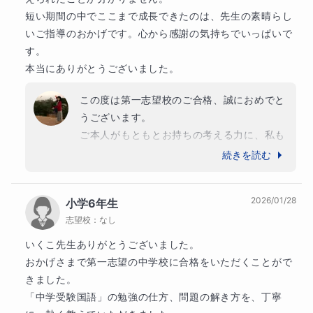
短い期間の中でここまで成長できたのは、先生の素晴らし
いご指導のおかげです。心から感謝の気持ちでいっぱいで
す。

本当にありがとうございました。
この度は第一志望校のご合格、誠におめでと
うございます。

ご本人がもともとお持ちの考える力に、私も
毎回のレッスンで触れさせていただきまし
続きを読む
た。作文の中で語られる意見は、ご自身の経
験をしっかりと見つめ、そこから考えを深め
2026/01/28
小学6年生
ていらっしゃることが伝わるものでした。こ
志望校：
なし
うした力は一朝一夕に身につくものではな
く、これまでのご本人の過ごし方と、やりた
いくこ先生ありがとうございました。

いことを応援してこられた保護者様の支えが
おかげさまで第一志望の中学校に合格をいただくことがで
あってこそだと感じています。

きました。

私はその力を言葉として形にするお手伝いを
「中学受験国語」の勉強の仕方、問題の解き方を、丁寧
させていただいただけです。短い期間でした