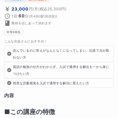
23,000
円
/月
(税込
25,300
円)
60
1回
分
(
月4回(週1回目安)
)
教材を話しあって決めます
中学3年生
こんな生徒さんにおすすめ！
読んでいるのに答えがなんとなくになってしまい、記述で点が取
れない方
国語の勉強の仕方がわからず、入試で通用する解法を一から身に
つけたい方
得意な読書感覚を入試で通用する解法に変えたい方
内容
■この講座の特徴