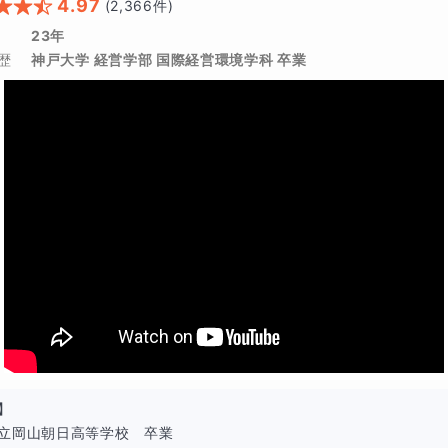
4.97
(
2,366
件)
23年
歴
神戸大学 経営学部 国際経営環境学科 卒業
】

立岡山朝日高等学校　卒業
