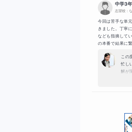
中学3
今後
志望校：
長ら
今回は苦手な単
きました。丁寧
なども指摘して
の本番で結果に
この
忙し
解が
いる
ね。
また
この