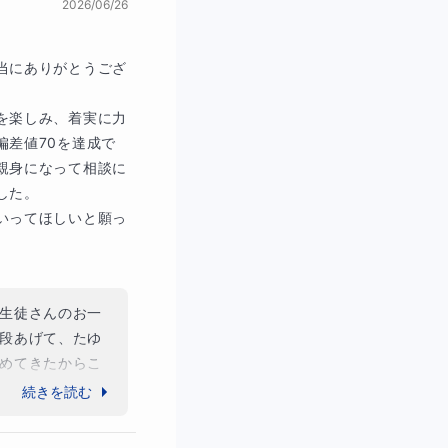
2026/06/26
解答へつなげていき
当にありがとうござ
を楽しみ、着実に力
偏差値70を達成で
親身になって相談に
た。

いってほしいと願っ
い詰まっています！
生徒さんのお一
段あげて、たゆ
めてきたからこ
続きを読む
の引き締まる経