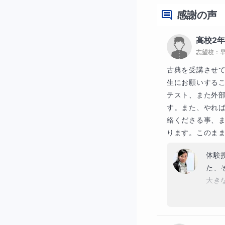
感謝の声
高校2
志望校：
古典を受講させ
生にお願いする
テスト、また外
す。また、やれ
絡くださる事、
ります。このま
読み込む視点、
体験
内容を理解す
た、
段落どうし、
大き
成果
そこに、対比
歩足
現代文にでて来
引き