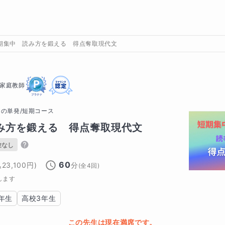
期集中 読み方を鍛える 得点奪取現代文
家庭教師
の
単発/短期コース
み方を鍛える　得点奪取現代文
験なし
60
込
23,100
円)
分
(全
4
回)
します
年生
高校3年生
この先生は現在満席です。