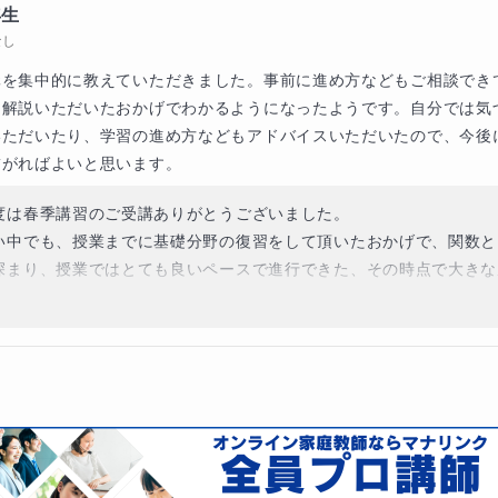
年生
のご活躍を陰ながら応援しております。

なし
く共に歩ませて頂き、本当にありがとうございました。
元を集中的に教えていただきました。事前に進め方などもご相談でき
に解説いただいたおかげでわかるようになったようです。自分では気
いただいたり、学習の進め方などもアドバイスいただいたので、今後
繋がればよいと思います。
度は春季講習のご受講ありがとうございました。

い中でも、授業までに基礎分野の復習をして頂いたおかげで、関数と
深まり、授業ではとても良いペースで進行できた、その時点で大きな
と思いますよ！苦手分野にも関わらず、積極的に解答プロセスを返答
その点でも、とても力になっている証拠だと思います。

お力になれることありましたら、いつでもお待ちしております。

度はご投稿ありがとうございました!!