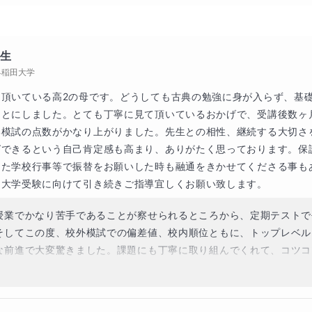
年生
早稲田大学
て頂いている高2の母です。どうしても古典の勉強に身が入らず、基
ことにしました。とても丁寧に見て頂いているおかげで、受講後数ヶ
部模試の点数がかなり上がりました。先生との相性、継続する大切さ
ばできるという自己肯定感も高まり、ありがたく思っております。保
また学校行事等で振替をお願いした時も融通をきかせてくださる事も
ま大学受験に向けて引き続きご指導宜しくお願い致します。
間違ってませんか？
授業でかなり苦手であることが察せられるところから、定期テストで
るというのは、段落内でどのように、文と文がつな
そしてこの度、校外模試での偏差値、校内順位ともに、トップレベル
どういう連携があるのか、分析していくのです。
な前進で大変驚きました。課題にも丁寧に取り組んでくれて、コツコ
につながったことを嬉しく思いました。堂々と志望大学に向けて進め
や同類、具体・抽象という道具を使うのです。
を入れたので、引き続き、頑張って合格へ繫げていけたらと思います。
ることばの中には、知らなければ唐突感がありますがジ
続きどうぞ宜しくお願い致します。
