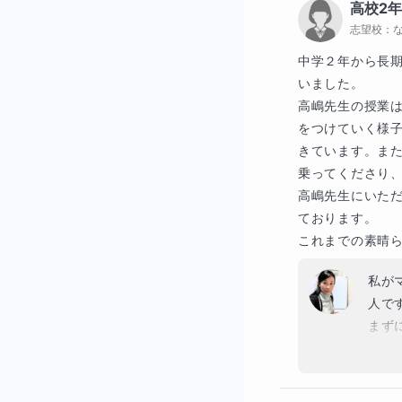
高校2
と、必然的だと
この
志望校：
現代文を読むため
中学２年から長
ます。
いました。

高嶋先生の授業
一段落ずつ精査し
をつけていく様子
きています。​ま
乗ってくださり、
【毎度の授業後
高嶋​先生にいた
ております。

次の演習からすぐ
これまでの素晴
一回一回収穫を感
私が
人で
お問い合わせ、お
まず
そ、
これ
験を