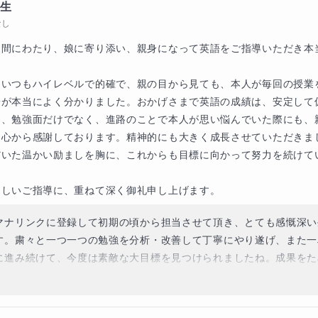
年生
いうものもあります。
度はご投稿ありがとうございます!!
なし
のスムーズな内容把握につながりる知識も解説しながら設問の
期間にわたり、娘に寄り添い、親身になって英語をご指導いただき本
はいつもハイレベルで的確で、親の目から見ても、本人が毎回の授業
ていき、内容のつかみ方をマスターしましょう。
が本当によく分かりました。おかげさまで英語の成績は、安定して
た、勉強面だけでなく、進路のことで本人が思い悩んでいた際にも、
心から感謝しております。精神的にも大きく成長させていただきまし
の詳しい報告書は個別学習カルテです】
だいた温かい励ましを胸に、これからも目標に向かって努力を続けて
意識できる得点、偏差値アップを狙うためのポイントがいっぱ
らしいご指導に、重ねて深く御礼申し上げます。
じる授業です。
マナリンクに登録して初期の頃から担当させて頂き、とても感慨深い
す。粛々と一つ一つの勉強を分析・改善して丁寧にやり遂げ、また一
待ちしております。
に進み続けて、今度は素敵な大目標を見つけられましたね。成果をた
狙いに行ける目標ですね。

まで学習の過程や姿勢、成果を共有させて頂き、私自身も、とても身
させて頂き、転機を頂きました。
