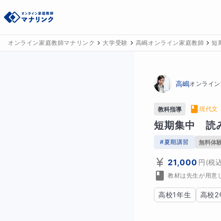
オンライン家庭教師マナリンク
大学受験
高嶋オンライン家庭教師
短
高嶋
オンライン
現代文
教科指導
短期集中　読
#
夏期講習
無料体
21,000
円
(税
教材は先生が用意
高校1年生
高校2