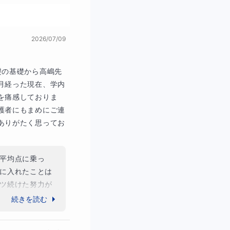
2026/07/09
礎の基礎から高嶋先
月経った現在、学内
を痛感しておりま
護者にもまめにご連
ありがたく思ってお
平均点に乗っ
がりがあるか、
に入れたことは
ツ続けた努力が
られる段階に一
続きを読む


ャンル背景を知る