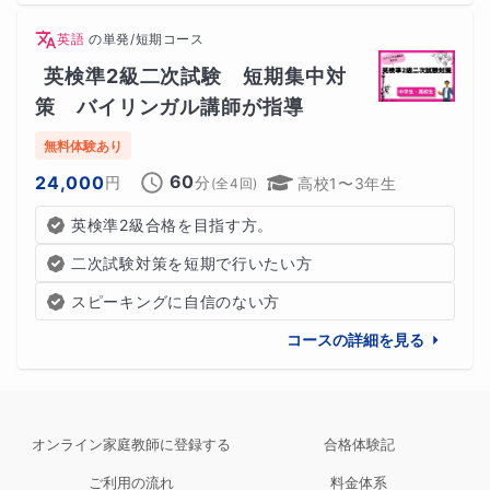
英語
の
単発/短期コース
英検準2級二次試験　短期集中対
策　バイリンガル講師が指導
無料体験あり
60
24,000
円
分
高校1〜3年生
(全
4
回)
英検準2級合格を目指す方。
二次試験対策を短期で行いたい方
スピーキングに自信のない方
コースの詳細を見る
オンライン家庭教師に登録する
合格体験記
ご利用の流れ
料金体系