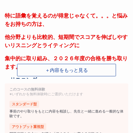
特に語彙を覚えるのが得意じゃなくて。。。と悩み
をお持ちの方は、
他分野よりも比較的、短期間でスコアを伸ばしやす
いリスニングとライティングに
集中的に取り組み、２０２６年度の合格を勝ち取り
ます。
＋内容をもっと見る
＜リスニング＞
このコースの無料体験
市販のテキストを使用します。効率よく学習できる
※いずれかを無料体験時にご選択いただけます
ように授業では
スタンダード型
事前のやり取りをもとに内容を相談し、先生と一緒に進める一般的な体
自学へつながるコツを確認します。リスニングのス
験です。
クリプトには頻出する語彙も
アウトプット重視型