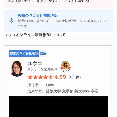
問題演習を中心に、知識を「使える力」に変える体験です。
沢山含まれています。語彙が聞き取れるようになる
ことは、単語を覚えることにも
授業の見える化機能 対応
つながります。
授業の録音・要約により、保護者様が授業内容を確認できるコー
スです。
英語が聞き通れる耳になるように毎日取り組む習慣
ユウコ
オンライン家庭教師について
をつけていきます。
授業の見える化機能
対応
最初の１週間は大変です。しかし、聞き取る力はや
ユウコ
ればやるほど伸びてきます。
オンライン家庭教師
4.99
(
851
件)
リスニングの力が安定するとほかの分野にも相乗効
指導歴
15年
果が出ます。
最終学歴
佛教大学 文学部 英文学科 卒業
＜ライティング＞