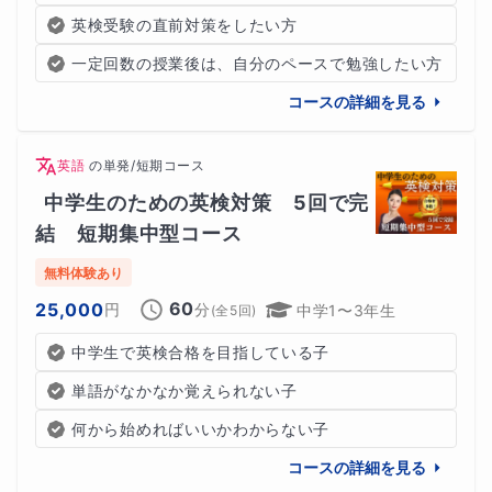
英検受験の直前対策をしたい方
一定回数の授業後は、自分のペースで勉強したい方
コースの詳細を見る
英語
の
単発/短期コース
中学生のための英検対策　5回で完
結　短期集中型コース
無料体験あり
60
25,000
円
分
中学1〜3年生
(全
5
回)
中学生で英検合格を目指している子
単語がなかなか覚えられない子
何から始めればいいかわからない子
コースの詳細を見る