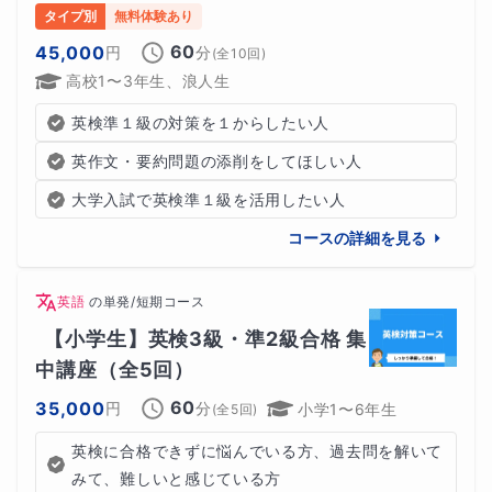
タイプ別
無料体験あり
60
45,000
円
分
(全
10
回)
高校1〜3年生、浪人生
英検準１級の対策を１からしたい人
英作文・要約問題の添削をしてほしい人
大学入試で英検準１級を活用したい人
コースの詳細を見る
英語
の
単発/短期コース
【小学生】英検3級・準2級合格 集
中講座（全5回）
60
35,000
円
分
小学1〜6年生
(全
5
回)
英検に合格できずに悩んでいる方、過去問を解いて
みて、難しいと感じている方