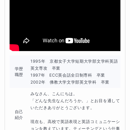
英作文、要約ともに本番を想定した制限時間２０分
以内で書き上げる実践を繰り返し
ます。大切なのは次の３つのポイントです。
➀ 各級指定された字数で書くこと
➁ 英文法やスペルミスを減らすこと
➂ 自分自身が書きやすい構成を作ること
1995年　京都女子大学短期大学部文学科英語
英文専攻　卒業

学歴
高得点を取るための英作文の構成はどのようなもの
職歴
1997年　ECC英会話全日制専科　卒業

か？を
2002年　佛教大学文学部英文学科　卒業
生徒さんが書いたエッセイをもとに、スコアがとれ
みなさん、こんにちは。

る書き方や表現を授業内で
「どんな先生なんだろうか。」とお目を通して
いただきありがとうございます。

自己
見直し、必要な語彙を定着させていきます。本番で
紹介
慌てなくなります。
現在も、高校で英語表現と英語コミュニケーシ
ョンを教えています。ティーチングという仕事