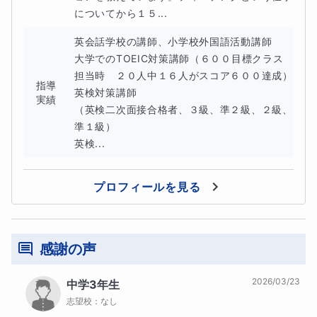
ライティングで５９８点を取得した高校生もいま
についてから１５...
す！
英会話学校の講師、小学校外国語活動講師

大学でのTOEIC対策講師（６００目標クラス
担当時　２０人中１６人がスコア６００達成）

★レッスンの前に、現在の状況を詳しくお聞かせく
指導
英検対策講師　

実績
ださると助かります。
（英検二次面接合格者、３級、準２級、２級、
準１級）

現在お持ちの力をもとに、授業プランを立てていき
英検...
ます。
まずは、お話をお聞かせください。
プロフィールを見る
感謝の声
学年問わず、現地校に通われていて時差があっても
対応いたします。
2026/03/23
中学3年生
志望校：
なし