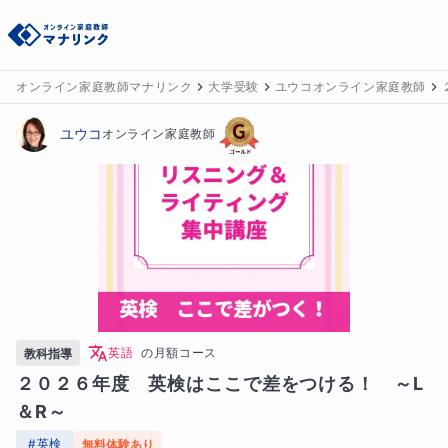
オンライン家庭教師マナリンク
大学受験
ユウコオンライン家庭教師
ユウコ
オンライン家庭教師
英語
の
月額コース
教科指導
２０２６年度　英検はここで差をつける！　～L
＆R～
#
英検
無料体験あり