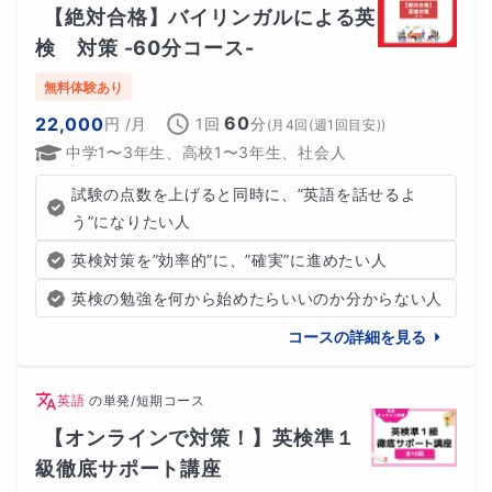
【絶対合格】バイリンガルによる英
検　対策 -60分コース-
無料体験あり
60
22,000
円
/月
1回
分
(
月4回(週1回目安)
)
中学1〜3年生、高校1〜3年生、社会人
試験の点数を上げると同時に、”英語を話せるよ
う”になりたい人
英検対策を”効率的”に、”確実”に進めたい人
英検の勉強を何から始めたらいいのか分からない人
コースの詳細を見る
英語
の
単発/短期コース
【オンラインで対策！】英検準１
級徹底サポート講座