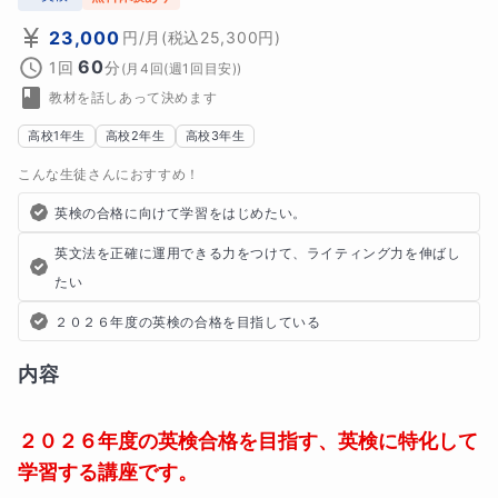
23,000
円
/月
(税込
25,300
円)
60
1回
分
(
月4回(週1回目安)
)
教材を話しあって決めます
高校1年生
高校2年生
高校3年生
こんな生徒さんにおすすめ！
英検の合格に向けて学習をはじめたい。
英文法を正確に運用できる力をつけて、ライティング力を伸ばし
たい
２０２６年度の英検の合格を目指している
内容
２０２６年度の英検合格を目指す、英検に特化して
学習する講座です。