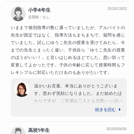
今後の学習の成果にもつながります。毎回、
2025/12/02
小学4年生
明るくいろいろな話を英語でしながらの授業
志望校：
なし
は、私もとても楽しかったです。４月から新
生活楽しみですね。応援しています。
いままで個別指導の塾に通っていましたが、アルバイトの
先生が固定ではなく、指導方法もまちまちで、疑問を感じ
ていました。試しにゆうこ先生の授業を受けてみたら、今
までの先生とまったく違い、子供自ら「ゆうこ先生の授業
のほうがいい！」と言いはじめるほどでした。思い切って
変更してよかったです。子供の年齢に応じて授業時間もフ
レキシブルに対応いただけるのもありがたいです。
温かいお言葉、本当にありがとうございま
す。思わず笑顔になりました。まだ始めたば
かりですが、ご兄弟お二人とも元気いっぱい
に英語と日本語を交えてお話ししてくれる姿
続きを読む
に、私もたくさんの元気をもらっています。
それぞれのペースや興味に合わせて、これか
2025/09/30
高校1年生
らも柔軟に楽しく学べる時間をつくっていき