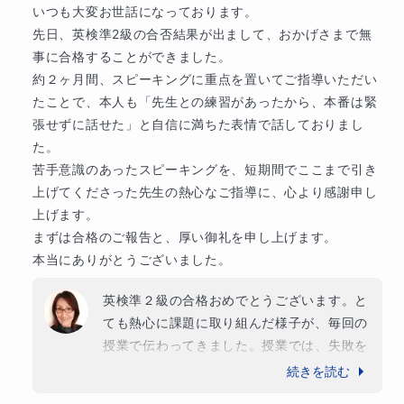
いつも大変お世話になっております。

​先日、英検準2級の合否結果が出まして、おかげさまで無
事に合格することができました。

​約２ヶ月間、スピーキングに重点を置いてご指導いただい
たことで、本人も「先生との練習があったから、本番は緊
張せずに話せた」と自信に満ちた表情で話しておりまし
た。

苦手意識のあったスピーキングを、短期間でここまで引き
上げてくださった先生の熱心なご指導に、心より感謝申し
上げます。

​まずは合格のご報告と、厚い御礼を申し上げます。

本当にありがとうございました。
英検準２級の合格おめでとうございます。と
ても熱心に課題に取り組んだ様子が、毎回の
授業で伝わってきました。授業では、失敗を
恐れずに、質問をしたり、繰り返し練習をし
続きを読む
ました。何度もチャレンジができる強さは、