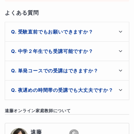
よくある質問
さらに、受験生のみでなく、
中高一貫校の生徒さんや、中１、２年生の定期
受験直前でもお願いできますか？
テスト対策も可能
なコースとなっております。
はい。受験直前対策も可能です。１点でも多く上げられ
中学２年生でも受講可能ですか？
るよう対策します。
苦手分野の克服
や、
学校の授業内容の先取り学習
も可能で
はい。本コースは高校受験対策となっておりますが、中
単発コースでの受講はできますか？
学１年生、２年生の受講も可能です。

す！
早めに受験対策にとりかかることも大切です。
はい。ご希望の回数に応じた単発の専用コースを用意し
夜遅めの時間帯の受講でも大丈夫ですか？
ますので、ご相談いただければと思います。
はい。深夜帯での授業も全く問題なく受け付けておりま
遠藤
オンライン家庭教師について
す。

私は家庭教師や塾講師など、個別指導の専業講師として１
深夜24:00まで予約受付可能です。
２年以上の経験を積んでいます。
遠藤