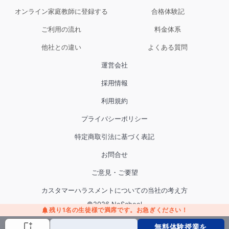
「授業の日以外の過ごし方がわからない…」
オンライン家庭教師に登録する
合格体験記
ご利用の流れ
料金体系
などの
悩み・不安を解消
し、
他社との違い
よくある質問
運営会社
採用情報
能率的な自主学習が可能
となり、
実力強化
につなげ
利用規約
ていくことができます。
プライバシーポリシー
特定商取引法に基づく表記
お問合せ
ご意見・ご要望
カスタマーハラスメントについての当社の考え方
©
2026
NoSchool
残り
1
名の生徒様で満席です
。お急ぎください！
無料体験授業を