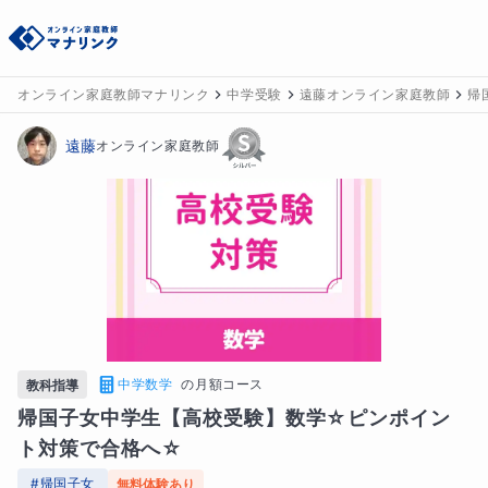
オンライン家庭教師マナリンク
中学受験
遠藤オンライン家庭教師
帰
遠藤
オンライン家庭教師
中学数学
の
月額コース
教科指導
帰国子女中学生【高校受験】数学☆ピンポイン
ト対策で合格へ☆
#
帰国子女
無料体験あり