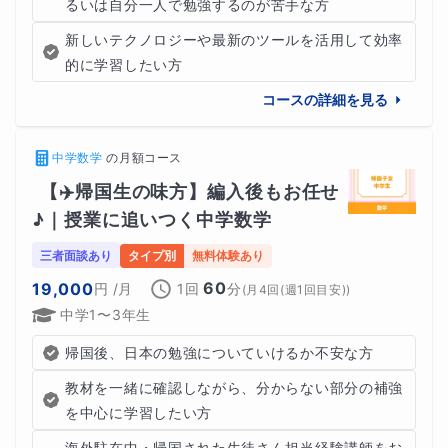
るいは自分一人で勉強するのが苦手な方
【宿題＋自主学習スケジュール作成完備（追加料金
新しいテクノロジーや最新のツールを活用して効率
無し）】
的に学習したい方
コースの詳細を見る
毎
回の授業の最後に、次回授業までの
自主学習スケ
中学数学
の
月額コース
ジュールを作成
いたします。
【✈️帰国生の味方】編入後もお任せ
♪｜授業に追いつく中学数学
状況に応じて
最善な計画
を考え、分量などを相談しなが
三者面談あり
タイプ別
無料体験あり
ら、
60
19,000
円
/月
1回
分
(
月4回(週1回目安)
)
中学1〜3年生
帰国後、日本の勉強についていけるか不安な方
日割りで参考書やそのページ・内容を組み立てて指示
し、
教材を一緒に確認しながら、分からない部分の補強
を中心に学習したい方
海外駐在中・帰国された生徒さん担当経験講師をお