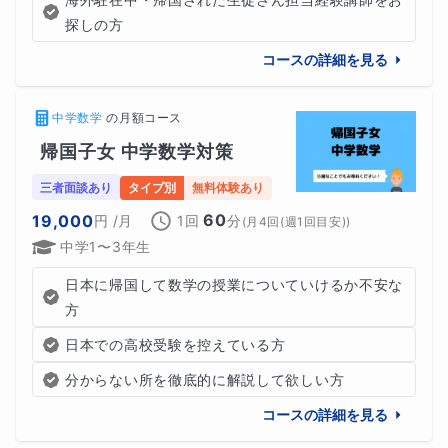
探しの方
コースの詳細を見る
オンライン授業の時間以外での自主学習を効率的か
つ円滑に進められるようサポート
いたします。
中学数学
の
月額コース
帰国子女 中学数学対策
三者面談あり
タイプ別
無料体験あり
60
19,000
円
/月
1回
分
(
月4回(週1回目安)
)
作成したスケジュール表は毎回の授業報告で
PDFファイル
中学1〜3年生
にて送付
いたします。
日本に帰国して数学の授業についていけるか不安な
方
日本での高校受験を控えている方
分からない所を徹底的に解説して欲しい方
コースの詳細を見る