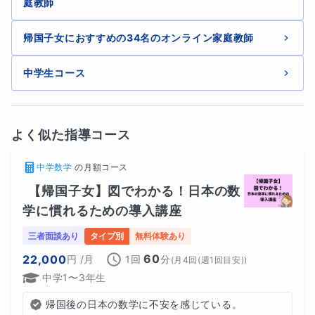
庭教師
弱点克服→得点アップ→志望校合格！
帰国子女におすすめの34名のオンライン家庭教師
この流れに乗っていくことを目指します。
中学生コース
よく似た指導コース
【授業内容・分野オーダー可能】
中学数学
の
月額コース
【帰国子女】図でわかる！日本の数
学に慣れるための導入講座
授業で
特に習いたい分野
があれば、授業の際にお伝えいた
三者面談あり
タイプ別
無料体験あり
だくか、事前にチャットにて
オーダー
をご送付ください。
60
22,000
円
/月
1回
分
(
月4回(週1回目安)
)
ピンポイントでの対策授業
により
弱点を補強
し、
効率的な
中学1〜3年生
実力強化
が可能となります。
帰国後の日本の数学に不安を感じている。