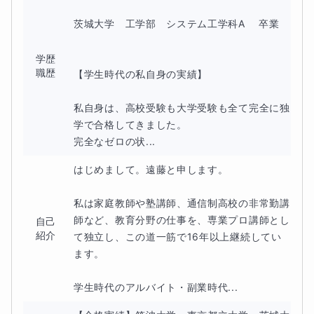
茨城大学　工学部　システム工学科A 　卒業

など、指導の成果が出せています。
学歴
職歴
【学生時代の私自身の実績】

私自身は、高校受験も大学受験も全て完全に独
【オンライン授業の進め方】
学で合格してきました。

完全なゼロの状...
本コースでは基本的にZoomを使用します。
はじめまして。遠藤と申します。

解説➡演習の流れで進めていきますが、ポイントとなる内
私は家庭教師や塾講師、通信制高校の非常勤講
容や詳しく学びたい部分に関しては、
師など、教育分野の仕事を、専業プロ講師とし
自己
紹介
て独立し、この道一筋で16年以上継続してい
ホワイトボード共有機能を活用
し、ポイントとなる
ます。

内容を
タッチペンで画面に板書
していきます。
学生時代のアルバイト・副業時代...
質問があればその都度確認してください。