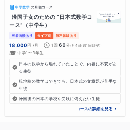
中学数学
の
月額コース
帰国子女のための “日本式数学コ
ース”（中学生）
三者面談あり
タイプ別
無料体験あり
60
18,000
円
/月
1回
分
(
月4回(週1回目安)
)
中学1〜3年生
日本の数学から離れていたことで、内容に不安があ
る生徒
これにより、
現地校の数学はできても、日本式の文章題が苦手な
生徒
帰国後の日本の学校や受験に備えたい生徒
「何を勉強していいかわからない…」
コースの詳細を見る
「どこを復習するかわからない…」