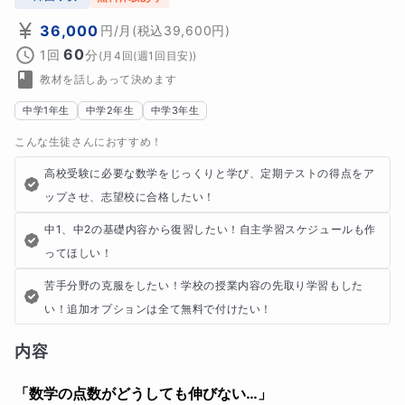
36,000
円
/月
(税込
39,600
円)
60
1回
分
(
月4回(週1回目安)
)
教材を話しあって決めます
中学1年生
中学2年生
中学3年生
こんな生徒さんにおすすめ！
高校受験に必要な数学をじっくりと学び、定期テストの得点をア
ップさせ、志望校に合格したい！
中1、中2の基礎内容から復習したい！自主学習スケジュールも作
ってほしい！
苦手分野の克服をしたい！学校の授業内容の先取り学習もした
い！追加オプションは全て無料で付けたい！
内容
「数学の点数がどうしても伸びない…」