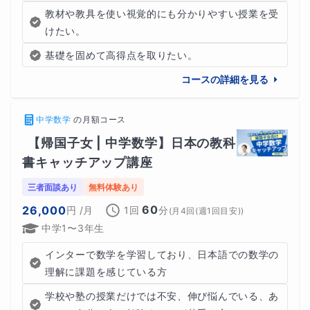
教材や教具を使い視覚的にも分かりやすい授業を受
授業内容オーダーは
追加料金無料
です。
けたい。
基礎を固めて高得点を取りたい。
コースの詳細を見る
また、授業内容は
先生へおまかせでも、もちろん大丈夫
で
す。
中学数学
の
月額コース
私の方で生徒さんの
得意・不得意をしっかりと分析
し、
最
【帰国子女 | 中学数学】日本の教科
善の指導法・対策
で進めてまいります。
書キャッチアップ講座
三者面談あり
無料体験あり
60
26,000
円
/月
1回
分
(
月4回(週1回目安)
)
中学1〜3年生
インターで数学を学習しており、日本語での数学の
理解に課題を感じている方
学校や塾の授業だけでは不安、伸び悩んでいる、あ