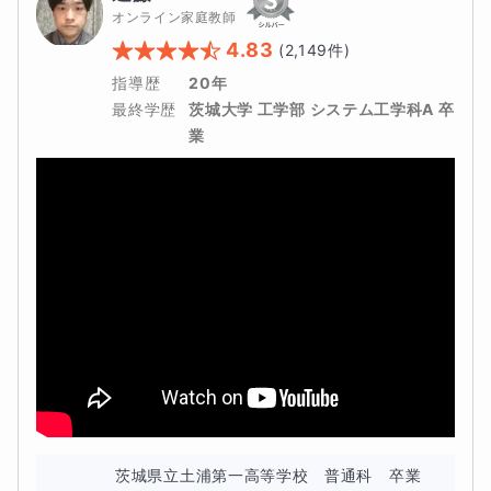
オンライン家庭教師
4.83
(
2,149
件)
指導歴
20年
その中、過去の生徒の例としては、
最終学歴
茨城大学 工学部 システム工学科A 卒
業
「数学の得点
４０点台→７０点台にアップ
！
第一志
望校に合格
！」
「嫌いだった数学が、楽しく解けるようになり、
好
きになった
！」
「だんだん
苦手分野がなくなって
いき、勉強が進め
やすくなった！」
茨城県立土浦第一高等学校　普通科　卒業
