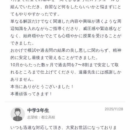
組んでいただき、自習など何をしたらいいかと悩まずにと
てもやりやすかったです。

単なる解説だけでなく関連した内容や興味が湧くような周
辺知識を入れながらご指導くださり、威圧感や緊迫感など
なく、始終穏やかでとても心穏やかに授業を受けることが
できました。

おかげで模試や過去問の結果の良し悪しに関わらず、精神
的に安定し最後まで迎えることができました。

10月からたった数ヶ月で過去問を7〜8割まで安定して取
れるところまで仕上げてくださり、遠藤先生には感謝しか
ありません。

作成したオリジナルホワイトボードは、授業後に画
本当にありがとうございました！

像データとしてマナリンク個別チャットにお送りす
本番頑張ってきます！
ることも可能
ですので、授業の復習にお役立てくだ
さい。
2025/11/28
中学3年生
志望校：
都立高校
いつも迅速な対応して頂き、大変お世話になっておりま