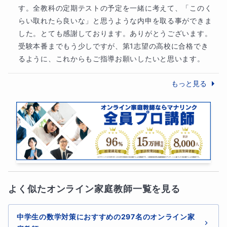
さらに、スマホアプリ版マナリンクを使えば
い
す。全教科の定期テストの予定を一緒に考えて、「このく
つでもどこでも見直し
ができるので、大変便利
らい取れたら良いな」と思うような内申を取る事ができま
です！
した。とても感謝しております。ありがとうございます。

受験本番までもう少しですが、第1志望の高校に合格でき
るように、これからもご指導お願いしたいと思います。
もっと見る
【本コースで大切にしていること】
・
高校受験に必要な数学を一通り指導
していきます
・授業の中で、
苦手な問題に対しての解説を特に重視
しま
す
よく似たオンライン家庭教師一覧を見る
・
希望のある分野に関してはその都度すぐに対応
します
中学生の数学対策におすすめの297名のオンライン家