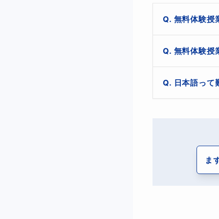
その経験から、
日
は、他の講師には
無料体験授
実際、日本語はと
はじめに自己紹介
無料体験授
↓

難しいからこそス
実際の授業に入り
ノートや筆記用
20分程度を予定
日本語って
好きになるか嫌い
↓

その後、保護者様
はい！難しいです
今のお困りごと
【こんなお悩
海外生活が長く
ま
日本の学校に転
インターナショ