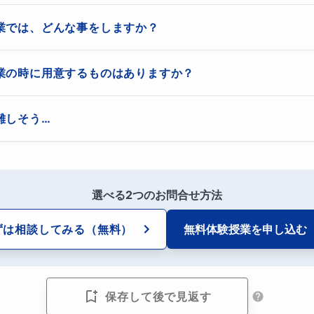
本語が第一言語でない方の悩みや習得の仕方、何より勉強まで
できない私だけの強みです！
業では、どんな事をしますか？
ても難しい言語ですから、習得には時間も根気も必要になりま
をしながら緊張をほぐしていきます

業の時に用意するものはありますか？
タートが大切なんです。
ます

具だけで構いません。
していますので、分からない問題などあれば事前にいただきます

難しそう…
になるか、頑張れるか苦手になるかは、スタート時にかかっていま
との面談になります

！でも私と一緒にやれば大丈夫だよ(^^♪
やご要望等をしっかりヒアリングさせていただきます
みのある保護者さんはいませんか？】
選べる2つのお問合せ方法
て、お子さんがひらがなカタカナを忘れている様で不安
ずは相談してみる
（無料）
無料体験授業を
申し込む
校予定だが、言葉と学習に不安がある
ナルスクールに通っていたり、家庭内で日本語を話す環境が無
保存して後で見返す