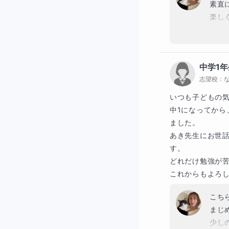
素直
楽し
これ
これ
中学1年
志望校：
いつも子どもの気
中1になってか
ました。

あき先生にお世
す。

どれだけ勉強が苦
これからもよろ
こち
まじ
少し