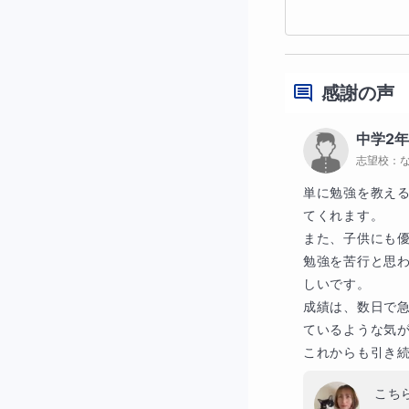
書く練習は宿題
個性別指導で、
感謝の声
中学2
志望校：
【授業時の画面】
単に勉強を教え
てくれます。

また、子供にも優
勉強を苦行と思
しいです。

成績は、数日で
ているような気が
これからも引き
こち