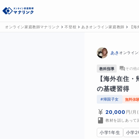
オンライン家庭教師マナリンク
不登校
あきオンライン家庭教師
【海
あき
オンライン
その他
教科指導
【海外在住・
の基礎習得
#
帰国子女
無料体
20,000
円
/月
教材を話しあって
小学1年生
小学2