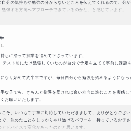
に自分の気持ちや勉強の分からないところを伝えてくれるので、分か
く勉強する方向へアプローチできているのかな、と感じています。

からも楽しく前向きに勉強へ向き合えるように、サポートしていきます
からも、よろしくお願いいたします。ありがとうございました！
生
なし
持ちに沿って授業を進めて下さっています。

ら、テスト前にだけ勉強していたのが自分で予定を立てて事前に課題
話になり始めて約半年ですが、毎日自分から勉強を始めるようになっ
手な子でも、きちんと指導を受ければ良い方向に進むことを実感して
しくお願いいたします。
らこそ、いつもご丁寧に対応していただきまして、ありがとうございます
めで、決めたことをしっかりやり遂げるパワーを、持っているお子さ
のアドバイスで変化があったのだと思います。
