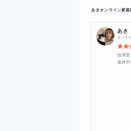
漢字が書けない
あき
オンライン家庭
鉛筆の持ち方が
あき
良い問題集を知
オンラ
楽しく日本語を
指導歴
文章の読解力を
最終学
【こんな不安
日本の学校って
ひらがなって難