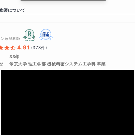
教師について
不安
りたい
イン家庭教師
4.91
(
378
件)
勉強してほしい
33年
つけてほしい
歴
帝京大学 理工学部 機械精密システム工学科 卒業
のある生徒さんはいませんか？】
どういうところ？
しい？