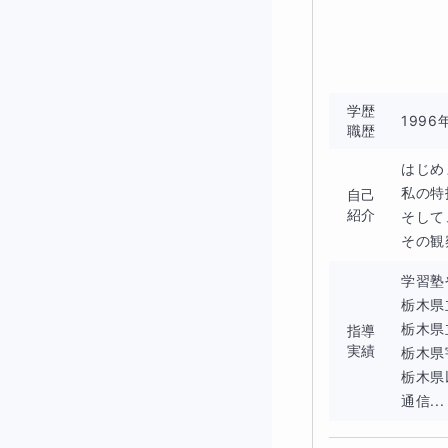
話せるけど書け
日本語が分かっ
受験勉強に不安
学歴
199
職歴
はじめ
私の特
自己
紹介
そして
このようなお悩み
その観
私は、
家庭教師や
学習塾
ールステップの見
栃木県
栃木県
指導
だから、無理なく
実績
栃木県
栃木県
【この講座の
通信...
楽しくゲームを