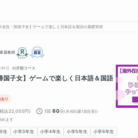
外在住・帰国子女】ゲームで楽しく日本語＆国語の基礎習得
家庭教師
の科目
の
月額コース
帰国子女】ゲームで楽しく日本語＆国語
験あり
60
(税込
22,000
円)
1回
分
(
月4回(週1回目安)
)
決めます
年生
小学3年生
小学4年生
小学5年生
小学6年生