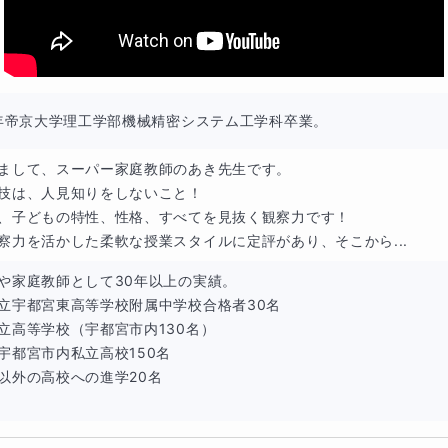
ない
ても、学校の勉強についていけるか不安
がある
6年帝京大学理工学部機械精密システム工学科卒業。
まして、スーパー家庭教師のあき先生です。

技は、人見知りをしないこと！

、子どもの特性、性格、すべてを見抜く観察力です！

のある方にピッタリな講座です！
察力を活かした柔軟な授業スタイルに定評があり、そこから...
塾講師を30年以上
やってきた経験実績から、
子どもの可能性を
や家庭教師として30年以上の実績。

極めが得意
です。
立宇都宮東高等学校附属中学校合格者30名

立高等学校（宇都宮市内130名）

楽しい！出来た！を味わいつつ日本語習得ができていきます。
宇都宮市内私立高校150名

以外の高校への進学20名

ポイントは3つ】
使って授業を進めていきます