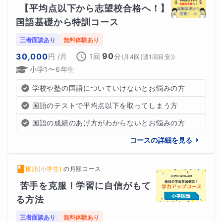
【平均点以下から志望校合格へ！】
国語基礎から特訓コース
三者面談あり
無料体験あり
90
30,000
円
/月
1回
分
(
月4回(週1回目安)
)
小学1〜6年生
学校や塾の国語についていけないとお悩みの方
国語のテストで平均点以下を取ってしまう方
国語の成績のあげ方がわからないとお悩みの方
コースの詳細を見る
国語(小学生)
の
月額コース
苦手を克服！学習に自信がもて
る方法
三者面談あり
無料体験あり