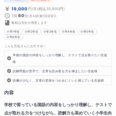
19,000
円
/月
(税込
20,900
円)
60
1回
分
(
月4回(週1回目安)
)
教材は先生が用意します
小学1年生
小学2年生
小学3年生
小学4年生
小学5年生
小学6年生
こんな生徒さんにおすすめ！
学校の国語の内容をしっかり理解し、テストで点を取りたい生徒
様
読解問題が苦手で、文章を読み取る力を伸ばしたい生徒様
語彙が少なく、文章の意味をつかみにくいと感じている生徒様
内容
学校で習っている国語の内容をしっかり理解し、テストで
点が取れる力をつけながら、読解力も高めていく小学生向