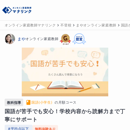
オンライン家庭教師マナリンク
不登校
まやオンライン家庭教師
国語
まや
オンライン家庭教師
国語(小学生)
の
月額コース
教科指導
国語が苦手でも安心！学校内容から読解力まで丁
寧にサポート
#
平均点以下
無料体験あり