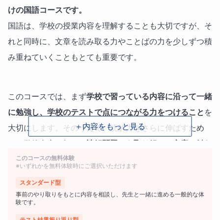
けの国語コースです。
国語は、学校の授業内容を理解することも大切ですが、そ
れと同時に、文章を読み取る力やことばの力を少しずつ積
み重ねていくこともとても重要です。
このコースでは、まず
学校で習っている内容に沿って一緒
に勉強し、学校のテストで点につながる力をつけること
を
＋内容をもっと見る
大切にします。そのうえで、読解力をさらに伸ばすため
に、学校内容に加えて
読解問題にも取り組み、文章に触れ
このコースの無料体験
る機会を増やしていきます。
※いずれかを無料体験時にご選択いただけます
授業では、生徒様一人ひとりの理解度や性格、ペースに合
スタンダード型
事前のやり取りをもとに内容を相談し、先生と一緒に進める一般的な体
わせて、
優しく寄り添いながら
進めていきます。
験です。
学校の教科書内容や授業で学んでいることを確認しなが
テスト結果振り返り型