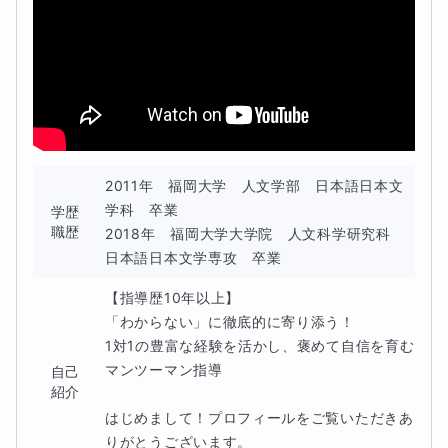
も読解問題に取り組めるようにします。
授業時間だけでなく、日常的に文章に触れる機会を増やす
ことで、読む力は着実に伸びていきます。
無理のない範囲で宿題に取り組みながら、国語の問題に触
れる回数を増やし、少しずつ自信につなげていきます。
2011年　福岡大学　人文学部　日本語日本文
生徒様に、やさしく丁寧に寄り添いながら、一人ひとりに
学科　卒業

学歴
合わせてサポートするコースです。
職歴
2018年　福岡大学大学院　人文科学研究科　
日本語日本文学専攻　卒業
【指導歴10年以上】

「わからない」に徹底的に寄り添う！

1対1の豊富な経験を活かし、褒めて自信を育む
マンツーマン指導

自己
紹介
はじめまして！プロフィールをご覧いただきあ
りがとうございます。
