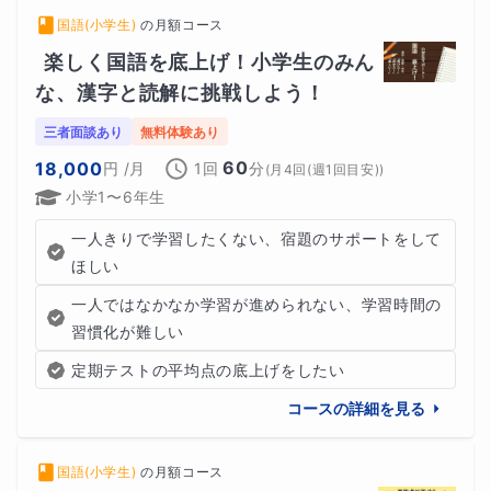
国語(小学生)
の
月額コース
楽しく国語を底上げ！小学生のみん
な、漢字と読解に挑戦しよう！
三者面談あり
無料体験あり
60
18,000
円
/月
1回
分
(
月4回(週1回目安)
)
小学1〜6年生
一人きりで学習したくない、宿題のサポートをして
ほしい
一人ではなかなか学習が進められない、学習時間の
習慣化が難しい
定期テストの平均点の底上げをしたい
コースの詳細を見る
国語(小学生)
の
月額コース