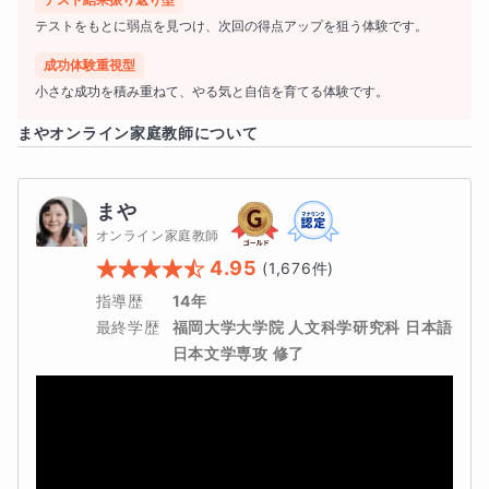
ら、「今どこがわかっていて、どこが難しいのか」を丁寧
テストをもとに弱点を見つけ、次回の得点アップを狙う体験です。
に見ていきます。
成功体験重視型
ただ学校の内容をなぞるだけではなく、
テストで実際に点
小さな成功を積み重ねて、やる気と自信を育てる体験です。
を取れるように
、問題の解き方や答え方も一緒に確認して
まや
オンライン家庭教師について
いきます。
まや
さらに、読解力を高めるために、学校の学習内容とは別に
オンライン家庭教師
追加の読解問題
にも取り組みます。
4.95
(
1,676
件)
読解問題に継続して触れることで、文章を読むことに慣
指導歴
14年
れ、内容をつかむ力や、問いに合った答えを考える力が少
最終学歴
福岡大学大学院 人文科学研究科 日本語
しずつ育っていきます。
日本文学専攻 修了
また、問題の中で出てきた言葉や表現も丁寧に確認し、
語
彙を増やすこと
にもつなげていきます。
授業だけで終わらず、必要に応じて
宿題
も出し、ご家庭で