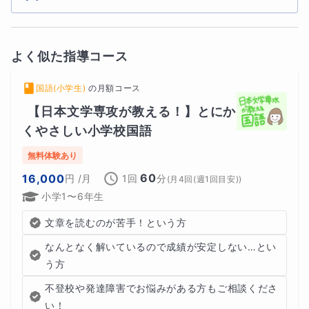
よく似た指導コース
国語(小学生)
の
月額コース
【日本文学専攻が教える！】とにか
くやさしい小学校国語
無料体験あり
60
16,000
円
/月
1回
分
(
月4回(週1回目安)
)
小学1〜6年生
文章を読むのが苦手！という方
なんとなく解いているので成績が安定しない…とい
う方
不登校や発達障害でお悩みがある方もご相談くださ
い！