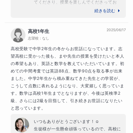
てくださり、授業を楽しんでくださってお
り、私としても嬉しい限りです。☺️

続きを読む
この度は、「感謝の声」のご投稿ありがとう
ございました。

2025/06/17
高校1年生
今度ともどうぞよろしくお願いいたします。
志望校：
なし
高校受験で中学2年生の冬からお世話になっています。志
望高校に受かった後も、まや先生の授業を受けたいと本人
の希望もあり、英語と数学を教えていただいています。初
めての中間考査では英語88点、数学90点を取る事が出来
ました。中学2年生から積み重ねてきた先生との学習が、
こうして点数に表れるようになり、大変嬉しく思っていま
す。数学は高校1年生までとなりますが、今後は英検準2
級、さらには2級を目指して、引き続きお世話になりたい
と思っています。
いつもありがとうございます！☺️

生徒様が一生懸命頑張っているので、高校に