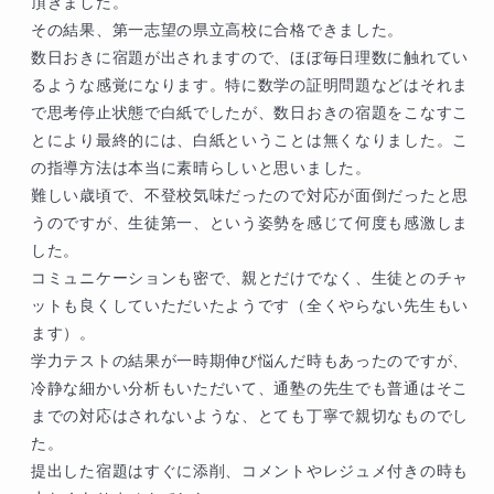
頂きました。

く、努力をつづけたこと。

その結果、第一志望の県立高校に合格できました。

テストの結果に左右されすぎず、こちらの指導
数日おきに宿題が出されますので、ほぼ毎日理数に触れてい
を信じていただけたこと。

るような感覚になります。特に数学の証明問題などはそれま
本人と保護者様の努力のたまものです。

で思考停止状態で白紙でしたが、数日おきの宿題をこなすこ
とにより最終的には、白紙ということは無くなりました。こ
「念ずれば花開く」

の指導方法は本当に素晴らしいと思いました。

その精神で高校合格を実現したのですから、こ
難しい歳頃で、不登校気味だったので対応が面倒だったと思
れからも夢に向かって着実に進むことができ
うのですが、生徒第一、という姿勢を感じて何度も感激しま
る。そう信じております。

した。

コミュニケーションも密で、親とだけでなく、生徒とのチャ
約９か月間の受講、こちらこそ大変感謝してお
ットも良くしていただいたようです（全くやらない先生もい
ります。

ます）。

高校生活が実りあるものとなることを願ってお
学力テストの結果が一時期伸び悩んだ時もあったのですが、
ります。
冷静な細かい分析もいただいて、通塾の先生でも普通はそこ
までの対応はされないような、とても丁寧で親切なものでし
た。

提出した宿題はすぐに添削、コメントやレジュメ付きの時も