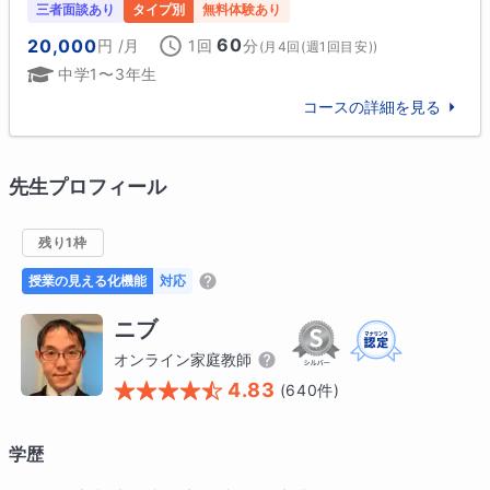
三者面談あり
タイプ別
無料体験あり
60
20,000
円
/月
1回
分
(
月4回(週1回目安)
)
中学1〜3年生
コースの詳細を見る
先生プロフィール
残り1枠
授業の見える化機能
対応
ニブ
オンライン家庭教師
4.83
(
640
件)
学歴