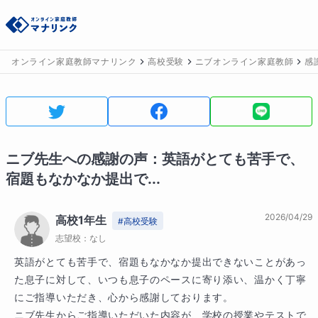
オンライン家庭教師マナリンク
高校受験
ニブオンライン家庭教師
感
ニブ
先生への感謝の声：
英語がとても苦手で、
宿題もなかなか提出で...
2026/04/29
高校1年生
#
高校受験
志望校：
なし
英語がとても苦手で、宿題もなかなか提出できないことがあっ
た息子に対して、いつも息子のペースに寄り添い、温かく丁寧
にご指導いただき、心から感謝しております。

ニブ先生からご指導いただいた内容が、学校の授業やテストで