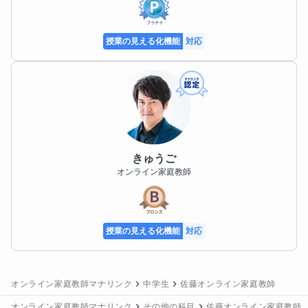
学歴
授業の見える化機能
対応
【学歴】

1996年　都立竹早高等学校　卒業

2007年　大正大学文学部表現文化学科　卒業

2013年　東京理科大学理学部第二部数学科　中退

【職歴】

2003年〜2018年 家庭教師

きゅうご
2008年〜2014年 私立大学 図書館司書

オンライン家庭教師
教職歴

2016年〜2017年 県立養護学校  

2019年〜2020年 私立高等学校  

2022年〜2023年 都立特別支援学校  

授業の見える化機能
対応
2024年〜現在     市立中学校

【免許・資格】

オンライン家庭教師マナリンク
中学生
佐藤オンライン家庭教師
・図書館司書資格　教証第0949号

・中学校教諭一種免許状(数学)　免許状番号:平28中1
オンライン家庭教師マナリンク
その他の科目
佐藤オンライン家庭教師