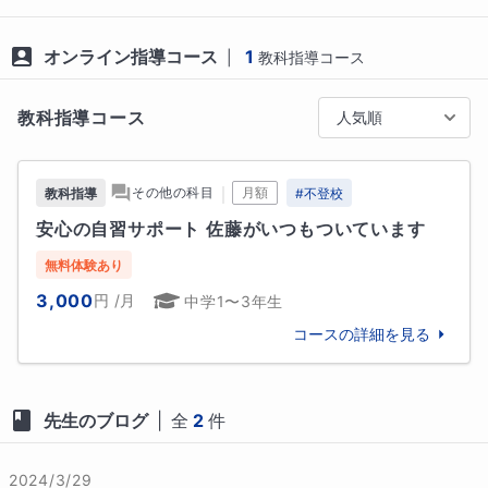
た。

オンライン指導コース
1
|
教科指導コース
なべつぐ先生の魔法のような教え方をしたい、とわた
しの見本とさせていただいています。

教科指導コース
人気順
■勉強を教わるということ

｜
その他の科目
月額
教科指導
#
不登校
ひとりだとできない。でもいい先生に教わるとでき
安心の自習サポート 佐藤がいつもついています
る。この違いは何なのでしょう。

どちらも自分が勉強していることに変わりはありませ
無料体験あり
ん。つまり「教わる」ということは、新しい自分を発
3,000
円
/月
中学1〜3年生
掘することなのです。これはひとりではなかなかでき
コースの詳細を見る
ないことです。

わたしは、幼いころひとりで勉強していたといって
も、やはり学校で、先生に授業を教わっていたわけで
す。

先生のブログ
|
全
2
件
マナリンクで、家庭教師と勉強してみようかとご検討
中のみなさんは、可能性を秘めています。

2024/3/29