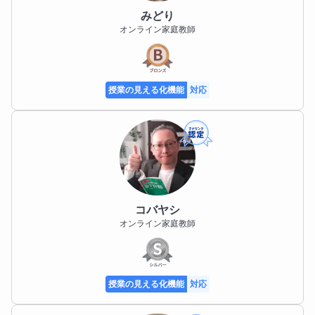
自分の才能を、爪に絵を描くことに昇華させたネイリ
みどり
オンライン家庭教師
ストさんのように、彼女とは違う道筋で、勉強という
天職がわかったわたしは、自分の文章力や画力を、ご
家庭への授業報告や、数学のグラフや図を描くことに
発揮します。

授業の見える化機能
対応
論より証拠です。わたしと勉強してみませんか。もち
ろん相性もあると思います。でも、もし、話しやすい
先生だな、と思っていただけたら、一緒に成績アップ
を目指しましょう。基礎から優しく教えます。

勉強とは、自分を愛さないと、結局はできないのです
コバヤシ
よ。

オンライン家庭教師
みなさんが、ご自身への愛や可能性に気づくお手伝い
をさせてくださいね。
授業の見える化機能
対応
趣味
●小説を読むこと
