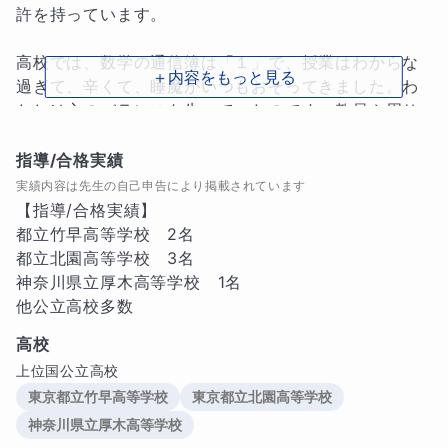
許を持っています。

高校では、数学の通信簿は「１」で、授業はわからな
＋内容をもっと見る
過ぎて、辛くて、睡魔がいつもおそってきました。わ
たしは心のバランスを失っていたのです。教員や周り
の生徒から、さんざんばかにされました。

指導/合格実績
24歳のとき、数学の塾に行きました。最初の日２，３
実績内容は先生の自己申告により掲載されています
問解いただけで、その先生は、「きみ、センスある
【指導/合格実績】

ね。うちには医学部の受験生も来ているけど、その子
都立竹早高等学校　2名

よりできるよ」そして「ぼくにはわかる」とおっしゃ
都立北園高等学校　3名

いました。

神奈川県立厚木高等学校　1名

なべつぐ先生という、数学で大臣賞をお取りになった
他公立高校多数
先生でした。

高校
わたしは因数分解から始めたのですが、数ヵ月後には
上位国公立高校
東大数学を解いていました。

東京都立竹早高等学校
東京都立北園高等学校
文学を学びたく、最初は文系の大学に入りましたが、
神奈川県立厚木高等学校
卒業後、導かれるように、理系の大学に編入しまし