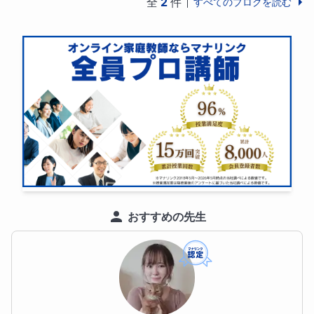
全
2
件
すべてのブログを読む
そして、それを手伝ってあげられる自分も。

幼いころからひとりでやっていて、「どうやって勉強
するの？」と聞かれたりしましたが、やり方がわから
ない、ということはなかったのです。

勉強はわたしの心の支え、アイデンティティー、わた
しそのものです。

大学生のころに家庭教師を始め、教員免許をふたつ取
り、教職に就き、マナリンクさんを知って、オンライ
ン家庭教師の仕事を始められたことに、深い喜びを感
じます。

おすすめの先生
名選手名監督ならず、と言いますが、わたしは勉強に
関しては、両方であるようです。（それはわたしに数
学を教えてくださった先生や、たくさんの生徒たちか
らいただいた言葉でわかりました）
