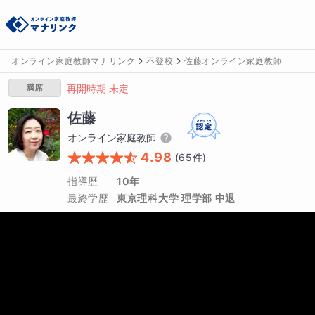
オンライン家庭教師マナリンク
不登校
佐藤オンライン家庭教師
満席
再開時期 未定
佐藤
オンライン家庭教師
4.98
(
65
件)
指導歴
10年
最終学歴
東京理科大学 理学部 中退