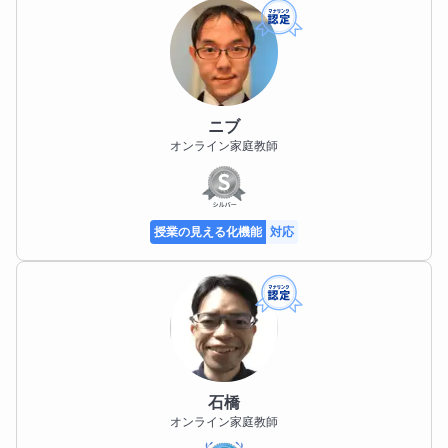
●料理

●ユーチューブをみること

●スキンケア

・アガサ・クリスティーの『そして誰もいなくなっ
ニブ
た』中学生のときに読みました。児童文学の『長くつ
オンライン家庭教師
下のピッピ』『大どろぼうホッツェンプロッツ』も大
好き。　

授業の見える化機能
対応
・ドライカレーを作ったら、友人が「店で出せるほど
おいしい」と言ってくれました。

・メイクの仕方や、ネコなど動物の動画を、紅茶を飲
みながらゆっくり見ます。ポール・ギャリコは無類の
ネコ好きだったのですよ。

石橋
・相性のいい化粧水と美容液を肌につけて、パックと
オンライン家庭教師
乳液。相棒たちです。