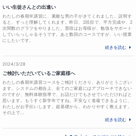
この先生に教わってみようと行動を起こすことは、自
いい生徒さんとの出逢い
分に変化をもたらす大きな一歩なのです。

わたしの春期🌸講習に、素敵な男の子がきてくれました。説明す
ると、すっと理解してくれます。昨日、2回目で、平方完成や、2
■わたしの天職

次関数のグラフをやりました。普段はお母様が、勉強をサポート
していらっしゃるそうです。あと数回のコースですが、いい授業
もし神様に、「どんな職業にでも就かせてあげる」と
にしたいです。
言われたら？

続きを読む
…「画家！」と即答した女性は、爪に絵を描くネイリ
ストになりました。

2024/3/28
ご検討いただいているご家庭様へ
…という話を聞いたことがあります。

わたしの春期🌸講習コースをご検討くださり、ありがとうござい
ます。システムの都合上、全てのご家庭にはアプローチできない
わたしには、即答できるものがなかったのですが、そ
のですが、無料体験指導で、お話だけでもさせていただければと
の代わり、気づくとやっていることがありました。

思います。もうすぐ新学年ですね。不安なく進級できるように、
勉強です。

わたしがお手伝いします。超基礎から、わかりやすく教えます。
意識する以前に、していることでした。

その上で...
続きを読む
大人になって、勉強は、誰でもできることではないと
知ることになります。
