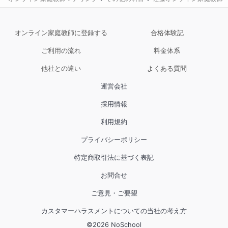
種第21号

・高等学校教諭一種免許状(数学)　免許状番号:平28高
オンライン家庭教師に登録する
合格体験記
1種第34号

・特別支援学校教諭一種免許状(知・肢・病)　免許状
ご利用の流れ
料金体系
番号:令3特支1種第28号
他社との違い
よくある質問
運営会社
採用情報
利用規約
プライバシーポリシー
特定商取引法に基づく表記
お問合せ
ご意見・ご要望
カスタマーハラスメントについての当社の考え方
©
2026
NoSchool