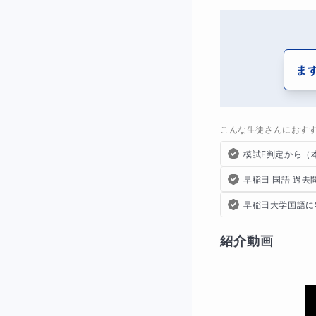
ま
こんな生徒さんにおす
模試E判定から（
早稲田 国語 過
早稲田大学国語に
紹介動画