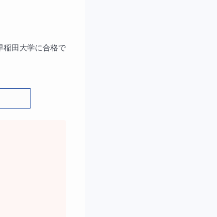
早稲田大学に合格で
えます。
の赤本も使いましょ