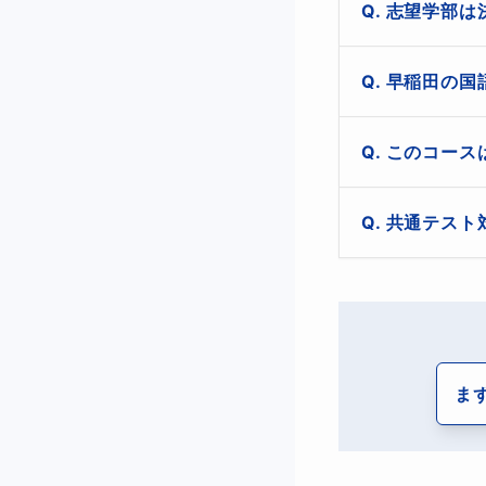
とりあえず同じ
簡単に申せば、
志望学部は
いる問題集から
・問題文のテーマ
もちろんです。
早稲田の国
・選択肢を切りづ
まずは自力で問
このコース
・文構造を理解し
それが身につか
入っているけど身
といった特徴があ
私は偏差値４０
です。
共通テスト
どんなレベルの
「共通テストで点
る」試験です。
推論読みの力を
把握し、設問要求
ぞれに対策する
出題形式・
ま
学部によって多少