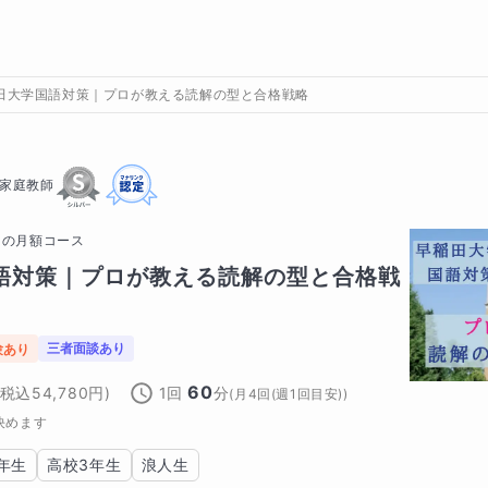
田大学国語対策｜プロが教える読解の型と合格戦略
家庭教師
の
月額コース
語対策｜プロが教える読解の型と合格戦
三者面談あり
験あり
60
(税込
54,780
円)
1回
分
(
月4回(週1回目安)
)
決めます
年生
高校3年生
浪人生