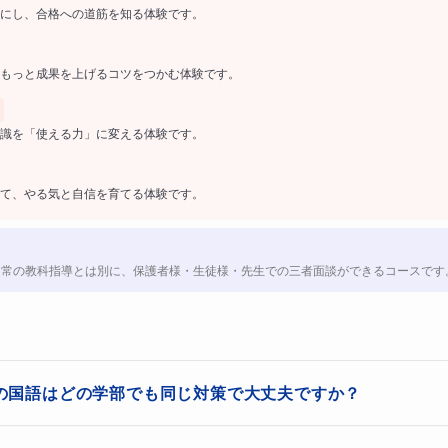
にし、合格への道筋を知る体験です。
の「国語」はどんな試験？
もっと成果を上げるコツをつかむ体験です。
らすれば、早稲田の国語であろうと立教大学の国語であろうと
問題「構造」は同じだと認識できますが、高校生にとって早稲
識を「使える力」に変える体験です。
トとは性質が大きく異なると感じられると思います。
は、「速く読む」「設問パターンに慣れる」ことであるていど
て、やる気と自信を育てる体験です。
し、早稲田の国語は単なる読解スピードでは太刀打ちできませ
通常の教科指導とは別に、保護者様・生徒様・先生での三者面談ができるコースです
哲学・思想・法学・文化論など抽象度の高い評論文が頻出しま
くらいは知っている」受験生のほうが有利になることもありま
」なんて言われてもなんのことかわからないですよね？ たと
 1961）の身体論のことだったりします。そういう知識があれば
の国語はどの学部でも同じ対策で大丈夫ですか？
。