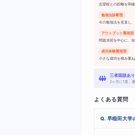
志望校との距離を明確
早稲田大学
勉強法診断型
今の勉強法を見直し、
私のようなプロか
アウトプット重視型
あろうと、どれも
問題演習を中心に、知
の私大や共通テス
成功体験重視型
多くの私立大学で
小さな成功を積み重ね
れています。しか
三者面談あり
2ヶ月に1度、
特に現代文では、
で、「哲学の概要
よくある質問
をゆく「第3の道
ティ（1908 –
早稲田大学
有利かと思います