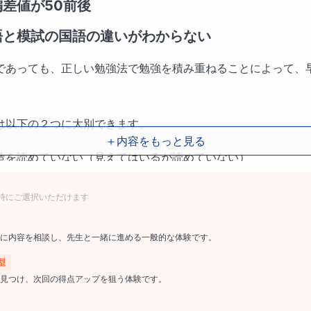
差値が50前後
語と模試の国語の違いがわからない
であっても、正しい勉強法で勉強を積み重ねることによって、
は以下の２つに大別できます。
＋内容をもっと見る
造を読めていない（見えてはいるが読めていない）
すテクニックを誰からも教わってこなかった
時にご選択いただけます
の講座では上記の２つを、過去問演習をとおして、徹底的に鍛
に内容を相談し、先生と一緒に進める一般的な体験です。
問と『早稲田の国語』を使用します。必要に応じて、志望学部
型
見つけ、次回の得点アップを狙う体験です。