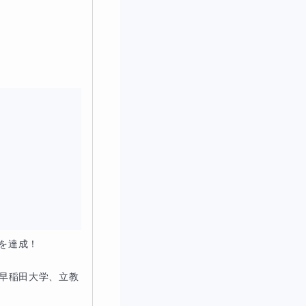
のかを洞察できる
まで照合する試験で
」
を達成！

　早稲田大学、立教