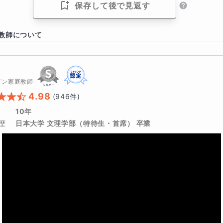
の構成（一般的でしょう）
保存して後で見返す
も一般的でしょう）
教師について
90分前後
イン家庭教師
4.98
的です。形式じたいは一般的ですね。
(
946
件)
10年
国公立二次試験（特に旧帝大の現代文）と近い傾向があります
歴
日本大学 文理学部（特待生・首席） 卒業
ないと、印刷されている文字列を目で追うだけで、何も「読め
トは、
かめるか（言い換え表現と反対表現をとれるか）