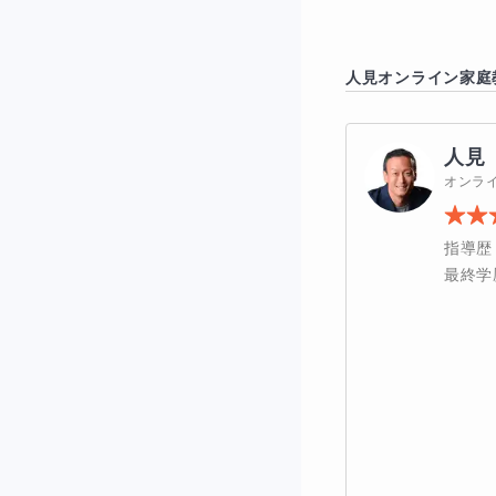
・大問3題くらい
・評論中心（これ
人見
オンライン家庭
・選択肢問題
人見
・試験時間は60～
オンラ
という形式が一般
指導歴
一方、難易度は、
最終学
依拠して読解でき
得点戦略のポイン
・文章の構造をつ