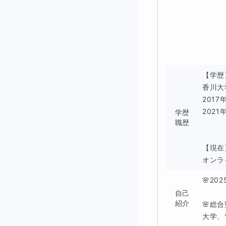
・設問要求を正確
か）
・選択肢を“内容で
【学歴
これらに尽きます
香川大
201
早稲田は「なんと
202
学歴
す。
職歴
【現在
点差がつく
オンラ
🌸2
高得点層と失点し
自己
紹介
🌸総
大学、