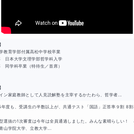
に理解できるか（設問に何をしろという命令が内包されている
”ではなく“単語一致やセンテンス一致で”切れるか
】

。
学教育学部付属高松中学校卒業

7年　日本大学文理学部哲学科入学

なく正しそう」ではなく、「本文のどの語と一致しているか」
1年　同学科卒業（特待生／首席）

】

現代文の「読み方」と「設問への答え方
イン家庭教師として人見読解塾を主宰するかたわら、哲学者...
025年度も、受講生の半数以上が、共通テスト「国語」正答率９割 8割
やすい受験生の違いは明確です。
合型選抜の1次審査は今年は全員通過しました。みんな素晴らしい！
青山学院大学、立教大学...