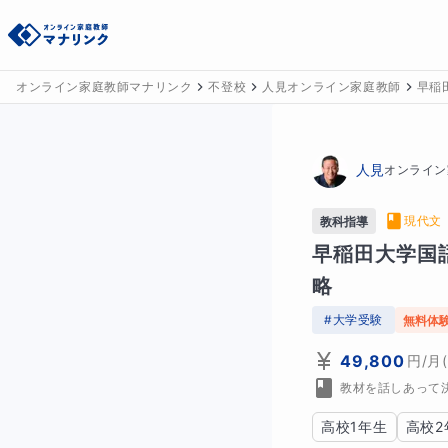
オンライン家庭教師マナリンク
不登校
人見オンライン家庭教師
早稲
人見
オンライン
現代文
教科指導
早稲田大学国
略
#
大学受験
無料体
49,800
円
/月
教材を話しあって
高校1年生
高校2