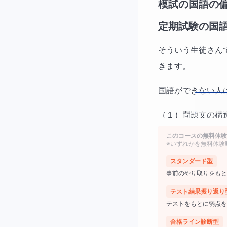
模試の国語の偏
定期試験の国
そういう生徒さん
きます。
国語ができない人
（１）問題文の構
このコースの無料体験
（２）選択肢を消
※いずれかを無料体験
スタンダード型
これだけです。こ
事前のやり取りをもと
共通テストの過去
テスト結果振り返り
う。
テストをもとに弱点を
合格ライン診断型