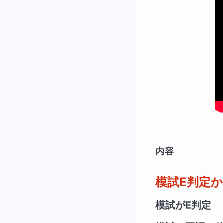
内容
模試E判定
模試がE判定