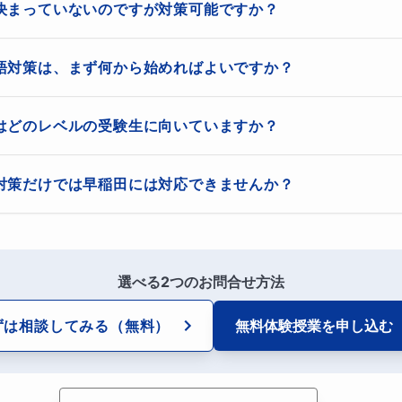
で大丈夫。つまり、みなさん『早稲田の国語』という複数学部の入試
決まっていないのですが対策可能ですか？
入ります。それを終えてから、学部ごとの赤本に取り組むといいです
が難しい（哲学・思想系が多い）
対策しながら一緒に学部を決めましょう！
語対策は、まず何から始めればよいですか？
らい
題文を読み慣れること。総読解時間数が少ないと私の解説に感動する
はどのレベルの受験生に向いていますか？
ないと誤答が増える
ないと思います。生徒を見ていて私はそう感じます。「ああ、この子
が入ってないなあ」とか、そんなことはZoomの画面越しに手に取
ります。
であろうと７０であろうと、その生徒に応じた授業をし、毎年合格さ
対策だけでは早稲田には対応できませんか？
生徒さんでもOKです。早稲田国語は「難しい」のではありません。
が取れるから大丈夫」という発想では危険です。早稲田は、問
一緒に正しい解き方を身につけましょう。
試す入試問題という意味で、共通テスト国語と早稲田の国語は共通し
と根拠を論理的に対応させられるかを問う試験です。
のが一般的でしょう。
選べる2つのお問合せ方法
試験時間・難易度から見る早稲田国語の傾
ずは相談してみる
（無料）
無料体験授業を
申し込む
差はありますが、早稲田の国語は、