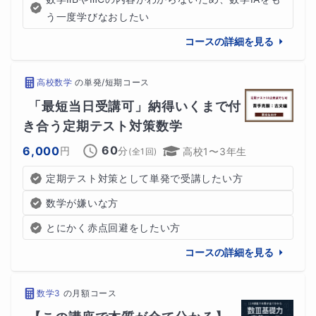
う一度学びなおしたい
コースの詳細を見る
高校数学
の
単発/短期コース
「最短当日受講可」納得いくまで付
き合う定期テスト対策数学
60
6,000
円
分
高校1〜3年生
(全
1
回)
定期テスト対策として単発で受講したい方
数学が嫌いな方
とにかく赤点回避をしたい方
コースの詳細を見る
数学3
の
月額コース