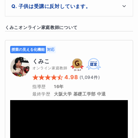
めにするものです。信頼関係を築きながら、少しずつ一歩
基本的に２ヶ月に一回学習の進捗などをお伝えする目的
子供は受講に反対しています。
で実施いたしますが、ご家庭からのご要望があれば月１
ずつ、「できた」という実感とともに前へ進んでいきまし
回まで可能です。
ょう。
最終的にはご本人の意思が大事ですが、赤点が続けばご
くみこ
オンライン家庭教師について
本人も「何とかしなければ」と思っていらっしゃるはず
です。体験授業は無料です。「一度話を聞いてみよう」
ぐらいの気軽な感じで受けてみられるのも良いと思いま
授業の見える化機能
対応
す。
くみこ
オンライン家庭教師
4.98
(
1,094
件)
指導歴
16年
最終学歴
大阪大学 基礎工学部 中退