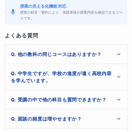
習計画を立てます！
授業の見える化機能 対応
授業の録音・要約により、保護者様が授業内容を確認できるコー
2⃣やる気がなくても大丈夫
スです。
赤点を取って嬉しい人はいません。失敗経験を繰り返して
よくある質問
自信を失っていますから、やる気がなくなっているのはあ
る意味当然です。
他の教科の同じコースはありますか？
場合によっては傷付いているお子様一人ひとりに寄り添
い、分からないところを同じ目線で考え、徐々にモチベー
現在はまだ制作しておりませんが、高校化学・化学基礎
中学生ですが、学校の進度が速く高校内容
で対応可能です。こちらよりお気軽にお問合せくださ
ションを上げていけるような声かけに努めます。
を学んでいます。
い！
3⃣勉強する「目的」を一緒に考えます
「【中高一貫校の中学生向け】平均点をこえる！数学」
受講の中で他の科目も質問できますか？
というコースもございますので、コース一覧よりご検討
「なんでこんな事やらなきゃいけないのか…」そんな声も
ください。
たくさん聞いてきましたが、そもそも高校の勉強は、親御
化学・物理なら対応可能です！
面談の頻度は増やせますか？
さんや周囲に言われてするものではなく、自分の未来のた