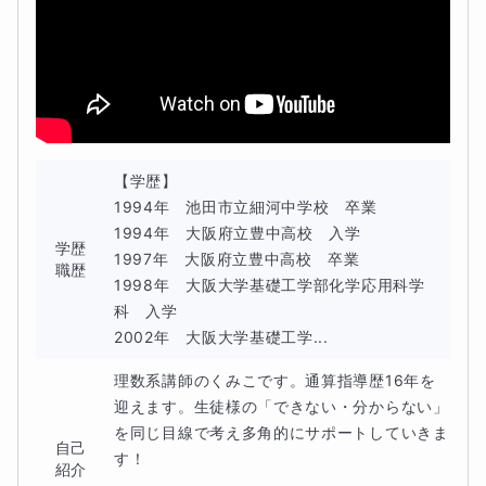
※悩み事・困り事は一人ひとりで異なりますが、一緒に考
えていきます！
◆コース内容◆
・１回75分 （月４回）
【学歴】

1994年　池田市立細河中学校　卒業

授業ではホワイトボードを使用します。
1994年　大阪府立豊中高校　入学

学歴
1997年　大阪府立豊中高校　卒業

職歴
※Googleミートを使用します。Googleアカウントにログ
1998年　大阪大学基礎工学部化学応用科学
科　入学

インした状態でお入りください。
2002年　大阪大学基礎工学...
・
２か月に一度の三者面談付き
理数系講師のくみこです。通算指導歴16年を
迎えます。生徒様の「できない・分からない」
ご希望に応じて保護者の方との二者面談も可能です。
を同じ目線で考え多角的にサポートしていきま
自己
す！

・マナリンクの宿題管理機能を使った学習管理
紹介