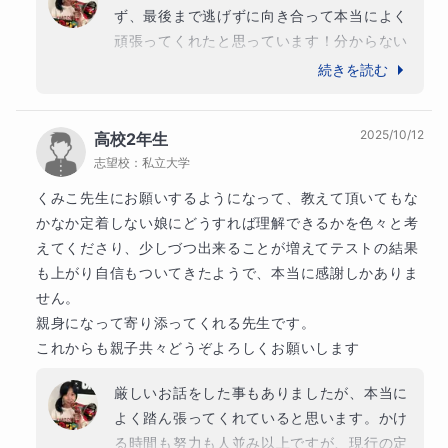
ず、最後まで逃げずに向き合って本当によく
頑張ってくれたと思っています！分からない
ところは分からないとしっかりお伝えくださ
続きを読む
ったので、私も試行錯誤しながら指導させて
いただきました🙏点数には表れにくかったで
2025/10/12
高校2年生
すが、この一年頑張って受講した事は、ひと
志望校：
私立大学
つ「やり遂げた！」と前向きに評価いただけ
ればと思います✨

くみこ先生にお願いするようになって、教えて頂いてもな
こちらこそありがとうございました🙌🏻
かなか定着しない娘にどうすれば理解できるかを色々と考
えてくださり、少しづつ出来ることが増えてテストの結果
も上がり自信もついてきたようで、本当に感謝しかありま
せん。

親身になって寄り添ってくれる先生です。

これからも親子共々どうぞよろしくお願いします
厳しいお話をした事もありましたが、本当に
よく踏ん張ってくれていると思います。かけ
る時間も努力も人並み以上ですが、現行の定