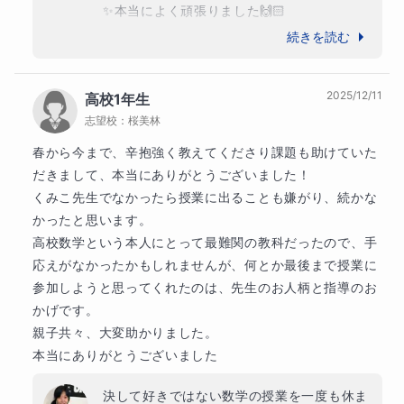
・2学期末テストの問題と答案のスクショをお送りくださ
✨本当によく頑張りました🙌🏻

い。
特に定期テスト前は、分からないところを授
続きを読む
業までにしっかりご準備くださり、一つずつ
・今回のお問合せには、お子様ご本人は消極的でしょう
潰していこうと努力される姿勢がとても印象
2025/12/11
高校1年生
的でした。学校も自信持って推薦してくれた
か？そのあたりもお伝えいただけますと幸いです。
志望校：
桜美林
のだと思います✨

まだまだ、ご本人の夢はこれからです！今後
春から今まで、辛抱強く教えてくださり課題も助けていた
もそのコツコツと努力できるところを武器
ちょうど冬休み。「何からどう始めて良いか分から
だきまして、本当にありがとうございました！

に、夢に向かって充実した大学生活を送って
くみこ先生でなかったら授業に出ることも嫌がり、続かな
ない」に徹底的に寄り添います。
ください😊陰ながら応援しております。

かったと思います。

どうもありがとうございました！
高校数学での赤点を前に絶望していらっしゃるなら、是非
高校数学という本人にとって最難関の教科だったので、手
応えがなかったかもしれませんが、何とか最後まで授業に
一度お問合せください！お待ちしております(^^)/
参加しようと思ってくれたのは、先生のお人柄と指導のお
かげです。

親子共々、大変助かりました。

本当にありがとうございました
決して好きではない数学の授業を一度も休ま