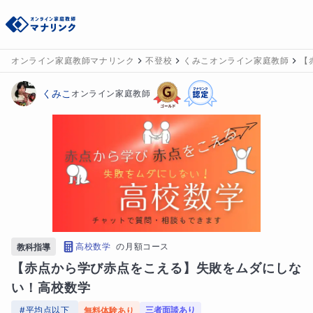
オンライン家庭教師マナリンク
不登校
くみこオンライン家庭教師
【
くみこ
オンライン家庭教師
高校数学
の
月額コース
教科指導
【赤点から学び赤点をこえる】失敗をムダにしな
い！高校数学
#
平均点以下
三者面談あり
無料体験あり