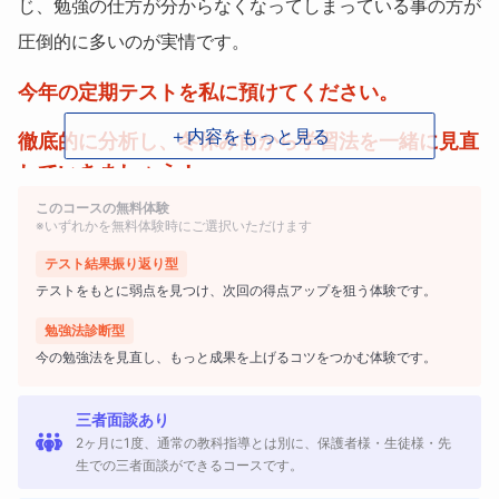
じ、勉強の仕方が分からなくなってしまっている事の方が
圧倒的に多いのが実情です。
今年の定期テストを私に預けてください。
＋内容をもっと見る
徹底的に分析し、冬休み前から学習法を一緒に見直
していきましょう！
このコースの無料体験
◆このコースのメリット◆
※いずれかを無料体験時にご選択いただけます
テスト結果振り返り型
1⃣２学期末テストを徹底分析。体験授業までに
テストをもとに弱点を見つけ、次回の得点アップを狙う体験です。
「赤点になってしまった根本的な要因」を探ります
勉強法診断型
「赤点のテストなんて見たくない」というお気持ちもよく
今の勉強法を見直し、もっと成果を上げるコツをつかむ体験です。
分かりますが、これから伸ばしていくためのヒントがたく
三者面談あり
さん隠れています。赤点を取ったテストから、何がどう理
2ヶ月に1度、通常の教科指導とは別に、保護者様・生徒様・先
解できていないのかを分析し、今年度（３月末）までの学
生での三者面談ができるコースです。