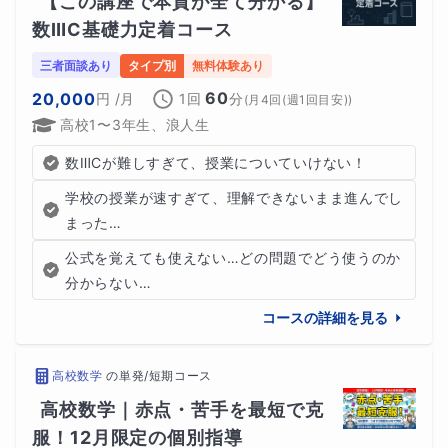
【この講座で本質が全て分かる】
数ⅢC基礎力定着コース
三者面談あり
タイプ別
無料体験あり
60
20,000
円
/月
1回
分
(
月4回(週1回目安)
)
高校1〜3年生、浪人生
数ⅢCが難しすぎて、授業についていけない！
学校の授業が速すぎて、理解できないまま進んでし
まった…
公式を覚えても使えない…どの問題でどう使うのか
分からない…
コースの詳細を見る
高校数学
の
単発/短期コース
高校数学｜赤点・苦手を最短で克
服！12月限定の個別指導