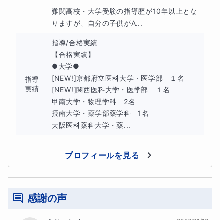
難関高校・大学受験の指導歴が10年以上とな
最初の3か月は自習管理機能の方で管理いたします。
りますが、自分の子供がA...
指導/合格実績

【合格実績】

◆授業以外のサポート◆
●大学●

・理解度に合わせた“特製”宿題
[NEW!]京都府立医科大学・医学部　１名

指導
実績
[NEW!]関西医科大学・医学部　１名

学校の課題が難しく感じている状態からのスタートですか
甲南大学・物理学科　2名

摂南大学・薬学部薬学科　1名

ら、学校の提出課題は個別にサポートしながら、一人でも
大阪医科薬科大学・薬...
取り組める内容のものを準備します。
プロフィールを見る
そうして「これなら出来る」を積み重ねて自信も得点力も
回復していきます。
・お得☆マナリンクの自習管理機能付き！
感謝の声
通常、オプション（別料金）となる毎日の学習管理を、初