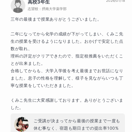
2026/01/18
高校3年生
回〜3ヶ月まで無料でお付けします☆
志望校：
摂南大学薬学部
三年の最後まで授業ありがとうございました。

※4ヶ月目以降にはある程度自走出来る事を目指します
が、引き続き自習管理機能をご利用になる場合はオプショ
二年になってから化学の成績が下がってしまい、くみこ先
ンのご案内をさせていただきます。
生の授業を受けるようになりました。おかげで安定した点
数が取れ、

・チャットでの質問は回数無制限！
理科の評定がクリアできたので、指定校推薦をいただくこ
とが出来ました。

１日１問進めるのも最初は大変。講師と気軽にチャットで
合格してからも、大学入学後を考え最後までお世話になり
やり取りできるマナリンクなら、手が止まってしまった問
ました。息子の性格を理解して、様子を見ながらいつも丁
寧な授業をしていただきました。

題も、その場ですぐ質問できます♪（24時間以内にお返事
いたします。）
くみこ先生に大変感謝しております。ありがとうございま
した。
◆体験授業までにお伝えいただきたい事◆
ご受講が決まってから最後の授業まで一度も
休む事なく、宿題も期日までの提出率100%