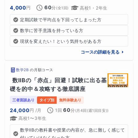
60
4,000
円
分
高校1・2年生
(全
1
回)
定期試験で平均点を下回ってしまった方
数学に苦手意識を持っている方
現状を変えたい！という気持ちがある方
コースの詳細を見る
数学2B
の
月額コース
数ⅡBの「赤点」回避！試験に出る基
礎を的中＆攻略する徹底講座
三者面談あり
タイプ別
無料体験あり
60
24,000
円
/月
1回
分
(
月4回(週1回目安)
)
高校1〜3年生
数学ⅡBの教科書や授業の内容が、急に難しく感じて
付いていけなくなった方