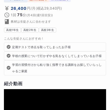
26,400
円
/月
(税込
29,040
円)
75
1回
分
(
月4回(週1回目安)
)
教材は生徒さんに合わせます
高校1年生
高校2年生
高校3年生
こんな生徒さんにおすすめ！
定期テストで赤点を取ってしまったお子様
学校の授業について行かずやる気をなくしてしまっているお子様
学習の習慣付けから粘り強く指導できる講師をお探していらっし
ゃるご家庭
紹介動画