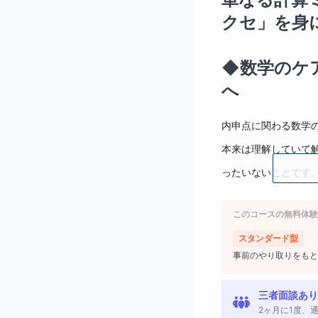
クセ」を身
◆数学のケ
へ
内申点に関わる数学
本来は理解していて
ったいないことです
このコースでは、ケ
このコースの無料体験
つけていきます。
スタンダード型
小問集合で安定して
事前のやり取りをもと
得点できる力をつけ
三者面談あり
◆数学のテ
2ヶ月に1度、