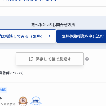
定期テストに直結した対策を行うことができます。分からなかった問
どのように確認すればよいのか、何に注意して読むべきなのかを一緒に
確認しながら、解き方や考え方を整理していきます。学校の宿題やワ
寧に読む
習慣をつけることで、こうしたミスは確実に減らすことができ
学に対応しています。学校の授業のフォローや定期テスト対策、基礎
いただけます。
わせて指導を行います。理解があいまいになっている場合は、必要に
見直しをしていない
確認することも可能です。基礎から丁寧に整理しながら、安心して数
選べる2つのお問合せ方法
いきます。
は、解いた後に見直しをすることで防ぐことができます。しかし実際に
ずは相談してみる
（無料）
無料体験授業を
申し込む
方がわからないままテストを終えてしまう生徒さんも多くいます。ただ
を確認すればよいのか分からないと効果的な見直しはできません。
や符号ミスを防ぐための見直しのポイントや、テスト中の時間の使い方
保存して後で見返す
しの習慣を身につけることで、本来取れるはずの点数をしっかり取れる
庭教師について
から点数アップさせるための基礎講座で
対応
期テスト・実力テストでは、小問集合が最初に出題されることが多く、
子
的な内容を幅広く確認する問題になっています。
イン家庭教師