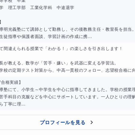
等学校　卒業

学　理工学部　工業化学科　中途退学

】

導明光義塾にて講師として勤務し、その後教務主任・教室長を担当。
生徒指導や保護者面談、学習計画の作成に携...
て間違えられる授業で「わかる！」の楽しさを引き出します！

トに合わせた計算問題のトレーニングも
長が教える、数学が「苦手・嫌い」を武器に変える学習法。

定期テストの範囲に合わせて、必要な計算問題を重点的に練習すること
学校の定期テスト対策から、中高一貫校のフォロー、志望校合格に向け
つまづきやすい単元やミスが出やすい計算パターンは異なります。
/合格実績】

分やミスが出やすい問題を繰り返し練習していきます。単に問題数をこ
導塾にて、小学生～中学生を中心に指導してきました。学校の授業
苦手科目の克服などを中心にサポートしています。一人ひとりの理
整理しながら取り組むことで、同じミスを繰り返さない力を育てていき
ら丁寧に理...
集を使った演習にも対応できるので、定期テスト対策としても活用して
アレスミスを防ぐために
プロフィールを見る