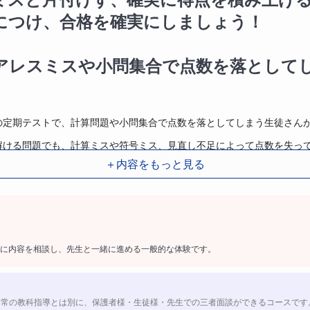
につけ、合格を確実にしましょう！
アレスミスや小問集合で点数を落として
の定期テストで、計算問題や小問集合で点数を落としてしまう生徒さん
解ける問題でも、計算ミスや符号ミス、見直し不足によって点数を失っ
＋内容をもっと見る
。
アレスミスの原因を一つずつ整理しながら、ミスを減らすための考え方
点数を取れるようになると、入試、テスト全体の点数も大きく変わりま
に内容を相談し、先生と一緒に進める一般的な体験です。
ながら、定期テストでの得点アップを目指します。
ストでケアレスミスが増えてしまう主な
通常の教科指導とは別に、保護者様・生徒様・先生での三者面談ができるコースです