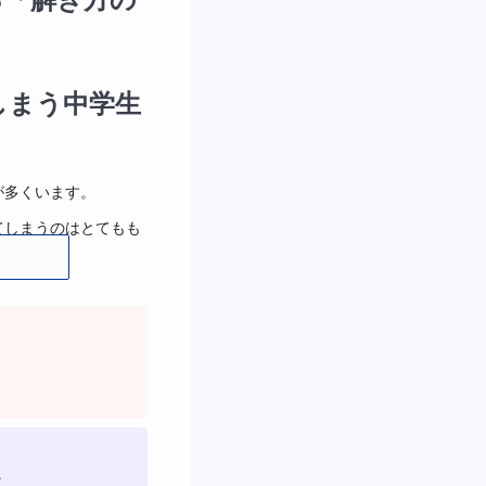
しまう中学生
が多くいます。
てしまうのはとてもも
や解き方の習慣を身に
す。基礎問題を確実に
原因
。