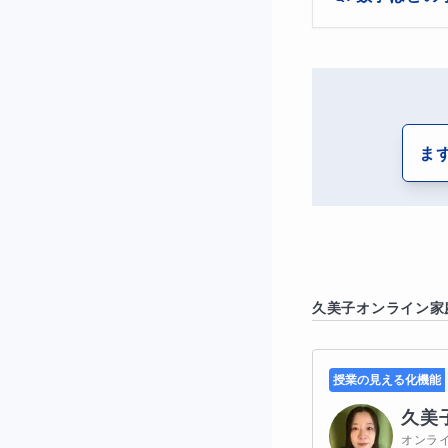
で、授業内容や
授業では、問題文を
た問題を一緒に
きます。
問題文を丁
主に中学生の数
しても活用して
さんの状況に合
③解いた後に
内容まで戻って
うサポートして
ケアレスミスの多く
ま
たり、見直しのやり
と言われても、どこ
授業では、計算ミス
えていきます。
普段の演習から見直
久美子
オンライン家
◆小問集合
授業の見える化機能
数学の高校入試、定
久美
形・関数など、基礎
オンラ