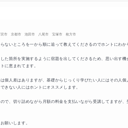
ト本番では、解き方を理解しているだけでは十分ではありません。問題
後の見直しの仕方もとても大切になります。
は、見直しの習慣を身につけることで防ぐことができます。
すぐに答え
分で見てみよう」と声をかけながら、生徒さん自身がミスに気づけるよ
西宮市 京都市 池田市 八尾市 宝塚市 枚方市
らないところを一から順に追って教えてくださるのでホントにわかり
身につけることで、同じミスを繰り返しにくくなります。また、普段の
、どのタイミングで何を確認すればよいのかを具体的に伝えていきます
習した箇所を実施するように宿題を出してくださるため、思い出す機
トに恵まれてます。

い方や見直しのポイントも含めて練習することで、本来取れるはずの点
かは個人差はありますが、基礎からじっくり学びたい人にはその人個
できない人にはホントにオススメします。

が長期的な学習設計までサポートします
なので、切り詰めながら月額の料金を支払いながら受講してますが、
を務め、多くの生徒の学習サポートや保護者面談を担当してきました。
画やご家庭との情報共有も大切にしながら指導を行います。
くお願いします。
の対策だけではなく、生徒さんの理解度や学習状況を見ながら、今後ど