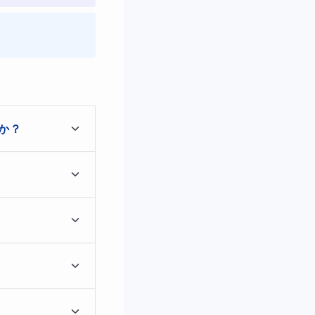
傾向があります。途中
算ミスに気づきにくく
がとても大切です。
か？
進め方を身につけてい
かを整理すること
で戻って基礎を整
と」を大切にしな
方や確認の習慣を
とがあります。
のスピードは異な
多いです。授業で
数」「最小値」など
問題を中心に確認
きます。
間違えてしまうと点数
スを減らすために
ことをおすすめし
教材を使うこと