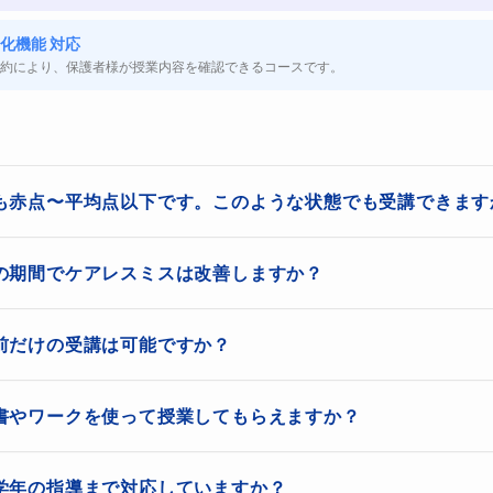
式を書かない
化機能 対応
約により、保護者様が授業内容を確認できるコースです。
スミスが多い生徒さんの多くは、途中式を書かずに暗算で解こうとする
分がどこで計算を間違えたのかを確認することもできず、符号ミスや計
は、分数や文字式など計算が複雑になるため、途中式を丁寧に書くこと
も赤点〜平均点以下です。このような状態でも受講できます
に途中式を書けばミスが減るのかを具体的に伝えながら、正しい計算の
く習慣が身につくことで、計算ミスは大きく減らすことができます。
です。数学が苦手な生徒さんほど、どこから分からなくなっているの
の期間でケアレスミスは改善しますか？
とが多いです。授業では、今の理解度を確認しながら必要なところま
件をしっかり確認していない
いペースで進めていきます。まずは「分かる問題を少しずつ増やすこ
すぐにゼロになるものではありませんが、原因を整理して正しい解き
って問題に取り組めるようサポートします。
前だけの受講は可能ですか？
題文の条件をしっかり読まずに解き始めてしまうことでミスが起きるこ
ことで少しずつ減らしていくことができます。生徒さんによって改善
式を書くことや見直しの方法を意識することで変化が見られることが
めなさい」と書かれているのに式だけ書いて終わってしまったり、「正の
ト対策としての受講も可能です。テスト範囲の中で苦手な単元や計算
を一緒に確認しながら同じミスを繰り返さないようにサポートしてい
書やワークを使って授業してもらえますか？
しまうケースです。途中まで正しく解けていても、最後に求める内容を
を落としやすい部分を重心的に練習していきます。ただ、ケアレスミ
慣も大切になるため、可能であれば少し早めの時期から対策を始める
。
科書やワークを使った授業にも対応しています。学校で使用している
学年の指導まで対応していますか？