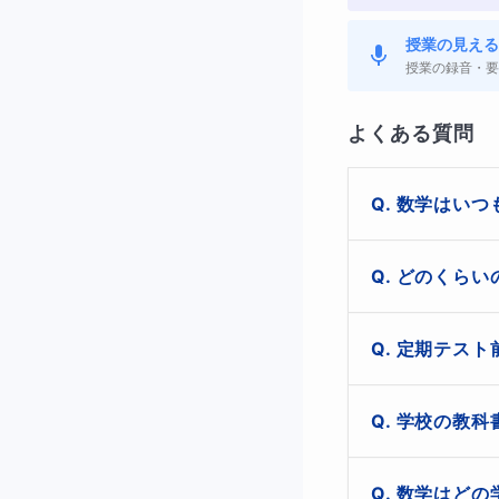
①計算の途中
授業の見える
授業の録音・要
数学の計算でケアレ
式を書かないと、自
よくある質問
なります。
特に中学生の数学で
数学はいつ
授業では、どのよう
きます。途中式を書
もちろん大丈夫
どのくらい
で理解が進むこ
②問題文や条
理し、無理のな
ケアレスミスは
がら、自信を持
定期テスト
数学のテストでは問
身につけていく
りますが、途中
例えば「Xの値を求
はい、定期テス
は、ミスの原因
学校の教科
の条件を見落として
しながら、点数
は普段の学習習
にはつながりません
はい、学校の教
ています。
数学はどの