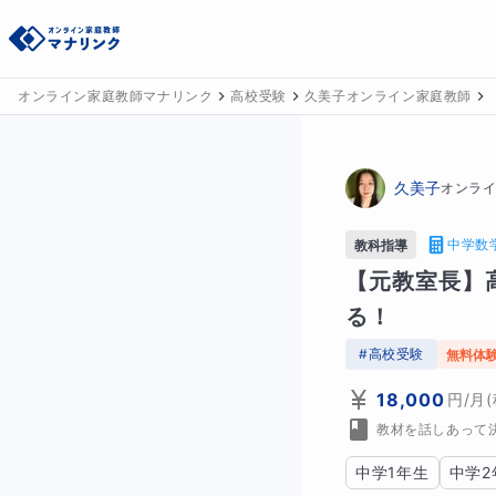
オンライン家庭教師マナリンク
高校受験
久美子オンライン家庭教師
久美子
オンラ
中学数
教科指導
【元教室長】
る！
#
高校受験
無料体
18,000
円
/月
教材を話しあって
中学1年生
中学2