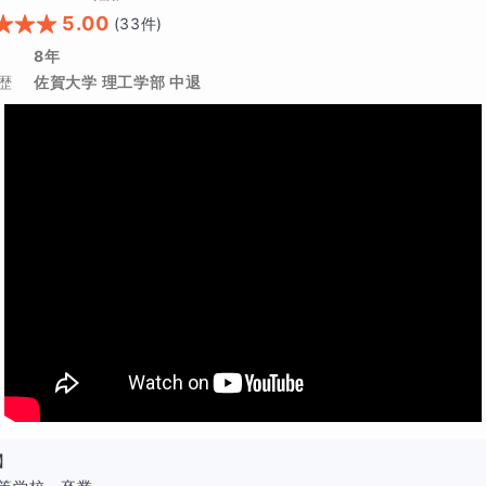
用問題ではありませんが、計算ミスや理解不足があると点数を落としや
5.00
(
33
件)
合を安定して解けるようになると、全体の得点は大きく変わります。
8年
歴
佐賀大学 理工学部 中退
礎問題を一つずつ丁寧に確認しながら、安定して得点できる力を身につ
れるようになることが、数学の点数アップの土台になります。
】
