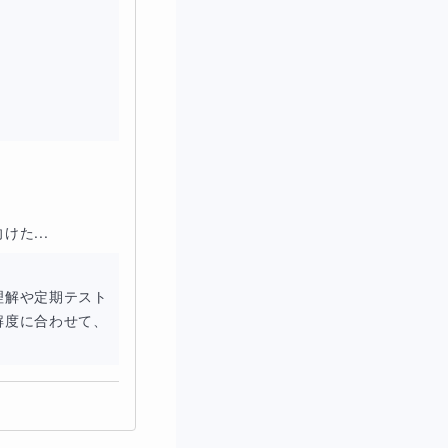


可能です
も可能です。
た...
なすのではなく、なぜ
理解や定期テスト
解度に合わせて、
ます。
いただけます。