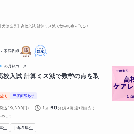
【元教室長】高校入試 計算ミス減で数学の点を取る！
イン家庭教師
学
の
月額コース
高校入試 計算ミス減で数学の点を取
三者面談あり
験あり
60
(税込
19,800
円)
1回
分
(
月4回(週1回目安)
)
決めます
年生
中学3年生