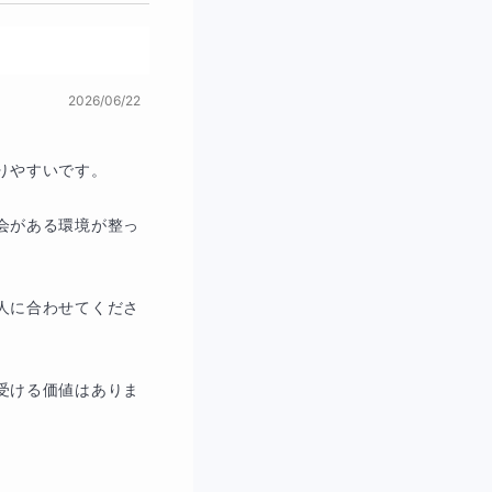
文や条件を正しく確認
を伝えるのではなく、
2026/06/22
うな指導を大切にして
やすいです。

演習から本番を意識し
。
会がある環境が整っ
数を落とさない力を身
人に合わせてくださ
！
受ける価値はありま
その経験を活かし、授
のように学習を進めて