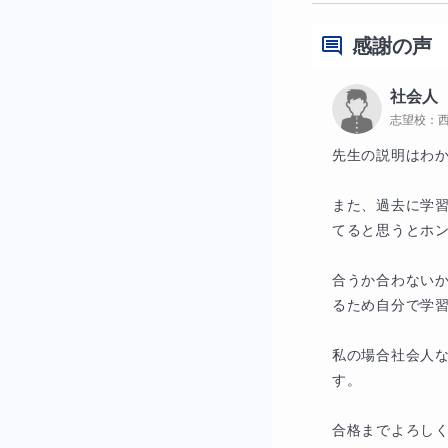
高校入試や定期テス
することや、解いた
感謝の声
ケアレスミスの多く
社会人
まずは「もう一度自
志望校：
います。
先生の説明はわか
自分で確認する力を
た解き方を取り入れ
また、過去に学
てると思うとホン
テスト中の時間の使
につけていきます。
合うか合わない
るため自分で学習
◆元教室長
私の場合社会人
個別指導塾で教室長
す。

業だけでなく学習計
合格までよろし
入試や定期テスト前