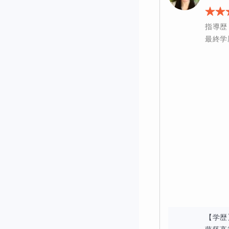
この部分は難しい応
す。しかし、小問集
指導歴
最終学
このコースでは、基
題で確実に点数を取
【学歴