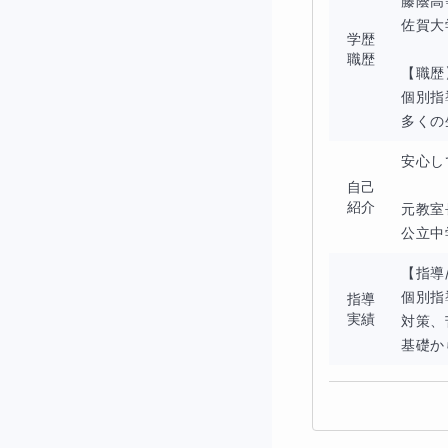
藤蔭高
佐賀大
学歴
職歴
【職歴
個別指
多くの
安心し
◆定期テス
自己
紹介
元教室
学校の授業の進度や
公立中
生徒さんによって、
【指導
授業では、苦手な部
個別指
指導
実績
対策、
ミスが起きたのかを
基礎か
学校のワークや問題
◆本番でケ