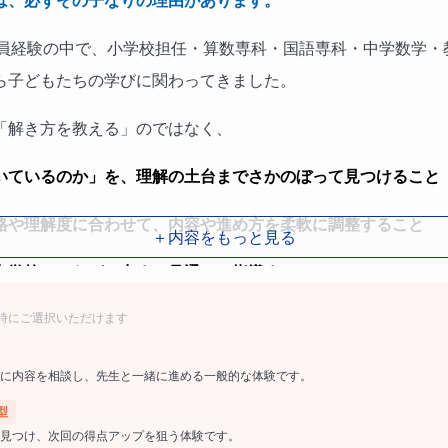
は、必ずその子なりの理由があります。
教員経験の中で、小学校担任・算数専科・国語専科・中学数学・
ら子どもたちの学びに関わってきました。
「解き方を教える」のではなく、
いているのか」を、理解の土台までさかのぼって見つけること
格や理解度に合わせて、内容や進め方を柔軟に調整すること
＋内容をもっと見る
中学校につながる力まで見通して指導すること
時にご選択いただけます
に内容を相談し、先生と一緒に進める一般的な体験です。
４～６年生を対象に、一人ひとりのつまずきを丁寧に見極め、
型
くための、お子さま専用の算数サポートです。
見つけ、次回の得点アップを狙う体験です。