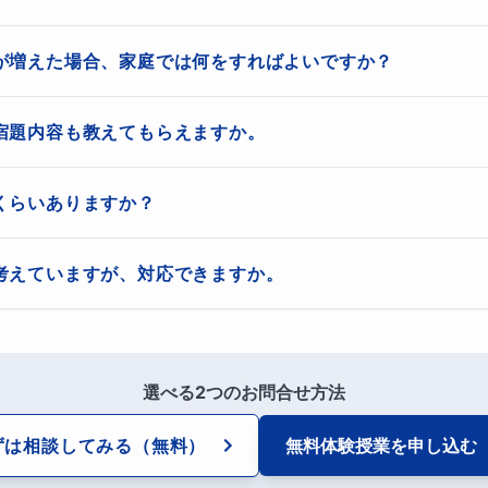
のは、「できない問題の復習を繰り返すこと」ではなく、
けでなく、必要に応じて前の単元や低学年の内容まで戻って確認して
が増えた場合、家庭では何をすればよいですか？
ているのか
題が苦手」と感じていても、実はかけ算やわり算の理解、数の意味の
ってきた場合は、無理にたくさん問題を解かせるよりも、「どこで困
す。

宿題内容も教えてもらえますか。
なったのか
切です。

にお子さまの理解の様子を見ながら、「どこまでは分かっていて、ど
整理していきます。

合っているのか


くらいありますか？
も対応いたします。

れど文章題で止まる」

わせて、必要なところから無理なく復習を進めまいります。
ることです。
メージできない」

の定着のために必要に応じてお出ししています。

真をマナリンクのチャットなどで送っていただけますと、内容を確認
考えていますが、対応できますか。
は一人ひとり違います。

こなすこと」が目的ではなく、お子さまが無理なく続けられることを
、“自分で解ける力”につながるように指導いたします。
子さまにおすすめです
ぜ間違えたの？」と答えを急がせるより、「どこまでは分かった？」
す。

すめです。

理解度や学習状況を確認した上で、中学受験を見据えた指導を行いま
手が止まる
、ご家庭での負担も考慮しながら、保護者の方と相談して宿題の量や
るところ」まで戻りながら整理していくことで、自分で考えようとす
選べる2つのお問合せ方法
まずきがある場合は、まず基礎理解を固めることが大切です。

点数が安定しない
なまま受験問題へ進むと、「分かったつもり」になりやすく、後で苦
ずは相談してみる
（無料）
無料体験授業を
申し込む
からない」が増えてきた