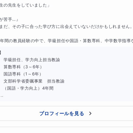
ひとり違います
。
先生の先生をしていました」

だ問題をたくさん解かせたり、今の学年内容だけを無理に進め
が苦手…』

まだ、その子に合った学び方に出会えていないだけかもしれません。
会の指導主事として、学力テスト分析や授業改善にも携わり、
7年間の教員経験の中で、学級担任や国語・算数専科、中学数学指導など
やすいか
】

　学級担任、学力向上担当教諭

説明が必要か
　算数専科（3～6年）

　国語専科（1～6年）

たちの姿から分析してきました。
　文部科学省委嘱事業　担当教諭

）4年間

、
まずは現在の理解度や学び方を見極め、お子さまに合った学
..
プロフィールを見る
「算数」をつなげて指導