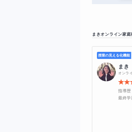
そのため、つま
図形や割合が苦
す。

土台を整えながら
家庭学習で止ま
まき
オンライン家庭
中学校に向けて
◇こんな保
授業の見える化機能
まき
「このまま学年
オンラ
家で教えたいけ
指導歴
最終学
集団塾が合わな
学校の授業で困
中学受験や中学