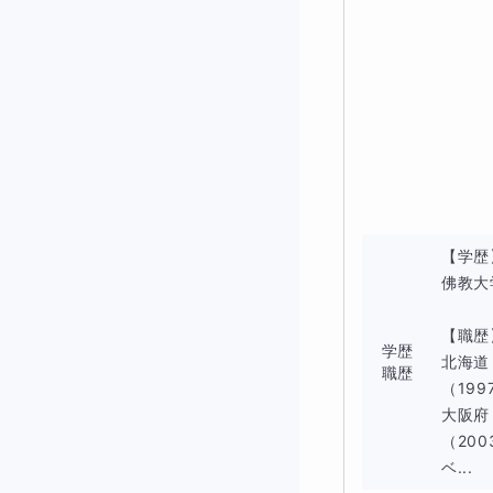
※不登校傾向のあ
ひとりに合わせて
◇この講座
① つまずき
【学歴
同じ「算数が苦手
佛教大
計算はできるの
【職歴
学歴
北海道
職歴
図形をイメージ
（199
大阪府
問題文の意味整
（200
ベ...