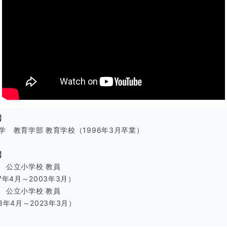
るお子さまや、発達特性に配慮が必要なお子さまにも、安心し
丁寧に対応いたします。
の特徴
を分析し、お子さま専用プログラムを作成
】

」でも、
学　教育学部 教育学校（1996年3月卒業）

に文章題が苦手
】

　公立小学校 教員

できない
7年4月～2003年3月）

　公立小学校 教員

理が難しい
3年4月～2023年3月）
