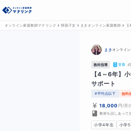
オンライン家庭教師マナリンク
帰国子女
まきオンライン家庭教師
【
まき
オンライン
算数
教科指導
【4～6年】
サポート
#
平均点以下
無料
18,000
円
/月
教材を話しあって
小学4年生
小学