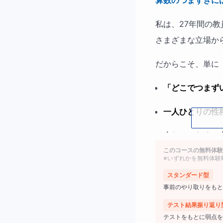
算数のつまずきに
私は、27年間の
さまざまな立場か
だからこそ、単に
「どこでつまず
一人ひとりの性
今だけでなく、
このコースの無料体験
※いずれかを無料体験
ができます。
スタンダード型
事前のやり取りをもと
この講座は、
主に
テスト結果振り返り
る！」へ変えてい
テストをもとに弱点を