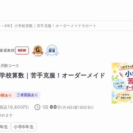
4～6年】小学校算数｜苦手克服！オーダーメイドサポート
家庭教師
NEW
の
月額コース
小学校算数｜苦手克服！オーダーメイド
三者面談あり
体験あり
60
(税込
19,800
円)
1回
分
(
月4回(週1回目安)
)
決めます
5年生
小学6年生