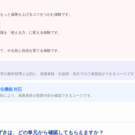
算数が急に難しくなった」と感じていま
もっと成果を上げるコツをつかむ体験です。
に、文章題になると手が止まってしまう
識を「使える力」に変える体験です。
のに、宿題になるとできない
て、やる気と自信を育てる体験です。
からない」が増えてきた
点数が安定しない
通常の教科指導とは別に、保護者様・生徒様・先生での三者面談ができるコースです
化機能 対応
年でつまずきやすいのか
約により、保護者様が授業内容を確認できるコースです。
ただ計算ができるだけでは乗り越えられません。
形・速さなど、
“考える力”が必要
になり、ここで苦手意識を持
。
ずきは、どの単元から確認してもらえますか？