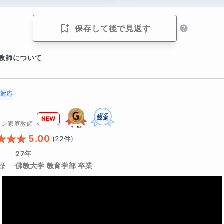
ずきの状況によっては、受験レベルの問題へ進むまでに少し時間がか
手
保存して後で見返す
、段階的に“自分で考えて解く力”を育てていきます。
ってしまう
教師について
土台を固めたい
護者さまにおすすめです
対応
NEW
が上がって大丈夫かな…」と不安を感じている
イン家庭教師
5.00
(
22
件)
れど、どう説明すればよいか分からない
27年
歴
佛教大学 教育学部 卒業
かった、または「まだ早い」と感じている
らない“土台となる力”を身につけてほしい
校につながる基礎をしっかり固めたい