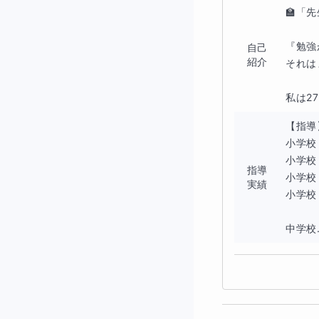
など、
原因は一人
🏫「
この講座では、た
『勉強
自己
紹介
それは
私は、市教育委員
私は2
どこでつまずき
【指導
小学校
どんな声かけや
小学校
指導
小学校
実績
を、実際の子ども
小学校
            （国語・学力向上
その経験を活かし
中学校.
提案します。
②「国語」と