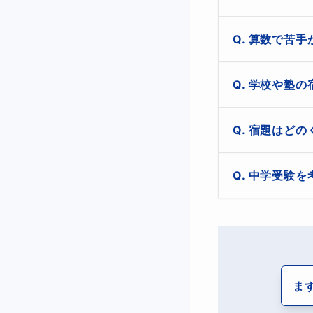
だからこそ大切な
現在の学年内容だ
算数で苦手
どこでつまずい
例えば、「文章
算数が苦手にな
いる場合もありま
学校や塾の
なぜ分からなく
整理することが大
そのため、最初
たのか」を丁寧に
どんな学び方が
はい、可能です。
例えば、

宿題はどの
学校や塾の宿題に
「計算はできるけ
一人ひとりに合
を丁寧に見つけ
「図形になるとイ
宿題は、学習内容
事前に宿題の写
中学受験を
など、苦手の原因
ただし、「量を
解く」だけでなく
◇こんなお
す。

家庭では、「な
はい、対応可能で
あげることがおす
お子さまの現在の
文章題になると
学校や塾の状況
安心して「分か
きます。
いきます。
ただし、算数でつ
テストになると
基礎があいまい
ま
ります。

「なんとなく分