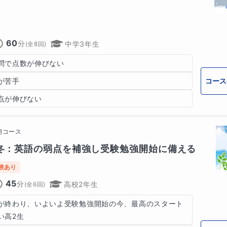
60
分
中学3年生
(全
8
回)
問で点数が伸びない
コース
が苦手
点が伸びない
期コース
：英語の​弱点を​補強し受験勉強開始に​備える
験あり
45
分
高校2年生
(全
6
回)
が終わり、いよいよ受験勉強開始の今、最高のスタート
い高2生