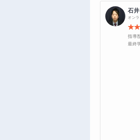
石井
オンラ
指導
最終