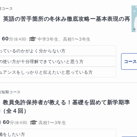
期コース
回　英語の苦手箇所の冬休み徹底攻略ー基本表現の再
60
分
中学3年生、高校1〜3年生
(全
4
回)
っているのかがよく分からない方
コース
の使い方が十分理解できていないと思う方
ュアンスをしっかりと伝えたいと思っている方
/短期コース
】教員免許保持者が教える！基礎を固めて新学期準
学（全４回）
60
分
高校1〜3年生
(全
4
回)
備をしたい方