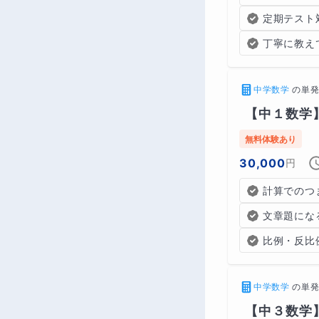
定期テスト
丁寧に教え
中学数学
の
単発
【中１数学
無料体験あり
30,000
円
計算でのつ
文章題にな
比例・反比
中学数学
の
単発
【中３数学