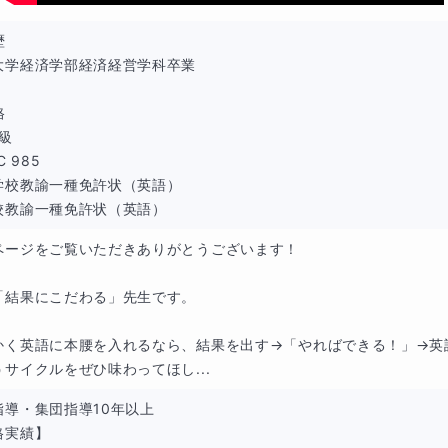


大学経済学部経済経営学科卒業



級

C 985

学校教諭一種免許状（英語）

校教諭一種免許状（英語）
ページをご覧いただきありがとうございます！

「結果にこだわる」先生です。

かく英語に本腰を入れるなら、結果を出す→「やればできる！」→英語
うサイクルをぜひ味わってほし...
導・集団指導10年以上

実績】
