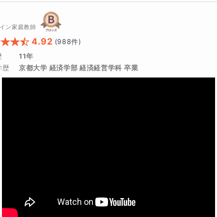
イン家庭教師
4.92
(
988
件)
歴
11年
学歴
京都大学 経済学部 経済経営学科 卒業