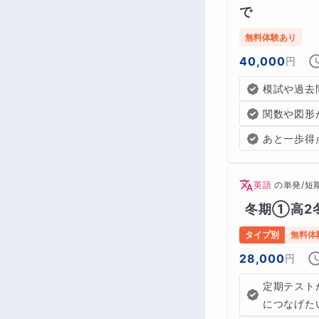
で
無料体験あり
40,000
円
模試や過去
関数や図形
あと一歩得
英語
の
単発/短
冬期①高2冬
タイプ別
無料体
28,000
円
定期テスト
につなげた