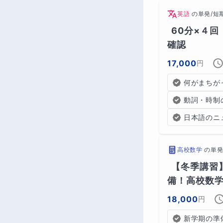
英語
の
単発/短
60分×４
確認
17,000
円
何がまちが
動詞・時制
日本語のニ
高校数学
の
単発
【冬季講習
備！高校数
18,000
円
新学期の準