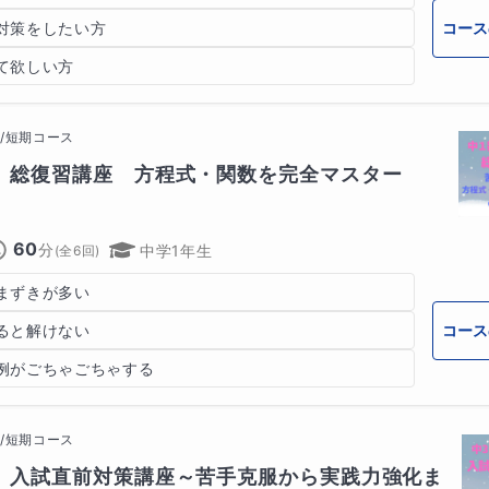
コース
対策をしたい方
て欲しい方
/短期コース
】総復習講座　方程式・関数を完全マスター
60
分
中学1年生
(全
6
回)
まずきが多い
コース
ると解けない
例がごちゃごちゃする
/短期コース
】入試直前対策講座～苦手克服から実践力強化ま