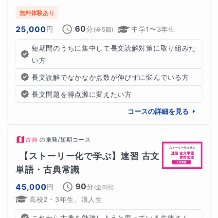
無料体験あり
60
25,000
円
分
中学1〜3年生
(全
5
回)
短期間のうちに集中して長文読解対策に取り組みた
い方
長文読解でなかなか点数が伸びずに悩んでいる方
長文問題を得点源に変えたい方
コースの詳細を見る
古典
の
単発/短期コース
【ストーリー化で学ぶ】速習 古文
単語・古典常識
90
45,000
円
分
(全
6
回)
高校2・3年生、浪人生
これから古典を勉強しようと思っている生徒さん