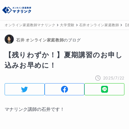
オンライン家庭教師マナリンク
大学受験
石井オンライン家庭教師
【
石井
 オンライン家庭教師
のブログ
【残りわずか！】夏期講習のお申し
込みお早めに！
2025/7/22
マナリンク講師の石井です！