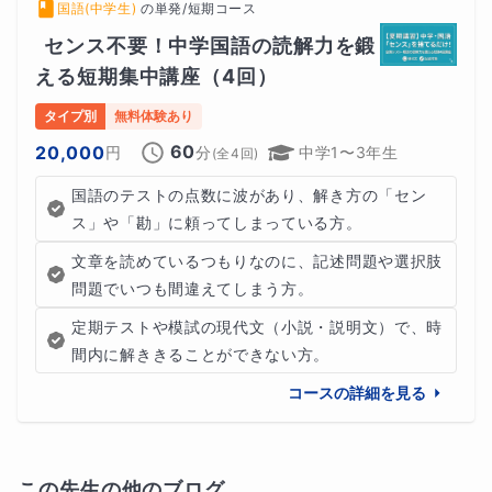
国語(中学生)
の
単発/短期コース
センス不要！中学国語の読解力を鍛
える短期集中講座（4回）
タイプ別
無料体験あり
60
20,000
円
分
中学1〜3年生
(全
4
回)
国語のテストの点数に波があり、解き方の「セン
ス」や「勘」に頼ってしまっている方。
文章を読めているつもりなのに、記述問題や選択肢
問題でいつも間違えてしまう方。
定期テストや模試の現代文（小説・説明文）で、時
間内に解ききることができない方。
コースの詳細を見る
この先生の他のブログ