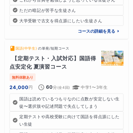
ただの暗記が苦手な生徒さん
大学受験で古文を得点源にしたい生徒さん
コースの詳細を見る
国語(中学生)
の
単発/短期コース
【定期テスト・入試対応】国語得
点安定化 夏演習コース
無料体験あり
60
24,000
円
分
中学1〜3年生
(全
4
回)
国語は読めているつもりなのに点数が安定しない生
徒〜選択肢や記述問題で失点してしまう
定期テストや高校受験に向けて国語を得点源にした
い生徒