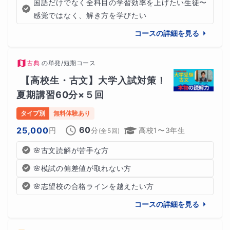
国語だけでなく全科目の学習効率を上げたい生徒〜
感覚ではなく、解き方を学びたい
コースの詳細を見る
古典
の
単発/短期コース
【高校生・古文】大学入試対策！
夏期講習60分×５回
タイプ別
無料体験あり
60
25,000
円
分
高校1〜3年生
(全
5
回)
🌸古文読解が苦手な方
🌸模試の偏差値が取れない方
🌸志望校の合格ラインを越えたい方
コースの詳細を見る