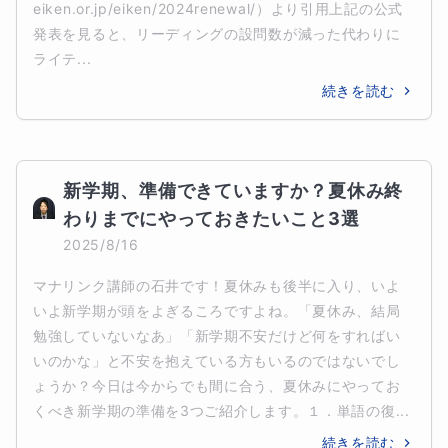
eiken.or.jp/eiken/2024renewal/）より引用上記の公式
発表を見ると、リーディングの設問数が減った代わりに
ライテ...
続きを読む
新学期、準備できていますか？夏休み終
わりまでにやっておきたいこと3選
2025/8/16
マナリンク講師の石井です！夏休みも後半に入り、いよ
いよ新学期が頭をよぎるころですよね。「夏休み、結局
勉強していないなあ」「新学期不安だけど何をすればい
いのかな」と不安を抱えている方もいるのではないでし
ょうか？今日は今からでも間に合う、夏休みにやってお
くべき新学期の準備を3つご紹介します。１．単語の復...
続きを読む