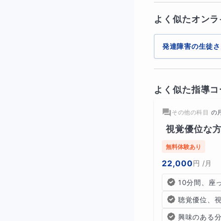
よく似たオンラ
発達障害の生徒さ
よく似た指導コ
その他の科目
の
視覚優位な
無料体験あり
22,000
円
/月
10分間、座
聴覚優位、
興味のある