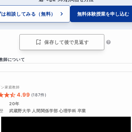
定着度を見て、ご相談させていただきます。必要に応じて、こ
ずは相談してみる
（無料）
無料体験授業を
申し込む
たします。
保存して後で見返す
の、不登校、発達などのご相談もできます。
行って頂く際に知りたいこと
教師について
タル面の安定度と学習意欲、
績・定期テスト点、
イン家庭教師
4.99
(
187
件)
と状態など
20年
歴
武蔵野大学 人間関係学部 心理学科 卒業