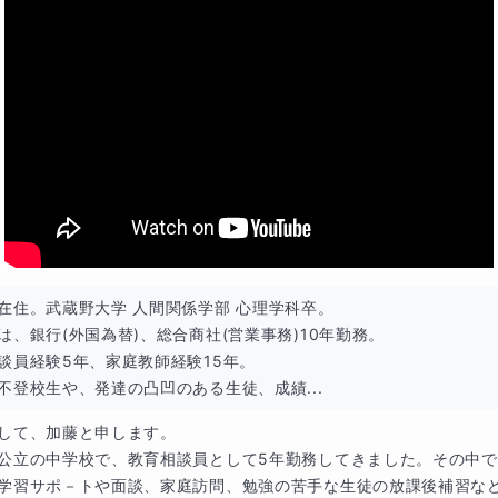
在住。武蔵野大学 人間関係学部 心理学科卒。

は、銀行(外国為替)、総合商社(営業事務)10年勤務。

談員経験5年、家庭教師経験15年。

不登校生や、発達の凸凹のある生徒、成績...
して、加藤と申します。

公立の中学校で、教育相談員として5年勤務してきました。その中
学習サポ－トや面談、家庭訪問、勉強の苦手な生徒の放課後補習な