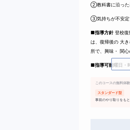
②教科書に沿った
③気持ちが不安定
■指導方針
登校復
は、復帰後の 大
所で、興味・ 関
■指導可能曜日・
日～土、10:00～
このコースの無料体験
■
宿題について
スタンダード型
事前のやり取りをもと
ご家庭のご要望を
■
教材について