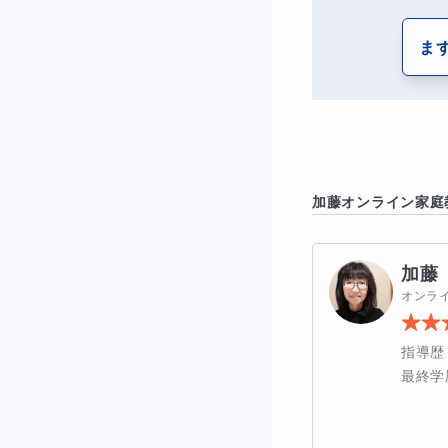
生徒さんの状態と
ま
プリントを用意い
■その他について
指導時間を使って
■
お問い合わせを
加藤
オンライン家庭
①生徒さんのメン
加藤
②不登校以前の成
オンラ
③発達特性の有無
指導歴
最終学