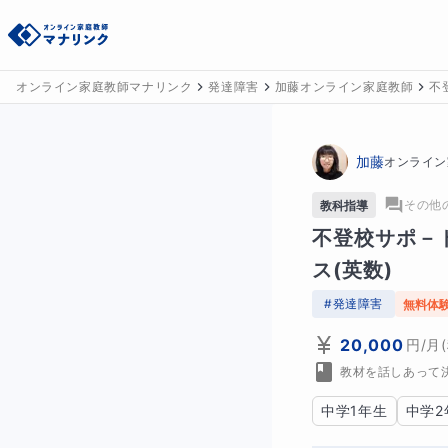
オンライン家庭教師マナリンク
発達障害
加藤オンライン家庭教師
不
加藤
オンライン
その他
教科指導
不登校サポ－
ス(英数)
#
発達障害
無料体
20,000
円
/月
教材を話しあって
中学1年生
中学2