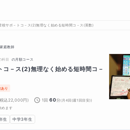
登校サポ－トコ－ス(2)無理なく始める短時間コ－ス(英数)
家庭教師
の科目
の
月額コース
トコ－ス(2)無理なく始める短時間コ－
験あり
60
(税込
22,000
円)
1回
分
(
月4回(週1回目安)
)
決めます
年生
中学3年生