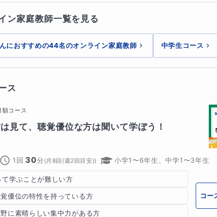
イン家庭教師一覧を見る
んにおすすめの44名のオンライン家庭教師
中学生コース
ース
月額コース
方は見て、聴覚優位な方は聞いて学ぼう！
30
1回
分
小学1〜6年生、中学1〜3年生
(
月8回(週2回目安)
)
って学ぶことが難しい方
コー
視覚優位の特性を持っている方
分野に素晴らしい集中力がある方