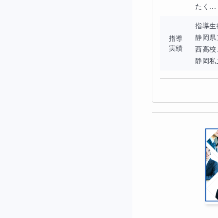
たく...
指導生
静岡県
指導
実績
西高校
静岡私立