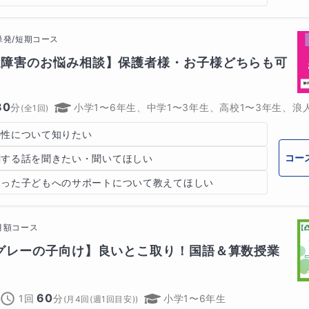
単発/短期コース
達障害のお悩み相談】保護者様・お子様どちらも可
30
分
小学1〜6年生、中学1〜3年生、高校1〜3年生、浪
(全
1
回)
特性について知りたい
コー
関する話を聞きたい・聞いてほしい
もった子どもへのサポートについて教えてほしい
月額コース
グレーの子向け】良いとこ取り！国語＆算数授業
60
1回
分
小学1〜6年生
(
月4回(週1回目安)
)