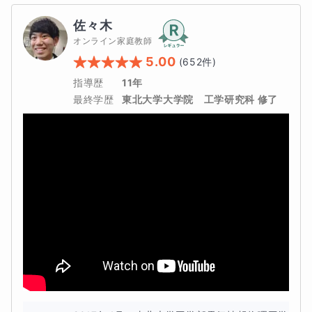
■ 高校数学で多くの人がつまずく理由
佐々木
私自身、高校で数学を初めて学んだとき、
オンライン家庭教師
「絶対値」や「場合分け」といった新しい考え方に強い戸
5.00
(
652
件)
惑いを感じました。
指導歴
11年
最終学歴
東北大学大学院　工学研究科 修了
中学までは公式を覚えて計算すれば解けていたのに、
高校数学では
状況によって考え方を変える
条件を整理して判断する
といった力が求められます。
この最初のつまずきを曖昧にしたまま授業を受け続ける
と、