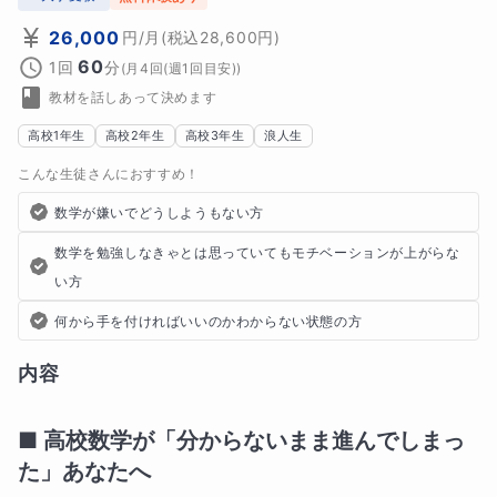
26,000
円
/月
(税込
28,600
円)
60
1回
分
(
月4回(週1回目安)
)
教材を話しあって決めます
高校1年生
高校2年生
高校3年生
浪人生
こんな生徒さんにおすすめ！
数学が嫌いでどうしようもない方
数学を勉強しなきゃとは思っていてもモチベーションが上がらな
い方
何から手を付ければいいのかわからない状態の方
内容
■ 高校数学が「分からないまま進んでしまっ
た」あなたへ