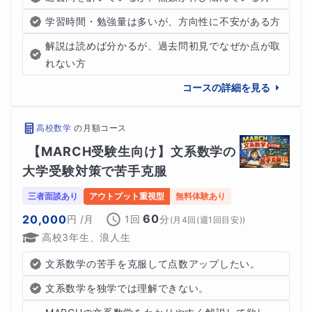
学習時間・勉強量は多いが、方向性に不安がある方
解説は読めば分かるが、過去問初見でなぜか点が取
れない方
コースの詳細を見る
高校数学
の
月額コース
【MARCH受験生向け】文系数学の
大学受験対策で苦手克服
三者面談あり
アウトプット重視型
無料体験あり
60
20,000
円
/月
1回
分
(
月4回(週1回目安)
)
高校3年生、浪人生
文系数学の苦手を克服して点数アップしたい。
文系数学を独学では理解できない。