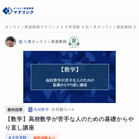
オンライン家庭教師マナリンク
大学受験
佐々木オンライン家庭教師
佐々木
オンライン家庭教師
高校数学
の
月額コース
教科指導
【数学】高校数学が苦手な人のための基礎からや
り直し講座
#
大学受験
無料体験あり