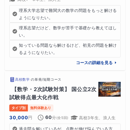
※本業の関係で指導時間帯の完全固定が難しい場合があり
理系大学志望で難関大の数学の問題をもっと解ける
ようになりたい。
ます。何卒ご容赦下さい。
理系志望だけど、数学が苦手で基礎から教えてほし
い。
■ お問い合わせ頂く際に知りたいこと
知っている問題なら解けるけど、初見の問題を解け
るようになりたい。
生徒さんの志望校（もしあれば）
コースの詳細を見る
高校数学
の
単発/短期コース
【数学・2次試験対策】 国公立2次
試験得点最大化作戦
タイプ別
無料体験あり
60
30,000
円
分
高校3年生、浪人生
(全
5
回)
過去問を解いているが、点数が伸び悩んでいる方