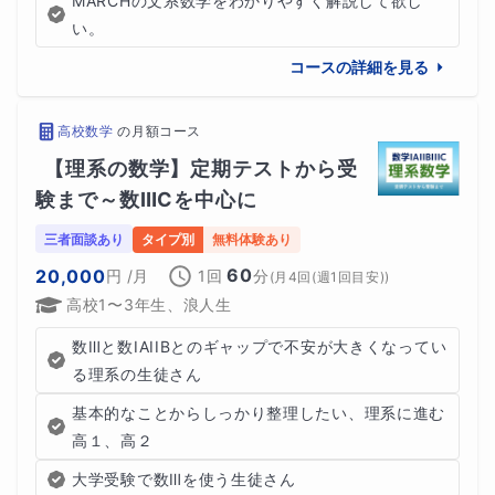
MARCHの文系数学をわかりやすく解説して欲し
い。
コースの詳細を見る
高校数学
の
月額コース
【理系の数学】定期テストから受
験まで～数ⅢCを中心に
三者面談あり
タイプ別
無料体験あり
60
20,000
円
/月
1回
分
(
月4回(週1回目安)
)
高校1〜3年生、浪人生
数Ⅲと数IAIIBとのギャップで不安が大きくなってい
る理系の生徒さん
基本的なことからしっかり整理したい、理系に進む
高１、高２
大学受験で数Ⅲを使う生徒さん