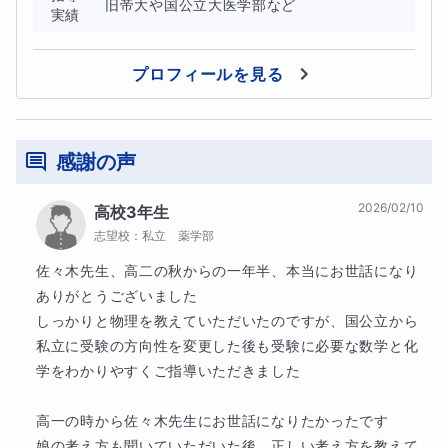
旧帝大や国公立大医学部など
かく苦手で、勉強する気が起きない」という生徒さんを多
実績
く担当してきました。
プロフィールを見る
授業ではまず、
どこで理解が止まっているのか
感謝の声
どの考え方が曖昧なのか
2026/02/10
高校3年生
志望校：
私立 薬学部
を一緒に確認し、
基礎から丁寧に積み直す
ことを重視しま
佐々木先生、高二の秋からの一年半、本当にお世話になり
した。
ありがとうございました

しっかりと物理を教えていただいたのですが、国公立から
すると、
私立に受験の方向性を変更した後も受験に必要な数学と化
「分かることが増えると、問題を解くのが少しずつ楽しく
学をわかりやすくご指導いただきました

なってきた」
高一の時から佐々木先生にお世話になりたかったです

と話してくれる生徒さんが少しずつ増えていきました。
娘の考え方も聞いていただいた後、正しい考え方を教えて