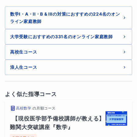
基礎が整理され、授業内容が理解しやすくなる
数学I・A・II・B & IIIの対策におすすめの224名のオン
簡単な問題なら自力で解けるようになる
ライン家庭教師
勉強への抵抗感が減り、自主学習ができるようになる
大学受験におすすめの331名のオンライン家庭教師
■ 対象の方
高校生コース
高校数学に強い苦手意識がある
浪人生コース
基礎からやり直したい
数学をこのまま放置したくない
よく似た指導コース
高校数学
の
月額コース
■ 対象外の方
【現役医学部予備校講師が教える】
応用問題・難関大学対策を目的とする方
難関大突破講座『数学』