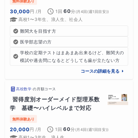
無料体験あり
高校数学をすでに得意としている方
60
30,000
円
/月
1回
分
(
月4回(週1回目安)
)
高校1〜3年生、浪人生、社会人
数学は、正しい順番で丁寧に学び直すことで、
必ず「わか
難関大を目指す方
る」ようになります。
医学部志望の方
この講座が、
学校の定期テストはまあまあ出来るけど、難関大の
高校数学を基礎から立て直すきっかけになれば幸いです。
模試や過去問になるとどうしても歯が立たない方
コースの詳細を見る
■ 宿題について
高校数学
の
月額コース
生徒さんの要望に合わせて対応いたします。
習得度別オーダーメイド型理系数
学　基礎〜ハイレベルまで対応
■ 指導可能時間帯/曜日
無料体験あり
60
20,000
円
/月
1回
分
(
月4回(週1回目安)
)
要相談
高校1〜3年生、浪人生