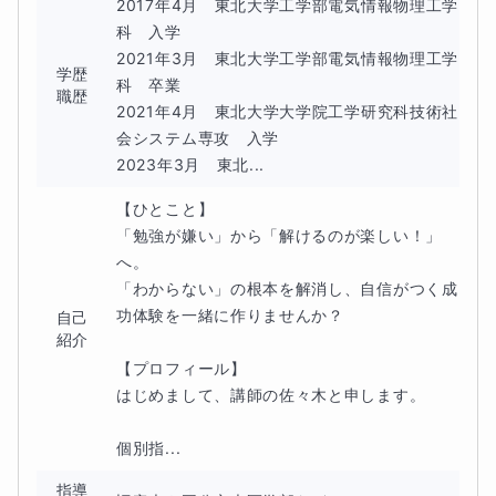
2017年4月　東北大学工学部電気情報物理工学
科　入学

授業が分からない
2021年3月　東北大学工学部電気情報物理工学
学歴
科　卒業

問題を見ても手が止まる
職歴
2021年4月　東北大学大学院工学研究科技術社
会システム専攻　入学

数学が嫌いになる
2023年3月　東北...
【ひとこと】

という悪循環に入ってしまいます。
「勉強が嫌い」から「解けるのが楽しい！」
へ。

数学が苦手になる原因の多くは、才能ではなく「
基礎の理
「わからない」の根本を解消し、自信がつく成
解が抜けたまま進んでしまったこと
」です。
功体験を一緒に作りませんか？

自己
紹介
【プロフィール】

■ 個別指導で大切にしてきた「基礎からのや
はじめまして、講師の佐々木と申します。

り直し」
個別指...
私が個別指導塾で講師として働いていた際、「数学がとに
指導