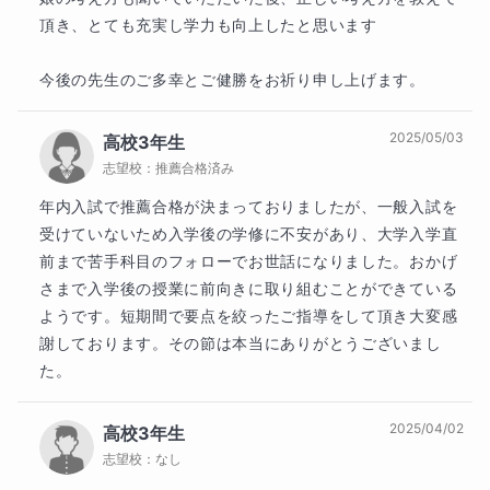
頂き、とても充実し学力も向上したと思います

■ 本講座で行うこと
今後の先生のご多幸とご健勝をお祈り申し上げます。
この講座では、
2025/05/03
高校3年生
高校数学の基礎を「分かったつもり」で終わらせず、使え
志望校：
推薦合格済み
る形にすること
を目的としています。
年内入試で推薦合格が決まっておりましたが、一般入試を
受けていないため入学後の学修に不安があり、大学入学直
授業では、
前まで苦手科目のフォローでお世話になりました。おかげ
さまで入学後の授業に前向きに取り組むことができている
基礎事項をかみ砕いて解説
ようです。短期間で要点を絞ったご指導をして頂き大変感
謝しております。その節は本当にありがとうございまし
その場で答える一問一答形式の確認
た。
小さな成功体験を積み重ねる進め方
2025/04/02
高校3年生
志望校：
なし
を取り入れています。