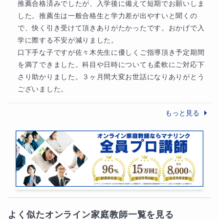
推薦合格済みでしたが、入学後に備えて短期でお願いしま
した。推薦生は一般合格生と学力差が出やすいと聞くの
特に、早押しクイズ形式の一問一答を通して、
で、快く引き受けて頂きありがたかったです。おかげで入
「自分で答えられた」という感覚を大切にします。
学に際する不安が減りました。

口下手な子ですが佐々木先生に優しくご指導頂き予定期間
を満了できました。科目や日時についても柔軟にご対応下
■ 本講座を受けるとどう変わるか
さり助かりました。３ヶ月間大変お世話になりありがとう
ございました。
Before（受講前）
もっと見る
数学が苦手・嫌い
授業内容が理解できない
何から勉強すればいいか分からない
After（受講後）
よく似たオンライン家庭教師一覧を見る