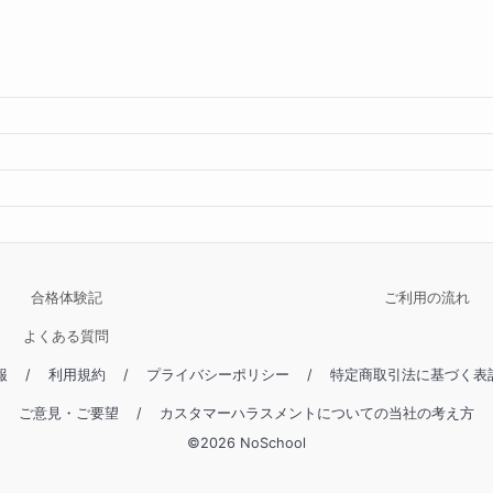
るだけでなく、「これなら自分にもできる」という
しています。

面はもちろん、受験に向けたメンタル面もしっかり
様の「自走する力」を一緒に育てていきましょう。
ご相談ください。
ってるけど、体が動かない……」 「授業を聞いても
じてしまう……」

合格体験記
ご利用の流れ
よくある質問
 実は、私も高校生の頃は全く同じでした。勉強が嫌
らではなく、ただ「面白さを感じるポイント」にま
報
/
利用規約
/
プライバシーポリシー
/
特定商取引法に基づく表
ん。

ご意見・ご要望
/
カスタマーハラスメントについての当社の考え方
©
2026
NoSchool
とはやりません。まずは「ここなら分かる！」とい
つパズルを解くように「分かった」を積み重ねてい