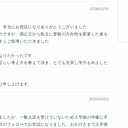
問題を解く

基礎的な考え方の組み合わせ」でしかありません。 
2026/02/10
なぜそうなるのか」という本質的な考え方を身につ
の力で解き進める「思考力」を養います。

、本当にお世話になりありがとうございました

のですが、国公立から私立に受験の方向性を変更した後も
すくご指導いただきました

ていいか迷っている

りたかったです

ず、焦っている

正しい考え方を教えて頂き、とても充実し学力も向上した
ひ一度お話を聞かせてください。 「勉強って、意外
、一緒に見つけていきましょう。

り申し上げます。
2025/05/03
ましたが、一般入試を受けていないため入学後の学修に不
定が難しい場合があります。何卒ご容赦下さい。

目のフォローでお世話になりました。おかげさまで入学後