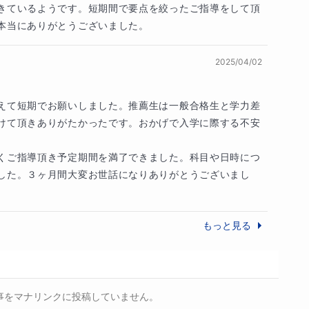
きているようです。短期間で要点を絞ったご指導をして頂
本当にありがとうございました。
2025/04/02
、英語、物理、化学

えて短期でお願いしました。推薦生は一般合格生と学力差
導についても対応可能なケースがあるため、お気軽
けて頂きありがたかったです。おかげで入学に際する不安
くご指導頂き予定期間を満了できました。科目や日時につ
した。３ヶ月間大変お世話になりありがとうございまし
に留めていただき、ありがとうございます。

、「もっと早くからやっていれば」「どうしてやる
もっと見る
い思いをされることも多いかと思います。しかし、
格ではなく「やり方が分からない」ことや「成功体
事をマナリンクに投稿していません。
話を通じて、どこで学習が止まっているのかを正確