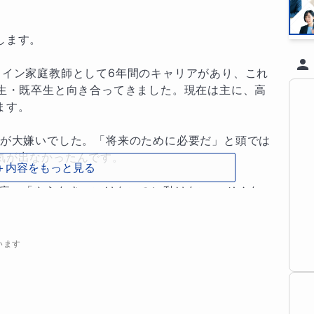
ます。

ライン家庭教師として6年間のキャリアがあり、これ
高生・既卒生と向き合ってきました。現在は主に、高
す。

強が大嫌いでした。「将来のために必要だ」と頭では
が出なかったんです。

＋内容をもっと見る
痛」「やらなきゃいけないのに動けない」 そんな
分かります。

つけ、もう一度走り出すためのサポートを全力で努
います
番の原因は「成長を実感できず、楽しいと思えない