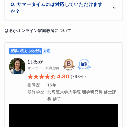
動画と板書のセットになります。

少しの解説で解決しそうな場合は授業時間外でも無料で
サマータイムには対応していただけます
１回500円で月７回以上は無料ですが、一ヶ月ごとに回
対応いたします。ただ、こちらの都合ですぐにお返事で
か？
数がリセットされます。一回のチャットサポートで大問
きない場合もございますのでご了承ください。
２つ程度まで、小問５つ程度までを目安にしておりま
「こういった点」を大切にしながら指導を進めていきます
可能な限り対応いたします。

す。
はるか
オンライン家庭教師について
本授業に進められる時点で前後のコマが空いている場合
私の授業では、
数学用語や文章問題
に重きをおきつつ、日
は、サマータイムに備えブロックいたしますのでご安心
本の中学校の進度に合わせ、高校受験を見据えた内容で進
ください。

授業の見える化機能
対応
ただし、もしご希望の授業時間帯の前後に既に授業が入
めます。なお、指導は全て日本語で行います。
っていた場合、対応が難しくなる場合がございます。ご
はるか
希望の曜日・時間帯が限られる場合はお早めにお問い合
オンライン家庭教師
わせください。
4.80
(
768
件)
■宿題について
指導歴
15年
最終学歴
北海道大学大学院 理学研究科 修士課
基本的にレッスンで学習した事柄の復習問題を出します
程 修了
が、生徒さんの理解度に応じて難易度を調整いたします。