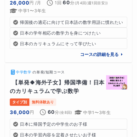
60
26,000
円
/月
1回
分
(
月4回(週1回目安)
)
中学1〜3年生
帰国後の適応に向けて日本語の数学用語に慣れたい
日本の学年相応の数学力を身につけたい
日本のカリキュラムにそって学びたい
コースの詳細を見る
中学数学
の
単発/短期コース
【単発🍀海外子女】帰国準備！日本
のカリキュラムで学ぶ数学
タイプ別
無料体験あり
60
36,000
円
分
中学1〜3年生
(全
8
回)
日本に帰国予定の中学生のお子様
日本の学習内容を定着させたいお子様