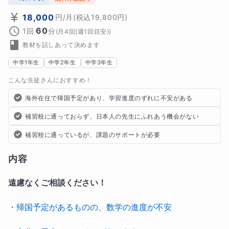
18,000
円
/月
(税込
19,800
円)
60
1回
分
(
月4回(週1回目安)
)
教材を話しあって決めます
中学1年生
中学2年生
中学3年生
こんな生徒さんにおすすめ！
海外在住で帰国予定があり、学習進度のずれに不安がある
補習校に通っておらず、日本人の先生にふれあう機会がない
補習校に通っているが、課題のサポートが必要
内容
遠慮なくご相談ください！
・帰国予定があるものの、数学の進度が不安