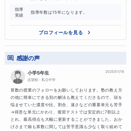
指導
また、zoom上の報告は保護者さまのご都合がつかなけれ
指導年数は15年になります。
実績
ば省略してもかまいません。
プロフィールを見る
なお、授業後には授業で使用した板書のpdfと授業報告を
チャットでお送りいたします。
感謝の声
■お問合せを行って頂く際に知りたいこと
2025/01/16
小学5年生
志望校：
私立中学
在住国と、補習校の有無
算数の授業のフォローをお願いしております。塾の教え方
の他に簡単にできる別の解法も教えてくださるので、頭を
志望校（あれば）
悩ませていた濃度や比、割合、速さなどの重要単元も苦手
→得意な単元にかわり、復習テストでは安定的に7割以上
生徒さんの日本語のレベル（日常会話が可能かどうか）
とれ、最高得点も大幅に更新することができました。おか
げさまで娘も算数に関しては苦手意識も少なく取り組めて