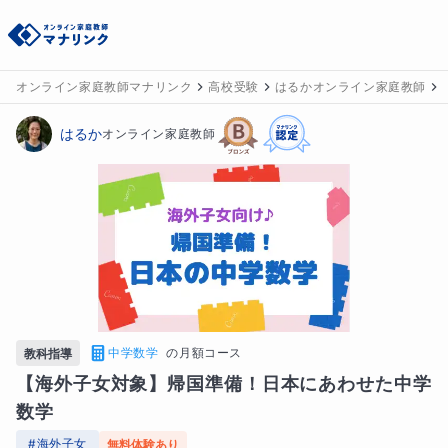
オンライン家庭教師マナリンク
高校受験
はるかオンライン家庭教師
はるか
オンライン家庭教師
中学数学
の
月額コース
教科指導
【海外子女対象】帰国準備！日本にあわせた中学
数学
#
海外子女
無料体験あり