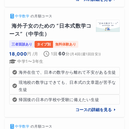
中学数学
の
月額コース
海外子女のための “日本式数学コ
ース”（中学生）
三者面談あり
タイプ別
無料体験あり
60
18,000
円
/月
1回
分
(
月4回(週1回目安)
)
中学1〜3年生
海外在住で、日本の数学から離れて不安がある生徒
現地校の数学はできても、日本式の文章題が苦手な
生徒
帰国後の日本の学校や受験に備えたい生徒
コースの詳細を見る
中学数学
の
月額コース