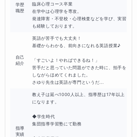
臨床心理コース卒業

学歴
職歴
在学中は心理学を専攻。

発達障害・不登校・心理検査などを学び、実習
も経験しております。
英語が苦手でも大丈夫！

基礎からわかる、前向きになれる英語授業♪

自己
「すごいよ！やればできるね！」

紹介
苦手だと思っていた問題ができた時に、拍手を
しながらほめてくれました。

さゆり先生は英語が専門というだ...
教え子は延べ1000人以上、指導歴は17年以上
になります。

◆学生時代

集団指導学習塾にて勤務

指導
実績