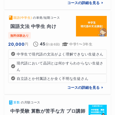
コースの詳細を見る
国語(中学生)
の
単発/短期コース
国語文法 中学生 向け
無料体験あり
45
20,000
円
分
中学1〜3年生
(全
6
回)
中学生で現代語の文法がよく理解できない生徒さん
現代語において品詞とは何かすらわからない生徒さ
ん
自立語とか付属語とか全く不明な生徒さん
コースの詳細を見る
算数
の
月額コース
中学受験 算数が苦手な方 プロ講師