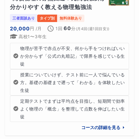
分かりやすく教える物理勉強法
三者面談あり
タイプ別
無料体験あり
60
20,000
円
/月
1回
分
(
月4回(週1回目安)
)
高校1〜3年生
物理が苦手で赤点が不安、何から手をつければいい
か分からず「公式の丸暗記」で限界を感じている生
徒
授業についていけず、テスト前に一人で悩んでいる
方。基礎の基礎まで遡って「わかる」を体験したい
生徒
定期テストでまずは平均点を目指し、短期間で効率
よく物理の「概念」を整理して点数を伸ばしたい生
徒
コースの詳細を見る