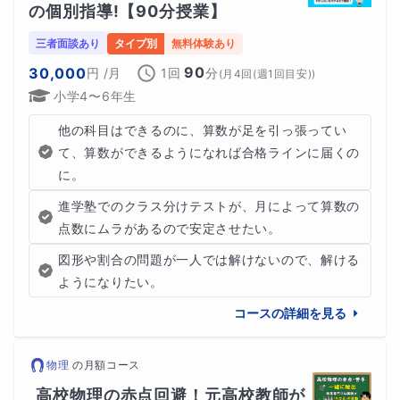
の個別指導!【90分授業】
三者面談あり
タイプ別
無料体験あり
90
30,000
円
/月
1回
分
(
月4回(週1回目安)
)
小学4〜6年生
他の科目はできるのに、算数が足を引っ張ってい
て、算数ができるようになれば合格ラインに届くの
に。
進学塾でのクラス分けテストが、月によって算数の
点数にムラがあるので安定させたい。
図形や割合の問題が一人では解けないので、解ける
ようになりたい。
コースの詳細を見る
物理
の
月額コース
高校物理の赤点回避！元高校教師が