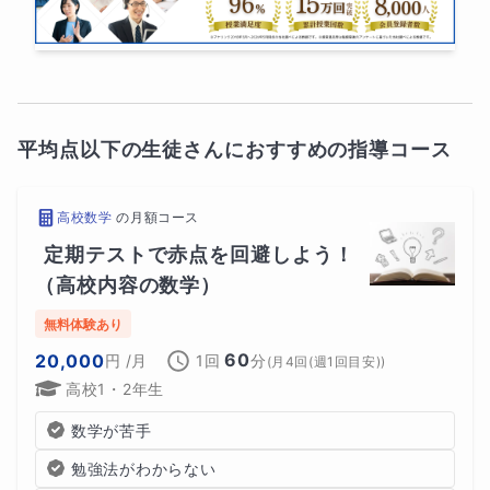
平均点以下の生徒さんにおすすめの指導コース
高校数学
の
月額コース
定期テストで赤点を回避しよう！
（高校内容の数学）
無料体験あり
60
20,000
円
/月
1回
分
(
月4回(週1回目安)
)
高校1・2年生
数学が苦手
勉強法がわからない