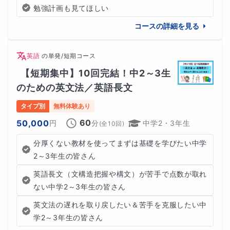
勉強計画も見てほしい
コースの詳細を見る
英語
の
単発/短期コース
【短期集中】10回完結！中2～3生
のための英文法／英語長文
タイプ別
無料体験あり
60
50,000
円
分
中学2・3年生
(全
10
回)
分厚くない教材を使ってまずは基礎を学びたい中学
2～3年生の皆さん
英語長文（文構造把握や構文）が苦手で点数が取れ
ない中学2～3年生の皆さん
英文法の遅れを取り戻したい＆苦手を克服したい中
学2～3年生の皆さん