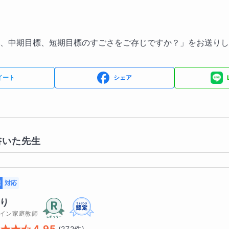
、中期目標、短期目標のすごさをご存じですか？」をお送りし
イート
シェア
書いた先生
能
対応
り
イン家庭教師
4.95
(
272
件)