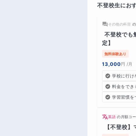
不登校生にお
その他の科目
不登校でも
定】
無料体験あり
13,000
円
/月
学校に行け
料金をでき
学習習慣を
英語
の
月額コ
【不登校】