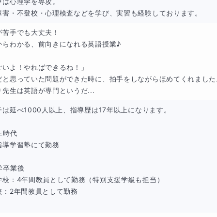
中は心理学を専攻。

障害・不登校・心理検査などを学び、実習も経験しております。
が苦手でも大丈夫！

からわかる、前向きになれる英語授業♪

ごいよ！やればできるね！」

だと思っていた問題ができた時に、拍手をしながらほめてくれました。
り先生は英語が専門というだ...
子は延べ1000人以上、指導歴は17年以上になります。

時代

指導学習塾にて勤務

卒業後

学校：4年間教員として勤務（特別支援学級も担当）

校：2年間教員として勤務
