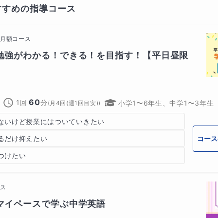
すすめの指導コース
の
月額コース
勉強がわかる！できる！を目指す！【平日昼限
60
1回
分
小学1〜6年生、中学1〜3年生
(
月4回(週1回目安)
)
ないけど授業にはついていきたい
コース
るだけ抑えたい
つけたい
ース
マイペースで学ぶ中学英語