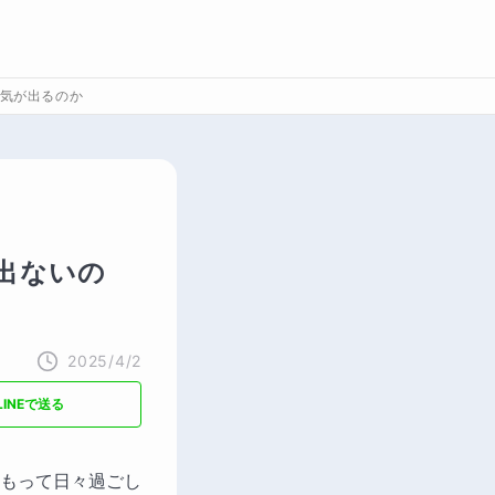
気が出るのか
出ないの
2025/4/2
LINEで送る
もって日々過ごし