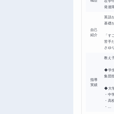
職歴
在学
発達
英語
基礎
自己
紹介
「す
苦手
さゆ
教え
◆学生
集団
指導
実績
◆大学
・中
・高
・...