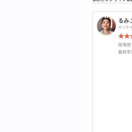
るみ
オンラ
指導歴
最終学