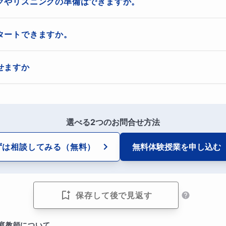
取り掛かられることをお勧めします
グやリスニングの準備はできますか。
スピーキング、面接、2次試験準備に特化したものですが、リーディ
タートできますか。
であれば、そちらのコースもご用意しています
お伝えください。受講の頻度もご希望をお伝えください。
せますか
集中的に回数を増やすことも、時間を延長することも可能です
選べる2つのお問合せ方法
ずは相談してみる
（無料）
無料体験授業を
申し込む
保存して後で見返す
庭教師について