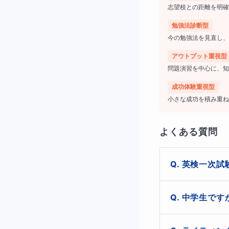
志望校との距離を明確
勉強法診断型
今の勉強法を見直し、
アウトプット重視型
問題演習を中心に、知
成功体験重視型
小さな成功を積み重ね
よくある質問
英検一次試
経験豊富な
もちろん大丈夫で
中学生です
接対策」で
英検というのは
ていなくても大
ーーーーーーーー
はい。中学生、