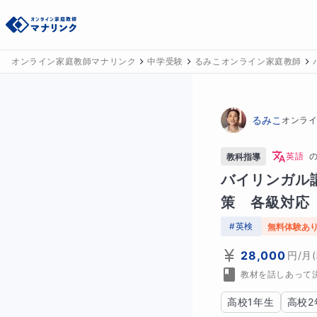
オンライン家庭教師マナリンク
中学受験
るみこオンライン家庭教師
るみこ
オンラ
英語
教科指導
バイリンガル
策　各級対応
#
英検
無料体験あ
28,000
円
/月
教材を話しあって
高校1年生
高校2