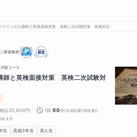
バイリンガル講師と英検面接対策 英検二次試験対策 各級対応
イン家庭教師
の
月額コース
講師と英検面接対策　英検二次試験対
り
60
(税込
30,800
円)
1回
分
(
月4回(週1回目安)
)
決めます
年生
高校3年生
浪人生