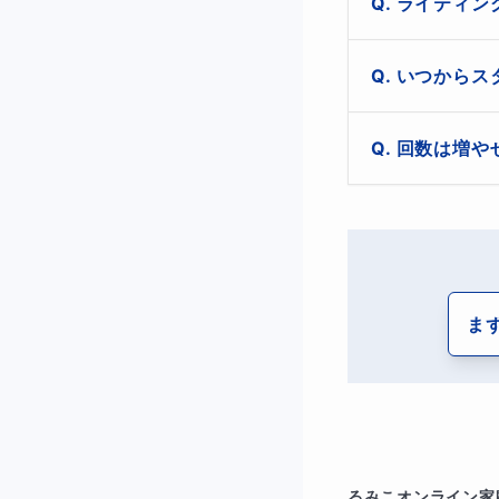
試験のご準備に
ライティン
ています。
このコースは、
いつからス
の準備をご希望
ご希望の日時を
回数は増や
はい。試験まで
ま
るみこ
オンライン家