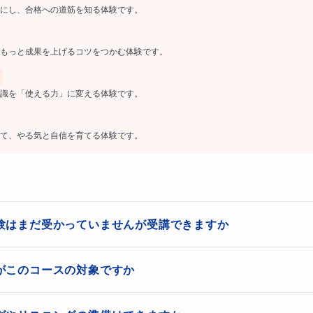
にし、合格への道筋を知る体験です。
もっと成果を上げるコツをつかむ体験です。
識を「使える力」に変える体験です。
て、やる気と自信を育てる体験です。
験はまだ受かっていませんが受講できますか
バイリンガル英語講師
と「
英検ニ次試験
す。

がこのコースの対象ですか
、
ご一緒に英検合格に向け準備しましょ
英語力全般を図るテストですので、英語全般に興味のある方や、まだ
歓迎です。一次試験合格後すぐ二次試験が実施されますので、できる
ーーーー
高校生、社会人、英検面接の準備をしたい方はどなたでも受講できま