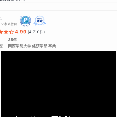
こ
イン家庭教師
4.99
(
4,710
件)
35年
歴
関西学院大学 経済学部 卒業