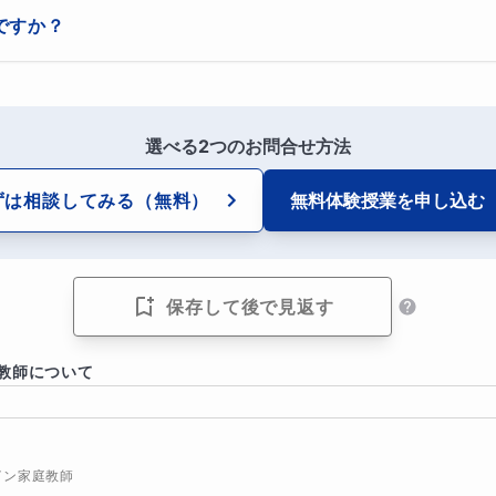
ですか？
ゃいけないもの」になると
は読売KODOMO新聞を指定させていただいております。
ってしまいます。
選べる2つのお問合せ方法
ずは相談してみる
（無料）
無料体験授業を
申し込む
と言うのは逆効果。
ても、言ってしまう…！
保存して後で見返す
教師について
に熱中して取り組むのに。
強できたらいいのに！
イン家庭教師