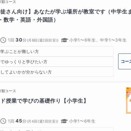
月額コース
生徒さん向け】あなたが学ぶ場所が教室です（中学生
・数学・英語・外国語）
30
1回
分
小学1〜6年生、中学1〜3年生
(
月8回(週2回目安)
)
で学ぶことが難しい方
コー
スでゆっくりと学びたい方
習してよいかが分からない方
月額コース
イド授業で学びの基礎作り【小学生】
記事を取り上げ、クイズ形式で答えてもらいながら一緒に読ん
イズの難易度は調整しますので、ご安心ください。
45
1回
分
小学1〜6年生
(
月4回(週1回目安)
)