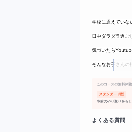
学校に通えていな
日中ダラダラ過ご
気づいたらYout
そんなお子さんの
このコースの無料体験
こんなお悩みを抱
スタンダード型
事前のやり取りをもと
よくある質問
何を隠そう、これ