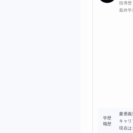
指導歴
最終学
その思いから誕生
この『新聞からの
◆ 国語を中心
このコースでは、
※ 読売KODOM
慶應義
学歴
キャリ
職歴
主に
現在は