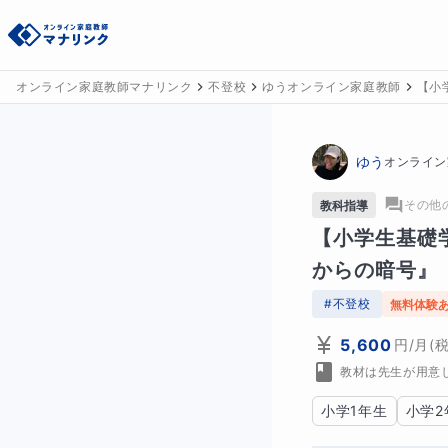
オンライン家庭教師マナリンク
不登校
ゆうオンライン家庭教師
【小
ゆう
オンライン
その他
教科指導
【小学生基礎
からの暗号』
#
不登校
無料体験
5,600
円
/月
(
教材は先生が用意
小学1年生
小学2