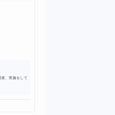


開発、実施をして
がどうしてもあるの
とてもよい教材で