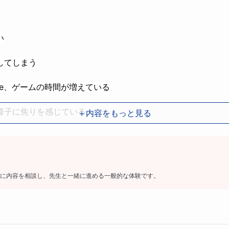
い
してしまう
ube、ゲームの時間が増えている
様子に焦りを感じている…
＋内容をもっと見る
えていませんか？
に内容を相談し、先生と一緒に進める一般的な体験です。
は数年前の私です。笑