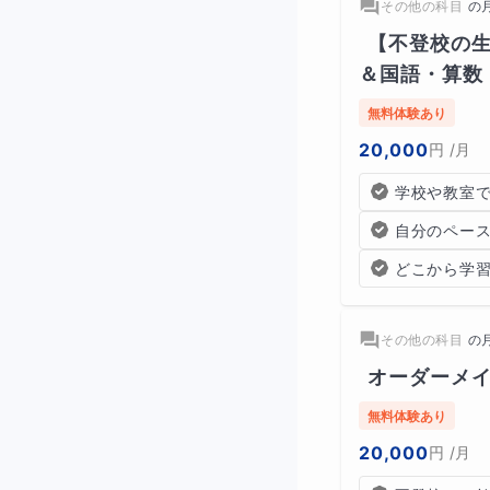
その他の科目
の
【不登校の
＆国語・算数
無料体験あり
20,000
円
/月
学校や教室
自分のペー
どこから学
その他の科目
の
オーダーメ
新聞全体から広く
無料体験あり
読解力に応じてク
20,000
円
/月