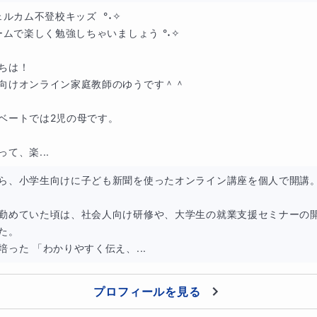
な記事から出題されるクイズ（国語読解）
ェルカム不登校キッズ  °˖✧

ゲームで楽しく勉強しちゃいましょう °˖✧

国名、地名探し（社会地理）
ちは！

の計算問題（算数計算）
向けオンライン家庭教師のゆうです＾＾

ベートでは2児の母です。

て、楽...
ら、小学生向けに子ども新聞を使ったオンライン講座を個人で開講。
んのペースに合わせて難易度を調整します
勤めていた頃は、社会人向け研修や、大学生の就業支援セミナーの
た。

培った 「わかりやすく伝え、...
とで、自分が興味を持たない情報に触れにくくなるということ
ます。
プロフィールを見る
新聞は、さまざまなジャンルの話題に広く触れることのできる