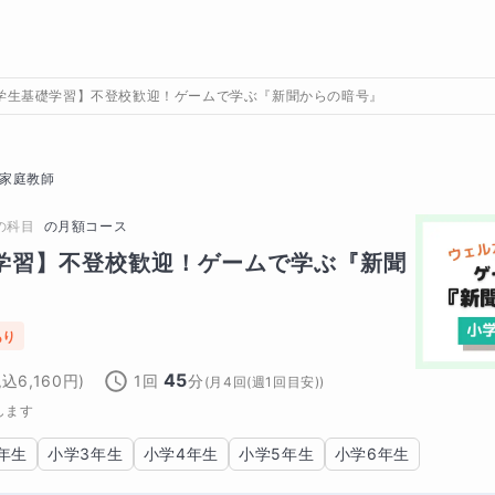
学生基礎学習】不登校歓迎！ゲームで学ぶ『新聞からの暗号』
家庭教師
の科目
の
月額コース
学習】不登校歓迎！ゲームで学ぶ『新聞
あり
45
税込
6,160
円)
1回
分
(
月4回(週1回目安)
)
します
年生
小学3年生
小学4年生
小学5年生
小学6年生