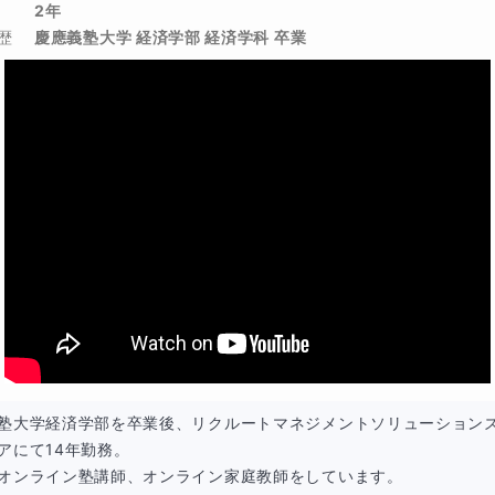
2年
歴
慶應義塾大学 経済学部 経済学科 卒業
したオリジナルゲーム教材による科目横断型コースが
暗号』です。
に、算数、社会にも触れる科目横断型コース『新聞からの
こども新聞を使って授業を進めます。
O新聞の購読が必要です。
塾大学経済学部を卒業後、リクルートマネジメントソリューション
アにて14年勤務。

オンライン塾講師、オンライン家庭教師をしています。