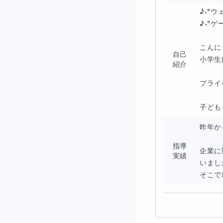
・新聞のさまざま
♪˖°ウ
♪˖°
・新聞に出てくる
こんに
自己
・暗号解読のため
小学生
紹介
で構成されます。
プライ
子どもっ
昨年か
※ すべて生徒さ
指導
企業に
実績
いまし
そこで
学校に行かないこ
ではないかと思い
そういった意味で