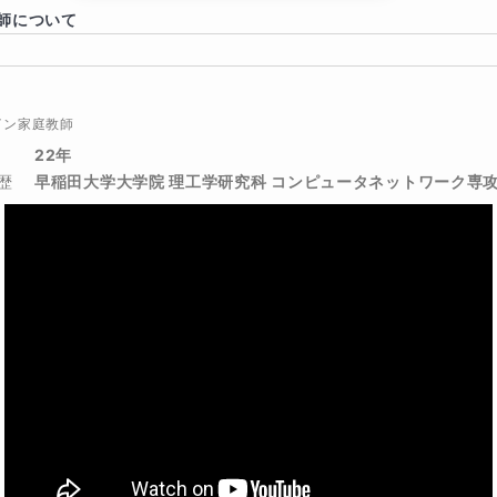
師について
リキュラムをくぐり抜けるために必要な能力の一つが
間で処理する能力です
イン家庭教師
22年
歴
早稲田大学大学院 理工学研究科 コンピュータネットワーク専攻
試は全体的に
の問題を解かなくてはいけない傾向にあります
然科学のベースとなる学問です
く処理する力は
ために必要なだけにとどまらず