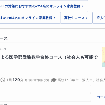
 & IIIの対策におすすめの224名のオンライン家庭教師
は志望校の問題よりも易しいレベルの問題から問題演習を始め
すめの64名のオンライン家庭教師
高校生コース
浪人
上げていき無理なく志望校のレベルに到達することを目指しま
ース
テキストは現在の学力レベルを基準に
コース
による医学部受験数学合格コース（社会人も可能で
きるレベルのものを相談して決めていきます
120
1回
分
して解き進めてもらい
高校1〜3年生、浪人生、社会
(
月8回(週2回目安)
)
ースに、もっとうまい解法はないのか？
コー
は過不足なく記述できているか？