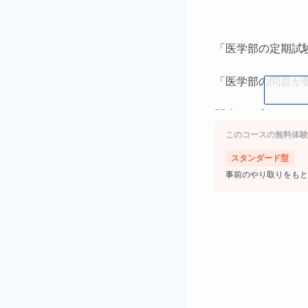
「医学部の定期試
「医学部の問題が
間違って入ってし
このコースの無料体験
スタンダード型
事前のやり取りをもと
なんて言われたり
医学部に入っても
おびただしい量の