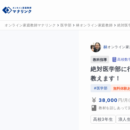
オンライン家庭教師マナリンク
医学部
林オンライン家庭教師
絶対医
林
オンライン家
高校数
教科指導
絶対医学部に
教えます！
#
医学部
無料体験
38,000
円
/月
教材を話しあって
高校3年生
浪人