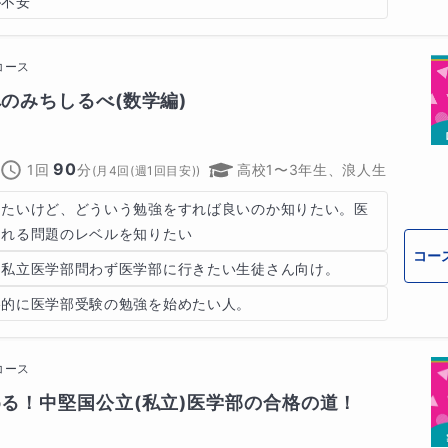
が不安
を検討していきます
コース
のみちしるべ(数学編)
90
1回
分
高校1〜3年生、浪人生
(
月4回(週1回目安)
)
きたいけど、どういう勉強をすれば良いのか知りたい。医
される問題のレベルを知りたい
コー
、私立医学部問わず医学部に行きたい生徒さん向け。
格的に医学部受験の勉強を始めたい人。
コース
る！中堅国公立(私立)医学部の合格の道！