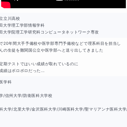
も重要な能力なのです
立立川高校

田大学理工学部情報学科

田大学院理工学研究科コンピュータネットワーク専攻
問題を
で20年間大手予備校や医学部専門予備校などで理系科目を担当し

んの生徒を難関国公立や医学部へと送り出してきました

より迅速に」「より正確に」解くための手法を勉強していきま
定期テストではいい成績が取れているのに

成績はボロボロだった...
な分野の境界線はありません
医学科

ためそこに線引きしただけのものです
学/信州大学/防衛医科大学校

科大学/北里大学/金沢医科大学/川崎医科大学/聖マリアンナ医科大学
数Aの平面図形の問題のようにみえても