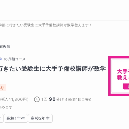
学部に行きたい受験生に大手予備校講師が数学教えます！
庭教師
学
の
月額コース
行きたい受験生に大手予備校講師が数学
あり
90
(税込
41,800
円)
1回
分
(
月4回(週1回目安)
)
決めます
生
高校1年生
高校2年生