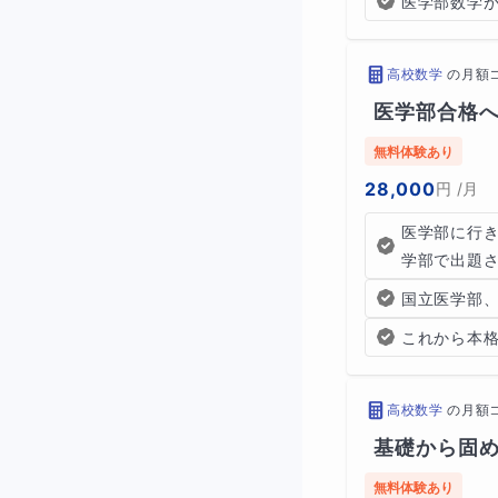
医学部数学
といったような点
高校数学
の
月額
医学部合格へ
無料体験あり
28,000
円
/月
医学部に行
学部で出題
国立医学部
これから本
高校数学
の
月額
基礎から固め
無料体験あり