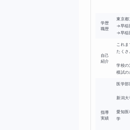
医学生となった後
東京都
学歴
→早稲
職歴
→早稲
この講座では入試
これま
たくさ
「より簡単に」「
自己
紹介
学校の
模試の
本来学問には明確
医学部
学習を容易にする
新潟大
愛知医
指導
実績
学

例えば一見すると