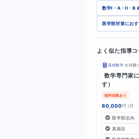
数学I・A・II・B
この講座ではまず
医学部対策におす
少しずつ難易度を
よく似た指導コ
メインで使用する
高校数学
の
月額
数学専門家
無理なくクリアで
す）
無料体験あり
80,000
円
/月
テキストを宿題に
医学部志向
授業ではそれをベ
真面目
記述が必要な生徒