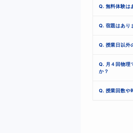
無料体験は
・目標までの計画
以上の2点です。
はい、ございます
宿題はあり
す。
はい、ございます
授業日以外
◆大学受験
基本的には授業
くこともござい
チャットは24
月４回物理
「行きたい大学が
ます。

か？
にかく
問題集を解
また、生徒さん
プランの加入をご
はい、可能です。
授業回数や
基本的には好き
【オプションプラ
応しております
このコースでは、
>> https://mana
はい、可能です。
大学受験までの学
単発授業や延長
ら、個別にその
オンライン授業ス