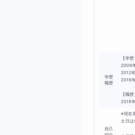
【学歴
2009
この計画表は、そ
2012
学歴
2016
職歴
また、日頃から勉
【職歴
2016
私の授業では、プ
※現在
土日は
また、授業だけで
自己
紹介