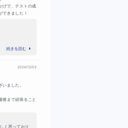
かげで、テストの成
ができました！
るまで粘り強く
てある程度決まって
続きを読む
取れる
ようになりま
み重ねがあった
2024/12/03
解説
します。
した！

いました。

然にできるようにな
最後まで頑張ること
しく思っており