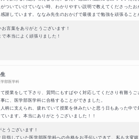
業がついていけていない時、わかりやすい説明で教えてくださったお
は、個々の進路や目標を込みで考えます。
も感謝しています。ななみ先生のおかげで最後まで勉強を頑張ること
いお言葉をありがとうございます！

まで本当によく頑張りました！

らない問題をそのままにせず、一つひとつ丁寧に向き合い、理解でき
い問題というのは、範囲はもちろん、問題を作る大学側によっ
組んでいた姿がとても印象に残っています。

査し、重点的に取り組むことで、模試などでは
すぐにいい点を
アップや「解ける！」という実感が増えていったのは、その努力の積
年生
こそだと思います。

医学部医学科
わらせないために、授業では、生徒が理解できるまで
徹底的に
らこそ、大切な学習のお手伝いをさせていただきありがとうございま
て授業をして下さり、質問にもすばやく対応してくださり有難うござ
からのご活躍も心より応援しております！
事に、医学部医学科に合格することができました。

しっかりと身につけることで、今までわからなかった問題も自
お人柄に支えられ、疲れていて授業を休みたいと思う日もあった中で
しています。本当にありがとうございました！！
がとうございます！

と目指していた医学部医学科への合格をお手伝いできて、私も大変嬉