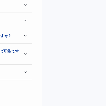
を予定しておりま
すか?
、予習していただ
事させていただき
は可能です
。計画を立てずにと
以下のオプション
って臨機応変に対
を達成できるように
望がございました
てるので、何をすれ