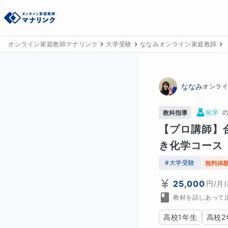
オンライン家庭教師マナリンク
大学受験
ななみオンライン家庭教師
ななみ
オンラ
化学
教科指導
【プロ講師】
き化学コース
#
大学受験
無料体
25,000
円
/月
教材を話しあって
高校1年生
高校2