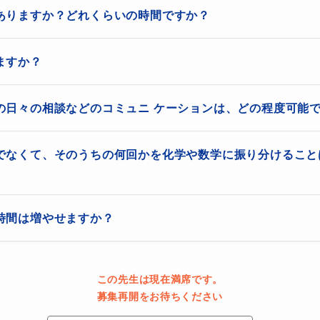
ありますか？どれくらいの時間ですか？
をしっかり立てて授業を行うこと！
。無料体験は、{前半30分：授業、後半30分：三者面談}の約60分
ますか？
。

の日々の相談などのコミュニ ケーションは、どの程度可能で
コースの勉強法・進め方・未来像
の復習範囲を宿題とすることが多いですが、学力の高い生徒さんには
ます。希望がある場合は、ご相談いただけますと幸いです。
時間受け付けております。返事は基本即日、遅くても次の日にはお返
でなくて、そのうちの何回かを化学や数学に振り分けること
あるが、何から頑張っていいのかわからない」
と困っている方
くことだけ
をしていませんか？
とのチャットのコミュニケーションや、質問対応をご希望の場合は、
検討ください。



時間は増やせますか？
な回数をお選びいただけるようにしています。理解度や進捗状況によ
ン】数学/物理/化学チャット質問＆自主学習計画

。
面談の際に生徒さんや保護者様と進路や目標の確認をし、それ
link.jp/teacher/14230/courses/8961


習計画
を提示します。
授業を希望される場合や、もともと週2のコースにしたいなど、ご希
この先生は現在満席です。
分の料金を追加設定させていただきますのでご相談ください。
募集再開をお待ちください
ケジュールの計画ももちろんですが、
自習計画
もしっかりと立