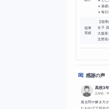
🔹と
何をすればいいか
🔹基
🔹毎日
の授業を受ければ
【指導
授業時間よりも
自
女子 
指導
実績
大阪星
北野高校
「授業」と「自習
感謝の声
◆過去に実
高校3
志望校：
大学受験コースで
過去問や解き方
ために
何をどれだ
たおかげで自分の