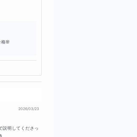
こなせる方なら、
私
す。
🌸

2026/03/23
になりたいか
、その
で説明してくださっ

