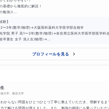
にかくわかりやすい！

も全て教えるので、言われたことや、毎回の宿題をきっちりと
礎の基礎から徹底的に解説！

の勉強ス...
必ず成績は伸びます
。
経験】

習時間の方が長い
ので、そこでどれだけ勉強できるかが勝負で
高2〜3年(数学/物理)→大阪医科薬科大学医学部合格🌸

光学院 男子 高1〜3年(数学/物理)→奈良県立医科大学医学部医学科合格
卒業生 女子 浪人生(物理)→...
」この２つを押さえて、高校化学を完璧に理解しましょう！
プロフィールを見る
績を出したオリジナルの指導法
年生
甲南大学、龍谷大学
は、まず初めに
どれだけ理解しているか
、
どこまでできるよう
がわからない問題をひとつひとつ丁寧に教えていただき、理解するま
け勉強していくか
の計画を立てます。
力で解ける問題が増えました。また、勉強の相談にも乗っていただき