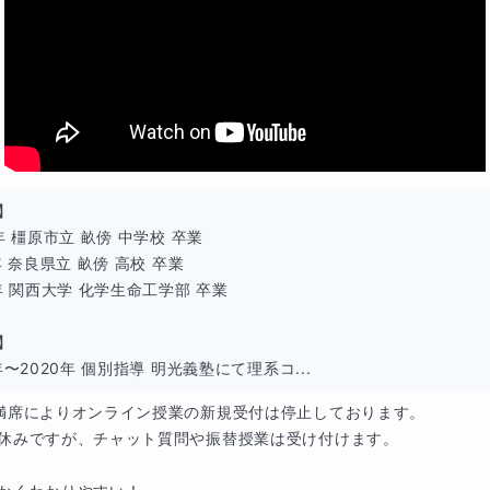
】

年 橿原市立 畝傍 中学校 卒業

れぞれのレベルや目標に合わせて
完全にオリジナルで作成
しま
年 奈良県立 畝傍 高校 卒業

年 関西大学 化学生命工学部 卒業

強に取り組む癖をつけることで、
目標達成率がぐんと上がりま
】

年〜2020年 個別指導 明光義塾にて理系コ...
ロの豊富な知識をもとに、
基礎から丁寧にわかりやすく
をモッ
満席によりオンライン授業の新規受付は停止しております。

休みですが、チャット質問や振替授業は受け付けます。

はなく、自分で勉強を進めていくときのコツもお伝えします！