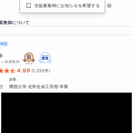
くなるようなことはありません。
生徒募集時にお知らせを希望する
庭教師について
る年間計画表はこんな感じです。
対応
み
イン家庭教師
4.99
(
1,232
件)
8年
歴
関西大学 化学生命工学部 卒業