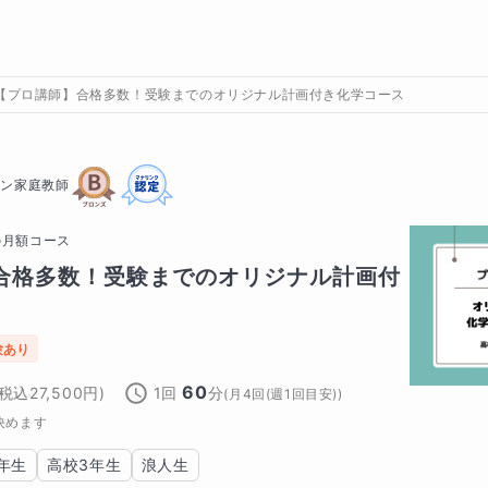
【プロ講師】合格多数！受験までのオリジナル計画付き化学コース
イン家庭教師
の
月額コース
合格多数！受験までのオリジナル計画付
験あり
60
(税込
27,500
円)
1回
分
(
月4回(週1回目安)
)
決めます
年生
高校3年生
浪人生