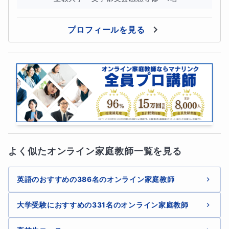
れば、近年の入試で重視されている長文学習に大きな支障
プロフィールを見る
を来すからです。また、ゆっくりやると英文法のつながり
が見失われて、忘れてしまいます。だからこそ、継続的な
指導ではなく短期集中で講座を受講いただくことで、一気
に周りに追い付き、成果を出すことが出来ます。
よく似たオンライン家庭教師一覧を見る
夏休みから過去問を解かなければ受験は成功しません。そ
のために早めに文法の壁を乗り越えてしまいましょう！
英語のおすすめの386名のオンライン家庭教師
大学受験におすすめの331名のオンライン家庭教師