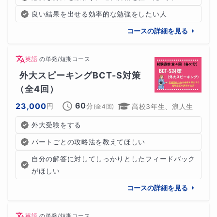
良い結果を出せる効率的な勉強をしたい人
コースの詳細を見る
英語
の
単発/短期コース
外大スピーキングBCT-S対策
（全4回）
60
23,000
円
分
高校3年生、浪人生
(全
4
回)
外大受験をする
パートごとの攻略法を教えてほしい
自分の解答に対してしっかりとしたフィードバック
がほしい
コースの詳細を見る
英語
の
単発/短期コース