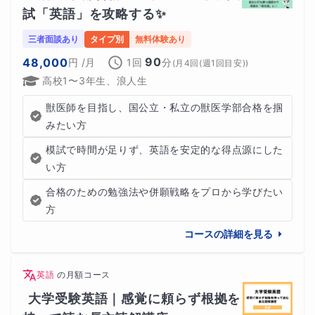
試「英語」を攻略する✨️
三者面談あり
タイプ別
無料体験あり
90
48,000
円
/月
1回
分
(
月4回(週1回目安)
)
高校1〜3年生、浪人生
獣医師を目指し、国公立・私立の獣医学部合格を掴
みたい方
模試で時間が足りず、英語を安定的な得点源にした
い方
合格のための勉強法や併願戦略をプロから学びたい
方
コースの詳細を見る
英語
の
月額コース
大学受験英語｜感覚に頼らず根拠を