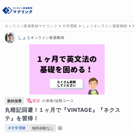
オンライン家庭教師マナリンク
大学受験
しょうオンライン家庭教師
しょう
オンライン家庭教師
英語
の
単発/短期コース
教科指導
丸暗記回避！１ヶ月で『VINTAGE』『ネクス
テ』を習得！
#
大学受験
無料体験なし