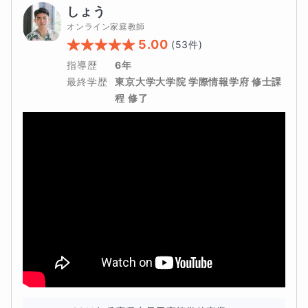
ます。
解説があまりにも分かりにくい参考書は不可とさせてい
しょう
2回目〜4回目：解いてきてもらった問題を高速で外観し
ただきます。
オンライン家庭教師
ながら、重要なポイントを一緒に確認していきます。特
5.00
(
53
件)
に、生徒さんからの苦手をヒアリングし、なぜその単元
指導歴
6年
が苦手になっているかを分析して、的確な復習方法まで
最終学歴
東京大学大学院 学際情報学府 修士課
伝授します。
程 修了
また、近年の入試では、英文法４択問題の比重は下がって
きています。その代わりに、長文読解や英検ライティング
などで文法の理解で差が付く入試になっています。
こうした現状を踏まえて、参考書の効果的な勉強方法は以
下のようになります。