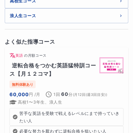
高校生コース
浪人生コース
よく似た指導コース
英語
の
月額コース
逆転合格をつかむ英語猛特訓コー
ス【月１２コマ】
無料体験あり
60
60,000
円
/月
1回
分
(
月12回(週3回目安)
)
高校1〜3年生、浪人生
苦手な英語を受験で戦えるレベルにまで持っていき
たい人
必要な努力を厭わずに逆転合格を狙いたい人