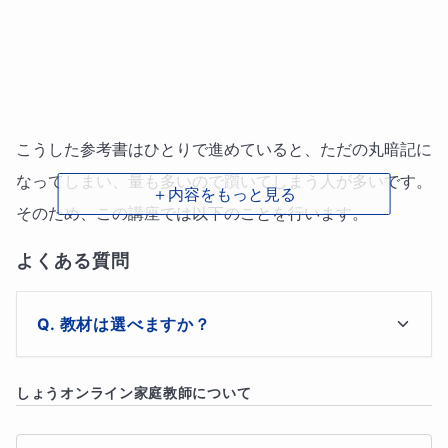
こうした参考書はひとりで進めていると、ただの丸暗記に
なってしまい、量も多いので躓いてしまう人が多いです。
＋内容をもっと見る
そのため、この講座では以下のことを行います。
よくある質問
教材は選べますか？
基本的には生徒さんがお持ちのもので構いませんが、私
しょう
オンライン家庭教師について
初回 : 単なる解説ではなく各文法分野ごとに基礎的な勉
が持っていないものはそちら側で私の分もご用意してい
強方法を伝授します。また参考書の範囲から宿題を出し
ただくことになります。ただし、自学自習をする上で、