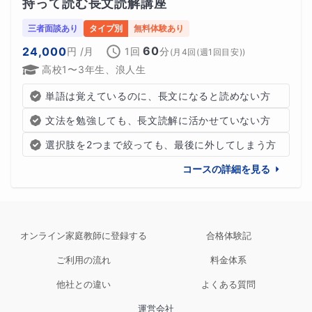
持って読む長文読解講座
三者面談あり
タイプ別
無料体験あり
60
24,000
円
/月
1回
分
(
月4回(週1回目安)
)
高校1〜3年生、浪人生
単語は覚えているのに、長文になると読めない方
文法を勉強しても、長文読解に活かせていない方
選択肢を2つまで絞っても、最後に外してしまう方
コースの詳細を見る
オンライン家庭教師に登録する
合格体験記
ご利用の流れ
料金体系
他社との違い
よくある質問
運営会社