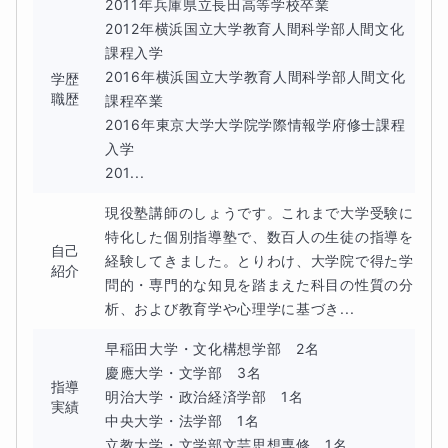
2011年兵庫県立長田高等学校卒業

2012年横浜国立大学教育人間科学部人間文化
①解説を先に理解して和訳まで確認する。
課程入学

②音読で何度も練習をする。
2016年横浜国立大学教育人間科学部人間文化
学歴
③最後に復習として問題を解く。
職歴
課程卒業

2016年東京大学大学院学際情報学府修士課程
入学

問題を解くことに時間を掛けて挫折するよりも、先にイン
201...
プットをしてから、確認として問題を解く方が効率的で
現役塾講師のしょうです。これまで大学受験に
す。その代わりになぜ他の選択肢がダメなのかを考えた
特化した個別指導塾で、数百人の生徒の指導を
自己
り、疑問点として残る部分の質問を受けたりしながら、指
経験してきました。とりわけ、大学院で得た学
紹介
導の際に深掘りをすることで、参考書の答えが丸暗記にな
問的・専門的な知見を踏まえた科目の性質の分
析、および教育学や心理学に基づき...
ってしまう状態を防ぎます。
早稲田大学・文化構想学部　2名

慶應大学・文学部　3名

指導
明治大学・政治経済学部　1名

実績
通常、こうした英文法の参考書は受験勉強の初期に一気に
中央大学・法学部　1名

やるべきものです。最低限の英文法の勉強が出来ていなけ
立教大学・文学部文芸思想専修　1名