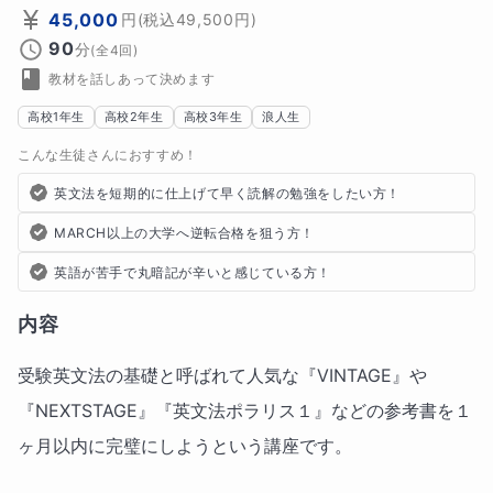
45,000
円
(税込
49,500
円)
90
分
(全
4
回)
教材を話しあって決めます
高校1年生
高校2年生
高校3年生
浪人生
こんな生徒さんにおすすめ！
英文法を短期的に仕上げて早く読解の勉強をしたい方！
MARCH以上の大学へ逆転合格を狙う方！
英語が苦手で丸暗記が辛いと感じている方！
内容
受験英文法の基礎と呼ばれて人気な『VINTAGE』や
『NEXTSTAGE』『英文法ポラリス１』などの参考書を１
ヶ月以内に完璧にしようという講座です。