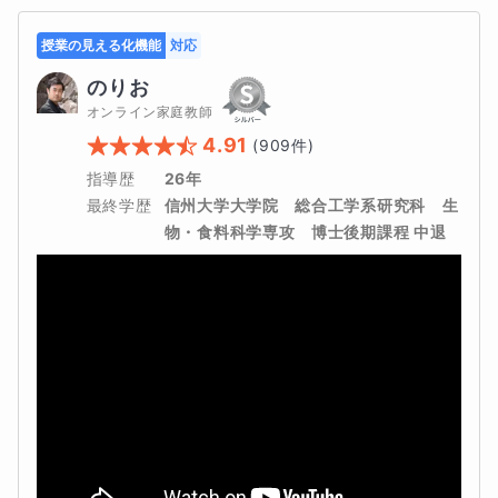
授業の見える化機能
対応
のりお
オンライン家庭教師
4.91
(
909
件)
指導歴
26年
最終学歴
信州大学大学院　総合工学系研究科　生
物・食料科学専攻　博士後期課程 中退