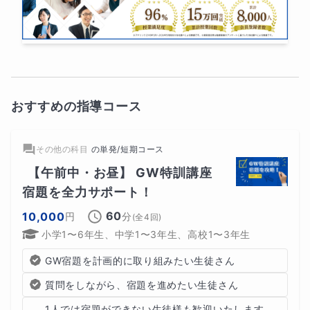
おすすめの指導コース
その他の科目
の
単発/短期コース
【午前中・お昼】 GW特訓講座　
宿題を全力サポート！
60
10,000
円
分
(全
4
回)
小学1〜6年生、中学1〜3年生、高校1〜3年生
GW宿題を計画的に取り組みたい生徒さん
質問をしながら、宿題を進めたい生徒さん
1人では宿題ができない生徒様も歓迎いたします。