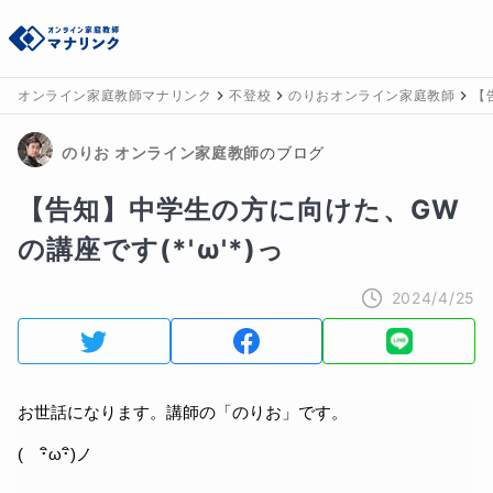
オンライン家庭教師マナリンク
不登校
のりおオンライン家庭教師
【
のりお
 オンライン家庭教師
のブログ
【告知】中学生の方に向けた、GW
の講座です(*'ω'*)っ
2024/4/25
お世話になります。講師の「のりお」です。
(　･ิω･ิ)ノ