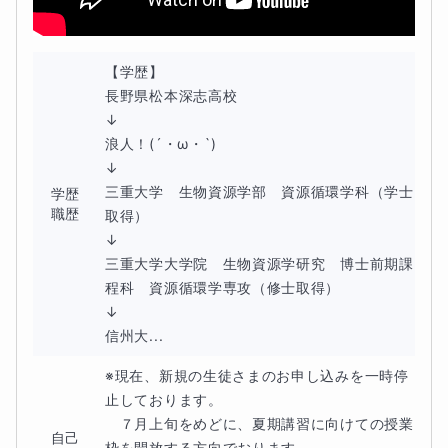
【学歴】

長野県松本深志高校

↓

浪人！(´・ω・`)

↓

三重大学　生物資源学部　資源循環学科（学士
学歴
職歴
取得）

↓

三重大学大学院　生物資源学研究　博士前期課
程科　資源循環学専攻（修士取得）

↓

信州大...
※現在、新規の生徒さまのお申し込みを一時停
止しております。

　７月上旬をめどに、夏期講習に向けての授業
自己
枠を開放する方向でおります。
