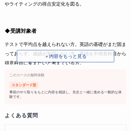
やライティングの得点安定化を図る。
◆受講対象者
テストで平均点を越えられない方。英語の基礎がまだ固ま
っておらず、成績が安定しない方。英語を不得意科目から
＋内容をもっと見る
得意科目に変えたいと考えている方。
このコースの無料体験
スタンダード型
◆学習内容
事前のやり取りをもとに内容を相談し、先生と一緒に進める一般的な体
験です。
・英単語
よくある質問
→中学基礎〜標準レベルの内容。