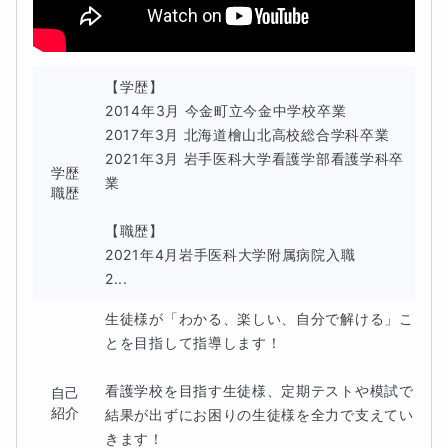
◆最後に一言
【学歴】

2014年3月 今金町立今金中学校卒業

英語で得点を安定させるには基礎を固めることがなにより
2017年3月 北海道檜山北高校総合学科卒業

2021年3月 岩手医科大学看護学部看護学科卒
も大切です。すなわち、英単語、英文法のことです。それ
学歴
業

職歴
なしでは、次のステップである長文リーディング、ライテ
ィング、リスニングの得点安定にはつながりません。地味
【職歴】

2021年4月岩手医科大学附属病院入職

な分野ですが、なるべく面白く、理解しやすいような授業
2...
にしています。また、自分も英語が苦手な時期がありまし
生徒様が「わかる、楽しい、自分で解ける」こ
たが、様々な方法でそれを乗り越えてきました。過去には
とを目指して指導します！

教え子で、英語の成績が下から2番目だった生徒を上から
2番目にしたことがあります。分からないを分かるに、で
看護学校を目指す生徒様、定期テストや模試で
自己
紹介
結果が出ずにお困りの生徒様を全力で支えてい
きないをできるに変えていきませんか。
きます！
