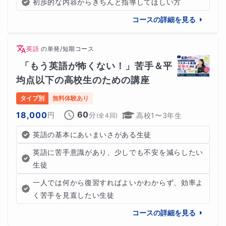
初歩的な内容からきちんと指導してほしい方
コースの詳細を見る
英語
の
単発/短期コース
「もう英語が怖くない！」苦手＆平
均点以下の高校生のための講座
タイプ別
無料体験あり
60
18,000
円
分
高校1〜3年生
(全
4
回)
英語の基本にあいまいさがある生徒
英語に苦手意識があり、少しでも不安を減らしたい
生徒
一人では何から復習すればよいかわからず、効率よ
く苦手を見直したい生徒
コースの詳細を見る