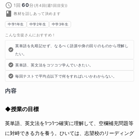
60
1回
分
(
月4回(週1回目安)
)
教材を話しあって決めます
中学1年生
中学2年生
中学3年生
こんな生徒さんにおすすめ！
英単語を丸暗記せず、なるべく語源や身の回りのものから理解し
たい。
英単語、英文法をコツコツ学んでいきたい。
毎回テストで平均点以下で何をすればいいかわからない。
内容
◆授業の目標
英単語、英文法を1つ1つ確実に理解して、空欄補充問題等
に対峙できる力を養う。ひいては、志望校のリーディング