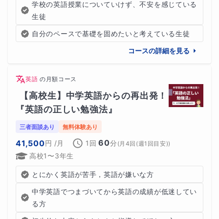
学校の英語授業についていけず、不安を感じている
生徒
自分のペースで基礎を固めたいと考えている生徒
コースの詳細を見る
英語
の
月額コース
【高校生】中学英語からの再出発！
『英語の正しい勉強法』
三者面談あり
無料体験あり
60
41,500
円
/月
1回
分
(
月4回(週1回目安)
)
高校1〜3年生
とにかく英語が苦手，英語が嫌いな方
中学英語でつまづいてから英語の成績が低迷してい
る方