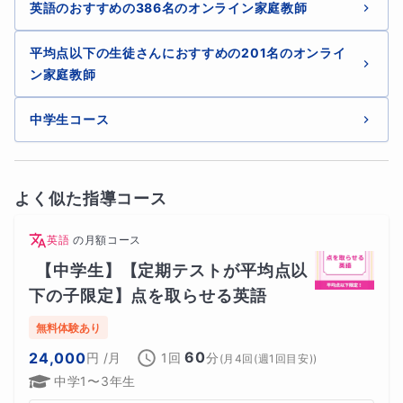
英語のおすすめの386名のオンライン家庭教師
【自習スケジューリングサポート】
①日々の学習スケジュールを生徒様と話して理想のもの
平均点以下の生徒さんにおすすめの201名のオンライ
ン家庭教師
提案
中学生コース
②勉強習慣を身につけたい方、数学の勉強効率をあげた
い方。自分を追い込みたい方。
よく似た指導コース
英語
の
月額コース
【中学生】【定期テストが平均点以
③料金：月額3000円
下の子限定】点を取らせる英語
無料体験あり
60
24,000
円
/月
1回
分
(
月4回(週1回目安)
)
【宿題について】
中学1〜3年生