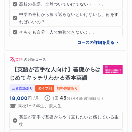
授業に関連した宿題を１題以上出します。
高校の英語、全然ついていけてない・・・。
中学の最初から振り返らないといけないし、何をす
ればいいの？
【保護者様への報告方法】
そもそも自分一人で勉強できないよ。。
マナリンクチャット
コースの詳細を見る
英語
の
月額コース
【お問い合わせをいただく際に知りたいこと】
【英語が苦手な人向け】基礎からは
じめてキッチリわかる基本英語
生徒様の志望校、指導目的、勉強時間
三者面談あり
タイプ別
無料体験あり
45
18,000
円
/月
1回
分
(
月4回(週1回目安)
)
高校1〜3年生、浪人生
英語が苦手で基礎からやり直したいと感じている生
徒