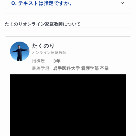
テキストは指定ですか。
・英文法
特に指定はありせません。
たくのり
オンライン家庭教師について
→単元別に学習する。時制、態、助動詞、不定詞、動名
詞、分詞、分詞構文、接続詞、疑問詞、関係詞、比較等。
たくのり
暗記と理解の両方を用いて体得していただく。
オンライン家庭教師
指導歴
3年
◆受講の仕方
最終学歴
岩手医科大学 看護学部 卒業
初回授業はそのまま受講してください。その後に授業に関
連した宿題を出すので、その分野の復習として活用してく
ださい。そして、なによりも授業に参加するだけではもっ
たいない！復習が大事です。しっかりと復習をした上で次
回授業に臨んでください。復習方法は授業内でお伝えしま
すが、時間がない場合は友達や保護者様に学んだことを伝
えるだけでも違いますよ。