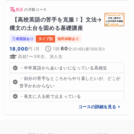
英語
の
月額コース
【高校英語の苦手を克服！】文法→
構文の土台を固める基礎講座
三者面談あり
タイプ別
無料体験あり
60
18,000
円
/月
1回
分
(
月4回(週1回目安)
)
高校1〜3年生、浪人生
・中学英語からあいまいになっている高校生
・自分の苦手なところからやり直したいが、どこが
苦手かわからない
・長文に入る前で止まっている
コースの詳細を見る