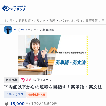
オンライン家庭教師マナリンク
看護
たくのりオンライン家庭教師
平
たくのり
オンライン家庭教師
英語
の
月額コース
教科指導
平均点以下からの逆転を目指す！英単語・英文法
#
平均点以下
無料体験あり
15,000
円
/月
(税込
16,500
円)