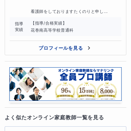
看護師をしておりますたくのりと申し...
【チャット質問サポート】
【指導/合格実績】

指導
実績
花巻南高等学校普通科
①質問数：制限無し、対応時間：午前中or18時以降、対
応頻度：1日1回〜3回程度（なるべく返信を早く返すよう
プロフィールを見る
に致しますが、遅くなることもあります）
②おすすめ理由：授業以外の疑問を解決できます！
③料金：月額3500円
よく似たオンライン家庭教師一覧を見る