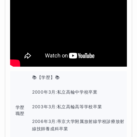
しかし、
困っているのは今！
そんな悠長なことは言ってられない！
そんな生徒さん向けに開講します。
学校の授業を聞いていてノートもしっかりとっている。
📚【学歴】📚

でも
テストになると点数が全然取れない
。
2000年3月:私立高輪中学校卒業

テストで結果が出ないと当然やる気も出なくなってしまい
2003年3月:私立高輪高等学校卒業

学歴
ますよね。
職歴
2006年3月:帝京大学附属放射線学校診療放射
数学は
ピラミッドのように基礎から応用
へとつながってい
線技師養成科卒業

きます。