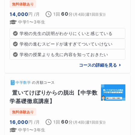
オンライン授業で必要なものについては以下の画像をご参
無料体験あり
照ください。
60
14,000
円
/月
1回
分
(
月4回(週1回目安)
)
中学1〜3年生
学校の先生の説明がわかりにくいと感じている
学校の進むスピードが速すぎてついていけない
学校の授業よりも先に内容を知っておきたい
コースの詳細を見る
中学数学
の
月額コース
置いてけぼりからの脱出【中学数
学基礎徹底講座】
無料体験あり
60
16,000
円
/月
1回
分
(
月4回(週1回目安)
)
中学1〜3年生