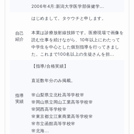
2006年4月:新潟大学医学部保健学...
途中でわからない部分が出てくると先に進んでもチンプン
はじめまして。タケウチと申します。

カンプンになってしまいます。
本業は診療放射線技師です。医療現場で画像を
自己
最終的に
どこがわからないのかもわからなくなってしまい
紹介
読む仕事を続けながら、10年以上にわたって
数学が嫌いになってしまう
。
中学生を中心とした個別指導を行ってきまし
た。これまで100名以上の生徒さんを担...
負のスパイラルに足を踏み入れてしまいます。
【指導/合格実績】

こうなってしまっては
なかなか独力でペースを戻すことは
直近数年分のみ掲載。

大変
になってしまいます。
🌸山梨県立北杜高等学校🌸

指導
実績
🌸岡山県立岡山工業高等学校🌸

🌸関西高等学校🌸

🌸東京都立江東商業高等学校🌸

🌸市立函館高等学校🌸

🌸北海...