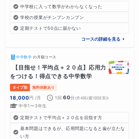
中学校に入って数学がわからなくなった
学校の授業がチンプンカンプン
定期テストで50点に届かない
コースの詳細を見る
上記のものが最低必要になります。
中学数学
の
月額コース
【目指せ！平均点＋２０点】応用力
オンライン授業での会議アプリは、
特に指定がなければ
をつける！得点できる中学数学
【ZOOM】
で行います。
タイプ別
無料体験あり
60
18,000
円
/月
1回
分
(
月4回(週1回目安)
)
使い方等がわからない場合は事前におっしゃっていただけ
中学1〜3年生
るとスムーズです。
定期テストで平均点＋２０点を目指す方
初回に接続テストなども行いますのでその際に一緒に接続
基本問題はできるが、応用問題になると歯が立たな
してみましょう。
い方