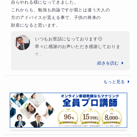
自らやれる様になってきました。

・
【苦手分野を洗い出す】
これからも、勉強も勿論ですが親とは違う大人の

方のアドバイスが貰える事で、子供の将来の

というやり方をとっています。
財産になると思います。
いつもお世話になっております🙂

早々に感謝のお声いただき感謝しておりま
す。

生徒さんは非常に前向きで自分から課題を持
続きを読む
ってきてくれて常に疑問を学びに変えていま
す。

もっと見る
まだ始まって1ヶ月。これから山もあり谷も
あると思います。

勉強も勿論ですが長い長い中高一貫生活。

実はあっという間に過ぎてしまいます。その
期間併走して助言そしてアドバイスを含めて
指導できればと思っております。

今後ともどうぞよろしくお願いいたします🙂