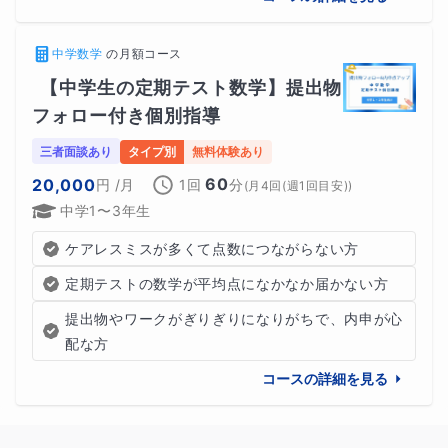
中学数学
の
月額コース
【中学生の定期テスト数学】提出物
フォロー付き個別指導
三者面談あり
タイプ別
無料体験あり
60
20,000
円
/月
1回
分
(
月4回(週1回目安)
)
中学1〜3年生
ケアレスミスが多くて点数につながらない方
定期テストの数学が平均点になかなか届かない方
提出物やワークがぎりぎりになりがちで、内申が心
配な方
コースの詳細を見る