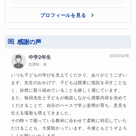
プロフィールを見る
感謝の声
2025/12/18
中学2年生
志望校：
未
いつも子どもの学びを支えてくださり、ありがとうござい
ます。先生のおかげで、子どもは授業に抵抗を示すことな
く、自然に取り組めていることを嬉しく感じています。

過去に、数学が苦手でテストの成績が上がらない生徒さん
また、毎回先生と子どもが相談しながら授業内容を決めて
を受け持ったことがあります。
くださることで、自分のペースで学ぶ姿勢が育ち、意見を
伝える場面も増えてきました。

どこがわからないのかもわからない状態でのスタート
でし
その時々で困っている教科に合わせて柔軟に対応していた
た。
だけることも、大変助かっています。今後ともどうぞよろ
しくお願いいたします。