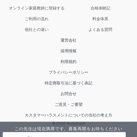
オンライン家庭教師に登録する
合格体験記
ご利用の流れ
料金体系
他社との違い
よくある質問
運営会社
採用情報
基本は、上記の流れになります。
利用規約
プライバシーポリシー
ただし、生徒さんによってやり方は自由に変更可能です。
特定商取引法に基づく表記
インプットとアウトプットの割合が１：１になるように心
お問合せ
がけます。
ご意見・ご要望
しかし、変更を希望される場合は遠慮なく仰ってくださ
カスタマーハラスメントについての当社の考え方
©
2026
NoSchool
い。
この先生は現在満席です。
募集再開をお待ちください