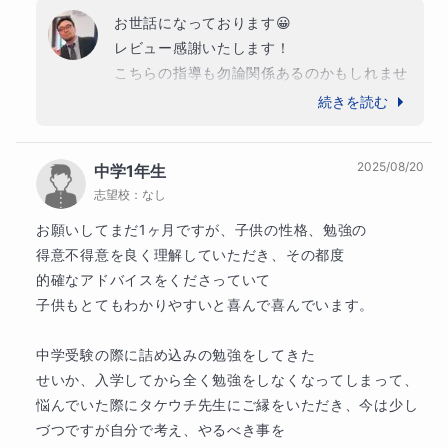
ことができました。
お世話になっております😀

その際には
レビュー感謝いたします！

こちらの指導も勿論関係あるのかもしれませ
【シンプルに】
んが彼の努力の賜物だと感じております。

続きを読む
他の科目もコツは多少違えど同じように今後
【誰が聞いても理解できるレベルまで噛み砕いて】
とも続けていただければと思います！

2025/08/20
中学1年生
説明するよう心がけました。
志望校：
なし
彼の良いところ【疑問に思った部分を隠さず
また、説明した内容を生徒さんからも復唱してもら
聞いてくれる。その場で疑問を即座に解決し
お願いしてまだ1ヶ月ですが、子供の性格、勉強の

うよう心がけ、
一方通行にならないような授業
を行
ようとする姿勢。など】はそのまま伸ばして
得意不得意を良く理解していただき、その都度

いました。
いただくとより一層結果につながると思いま
的確なアドバイスをくださっていて

す。

子供もとてもわかりやすいと喜んで喜んでいます。

まとめると
またご縁がございましたらその際はどうぞよ
ろしくお願いいたします🙇‍♂️
・
【シンプルに】
中学受験の際に詰め込みの勉強をしてきた

せいか、入学してから全く勉強をしなくなってしまって、
・
【誰が聞いても理解できるレベルまで噛み砕い
悩んでいた際にタケウチ先生にご縁をいただき、今は少し
て】
づつですが自分で考え、やるべき事を
