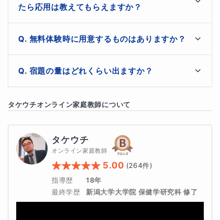
ックしてもらいたい、わからないところを24時間いつで
いたいかなどをヒアリングします。途中から方向性の変
たら応用は教えてもらえますか？
【月額通年コース】になります。
も質問したい場合はオプションになります。別途オプシ
更も可能ですが、どのように進めていくかを話し合いま
ョンコースを作成しますのでそちらをご参照ください。
す。話し合いが終わり次第体験授業に入ります。すぐに
【中学数学】
で
生徒さんのレベルに合わせて指導内容は変えていきま
質問量にもよりますが、原則遅くても翌日中までに添削
無料体験時に用意するものはありますか？
質問したいことや指導してもらいたい内容がありました
す。このコースのまま高校受験対策に変えることも可能
もしくは回答はいたします。翌日以降でも構わない、次
【テストの平均点を取りたい！】
ら、事前に準備をお願いいたします。時間は概ね60分を
ですし、更に易しく基礎を定着させる事に専念されても
回の授業までに回答をもらえればOKという場合は別途
予定しております。保護者様も同席していただいて構い
用意していただきたいものは主に２点です。まずはオン
構いません。
宿題の量はどれくらい出ますか？
【基礎ができていないので助けて欲しい！】
ご相談ください。
ません。
ライン接続をしていただくためのハードウェア、ソフト
ウェアです。タブレットやスマホ、パソコンなどのハー
【数学が嫌いで嫌いでしょうがない！】
宿題については、生徒さんの力量を考慮して出します。
ドウェアにインストールされたzoom、そして手元や顔
タケウチ
オンライン家庭教師について
【無理なく】【継続できる】【難しすぎない程度】の難
を写すカメラやマイクは用意されておいた方がスムーズ
という生徒さん向けです。
易度と量をこちらで設定しますのでご安心ください。こ
です。また、教材については話し合って決めます。早急
ちらが一方的に無理難題な宿題を課すことは一切ありま
に指導をしてもらいたい、質問したい問題がある場合は
タケウチ
１、２、３月はバタバタ。
せん。いつでもご相談ください。
その参考書や問題集をご用意していただけるとスムーズ
オンライン家庭教師
です。
中学3年生は
【高校入試】
。中学1年生や2年生は
【学年末
5.00
(
264
件)
テスト】
。
指導歴
18年
最終学歴
新潟大学大学院 保健学研究科 修了
受験直前対策や春季講習などの短期講習も出てきていま
す。