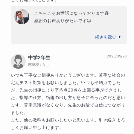
中学２年生でしたが、学校の授業についていけず困ってい
こちらこそお世話になっております😄

ました。
感謝のお声ありがたいです😃

そこで、中学２年生よりも
前の分野に着目
をして【計算問
生徒さんはとても素直で正直で自分ができる
続きを読む
題】を中心にまずはどこでつまづいているのかの確認を行
事だけでなく苦手な事もここまでなら頑張れ
いました。
る、こうしたら頑張れると伝えてくれます。

2025/09/20
中学2年生
またわからないときは曖昧にせずしっかりと
また、
【数式の定義】や【問題文の読み方】など、数式だ
志望校：
なし
納得するまで取り組んでくれるためこちらと
けでなく国語の分野についても指導
を行いました。
しても非常にやりやすいです。

いつも丁寧なご指導ありがとうございます。苦手な社会の
課題になっている計画を立てて、テストまで
定期テスト対策をお願いしました。いつも平均点でした
すると、ある特定の分野ができないことが判明しました。
に必ずやるところに対して目が通せるよう今
が、先生の指導により平均点20点を上回る事ができまし
後は工夫をして引き続きゴールまで一緒に走
た。指導の仕方、宿題の出し方が息子に合ったのだと思い
特定の分野を中心的に克服することにより、平均点以下し
れるよう尽力して参ります。

ます。苦手意識がなくなり、先生のお陰で自信につながり
か取れなかった数学が得意科目になりました。
どうぞよろしくお願いいたします🙇‍♂️
ました。

また、他の教科もお願いしたいと思います。引き続きよろ
高得点をコンスタントに取れるようになり、自信をつける
しくお願い申し上げます。