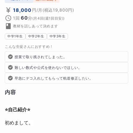
18,000
円
/月
(税込
19,800
円)
60
1回
分
(
月4回(週1回目安)
)
教材を話しあって決めます
中学1年生
中学2年生
中学3年生
こんな生徒さんにおすすめ！
授業で取り残されてしまった。
難しい数式や公式を使わないでほしい。
早急にテコ入れしてもらって軌道修正したい。
内容
⭐️自己紹介⭐️
初めまして。