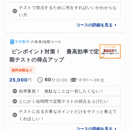
テストで得点するために何をすればいいかわからな
機器の組み合わせにより、必要なものと不要なものがござ
い方
います。
コースの詳細を見る
機器構成などについて不明点がございましたら遠慮なくチ
ャットにてご相談ください。
中学数学
の
単発/短期コース
ピンポイント対策！　最高効率で定
期テストの得点アップ
⭐️授業の流れ⭐️
無料体験あり
60
25,000
円
分
中学1〜3年生
(全
2
回)
効率重視！　無駄なことは一切したくない！
とにかく短時間で定期テストの得点を上げたい
テストに出る大事なポイントだけをサクッと教えて
くれほしい！
コースの詳細を見る