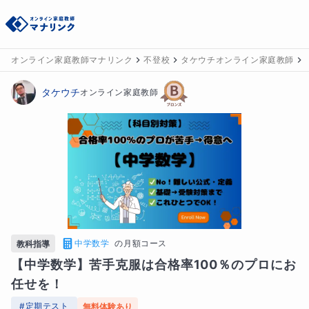
オンライン家庭教師マナリンク
不登校
タケウチオンライン家庭教師
タケウチ
オンライン家庭教師
中学数学
の
月額コース
教科指導
【中学数学】苦手克服は合格率100％のプロにお
任せを！
#
定期テスト
無料体験あり