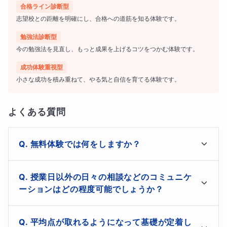
合格ライン診断型
志望校との距離を明確にし、合格への道筋を知る体験です。
勉強法診断型
今の勉強法を見直し、もっと成果を上げるコツをつかむ体験です。
成功体験重視型
小さな成功を積み重ねて、やる気と自信を育てる体験です。
よくある質問
無料体験では何をしますか？
無料体験で行うことは大きく分けて３つです。まずは接
授業日以外の日々の相談などのコミュニケ
続確認をします。オンライン環境が整っていないと授業
ーションはどの程度可能でしょうか？
ができないためです。zoomの取説や接続状態の確認な
⭐️コースの説明⭐️
どを行います。次に簡単にお互いの自己紹介をします。
このコースは
勉強方法のアドバイスを常に受けたい、宿題を毎日チェ
自己紹介をしながらどんな部分を重点的に指導してもら
平均点が取れるようになって基礎が定着し