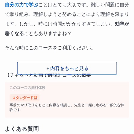
自分の力で学ぶ
ことはとても大切です。難しい問題に自分
で取り組み、理解しようと努めることにより理解も深まり
ます。しかし、時には時間がかかりすぎてしまい、
効率が
悪くなる
こともありますよね？
そんな時にこのコースをご利用ください。
＋内容をもっと見る
【チャットと動画で解説】コースの概要
このコースの無料体験
◆このコースは特定の曜日や時間に
授業を行うことはあ
りません
。
スタンダード型
事前のやり取りをもとに内容を相談し、先生と一緒に進める一般的な体
験です。
◆あなたが質問したいと思った時に、
24時間いつでも
チ
ャットで質問することができます。
よくある質問