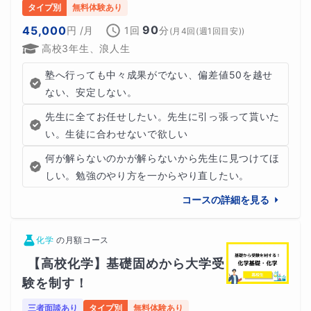
タイプ別
無料体験あり
90
45,000
円
/月
1回
分
(
月4回(週1回目安)
)
高校3年生、浪人生
塾へ行っても中々成果がでない、偏差値50を越せ
ない、安定しない。
先生に全てお任せしたい。先生に引っ張って貰いた
い。生徒に合わせないで欲しい
何が解らないのかが解らないから先生に見つけてほ
しい。勉強のやり方を一からやり直したい。
コースの詳細を見る
化学
の
月額コース
【高校化学】基礎固めから大学受
験を制す！
三者面談あり
タイプ別
無料体験あり