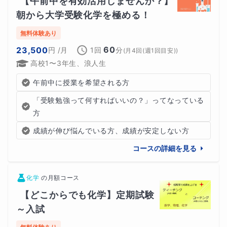
【午前中を有効活用しませんか？】
４問／月
とします。
朝から大学受験化学を極める！
無料体験あり
一度の解説で理解できなかった場合の
再質問は回数に含め
60
23,500
円
/月
1回
分
(
月4回(週1回目安)
)
ません
。理解できるまで解説します。
高校1〜3年生、浪人生
１問だけ
（
2,000円
：税込2,200円）、
８問／月
（
10,000
午前中に授業を希望される方
：税込11,000円）のコースも設定可能です。
円
「受験勉強って何すればいいの？」ってなっている
方
単発のオンライン指導
もお受けします。
１５分
（
2,000
成績が伸び悩んでいる方、成績が安定しない方
円
：税込2,200円）
コースの詳細を見る
化学
の
月額コース
【どこからでも化学】定期試験
～入試