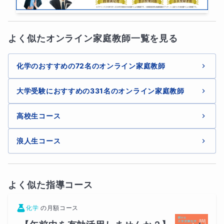
よく似たオンライン家庭教師一覧を見る
化学のおすすめの72名のオンライン家庭教師
大学受験におすすめの331名のオンライン家庭教師
無料体験について
最初の質問は１問
無料で体験
いただけます。
高校生コース
コース作成の仕様上「無料体験あり」の欄に「Zoomを使
浪人生コース
った45～60分の体験指導／お打ち合わせが可能」と表示
されていますが、
Zoomでのやり取りはありません
。
よく似た指導コース
化学
の
月額コース
質問回数について