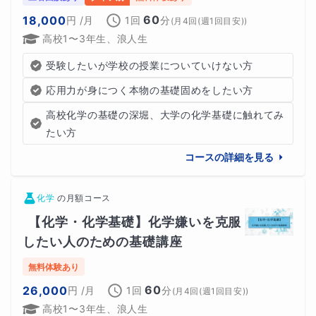
60
18,000
円
/月
1回
分
(
月4回(週1回目安)
)
高校1〜3年生、浪人生
受験したいが学校の授業についていけない方
応用力が身につく本物の基礎固めをしたい方
高校化学の基礎の深堀、大学の化学基礎に触れてみ
たい方
コースの詳細を見る
化学
の
月額コース
【化学・化学基礎】化学嫌いを克服
したい人のための基礎講座
無料体験あり
60
26,000
円
/月
1回
分
(
月4回(週1回目安)
)
高校1〜3年生、浪人生