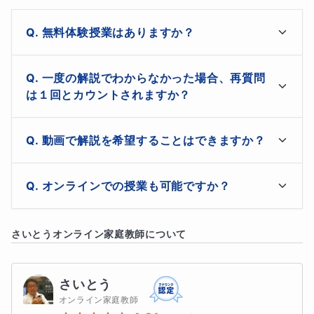
◆理解できない問題や解説を写真に撮って送信してくだ
さい。
無料体験授業はありますか？
◆可能な限り
24時間以内
にチャットにて
手書きの解説
や
無料体験授業ではなく、最初の質問は１問無料で体験い
一度の解説でわからなかった場合、再質問
動画での解説
を送信します。
ただけます。

は１回とカウントされますか？
◆学校の教科書、副教材、テスト問題、模試の問題、入
コース作成の仕様上「無料体験あり」の欄に「Zoomを
一度の解説で理解できなかった場合の再質問は回数に含
使った45～60分の体験指導／お打ち合わせが可能」と
試の過去問題、なんでも対応可能です。
動画で解説を希望することはできますか？
めません。理解できるまで解説します。
表示されていますが、Zoomでのやり取りはありませ
ん。
私が手書きのチャットだけではわかりづらいと判断した
オンラインでの授業も可能ですか？
場合、動画で解説したものを送信します。

こんな生徒さんを募集します
どうしても動画での解説を希望される場合はその旨をチ
単発のオンライン指導もお受けします。１５分（2,000
ャットで連絡してください。できる限り対応させていた
さいとう
オンライン家庭教師について
◆まずは
自分で考えてみることが好き
な人。（問題を見
円：税込2,200円）
だきます。（１回／月程度）
ただけで考えずに質問する生徒さんには向きません。）
さいとう
◆解答・解説を見て答えはわかったが、
解説の一部がど
オンライン家庭教師
うしても理解できない
という人。