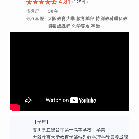
4.81
(
128
件)
指導歴
30年
◆学校の先生や塾の先生に
直接質問するのが苦手
な人。
最終学歴
大阪教育大学 教育学部 特別教科理科教
（塾に通っている、映像授業を受講している、別の家庭教
員養成課程 化学専攻 卒業
師に指導してもらっている、すべてOKです。）
◆基本的な問題であっても、
恥ずかしがらずに
素直に質
問できる
人。
自己紹介
【学歴】

香川県立観音寺第一高等学校　卒業

大阪教育大学教育学部特別教科理科教員養成課