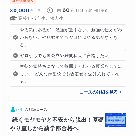
無料体験あり
60
30,000
円
/月
1回
分
(
月4回(週1回目安)
)
高校1〜3年生、浪人生
やる気はあるが、勉強が進まない。勉強の仕方がわ
からない。やり始めても翌日にはやる気がなくな
る。
ゼロからでも国公立や難関私大に合格したい。
生徒の気持ちになって毎回よくわかる授業をしてほ
しい。 どんな志望校でも否定せず受け入れてくれ
る。
コースの詳細を見る
化学
の
月額コース
続くモヤモヤと不安から脱出！基礎
やり直しから薬学部合格へ