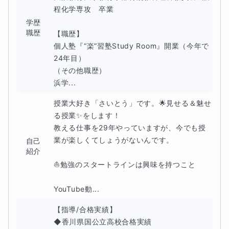
程化学専攻　卒業

学歴
職歴
【職歴】

個人塾『“楽”習塾Study Room』開業（今年で
24年目）

（その他職歴）

高校理科の教員免許
を持っています。化学専攻で、
特に有
浜学...
機化学が得意
です。
授業大好き「さいとう」です。🌟見せる＆魅せ
る授業✨をします！

塾では主に中学生に授業をしていますが、映像授業を受講
教える仕事を29年やっていますが、今でも授
している
高校生
には
このコースのような質問受け
を行って
業が楽しくてしょうがないんです。

自己
紹介
います。
⛵勉強のスタートラインは興味を持つこと

手書きでの解説例
YouTube動...
高校生から届いた質問への解説例を紹介します。
【指導/合格実績】

◆香川県国公立高校合格実績
