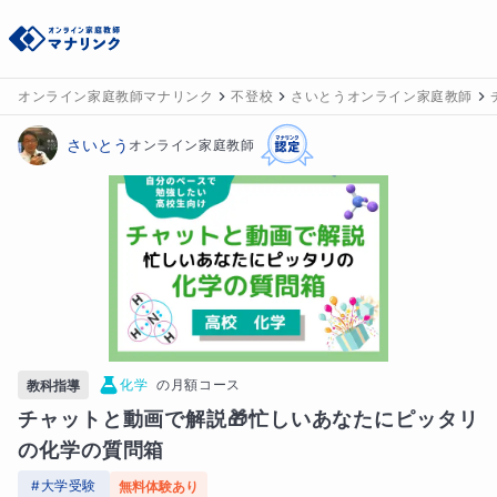
オンライン家庭教師マナリンク
不登校
さいとうオンライン家庭教師
さいとう
オンライン家庭教師
化学
の
月額コース
教科指導
チャットと動画で解説🎁忙しいあなたにピッタリ
の化学の質問箱
#
大学受験
無料体験あり