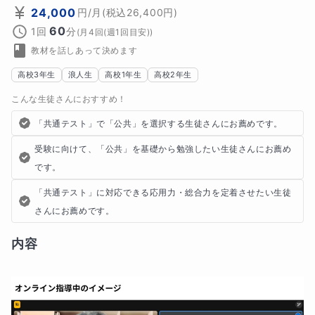
24,000
円
/月
(税込
26,400
円)
60
1回
分
(
月4回(週1回目安)
)
教材を話しあって決めます
高校3年生
浪人生
高校1年生
高校2年生
こんな生徒さんにおすすめ！
「共通テスト」で「公共」を選択する生徒さんにお薦めです。
受験に向けて、「公共」を基礎から勉強したい生徒さんにお薦め
です。
「共通テスト」に対応できる応用力・総合力を定着させたい生徒
さんにお薦めです。
内容