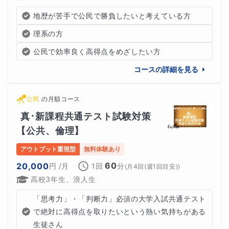
地歴が苦手で公民で勝負したいと考えている方
理系の方
公民で効率良く高得点をめざしたい方
コースの詳細を見る
公民
の
月額コース
真･新課程共通テスト試験対策
【公共、倫理】
アウトプット重視型
無料体験あり
60
20,000
円
/月
1回
分
(
月4回(週1回目安)
)
高校3年生、浪人生
「思考力」・「判断力」必須の大学入試共通テスト
で絶対に高得点を取りたいという熱い気持ちがある
生徒さん