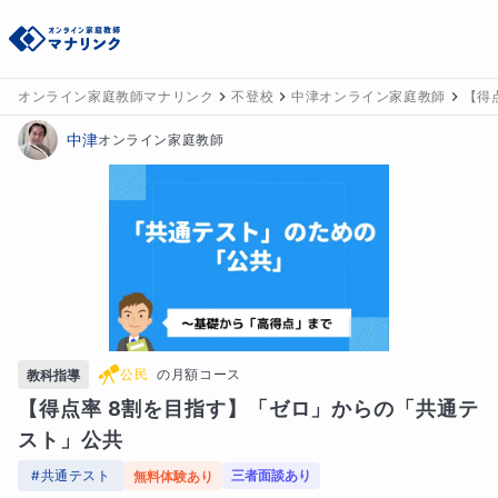
オンライン家庭教師マナリンク
不登校
中津オンライン家庭教師
【得
中津
オンライン家庭教師
公民
の
月額コース
教科指導
【得点率 8割を目指す】「ゼロ」からの「共通テ
スト」公共
#
共通テスト
三者面談あり
無料体験あり