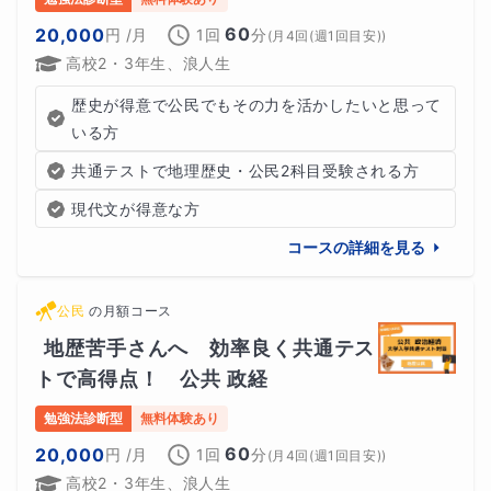
60
20,000
円
/月
1回
分
(
月4回(週1回目安)
)
高校2・3年生、浪人生
歴史が得意で公民でもその力を活かしたいと思って
いる方
共通テストで地理歴史・公民2科目受験される方
現代文が得意な方
コースの詳細を見る
公民
の
月額コース
地歴苦手さんへ　効率良く共通テス
トで高得点！　公共 政経
勉強法診断型
無料体験あり
60
20,000
円
/月
1回
分
(
月4回(週1回目安)
)
高校2・3年生、浪人生