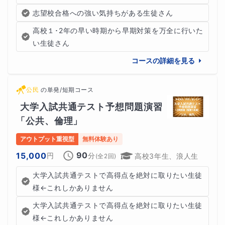
志望校合格への強い気持ちがある生徒さん
高校１･2年の早い時期から早期対策を万全に行いた
い生徒さん
コースの詳細を見る
公民
の
単発/短期コース
大学入試共通テスト予想問題演習
「公共、倫理」
アウトプット重視型
無料体験あり
90
15,000
円
分
高校3年生、浪人生
(全
2
回)
大学入試共通テストで高得点を絶対に取りたい生徒
様←これしかありません
大学入試共通テストで高得点を絶対に取りたい生徒
様←これしかありません