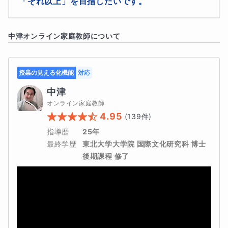
「それ以上」を目指したいです。
しても大丈夫なのかな？」と心配している方もいるかもし
スト」レベルの知識を、しっかり定着させましょう！
れませんが・・・・もちろん、どなたでも大丈夫です！興
そんな皆さんのご希望にもしっかり対応させていただき
味のある方はぜひ、このコースを選んでみてください！
中津
オンライン家庭教師について
ますので、ご安心ください！
皆さんと一緒に勉強ができることを、楽しみにしていま
授業の見える化機能
対応
す！
中津
オンライン家庭教師
4.95
(
139
件)
指導歴
25年
最終学歴
東北大学大学院 国際文化研究科 博士
後期課程 修了