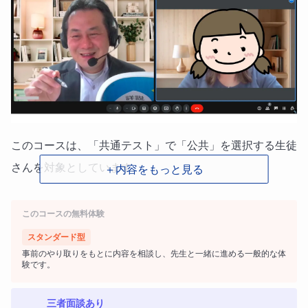
このコースは、「共通テスト」で「公共」を選択する生徒
さんを対象としています。
＋内容をもっと見る
内容としては、はじめに「共通テスト」に向けて基礎固め
このコースの無料体験
を行い、その上で応用力・総合力を完成させることを目指
スタンダード型
します。
事前のやり取りをもとに内容を相談し、先生と一緒に進める一般的な体
験です。
その際には、皆さん一人一人の学習状況や課題を踏まえな
がら、最も効果的な方法で授業を進めさせていただきま
三者面談あり