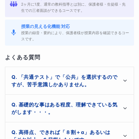
2ヶ月に1度、通常の教科指導とは別に、保護者様・生徒様・先
す！
生での三者面談ができるコースです。
たとえば、「共通テストで公共を選択したいけれど、じつ
授業の見える化機能 対応
は今まで全然勉強したことがなくて、どうしたらいいか分
授業の録音・要約により、保護者様が授業内容を確認できるコー
スです。
からない」という生徒さんは、まずは「基礎」から！教科
書に出てくる難解な専門用語の意味を一つ一つ理解し、苦
よくある質問
手意識をなくすところから始めましょう！
そして、「基礎的な事はある程度、大丈夫なので、レベル
「共通テスト」で「公共」を選択するので
すが、苦手意識しかありません。
アップを目指したい」、「正答率８割以上を狙いたい！」
という皆さんは、それぞれの目標を見据えながら確実に応
このコースではそんな皆さんのために、まずは難解な
基礎的な事はある程度、理解できている気
用力・総合力を定着させることを目標に、勉強を進めてゆ
「専門用語」を簡単な言葉に置き換えて考えることか
がします・・・。
きましょう！
ら、勉強を始めてゆきます。私と一緒に、苦手意識を克
服してゆきましょう！
それでは、「理解できている気がする」を「確実に理解
これを読んでくださっている方のなかには、「自分が受講
高得点、できれば「８割＋α」あるいは
できた！」にレベルアップしてゆきましょう！「共通テ