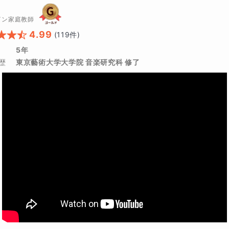
ません。緊張感と集中力さえあればすぐに記憶は可能だということを実
います。
イン家庭教師
4.99
(
119
件)
の具体的な進め方
5年
歴
東京藝術大学大学院 音楽研究科 修了
にGoogle Meetを使用します。 また、授業では生徒さんが学校で
を使用します。 また上述した興味を持ってもらうため、授業中に検索エ
も調べた内容が間違った内容でないか確認するために画面共有をしても
t画面下の「画面を共有する」からできます。スマートフォンなどを使用する
を目安にワークを解いてもらいます。場合によっては「身の回りにある
って授業の最初に発表してもらう」というものも出します。また、1週間
うのですが、その際、自分だけでなく、保護者様にもチェックを行って
させていくことが可能です。