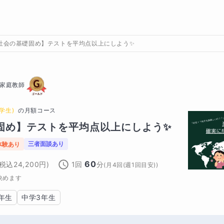
社会の基礎固め】テストを平均点以上にしよう✨
家庭教師
学生)
の
月額コース
固め】テストを平均点以上にしよう✨
三者面談あり
体験あり
60
(税込
24,200
円)
1回
分
(
月4回(週1回目安)
)
決めます
年生
中学3年生