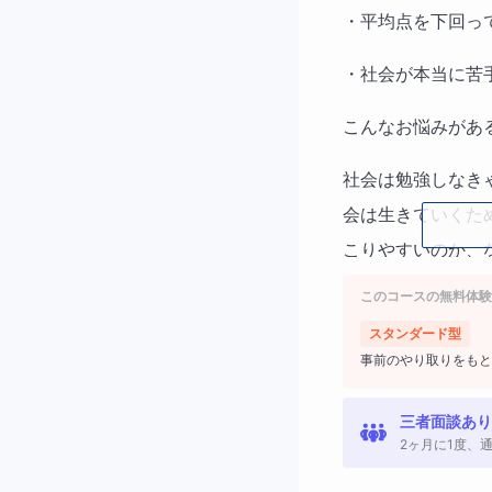
・平均点を下回っ
・社会が本当に苦
こんなお悩みがあ
社会は勉強しなき
会は生きていくた
こりやすいのか、
科の中で学ぶこと
このコースの無料体験
言わずに覚えなく
スタンダード型
好きなことと密接
事前のやり取りをもと
授業は自分と教科
三者面談あり
ことでその場で暗
2ヶ月に1度、
◆
過去に実績を出