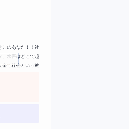
そこのあなた！！社
か、水害はどこで起
は全て社会という教
暗記です。つべこべ
いうものは緊急性や
切になります。私の
とクイズを繰り返す
。