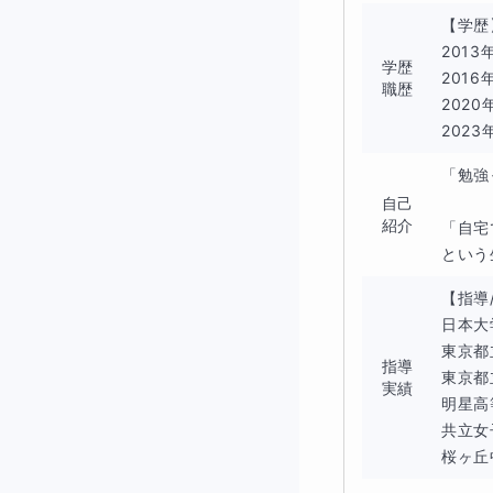
◆このコースと相
【学歴
201
学歴
相性が良いご家庭は
201
職歴
202
いくら話をしても勉
202
と思います。私自身
「勉強
できるけれど身内か
自己
は生徒さんのためを
紹介
「自宅
という
ょうか。
【指導
私の指導は明るく楽
日本大
も目標にしています
東京都
指導
東京都
実績
明星高
共立女
桜ヶ丘