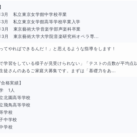
性が良い生徒さん・ご家庭
】

3年3月　私立東京女学館中学校卒業

、まだ学習習慣が定着していなかったり、どこから手をつけて良いの
6年3月　私立東京女学館高等学校卒業入学

0年3月　東京藝術大学音楽学部声楽科卒業

強してくれなかったりする生徒さんがいらっしゃるところです。 保護者
3年3月　東京藝術大学大学院音楽研究科オペラ専...
強制されるとやりたくなくなるということは多々ありました。また、身
ってやればできるんだ！」と思えるような指導をします！

ら言われると心を閉ざしてしまうことも思春期なら多々あるかと思いま
思ってお話をしているのですが、なかなか伝わらずにヤキモキすること
で学習をしている様子が見受けられない」「テストの点数が平均点
生徒さんのあるご家庭大募集です。まずは「基礎力をあ...
/合格実績】

しく学ぶことをモットーにしていますが、同時に中学での基礎力をし
学　1人

。 一緒に生徒さんを見守っていけたらと思います。
立北園高等学校

立飛鳥高等学校

等学校

子中学校

中学校