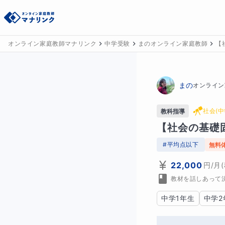
オンライン家庭教師マナリンク
中学受験
まのオンライン家庭教師
【
まの
オンライン
社会(中
教科指導
【社会の基礎
#
平均点以下
無料
22,000
円
/月
教材を話しあって
中学1年生
中学2