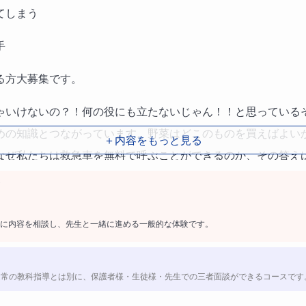
てしまう
手
る方大募集です。
ゃいけないの？！何の役にも立たないじゃん！！と思っている
めの知識とつながっています。野菜はどこのものを買えばよい
＋内容をもっと見る
なぜ私たちは救急車を無料で呼ぶことができるのか、その答え
ができます。とはいえ、社会科の勉強の中で最も大きな課題は
てはならないというのが現状としてあります。しかし、記憶と
なかかわりがあるのでその教科に興味を持ってもらうことが大
に内容を相談し、先生と一緒に進める一般的な体験です。
の関わりを通して社会に興味を持ってもらうことが半分、音読
記をすることが半分の割合で進めていきます。
通常の教科指導とは別に、保護者様・生徒様・先生での三者面談ができるコースです
したオリジナルの指導法