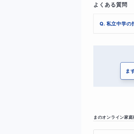
よくある質問
この授業ではまず、
興味があるかを尋ね
私立中学の
使用しているカセッ
可能です。お気
ず社会という教科に
に変えられると思っ
食べることが好きで
ま
も覚えることにしま
覚えることができて
法で教えるようにな
それでもすべてに興
章を音読します。そ
まの
オンライン家庭
伝えて本当に1度だ