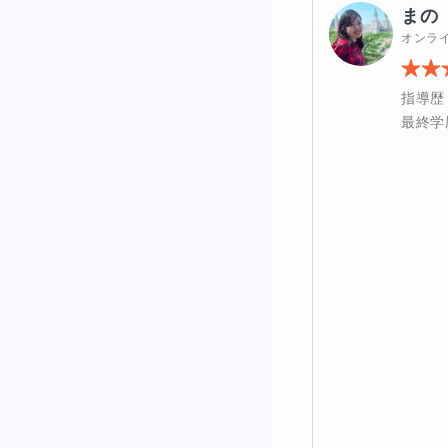
んは見たことがあり
まの
につながると考えて
オンラ
◆オンライン授業
指導歴
最終学
オンライン授業では主
科書に準じた問題集
場合があります。私
Google Mee
ださい。
宿題は1日1ページ
ものを見つけてもら
うものを書いてもら
り確実に知識を定着