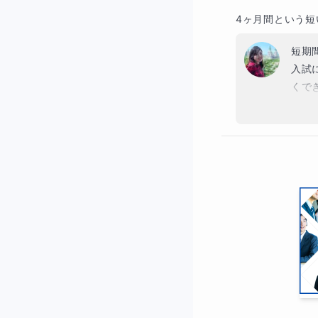
4ヶ月間という
短期
入試
くで
国語
に立
おりま
こち