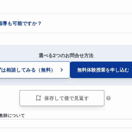
記憶する単元と現在の私たちの結びつきを確認します。具体的には生
ます。例えばゲームならそのゲームや部品がどこで作られているのかど
指導も可能ですか？
トの種類によっては一気に歴史や経済の話までできます。一つ好きなこ
軽にご相談ください。
つながるのです。そしてそれを知ることはつまらなくて苦痛を伴うもの
ています。ある生徒さんは「好きなことがない」と言っていたのですが
選べる2つのお問合せ方法
した。その時は世界地理を学習していたので、国名と首都だけでなく、
ずは相談してみる
（無料）
無料体験授業を
申し込む
した。覚えることは増えているにもかかわらず、その生徒さんは国名と
いました。これには私も驚いたのですが、好きなものの力は偉大だと実
りました。
保存して後で見返す
味を持ってもらえるわけではありません。そこは強行突破するしかな
の際無茶は承知で「一回だけしか読めません。そのあとはすぐにクイズ
教師について
けの音読でクイズを開始します。「できないよ！！」と言いながらも正答