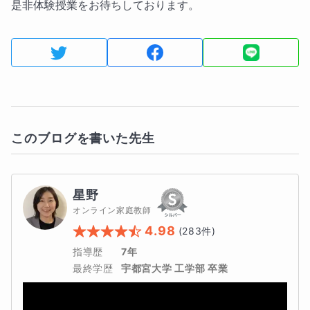
是非体験授業をお待ちしております。
このブログを書いた先生
星野
オンライン家庭教師
4.98
(
283
件)
指導歴
7年
最終学歴
宇都宮大学 工学部 卒業