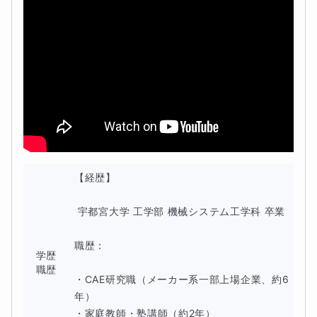
【経歴】

 宇都宮大学 工学部 機械システム工学科 卒業

職歴：

学歴
職歴
・CAE研究職（メーカー系一部上場企業、約6
年）

・家庭教師・塾講師（約2年）
