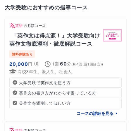
大学受験におすすめの指導コース
英語
の
月額コース
「英作文は得点源！」大学受験向け
英作文徹底添削・徹底解説コース
無料体験あり
60
20,000
円
/月
1回
分
(
月4回(週1回目安)
)
高校3年生、浪人生、社会人
大学受験で英作文を使う方
英作文の書き方がわからず困っている方
英作文を添削してほしい方
コースの詳細を見る
英語
の
月額コース