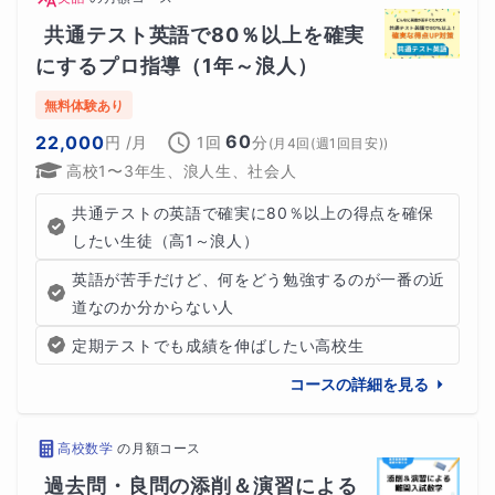
共通テスト英語で80％以上を確実
にするプロ指導（1年～浪人）
無料体験あり
60
22,000
円
/月
1回
分
(
月4回(週1回目安)
)
高校1〜3年生、浪人生、社会人
共通テストの英語で確実に80％以上の得点を確保
したい生徒（高1～浪人）
英語が苦手だけど、何をどう勉強するのが一番の近
道なのか分からない人
定期テストでも成績を伸ばしたい高校生
コースの詳細を見る
高校数学
の
月額コース
過去問・良問の添削＆演習による