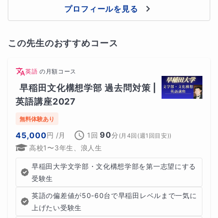
プロフィールを見る
この先生のおすすめコース
英語
の
月額コース
早稲田文化構想学部 過去問対策 | 
英語講座2027
無料体験あり
90
45,000
円
/月
1回
分
(
月4回(週1回目安)
)
高校1〜3年生、浪人生
早稲田大学文学部・文化構想学部を第一志望にする
受験生
英語の偏差値が50-60台で早稲田レベルまで一気に
上げたい受験生