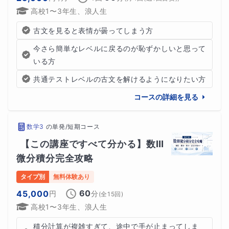
高校1〜3年生、浪人生
古文を見ると表情が曇ってしまう方
今さら簡単なレベルに戻るのが恥ずかしいと思って
いる方
共通テストレベルの古文を解けるようになりたい方
コースの詳細を見る
数学3
の
単発/短期コース
【この講座ですべて分かる】数Ⅲ
微分積分完全攻略
タイプ別
無料体験あり
60
45,000
円
分
(全
15
回)
高校1〜3年生、浪人生
積分計算が複雑すぎて、途中で手が止まってしま