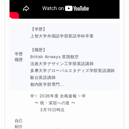
【学歴】

上智大学外国語学部英語学科卒業

【職歴】

学歴
British Airways 英国航空

職歴
法政大学デザイン工学部英語講師

多摩大学グローバルスタディズ学部英語講師

駿台英語講師

都内医学部専門...
🌸✨ 2026年度 合格速報 ✨🌸

　〜 祝・栄冠への道 〜　

　 　3月15日時点　

自己
紹介