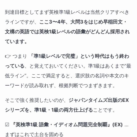
到達目標としてまず英検準1級レベルは当然クリアすべき
ラインですが、
ここ3〜4年、大問3をはじめ早稲田文・
文構の英語では英検1級レベルの語彙がどんどん採用され
ています。
👉 つまり
「準1級レベルで完璧」という時代はもう終わ
っている
、と覚えておいてください。準1級はあくまで“最
低ライン”。ここで満足すると、選択肢の名詞や本文のキ
ーワードが読み取れず、根拠判断でつまずきます。
そこで強く推奨したいのが、
ジャパンタイムズ出版のEX
シリーズを、準1級・1級の両方仕上げる
ことです。
☑
『英検準1級 語彙・イディオム問題完全制覇』(EX)
…
まずはこれで土台を固める