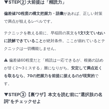
▼STEP② 大前提は「精読力」
偏差値70程度の構文把握力・語彙
があれば、正しい対策
で満点が狙えるレベルです。
テクニックを教える前に、早稲田の英文を
1文1文ていねい
に読解できていること
が絶対条件。ここが崩れているとテ
クニックは一切機能しません。
⚠ 偏差値60程度だと「精読は一応できるが、根拠の詰め
が甘く2〜3ミスする」層になりがち。
安定して満点近く
を取るなら、70の把握力を前提に据えるのが現実的
で
す。
▼STEP③【裏ワザ】本文を読む前に“選択肢の名
詞”をチェックせよ