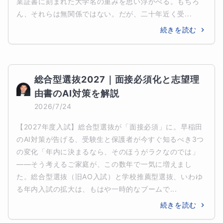
業証書に刻まれた大学名の重みを思い浮かべる。もちろ
ん、それらは無関係ではない。だが、二十年近く受...
続きを読む
総合型選抜2027｜面接必須化と志望理
由書のAI対策を解説
2026/7/24
【2027年度入試】総合型選抜が「面接必須」に。早稲田
のAI対策が告げる、受験生と保護者が今すぐ知るべき3つ
の変化「年内に決まるなら、そのほうがラクなのでは」
——そう考えるご家庭が、この数年で一気に増えまし
た。総合型選抜（旧AO入試）と学校推薦型選抜、いわゆ
る年内入試の拡大は、もはや一時的なブームで...
続きを読む