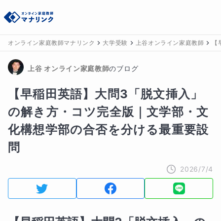
オンライン家庭教師マナリンク
大学受験
上谷オンライン家庭教師
【
上谷
 オンライン家庭教師
のブログ
【早稲田英語】大問3「脱文挿入」
の解き方・コツ完全版｜文学部・文
化構想学部の合否を分ける最重要設
問
2026/7/4