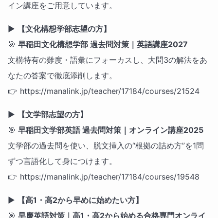
イン講座をご用意しています。
▶
【文化構想学部志望の方】
🎯
早稲田文化構想学部 過去問対策｜英語講座2027
文構特有の難度・語彙にフォーカスし、大問3の解法をあ
なたの答案で徹底添削します。
👉 https://manalink.jp/teacher/17184/courses/21524
▶
【文学部志望の方】
🎯
早稲田文学部英語 過去問対策｜オンライン講座2025
文学部の過去問を使い、脱文挿入の“根拠の詰め方”を1問
ずつ言語化して身につけます。
👉 https://manalink.jp/teacher/17184/courses/19548
▶
【高1・高2から早めに始めたい方】
🎯
早慶英語対策｜高1・高2から始める合格専門オンライ