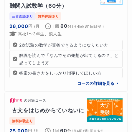
難関入試数学（60分）
三者面談あり
無料体験あり
60
26,000
円
/月
1回
分
(
月4回(週1回目安)
)
高校1〜3年生、浪人生
2次試験の数学が完答できるようになりたい方
解説を読んで「なんでその発想が出てくるの？」と
思ってしまう方
答案の書き方をしっかり指導してほしい方
コースの詳細を見る
古典
の
月額コース
古文をはじめからていねいに
無料体験あり
60
25,000
円
/月
1回
分
(
月4回(週1回目安)
)