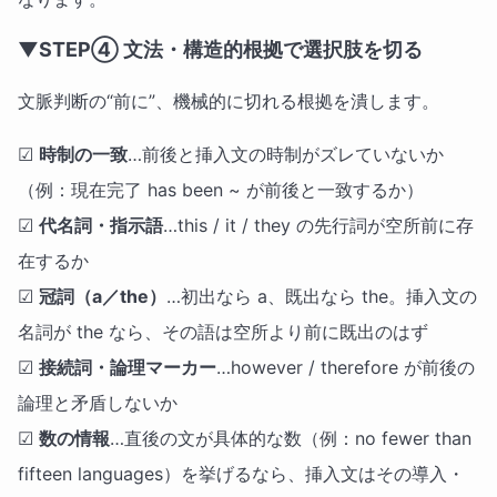
▼STEP④ 文法・構造的根拠で選択肢を切る
文脈判断の“前に”、機械的に切れる根拠を潰します。
☑
時制の一致
…前後と挿入文の時制がズレていないか
（例：現在完了 has been ~ が前後と一致するか）
☑
代名詞・指示語
…this / it / they の先行詞が空所前に存
在するか
☑
冠詞（a／the）
…初出なら a、既出なら the。挿入文の
名詞が the なら、その語は空所より前に既出のはず
☑
接続詞・論理マーカー
…however / therefore が前後の
論理と矛盾しないか
☑
数の情報
…直後の文が具体的な数（例：no fewer than
fifteen languages）を挙げるなら、挿入文はその導入・