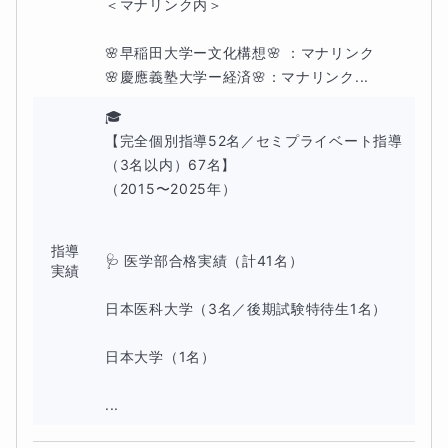
＜マナリンク内＞ 

🌸早稲田大学ー文化構想🌸 ：マナリンク

🌸慶應義塾大学ー経済🌸：マナリンク...
🎓

【完全個別指導52名／セミプライベート指導
（3名以内）67名】

（2015〜2025年）

指導
🩺 医学部合格実績（計41名）

実績
日本医科大学（3名／後期試験特待生1名）

日本大学（1名）

...