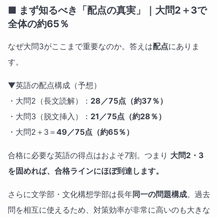
■ まず知るべき「配点の真実」｜大問2＋3で
全体の約65％
なぜ大問3がここまで重要なのか。答えは
配点
にありま
す。
▼英語の配点構成（予想）
・大問2（長文読解）：
28／75点（約37％）
・大問3（脱文挿入）：
21／75点（約28％）
・大問2＋3＝
49／75点（約65％）
合格に必要な英語の得点はおよそ7割。つまり
大問2・3
を固めれば、合格ラインにほぼ到達します。
さらに文学部・文化構想学部は長年
同一の問題構成
。過去
問を相互に使えるため、対策効率が非常に高いのも大きな