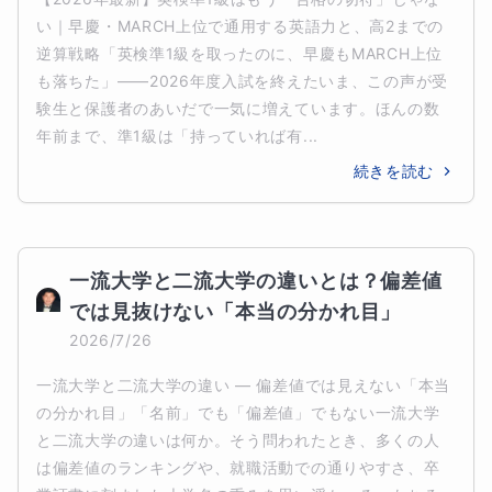
い｜早慶・MARCH上位で通用する英語力と、高2までの
逆算戦略「英検準1級を取ったのに、早慶もMARCH上位
も落ちた」——2026年度入試を終えたいま、この声が受
験生と保護者のあいだで一気に増えています。ほんの数
年前まで、準1級は「持っていれば有...
続きを読む
一流大学と二流大学の違いとは？偏差値
では見抜けない「本当の分かれ目」
2026/7/26
一流大学と二流大学の違い ― 偏差値では見えない「本当
の分かれ目」「名前」でも「偏差値」でもない一流大学
と二流大学の違いは何か。そう問われたとき、多くの人
は偏差値のランキングや、就職活動での通りやすさ、卒