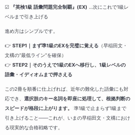
☑
『英検1級 語彙問題完全制覇』(EX)
…次にこれで1級レ
ベルまで引き上げる
進め方はシンプルです。
👉
STEP1｜まず準1級のEXを完璧に覚える
（早稲田文・
文構の“最低ライン”を確保）
👉
STEP2｜そのうえで1級のEXへ移行し、1級レベルの
語彙・イディオムまで押さえる
この2冊を順番に仕上げれば、近年の難化した語彙にも対
応でき、
選択肢のキー名詞を即座に処理して、根拠判断の
スピードが格段に上がります。
準1級で止まらず1級まで
引き上げること——これが、いまの早稲田文・文構におけ
る現実的な合格戦略です。