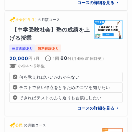
コースの詳細を見る
社会(中学生)
の
月額コース
【中学受験社会】塾の成績を上
げる授業
三者面談あり
無料体験あり
60
20,000
円
/月
1回
分
(
月4回(週1回目安)
)
小学4〜6年生
何を覚えればいいかわからない
テストで良い得点をとるためのコツを知りたい
できればテストのふり返りも習慣にしたい
コースの詳細を見る
公民
の
月額コース