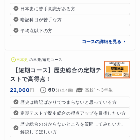
日本史に苦手意識がある方
暗記科目が苦手な方
平均点以下の方
コースの詳細を見る
日本史
の
単発/短期コース
【短期コース】歴史総合の定期テ
ストで高得点！
60
22,000
円
分
高校1〜3年生
(全
4
回)
歴史は暗記ばかりでつまらないと思っている方
定期テストで歴史総合の得点アップを目指したい方
歴史総合の分からないところを質問してみたい方、
解説してほしい方