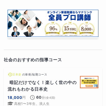
社会のおすすめの指導コース
日本史
の
単発/短期コース
暗記だけでなく！楽しく世の中の
流れもわかる日本史
60
18,000
円
分
(全
4
回)
高校1〜3年生、浪人生