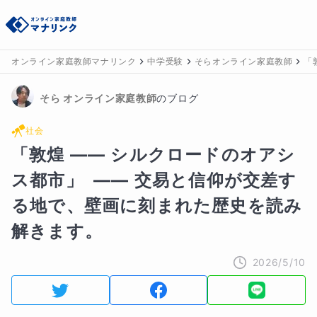
オンライン家庭教師マナリンク
中学受験
そらオンライン家庭教師
「
そら
 オンライン家庭教師
のブログ
社会
「敦煌 ―― シルクロードのオアシ
ス都市」  ―― 交易と信仰が交差す
る地で、壁画に刻まれた歴史を読み
解きます。
2026/5/10