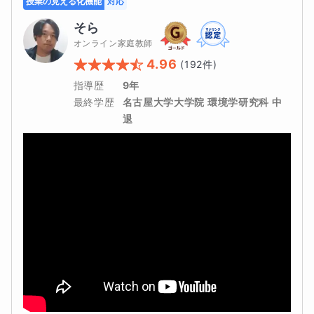
授業の見える化機能
対応
そら
オンライン家庭教師
4.96
(
192
件)
指導歴
9年
最終学歴
名古屋大学大学院 環境学研究科 中
退