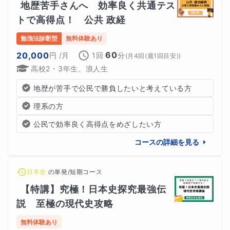
地歴苦手さんへ　効率良く共通テス
トで高得点！　公共 政経
勉強法診断型
無料体験あり
60
20,000
円
/月
1回
分
(
月4回(週1回目安)
)
高校2・3年生、浪人生
地歴が苦手で公民で勝負したいと考えている方
理系の方
公民で効率良く高得点をめざしたい方
コースの詳細を見る
日本史
の
単発/短期コース
【特講】究極！日本史探究最強伝
説　至極の現代史攻略
無料体験あり