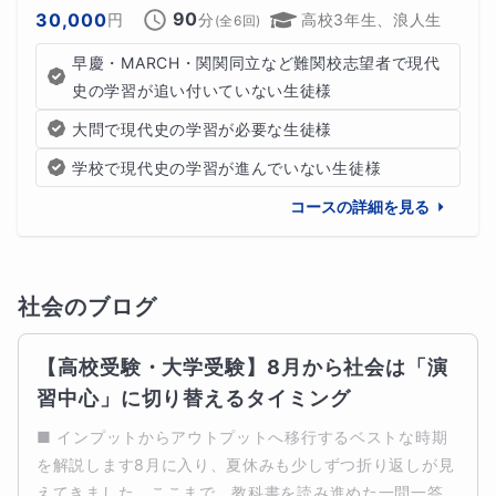
90
30,000
円
分
高校3年生、浪人生
(全
6
回)
早慶・MARCH・関関同立など難関校志望者で現代
史の学習が追い付いていない生徒様
大問で現代史の学習が必要な生徒様
学校で現代史の学習が進んでいない生徒様
コースの詳細を見る
社会
のブログ
【高校受験・大学受験】8月から社会は「演
習中心」に切り替えるタイミング
■ インプットからアウトプットへ移行するベストな時期
を解説します8月に入り、夏休みも少しずつ折り返しが見
えてきました。ここまで、教科書を読み進めた一問一答