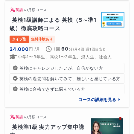
英語
の
月額コース
英検1級講師による 英検（5～準1
級）徹底攻略コース
タイプ別
無料体験あり
60
24,000
円
/月
1回
分
(
月4回(週1回目安)
)
中学1〜3年生、高校1〜3年生、浪人生、社会人
英検にチャレンジしたいが、自信がない方
英検の過去問を解いてみて、難しいと感じている方
英検に合格できずに悩んでいる方
コースの詳細を見る
英語
の
月額コース
英検準1級 実力アップ集中講