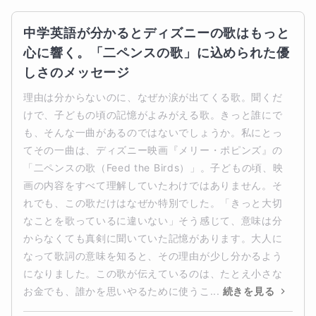
中学英語が分かるとディズニーの歌はもっと
心に響く。「二ペンスの歌」に込められた優
しさのメッセージ
理由は分からないのに、なぜか涙が出てくる歌。聞くだ
けで、子どもの頃の記憶がよみがえる歌。きっと誰にで
も、そんな一曲があるのではないでしょうか。私にとっ
てその一曲は、ディズニー映画『メリー・ポピンズ』の
「二ペンスの歌（Feed the Birds）」。子どもの頃、映
画の内容をすべて理解していたわけではありません。そ
れでも、この歌だけはなぜか特別でした。「きっと大切
なことを歌っているに違いない」そう感じて、意味は分
からなくても真剣に聞いていた記憶があります。大人に
なって歌詞の意味を知ると、その理由が少し分かるよう
になりました。この歌が伝えているのは、たとえ小さな
お金でも、誰かを思いやるために使うこ...
続きを見る