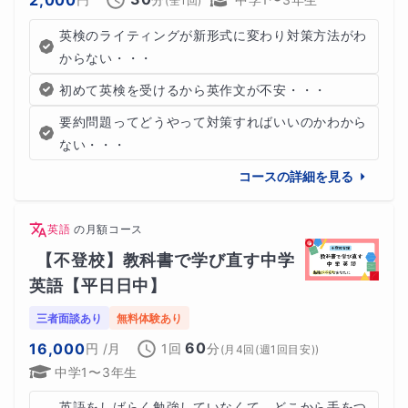
(全
1
回)
英検のライティングが新形式に変わり対策方法がわ
からない・・・
初めて英検を受けるから英作文が不安・・・
要約問題ってどうやって対策すればいいのかわから
ない・・・
コースの詳細を見る
英語
の
月額コース
【不登校】教科書で学び直す中学
英語【平日日中】
三者面談あり
無料体験あり
60
16,000
円
/月
1回
分
(
月4回(週1回目安)
)
中学1〜3年生
英語をしばらく勉強していなくて、どこから手をつ