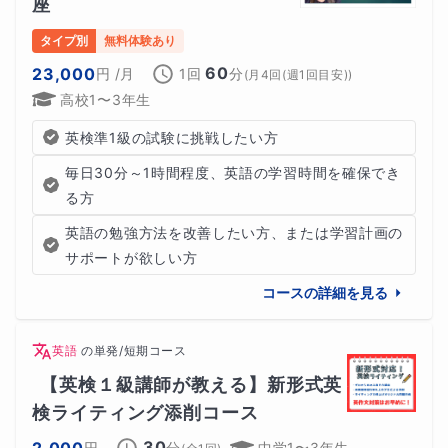
座
タイプ別
無料体験あり
60
23,000
円
/月
1回
分
(
月4回(週1回目安)
)
高校1〜3年生
英検準1級の試験に挑戦したい方
毎日30分～1時間程度、英語の学習時間を確保でき
る方
英語の勉強方法を改善したい方、または学習計画の
サポートが欲しい方
コースの詳細を見る
英語
の
単発/短期コース
【英検１級講師が教える】新形式英
検ライティング添削コース
30
2,000
円
分
中学1〜3年生