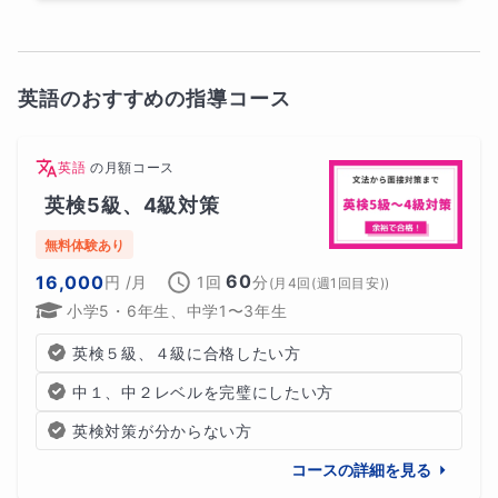
英語のおすすめの指導コース
英語
の
月額コース
英検5級、4級対策
無料体験あり
60
16,000
円
/月
1回
分
(
月4回(週1回目安)
)
小学5・6年生、中学1〜3年生
英検５級、４級に合格したい方
中１、中２レベルを完璧にしたい方
英検対策が分からない方
コースの詳細を見る