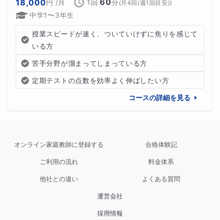
60
18,000
円
/月
1回
分
(
月4回(週1回目安)
)
中学1〜3年生
授業スピードが速く、ついていけずに焦りを感じて
いる方
苦手分野が溜まってしまっている方
定期テストの点数を効率よく伸ばしたい方
コースの詳細を見る
オンライン家庭教師に登録する
合格体験記
ご利用の流れ
料金体系
他社との違い
よくある質問
運営会社
採用情報