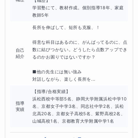
【職歴】

学習塾にて、教材作成。個別指導18年、家庭
教師5年
長所を伸ばして、短所も克服、！

得意な科目はあるのに、がんばってるのに、点
数に結びつかない。どうしたら点数アップでき
自己
紹介
るのかお困りではないですか？

■他の先生には無い強み

対話しながら、楽しく長所を...
【指導/合格実績】

浜松西校中等部5名、静岡大学附属浜松中学10
指導
名、京都女子中学3名、同志社中学2名、浜松
実績
北高20名、京都女子高校5名、紫野高校2名、
山城高校1名、京都教育大学附属中学1名