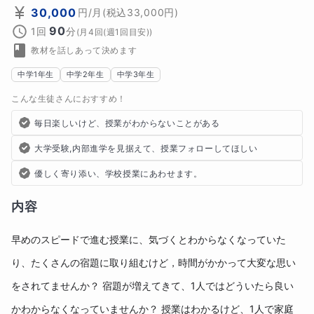
30,000
円
/月
(税込
33,000
円)
90
1回
分
(
月4回(週1回目安)
)
教材を話しあって決めます
中学1年生
中学2年生
中学3年生
こんな生徒さんにおすすめ！
毎日楽しいけど、授業がわからないことがある
大学受験,内部進学を見据えて、授業フォローしてほしい
優しく寄り添い、学校授業にあわせます。
内容
早めのスピードで進む授業に、気づくとわからなくなっていた
り、たくさんの宿題に取り組むけど，時間がかかって大変な思い
をされてませんか？ 宿題が増えてきて、1人ではどういたら良い
かわからなくなっていませんか？ 授業はわかるけど、1人で家庭