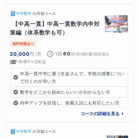
中学数学
の
月額コース
【中高一貫】中高一貫数学内申対
策編（体系数学も可）
無料体験あり
60
20,000
円
/月
1回
分
(
月4回(週1回目安)
)
中学1〜3年生
中高一貫中学に通う生徒さんで、学校の授業につい
て行くのが辛い方
数学をどこから始めたらいいかわからない方
内申アップを目指し、推薦入試にも対応したい方
コースの詳細を見る
中学数学
の
月額コース