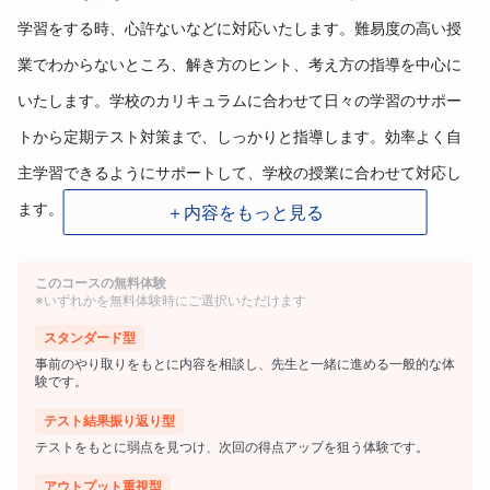
学習をする時、心許ないなどに対応いたします。難易度の高い授
業でわからないところ、解き方のヒント、考え方の指導を中心に
いたします。学校のカリキュラムに合わせて日々の学習のサポー
トから定期テスト対策まで、しっかりと指導します。効率よく自
主学習できるようにサポートして、学校の授業に合わせて対応し
ます。
＋内容をもっと見る
教材は、学校教材を中心に、学力があがってきたら、少しずつ難
このコースの無料体験
問にチャレンジできるようにします。スタートは、基礎力を組み
※いずれかを無料体験時にご選択いただけます
合わせてできるように指導しながら、楽しく質問形式すすめま
スタンダード型
事前のやり取りをもとに内容を相談し、先生と一緒に進める一般的な体
す。基礎力を使いこなし、複数の基礎を組み合わせて難問にチャ
験です。
レンジするコツを掴めるように、【気づき】を大切に伸ばしま
テスト結果振り返り型
す。ひとりでも、解き方の“気づき”を得られるように、丁寧な指導
テストをもとに弱点を見つけ、次回の得点アップを狙う体験です。
をします。どんな解き方でも、一人ひとりの長所短所を把握し
アウトプット重視型