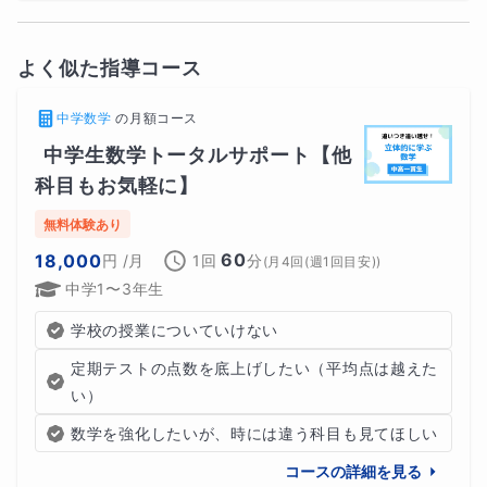
よく似た指導コース
中学数学
の
月額コース
中学生数学トータルサポート【他
科目もお気軽に】
無料体験あり
60
18,000
円
/月
1回
分
(
月4回(週1回目安)
)
中学1〜3年生
学校の授業についていけない
定期テストの点数を底上げしたい（平均点は越えた
い）
数学を強化したいが、時には違う科目も見てほしい
コースの詳細を見る