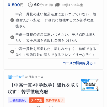
60
6,500
円
分
中学1〜3年生
(全
1
回)
中高一貫校の速い授業進度に追いつけていない、勉
強習慣が不安定、 計画的に勉強するのが苦手な生
徒さん
中高一貫校の進度に追いつきたい、平均点以上取り
たい、苦手意識を克服し自信をつけたい
中高一貫校を卒業した、親しみやすく、信頼できる
先生（勉強以外の話もできるフレンドリーな先生)
コースの詳細を見る
中学数学
の
月額コース
【中高一貫•中学数学】遅れを取り
戻す！苦手徹底克服
三者面談あり
タイプ別
無料体験あり