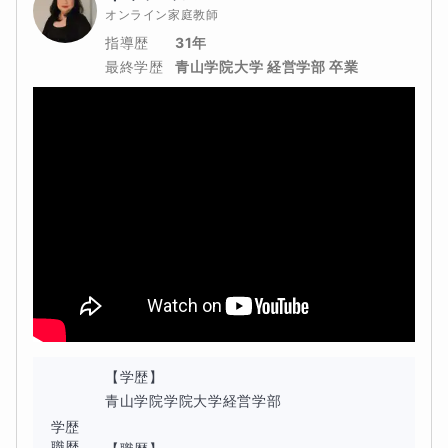
オンライン家庭教師
体験授業では、ぜひ、学校教材をご用意ください。あれば、宿題
指導歴
31年
最終学歴
青山学院大学 経営学部 卒業
を一緒にして、生徒の性格などに合わせて、すすめていきます。
定期テスト対策でも対応します。楽しく学校授業に参加できるよ
うに、充実した学校生活を送ることで、未来へ希望を持てるよう
サポートします。わからないことなどは、積極的にご相談くださ
い。せっかくの努力が、実りある未来につながるようサポートし
ます。内部進学のためにも、学校の成績アップを目指して、安定
した成績水準を続けられるように、一緒に取り組みます。学校行
事などのスケジュール変更にの柔軟に対応いたします。
【学歴】

青山学院学院大学経営学部

学歴
職歴