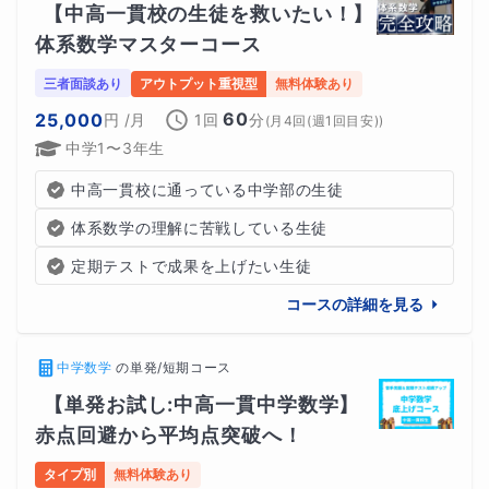
【中高一貫校の生徒を救いたい！】
体系数学マスターコース
三者面談あり
アウトプット重視型
無料体験あり
60
25,000
円
/月
1回
分
(
月4回(週1回目安)
)
中学1〜3年生
中高一貫校に通っている中学部の生徒
体系数学の理解に苦戦している生徒
定期テストで成果を上げたい生徒
コースの詳細を見る
中学数学
の
単発/短期コース
【単発お試し:中高一貫中学数学】
赤点回避から平均点突破へ！
タイプ別
無料体験あり