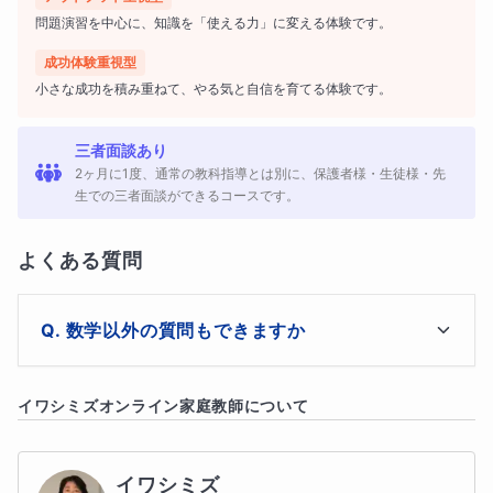
問題演習を中心に、知識を「使える力」に変える体験です。
て、個性を大切にほめて伸ばします。雑談をしてリラックスして
もらい、信頼してもらえるよう、個々の個性を大切にしていま
成功体験重視型
小さな成功を積み重ねて、やる気と自信を育てる体験です。
す。
三者面談あり
学校教材の画像などを画面共有しながら、ご本人と画面を通し
2ヶ月に1度、通常の教科指導とは別に、保護者様・生徒様・先
て、一緒に解いてまいります。はじめのうちは、わからないとこ
生での三者面談ができるコースです。
ろを的確に把握するために対話しながら、解答を説明してもらい
よくある質問
ます。慣れてきたら演習時間を増やし、解答を丁寧に添削してま
いります。だんだんと、「先生の授業は疲れる！」と言われるく
数学以外の質問もできますか
らい集中して取り組めるようにしていきます。半年後には自信が
持てるようになり、大きな変化を感じられる生徒さんが多い授業
テスト前でしたら対応いたします
イワシミズ
オンライン家庭教師について
を提供してまいりました。はじめはゆっくりでも心配しないでく
ださい。確実に実力はあがります。お子さんごとに成長の仕方は
違いますから。
イワシミズ